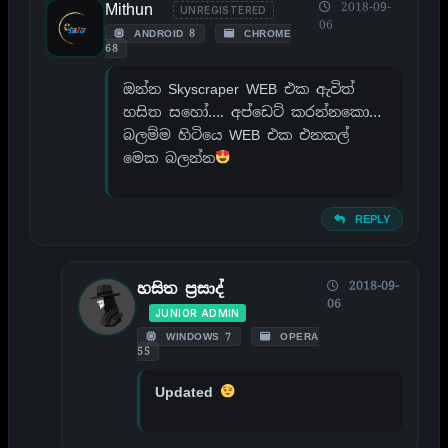
Mithun
2018-09-
UNREGISTERED
06
ANDROID 8
CHROME
68
ඔන්න Skyscraper WEB එක ඇවිත්
හසිත සහෝ…. අප්ඩෙට් කරන්නකො…
බලම්ම හිටියෙ WEB එක එනකල්
මෙක බලන්න
REPLY
2018-09-
හසිත ප්‍රසාද්
06
JUNIOR ADMIN
WINDOWS 7
OPERA
55
Updated