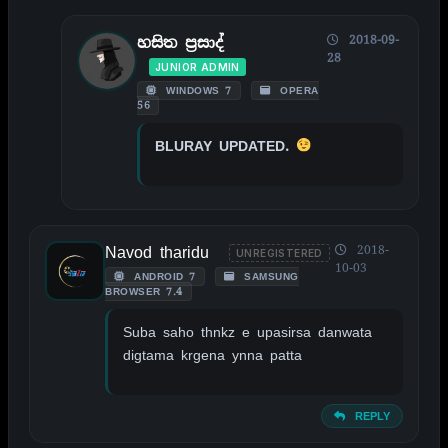
2018-09-
හසිත ප්‍රසාද්
28
JUNIOR ADMIN
WINDOWS 7
OPERA
56
BLURAY UPDATED.
Navod tharidu
2018-
UNREGISTERED
10-03
ANDROID 7
SAMSUNG
BROWSER 7.4
Suba saho thnkz e upasirsa danwata
digtama krgena ynna patta
REPLY