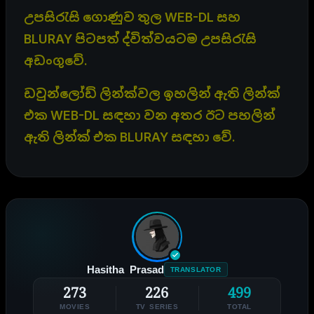
උ‍පසිරැසි ගොණුව තුල WEB-DL සහ
BLURAY පිටපත් ද්විත්වයටම උපසිරැසි
අඩංගුවේ.
ඩවුන්ලෝඩ් ලින්ක්වල ඉහලින් ඇති ලින්ක්
එක WEB-DL සඳහා වන අතර ඊට පහලින්
ඇති ලින්ක් එක BLURAY සඳහා වේ.
Hasitha Prasad
TRANSLATOR
273
226
499
MOVIES
TV SERIES
TOTAL