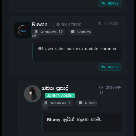
REPLY
Ruwan
2018-09-
UNREGISTERED
11
WINDOWS 10
CHROME
69
BR awa saho sub eka update karanna
REPLY
2018-09-
හසිත ප්‍රසාද්
12
JUNIOR ADMIN
WINDOWS 7
OPERA
55
Bluray ඇවිත් නෑනෙ තාම.