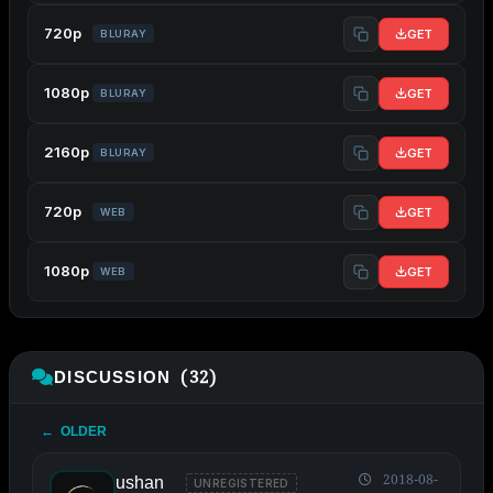
720p
GET
BLURAY
1080p
GET
BLURAY
2160p
GET
BLURAY
720p
GET
WEB
1080p
GET
WEB
DISCUSSION (32)
← OLDER
ushan
2018-08-
UNREGISTERED