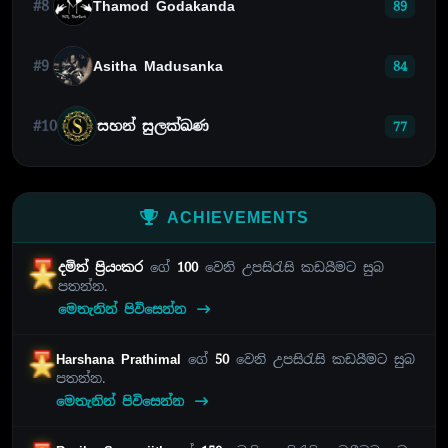
#8
Thamod Godakanda
89
#9
Asitha Madusanka
84
#10
සහන් සුලක්ඛණ
77
ACHIEVEMENTS
දමිත් ප්‍රියංකර
ගේ
100
වෙනි උපසිරැසි කඩයීමට සුබ
පතන්න.
මෙතැනින් පිවිසෙන්න
Harshana Prathimal
ගේ
50
වෙනි උපසිරැසි කඩයීමට සුබ
පතන්න.
මෙතැනින් පිවිසෙන්න