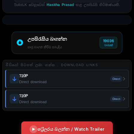
SubzLK වෙනුවෙන්
Hasitha Prasad
කළ උපසිරැසි නිර්මාණයකි.
උපසිරැසිය බාගන්න
19036
වාරයක්
සෘජු බාගත කිරීම් සබැඳිය
වීඩියෝ පිටපත් ලබා ගන්න . DOWNLOAD LINKS
720P
Direct
Direct download
720P
Direct
Direct download
ට්‍රේලරය බලන්න / Watch Trailer