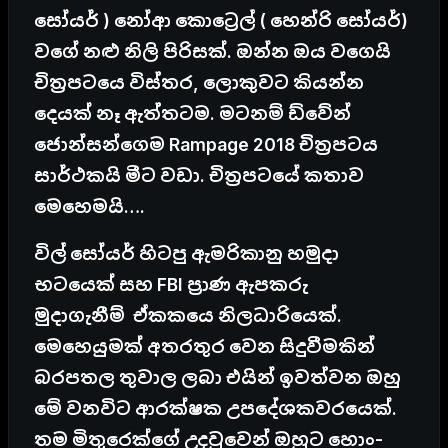
සෝයර් ) නෝආ කොට්‍රෙල් ( හෙන්රි සෝයර්)
වගේ නළු නිලි පිරිසක්. ඔන්න ඔය වගෙයි
චිත්‍රපටයෙ විස්තර, ලොකුවට කියන්න
දෙයක් නෑ ඇත්තටම. මටනම් ඩ්වේන්
ජොන්සන්ගෙම Rampage 2018 චිත්‍රපටය
සාර්ථකයි මීට වඩා. චිත්‍රපටයේ කතාව
මෙහෙමයි….
විල් සෝයර් හිටපු ඇමරිකානු හමුදා
භටයෙක් සහ FBI ප්‍රාණ ඇපකරු
මුදාගැනීම්
ඒකකයෙ නිලධාරියෙක්.
මෙහෙයුමක් අතරතුර වෙන සිදුවීමකින්
බරපතල තුවාල ලබා එයින් ඉවත්වන ඔහු
මේ වනවිට ආරක්ෂක උපදේශකවරයෙක්.
තම මිතුරෙක්ගේ උදවුවෙන් ඔහුට හොං-