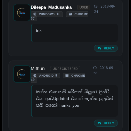
2018-09-
Dileepa Madusanka
USER
24
WINDOWS 10
CHROME
67
tnx
REPLY
Mithun
2018-09-
UNREGISTERED
28
ANDROID 8
CHROME
69
ඔන්න එහෙනම් මේකත් බ්ලුරෙ ප්‍රින්ට්
එක ආවUpdated එකක් දෙන්න පුලුවන්
නම් සහෝThanks you
REPLY