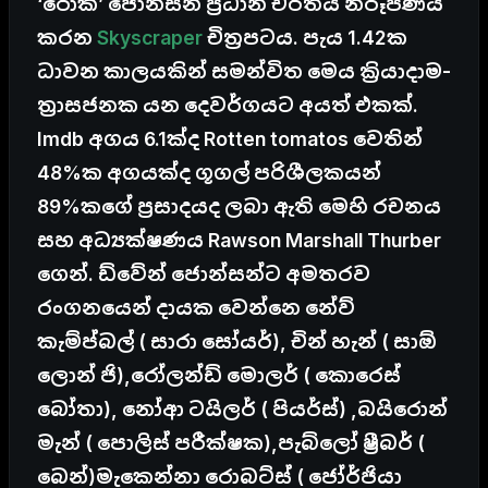
‘රොක්’ ජොන්සන් ප්‍රධාන චරිතය නිරූපණය
කරන
Skyscraper
චිත්‍රපටය. පැය 1.42ක
ධාවන කාලයකින් සමන්විත මෙය ක්‍රියාදාම-
ත්‍රාසජනක යන දෙවර්ගයට අයත් එකක්.
Imdb අගය 6.1ක්ද Rotten tomatos වෙතින්
48%ක අගයක්ද ගූගල් පරිශීලකයන්
89%කගේ ප්‍රසාදයද ලබා ඇති මෙහි රචනය
සහ අධ්‍යක්ෂණය Rawson Marshall Thurber
ගෙන්. ඩ්වේන් ජොන්සන්ට අමතරව
රංගනයෙන් දායක වෙන්නෙ නේව්
කැම්ප්බල් ( සාරා සෝයර්), චින් හැන් ( සාඕ
ලොන් ජි),රෝලන්ඩ් මොලර් ( කොරෙස්
බෝතා), නෝආ ටයිලර් ( පියර්ස්) ,බයිරොන්
මැන් ( පොලිස් පරීක්ෂක),පැබ්ලෝ ෂ්‍රීබර් (
බෙන්)මැකෙන්නා රොබට්ස් ( ජෝර්ජියා