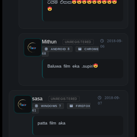
ටයිම් එකක
Mithun
2018-09-
UNREGISTERED
06
ANDROID 8
CHROME
68
Baluwa film eka .supiri
sasa
2018-09-
UNREGISTERED
07
WINDOWS 7
FIREFOX
61
patta film aka