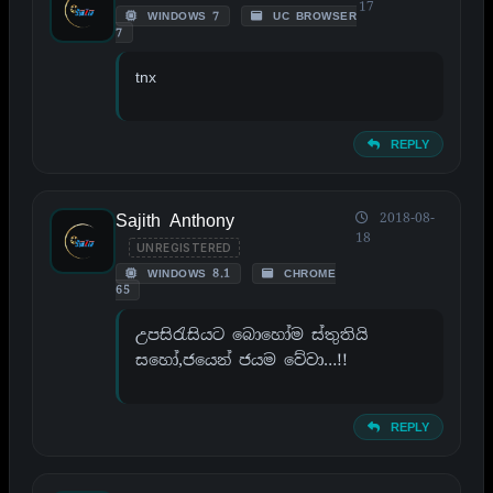
17
WINDOWS 7
UC BROWSER
7
tnx
REPLY
Sajith Anthony
2018-08-
18
UNREGISTERED
WINDOWS 8.1
CHROME
65
උපසිරැසියට බොහෝම ස්තුතියි
සහෝ,ජයෙන් ජයම වේවා…!!
REPLY