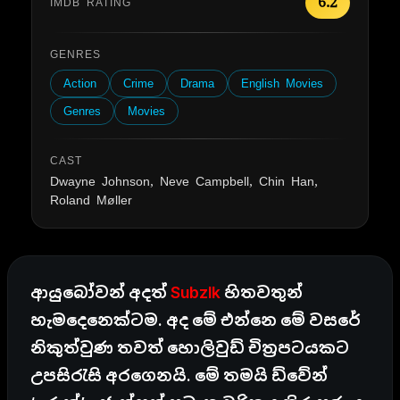
6.2
IMDB RATING
GENRES
Action
Crime
Drama
English Movies
Genres
Movies
CAST
Dwayne Johnson, Neve Campbell, Chin Han,
Roland Møller
ආයුබෝවන් අදත්
Subzlk
හිතවතුන්
හැමදෙනෙක්ටම. අද මේ එන්නෙ මේ වසරේ
නිකුත්වුණ තවත් හොලිවුඩ් චිත්‍රපටයකට
උපසිරැසි අරගෙනයි. මේ තමයි ඩ්වේන්