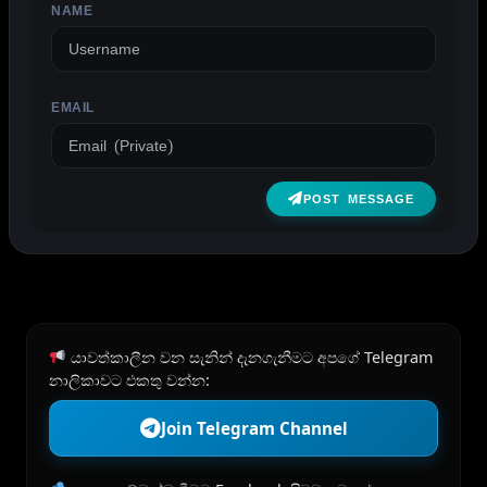
NAME
EMAIL
POST MESSAGE
යාවත්කාලීන වන සැනින් දැනගැනීමට අපගේ Telegram
නාලිකාවට එකතු වන්න:
Join Telegram Channel