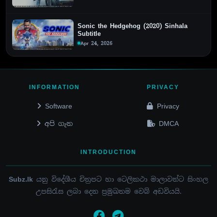
Sonic the Hedgehog (2020) Sinhala
Subtitle
Apr 24, 2026
INFORMATION
PRIVACY
Software
Privacy
අපි ගැන
DMCA
INTRODUCTION
Subz.lk
යනු විදේශීය චිත්‍රපට හා ටෙලිකථා මාලාවන්ට සිංහල
උපසිරැස ලබා දෙන ප්‍රමුඛතම වෙබ් අඩවියයි.