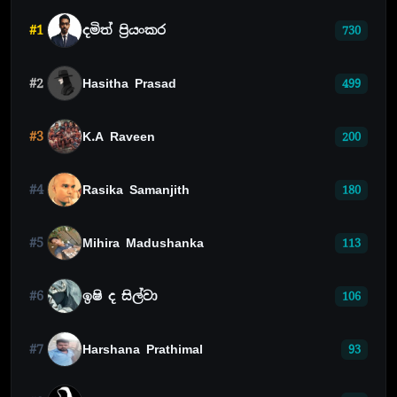
#1
දමිත් ප්‍රියංකර
730
#2
Hasitha Prasad
499
#3
K.A Raveen
200
#4
Rasika Samanjith
180
#5
Mihira Madushanka
113
#6
ඉෂි ද සිල්වා
106
#7
Harshana Prathimal
93