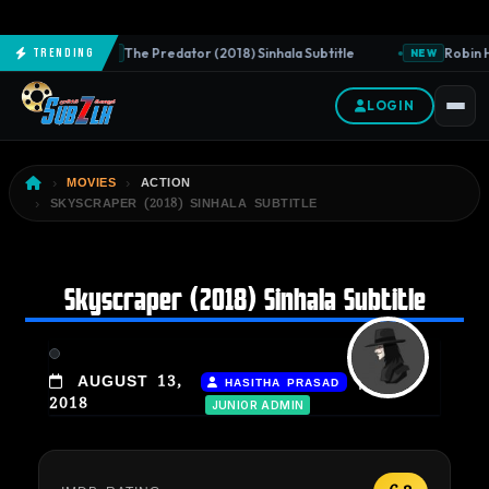
The Predator (2018) Sinhala Subtitle
Robin Ho
Trending
NEW
NEW
LOGIN
MOVIES
ACTION
SKYSCRAPER (2018) SINHALA SUBTITLE
Skyscraper (2018) Sinhala Subtitle
|
AUGUST 13,
HASITHA PRASAD
2018
JUNIOR ADMIN