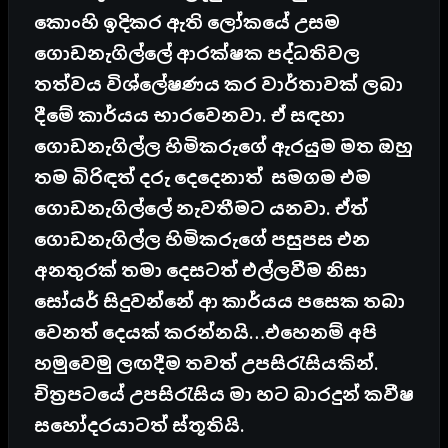
කොංහි ඉදිකර ඇති ලෝකයේ උසම
ගොඩනැගිල්ලේ ආරක්ෂක පද්ධතිවල
තත්වය විශ්ලේෂණය කර වාර්තාවක් ලබා
දීමේ කාර්යය භාරවෙනවා. ඒ සඳහා
ගොඩනැගිල්ල හිමිකරුගේ ඇරයුම මත ඔහු
තම බිරිඳත් දරු දෙදෙනාත් සමගම එම
ගොඩනැගිල්ලේ නැවතීමට යනවා. ඒත්
ගොඩනැගිල්ල හිමිකරුගේ පසුපස එන
අනතුරක්
තමා දෙසටත් එල්ලවීම නිසා
සෝයර් සිදුවන්නේ ආ කාර්යය පසෙක තබා
වෙනත් දෙයක් කරන්නයි…එහෙනම් අපි
හමුවෙමු ලඟදීම තවත් උපසිරැසියකින්.
චිත්‍රපටයේ උපසිරැසිය මා හට බාරදුන් කවීෂ
සහෝදරයාටත් ස්තූතියි.