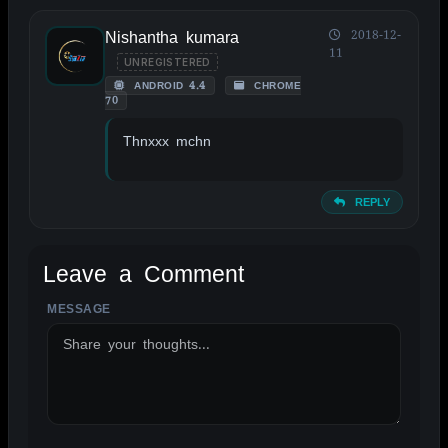
Nishantha kumara
2018-12-
11
UNREGISTERED
ANDROID 4.4
CHROME
70
Thnxxx mchn
REPLY
Leave a Comment
MESSAGE
ALTERNATIVE: