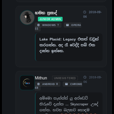
2018-09-
හසිත ප්‍රසාද්
06
JUNIOR ADMIN
WINDOWS 7
OPERA
55
Lake Placid: Legacy එකත් ඩවුන්
කරගන්න. අද රෑ වෙද්දි සබ් එක
දාන්න ඉන්නෙ.
Mithun
2018-09-
UNREGISTERED
06
ANDROID 8
CHROME
68
අම්මො තැන්ක්ස් යු අප්ඩෙට්
තිරුවේ දැක්ක … Skyscraper .උදේ
ගත්ත. හවස බලනව හොදම