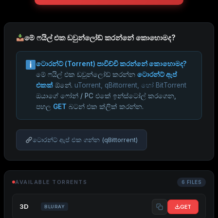
මේ ෆයිල් එක ඩවුන්ලෝඩ් කරන්නේ කොහොමද?
ටොරන්ට් (Torrent) පාවිච්චි කරන්නේ කොහොමද?
මේ ෆයිල් එක ඩවුන්ලෝඩ් කරන්න
ටොරන්ට් ඇප්
එකක්
ඕනේ.
uTorrent, qBittorrent, හෝ BitTorrent
ඔයාගේ ෆෝන් / PC එකේ ඉන්ස්ටෝල් කරගෙන,
පහල
GET
බටන් එක ක්ලික් කරන්න.
ටොරන්ට් ඇප් එක ගන්න (qBittorrent)
AVAILABLE TORRENTS
6 FILES
3D
GET
BLURAY