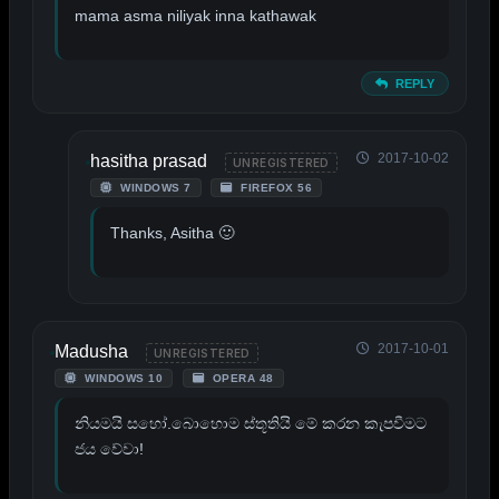
mama asma niliyak inna kathawak
REPLY
2017-10-02
hasitha prasad
UNREGISTERED
WINDOWS 7
FIREFOX 56
Thanks, Asitha 🙂
2017-10-01
Madusha
UNREGISTERED
WINDOWS 10
OPERA 48
නියමයි සහෝ.බොහොම ස්තූතියි මේ කරන කැපවීමට
ජය වේවා!