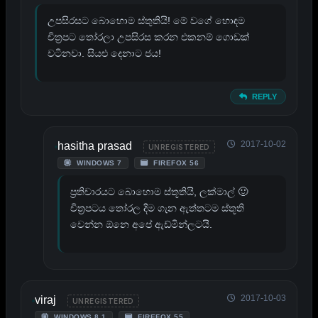
උපසිරසට බොහොම ස්තුතියි! මේ වගේ හොඳම
චිත්‍රපට තෝරලා උපසිරස කරන එකනම් ගොඩක්
වටිනවා. සියළු දෙනාට ජය!
REPLY
2017-10-02
hasitha prasad
UNREGISTERED
WINDOWS 7
FIREFOX 56
ප්‍රතිචාරයට බොහොම ස්තූතියි, ලක්මාල් 🙂
චිත්‍රපටය තෝරල දීම ගැන ඇත්තටම ස්තූති
වෙන්න ඕනෙ අපේ ඇඩ්මින්ලටයි.
2017-10-03
viraj
UNREGISTERED
WINDOWS 8.1
FIREFOX 55