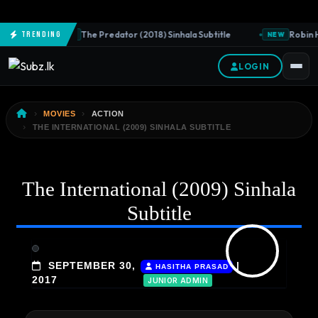
The Predator (2018) Sinhala Subtitle
Robin H
Trending
NEW
NEW
LOGIN
MOVIES
ACTION
THE INTERNATIONAL (2009) SINHALA SUBTITLE
The International (2009) Sinhala
Subtitle
SEPTEMBER 30,
|
HASITHA PRASAD
2017
JUNIOR ADMIN