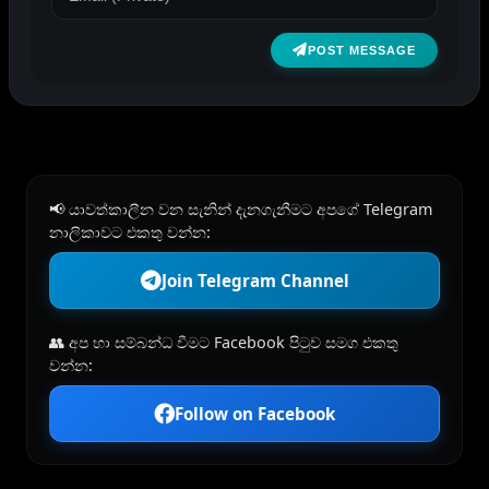
POST MESSAGE
📢 යාවත්කාලීන වන සැනින් දැනගැනීමට අපගේ Telegram
නාලිකාවට එකතු වන්න:
Join Telegram Channel
👥 අප හා සම්බන්ධ වීමට Facebook පිටුව සමග එකතු
වන්න:
Follow on Facebook