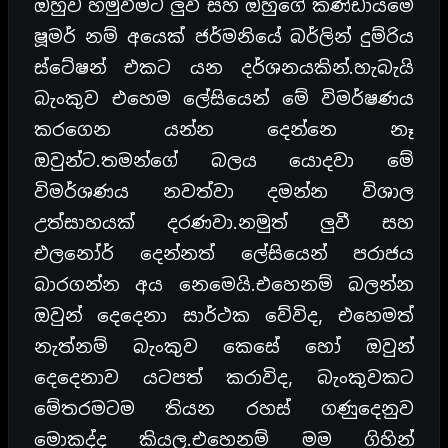
ඔහුව හමුවීමට ලුවී සහ ඔහුගේ කණ්ඩායමේ
ෂූමර් නම් අයෙක් ජර්මනියේ බර්ලින් දුම්රිය
ස්ටේෂන් එකට යන දර්ශනයකින්.හැබැයි
බැංකුව එහෙම ලේසියෙන් මේ විමර්ෂණය
කරගෙන යන්න දෙන්නෙ නෑ
ඔවුන්ට.තමන්ගේ බලය යොදවා මේ
විමර්ශණය නවත්වා දමන්න විශාල
උත්සාහයක් දරණවා.නමුත් ලුවී සහ
එලනෝර් දෙන්නත් ලේසියෙන් පරාජය
බාරගන්න අය නෙමෙයි.එහෙනම් බලන්න
ඔවුන් දෙදෙනා සාර්ථක වේවිද, එහෙමත්
නැත්නම් බැංකුව කෙසේ හෝ ඔවුන්
දෙදෙනාව යටපත් කරාවිද, බැංකුවකට
මේතරමටම තියන රහස් ගණුදෙනුව
මොකද්ද කියල.එහෙනම් මම ගිහින්