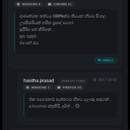
WINDOWS 8
CHROME 61
ගුණාත්මක තත්වය 100%ක්ම තියෙන නියම සිංහල
උපසිරැසියක් හසිත ප්‍රසාද් සහෝ.
සුපිරිම සබ් කිරීමක්…
සුබ පැතුම්.
ජයෙන් ජය.
REPLY
2017-10-02
hasitha prasad
UNREGISTERED
WINDOWS 7
FIREFOX 56
ඒක එහෙමනම් ඇත්තටම හිතට ලොකු සතුටක් .
බොහොම ස්තූතියි, දමිත්… 🙂