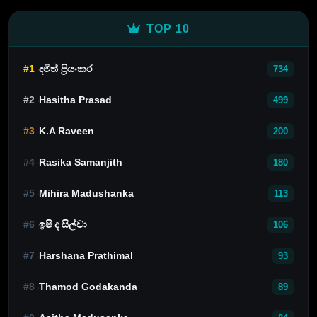
TOP 10
#1
දමිත් ප්‍රියංකර
734
#2
Hasitha Prasad
499
#3
K.A Raveen
200
#4
Rasika Samanjith
180
#5
Mihira Madushanka
113
#6
ඉෂි ද සිල්වා
106
#7
Harshana Prathimal
93
#8
Thamod Godakanda
89