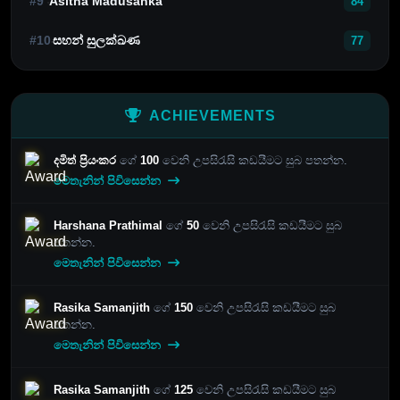
#9
Asitha Madusanka
84
#10
සහන් සුලක්ඛණ
77
ACHIEVEMENTS
දමිත් ප්‍රියංකර
ගේ
100
වෙනි උපසිරැසි කඩයීමට සුබ පතන්න.
මෙතැනින් පිවිසෙන්න
Harshana Prathimal
ගේ
50
වෙනි උපසිරැසි කඩයීමට සුබ
පතන්න.
මෙතැනින් පිවිසෙන්න
Rasika Samanjith
ගේ
150
වෙනි උපසිරැසි කඩයීමට සුබ
පතන්න.
මෙතැනින් පිවිසෙන්න
Rasika Samanjith
ගේ
125
වෙනි උපසිරැසි කඩයීමට සුබ