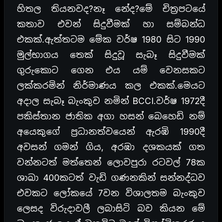
හිතල තියනවද?නෑ නේද?මේ චිත්‍රපටයේ
කතාව එවන් සිදුවීමක් හා සම්බන්ධ
එකක්.ඇත්තටම මේක වර්ෂ 1980 සිට 1990
මුල්භාගය තෙක් සිදුවූ සැබෑ සිදුවීමක්
ගුරුකොට ගෙන එය යම් වෙනසකට
ලක්කරමින් නිර්මාණය කල එකක්.මෙයට
අදාල සැබෑ බැංකුව නමින් BCCI.වර්ෂ 1972දී
පකිස්තාන ජාතික අගා හසන් බෙහෙඩි නම්
අයෙකුගේ ප්‍රධානත්වයෙන් ඇරඹි 1990දී
අවසන් ගමන් ගිය, අරඹා දශකයක් ගත
වන්නටත් මත්තෙන් ලොවපුරා රටවල් 78ක
ශාඛා 400කටත් වැඩි ගණනකින් සන්නද්ධව
එවකට ලෝකයේ 7වන විශාලතම බැංකුව
ලෙසද විරුදාවලී ලබාසිටි බව කියන මේ