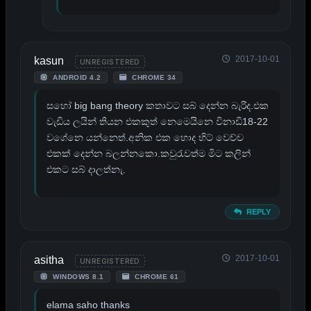
2017-10-01
kasun
UNREGISTERED
ANDROID 4.2
CHROME 34
සහ‍ෝ big bang theory කතාවට සබ් ද‍ෙන්න බැරිද.එක
වැඩිය ලයින් තියන එකකුත් න‍ෙම‍ෙයින‍ෙ විනාඩි18-22
වග‍ේන‍ෙ යන්න‍ෙත්.අනික එක හ‍ොද හිට් ව‍ෙච්ච
එකක් ද‍ෙන්න බලන්නක‍ො.කවුරැවත්ම මිට කලින්
එකට සබ් දාලත්නැ.
REPLY
2017-10-01
asitha
UNREGISTERED
WINDOWS 8.1
CHROME 61
elama saho thanks