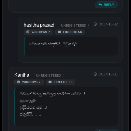
REPLY
2017-10-02
hasitha prasad
UNREGISTERED
WINDOWS 7
FIREFOX 56
බොහොම ස්තූතියි, මධූෂ 🙂
2017-10-01
Kantha
UNREGISTERED
WINDOWS 7
FIREFOX 55
ඔබගේ සියලු කටයුතු සාර්ථක වේවා..!
සුභපැතුම්.
ඉදිරියටම යමු…!
ස්තූතියි…….