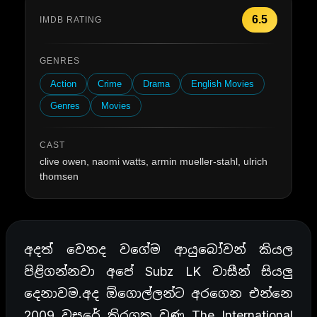
6.5
IMDB RATING
GENRES
Action
Crime
Drama
English Movies
Genres
Movies
CAST
clive owen, naomi watts, armin mueller-stahl, ulrich
thomsen
අදත් වෙනද වගේම ආයුබෝවන් කියල
පිළිගන්නවා අපේ Subz LK වාසීන් සියලු
දෙනාවම.අද ඕගොල්ලන්ට අරගෙන එන්නෙ
2009 වසරේ තිරගත වුණ The International