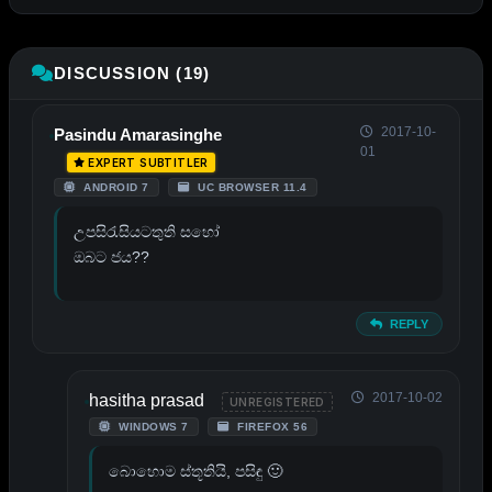
DISCUSSION (19)
2017-10-
Pasindu Amarasinghe
01
EXPERT SUBTITLER
ANDROID 7
UC BROWSER 11.4
උපසිරැසියටතුති සහෝ
ඔබට ජය??
REPLY
2017-10-02
hasitha prasad
UNREGISTERED
WINDOWS 7
FIREFOX 56
බොහොම ස්තූතියි, පසිඳු 🙂