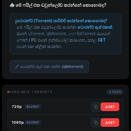
📥 මේ ෆයිල් එක ඩවුන්ලෝඩ් කරන්නේ කොහොමද?
ℹ️
ටොරන්ට් (Torrent) පාවිච්චි කරන්නේ කොහොමද?
මේ ෆයිල් එක ඩවුන්ලෝඩ් කරන්න
ටොරන්ට් ඇප් එකක්
ඕනේ.
uTorrent, qBittorrent, හෝ BitTorrent
ඔයාගේ
ෆෝන් / PC එකේ ඉන්ස්ටෝල් කරගෙන, පහල
GET
බටන් එක ක්ලික් කරන්න.
🔗 ටොරන්ට් ඇප් එක ගන්න (qBittorrent)
AVAILABLE TORRENTS
2 FILES
720p
GET
BLURAY
1080p
GET
BLURAY