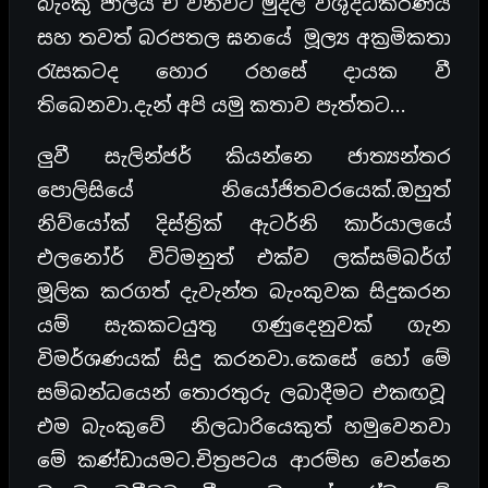
බැංකු ජාලය ඒ වනවිට මුදල් විශුද්ධිකරණය
සහ තවත් බරපතල ඝනයේ මූල්‍ය අක්‍රමිකතා
රැසකටද හොර රහසේ දායක වී
තිබෙනවා.දැන් අපි යමු කතාව පැත්තට…
ලුවී සැලින්ජර් කියන්නෙ ජාත්‍යන්තර
පොලිසියේ නියෝජිතවරයෙක්.ඔහුත්
නිව්යෝක් දිස්ත්‍රික් ඇටර්නි කාර්යාලයේ
එලනෝර් විට්මනුත් එක්ව ලක්සම්බර්ග්
මූලික කරගත් දැවැන්ත බැංකුවක සිදුකරන
යම් සැකකටයුතු ගණුදෙනුවක් ගැන
විමර්ශණයක් සිදු කරනවා.කෙසේ හෝ මේ
සම්බන්ධයෙන් තොරතුරු ලබාදීමට එකඟවූ
එම බැංකුවේ නිලධාරියෙකුත් හමුවෙනවා
මේ කණ්ඩායමට.චිත්‍රපටය ආරම්භ වෙන්නෙ