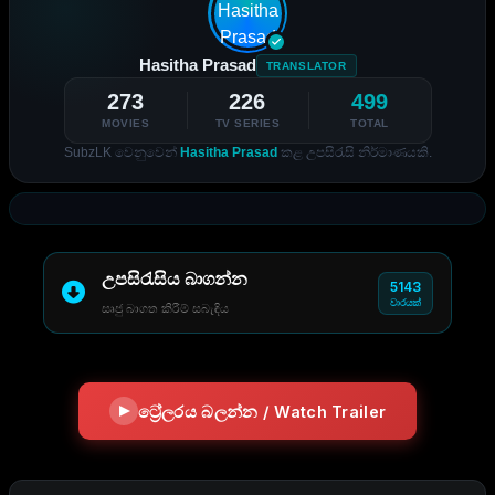
Hasitha Prasad
TRANSLATOR
273
226
499
MOVIES
TV SERIES
TOTAL
SubzLK වෙනුවෙන්
Hasitha Prasad
කළ උපසිරැසි නිර්මාණයකි.
උපසිරැසිය බාගන්න
5143
වාරයක්
සෘජු බාගත කිරීම් සබැඳිය
ට්‍රේලරය බලන්න / Watch Trailer