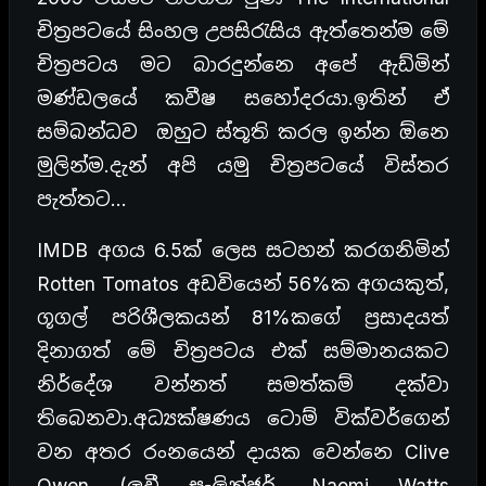
චිත්‍රපටයේ සිංහල උපසිරැසිය ඇත්තෙන්ම මේ
චිත්‍රපටය මට බාරදුන්නෙ අපේ ඇඩ්මින්
මණ්ඩලයේ කවීෂ සහෝදරයා.ඉතින් ඒ
සම්බන්ධව ඔහුට ස්තූති කරල ඉන්න ඕනෙ
මුලින්ම.දැන් අපි යමු චිත්‍රපටයේ විස්තර
පැත්තට…
IMDB අගය 6.5ක් ලෙස සටහන් කරගනිමින්
Rotten Tomatos අඩවියෙන් 56%ක අගයකුත්,
ගූගල් පරිශීලකයන් 81%කගේ ප්‍රසාදයත්
දිනාගත් මේ චිත්‍රපටය එක් සම්මානයකට
නිර්දේශ වන්නත් සමත්කම් දක්වා
තිබෙනවා.අධ්‍යක්ෂණය ටොම් වික්වර්ගෙන්
වන අතර රංනයෙන් දායක වෙන්නෙ Clive
Owen (ලුවී සැලින්ජර්, Naomi Watts