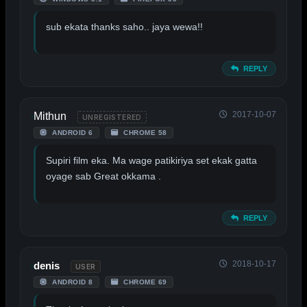
sub ekata thanks saho.. jaya wewa!!
REPLY
2017-10-07
Mithun
UNREGISTERED
ANDROID 6
CHROME 58
Supiri film eka. Ma wage patikiriya set ekak gatta
oyage sab Great okkama .
REPLY
2018-10-17
denis
USER
ANDROID 8
CHROME 69