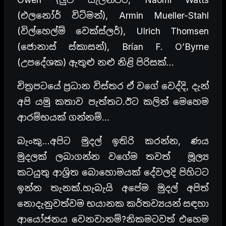
(එලනෝර් විට්මන්), Armin Mueller-Stahl
(විල්හෙල්ම් වෙක්ස්ලර්), Ulrich Thomsen
(ජොනාස් ස්කාසන්), Brían F. O’Byrne
(උපදේශක) ඇතුළු නළු නිළි පිරිසක්…
චිත්‍රපටයේ ප්‍රධාන විස්තර ඒ වගේ වෙද්දි, දැන්
අපි යමු කතාව පැත්තට.ඊට කලින් මෙහෙම
ආරම්භයක් ගන්නම්…
බැංකු…අපිට මුදල් ඉතිරි කරන්න, ණය
මුදලක් ලබාගන්න වගේම තවත් මූල්‍ය
කටයුතු ආශ්‍රිත බොහොමයක් දේවලදි පිහිටට
ඉන්න තැනක්.හැබැයි අපේම මුදල් අපිත්
නොදැනුවත්වම භයානක කර්තව්‍යයන් සඳහා
ආයෝජනය වෙනවානම්?නිකමටවත් එහෙම