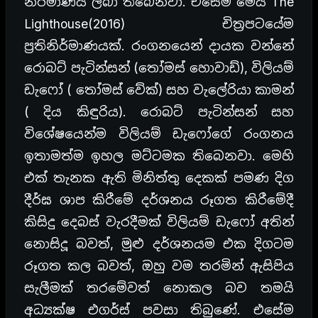
නිර්මාණය ලබා තිබෙනවා. එසේම මෙය The
Lighthouse(2016) චිත්‍රපටයේම
ප්‍රතිනිර්මාණයක්. රංගනයෙන් දායක වන්නේ
රොබට් පැටින්සන් (තෝමස් හොවාඩ්), විලියම්
ඩැෆෝ ( තෝමස් වේක්) සහ වැලේරියා කාමන්
( දිය කිඳුරිය). රොබට් පැටින්සන් සහ
විශේෂයෙන්ම විලියම් ඩැෆෝගේ රංගනය
ඉතාමත්ම ඉහල මට්ටමක තිබෙනවා. මෙහි
එක් තැනක ඇති මිනිත්තු දෙකක් පමණ දිග
දීර්ඝ ශාප කිරීමේ දර්ශනය රූගත කිරීමේදී
කිසිදු දෙබස් වැරදීමක් විලියම් ඩැෆෝ අතින්
නොසිදූ බවත්, මුළු දර්ශනයම එක දිගටම
රූගත කල බවත්, ඔහු වම තරමින් ඇසිපිය
සැලීමක් තරමේවත් නොකල බව තමයි
අධ්‍යක්ෂ එගර්ස් පවසා තිබුණේ. එසේම