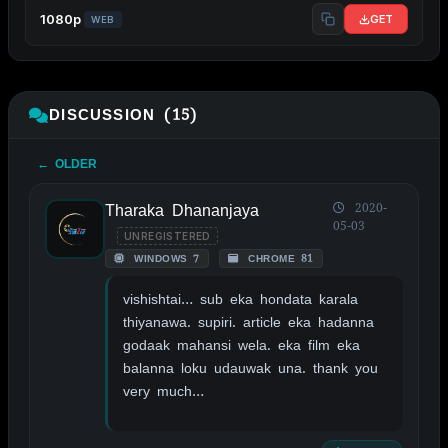
1080p
GET
WEB
DISCUSSION (15)
← OLDER
Tharaka Dhananjaya
2020-
05-03
UNREGISTERED
WINDOWS 7
CHROME 81
vishishtai… sub eka hondata karala
thiyanawa. supiri. article eka hadanna
godaak mahansi wela. eka film eka
balanna loku udauwak una. thank you
very much…