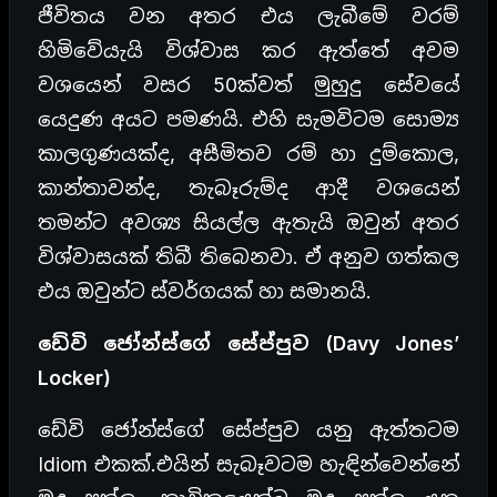
ජීවිතය වන අතර එය ලැබීමේ වරම්
හිමිවේයැයි විශ්වාස කර ඇත්තේ අවම
වශයෙන් වසර 50ක්වත් මුහුදු සේවයේ
යෙදුණ අයට පමණයි. එහි සැමවිටම සොම්‍ය
කාලගුණයක්ද, අසීමිතව රම් හා දුම්කොල,
කාන්තාවන්ද, තැබෑරුම්ද ආදී වශයෙන්
තමන්ට අවශ්‍ය සියල්ල ඇතැයි ඔවුන් අතර
විශ්වාසයක් තිබී තිබෙනවා. ඒ අනුව ගත්කල
එය ඔවුන්ට ස්වර්ගයක් හා සමානයි.
ඩේවි ජෝන්ස්ගේ සේප්පුව (Davy Jones’
Locker)
ඩේවි ජෝන්ස්ගේ සේප්පුව යනු ඇත්තටම
Idiom එකක්.එයින් සැබෑවටම හැඳින්වෙන්නේ