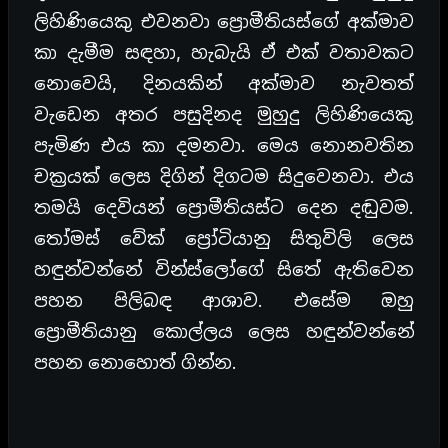
ලිහිණියෙකු එවනවා ප්‍රොමීතියස්ගේ අක්මාව
කා දැමීම සඳහා, හැබැයි ඒ එක් වතාවකට
නොවෙයි, දිනයකින් අක්මාව නැවතත්
වැඩෙන අතර පසුදිනද මුහුදු ලිහිණියෙකු
පැමිණ එය කා දමනවා. මෙය නොනවතින
චක්‍රයක් ලෙස දිගින් දිගටම සිදුවෙනවා. එය
තමයි දෙවියන් ප්‍රොමීතියස්ට දෙන දඬුවම.
තෝමස් වේක් ප්‍රෝටියානු සිතුවිලි ලෙස
හඳුන්වන්නේ වින්ස්ලෝගේ සිතේ ඇතිවෙන
පහන පිලිබඳ ආශාව. එසේම ඔහු
ප්‍රොමීතියානු කොල්ලය ලෙස හඳුන්වන්නේ
පහන නොහොත් ගින්න.