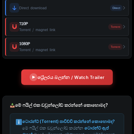
Direct download
Direct
720P
Torrent
Torrent / magnet link
1080P
Torrent
Torrent / magnet link
ට්‍රේලරය බලන්න / Watch Trailer
මේ ෆයිල් එක ඩවුන්ලෝඩ් කරන්නේ කොහොමද?
ටොරන්ට් (Torrent) පාවිච්චි කරන්නේ කොහොමද?
මේ ෆයිල් එක ඩවුන්ලෝඩ් කරන්න
ටොරන්ට් ඇප්