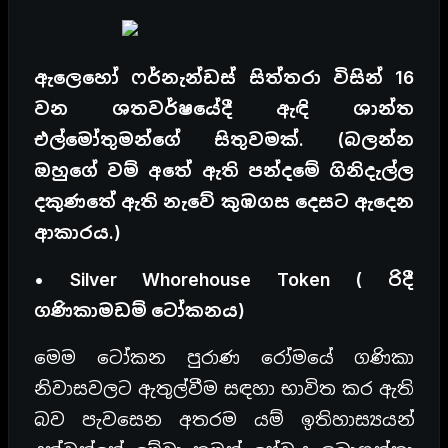
ඇලෙහෝ ෆර්නැන්ඩස් සිත්තරා විසින් 16
වන ශතවර්ෂයේදී ඇඳි ශාන්ත
එල්මෝතුමන්ගේ සිතුවමක්. (බලන්න
ඔහුගේ වම් අතේ ඇති පන්දමේ ගිනිදැල්ල
දකුණතේ ඇති නැවේ කුඹගස දෙසට ඇදෙන
ආකාරය.)
• Silver Whorehouse Token ( රිදී
ගණිකාමඩම් ටෝකනය)
මෙම ටෝකන පුරාණ රෝමයේ ගණිකා
නිවාසවලට ඇතුල්වීම සඳහා භාවිත කර ඇති
බව පැවසෙන අතරම යම් ඉතිහාස්‍යයන්