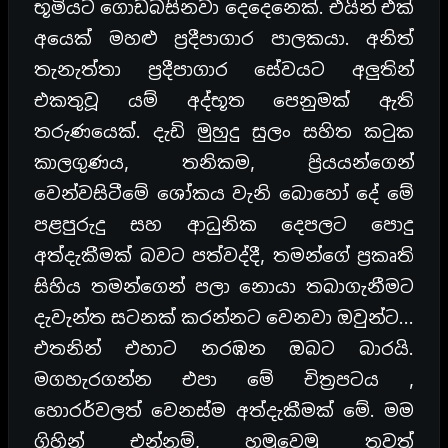
භූමියට ගොඩබසිනවා දෙදෙනෙක්. එයින් එක්
අයෙක් මහළු ප්‍රදීපාගාර පාලකයා. අනිත්
තැනැත්තා ප්‍රදීපාගාර සේවයට අලුතින්
එකතුවූ යම් අද්භූත පෙනුමක් ඇති
තරුණයෙක්. දැඩි මුහුදු සුලං සහිත කටුක
කාලගුණය, තනිකම, ප්‍රියයන්ගෙන්
වෙන්වසිටීමේ ශෝකය වැනි බොහෝ දේ මේ
පළපුරුදු සහ ආධුනික දෙපලට පොදු
අත්දැකීමක් බවට පත්වද්දී, තමන්ගේ ප්‍රකෘති
සිහිය තමන්ගෙන් පලා නොයා තබාගැනීමට
දැවැන්ත සටනක් කරන්නට වෙනවා ඔවුන්ට…
එතනින් එහාට නරඹන ඔබට බාරයි.
මගහැරගන්න එපා මේ චිත්‍රපටය ,
හොරර්වලත් වෙනස්ම අත්දැකීමක් මේ. මම
ගිහින් එන්නම්, හමුවෙමු තවත්