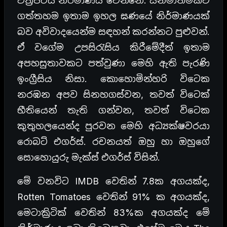
චිත්‍රපටය නිර්මාණය වෙන්නෙ. සිනමාත්මකව
ගත්තහම ඉතාම ඉහල ඝණයේ නිර්මාණයක්
බව අවිවාදයෙන්ම සඳහන් කරන්නට පුළුවන්.
ඒ වගේම උපසිරැසිය කිරීමේදීත් ඉතාම
අපහසුතාවකට පත්වුණා මෙහි ඇති පැරණි
ඉංග්‍රීසිය නිසා. කොහොමින්හරි විටෙක
නරඹන අපව සිනහගස්වන, තවත් විටෙක්
භීතියෙන් තැති ගන්වන, තවත් විටෙක
කුතුහලයෙන්ද පුරවන මෙහි අධ්‍යක්ෂවරයා
රොබට් එගර්ස්. රචනයත් ඔහු හා ඔහුගේ
සොහොයුරු මැක්ස් එගර්ස් විසින්.
මේ වනවිට IMDB වෙතින් 7.8ක අගයක්ද,
Rotten Tomatoes වෙතින් 91% ක අගයක්ද,
මෙටාක්‍රිටික් වෙතින් 83%ක අගයක්ද මේ