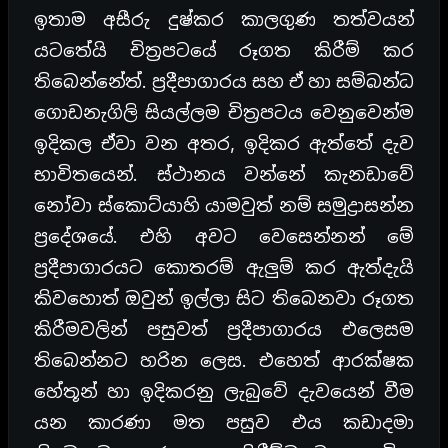
ඉතාම අසීරු දුෂ්කර කාලගුණ තත්වයන්
යටතේයි චිත්‍රපටයේ රූගත කිරීම් කර
තිබෙන්නේත්. ප්‍රදීපාගාරය සහ ඒ හා සම්බන්ධ
ගොඩනැගිලි සියල්ලම චිත්‍රපටය වෙනුවෙන්ම
ඉදිකල ඒවා වන අතර, ඉදිකර ඇත්තේ දැව
භාවිතයෙන්. ස්ථානය වන්නේ කැනඩාවේ
නෝවා ස්කොට්යාහි යාමවුත් නම් සමුද්‍රාසන්න
ප්‍රදේශයේ. එහි අවට වෙසෙන්නන් මේ
ප්‍රදීපාගාරයට කොතරම් ඇලුම් කර ඇත්දැයි
කිවහොත් ඔවුන් ඉල්ලා සිට තිබෙනවා රූගත
කිරීමවලින් පසුවත් ප්‍රදීපාගාරය එලෙසම
තිබෙන්නට හරින ලෙස. එහෙත් ආරක්ෂක
හේතූන් හා ඉදිකරනු ලැබුවේ දැවයෙන් වීම
යන කාරණා මත පසුව එය කඩාදමා