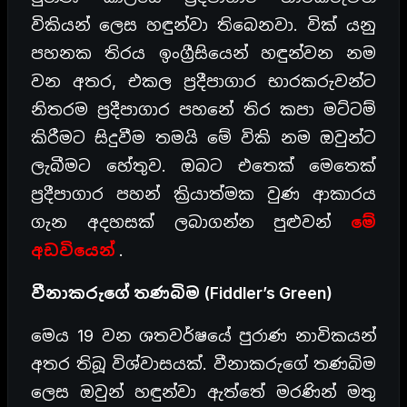
විකියන් ලෙස හඳුන්වා තිබෙනවා. වික් යනු
පහනක තිරය ඉංග්‍රීසියෙන් හඳුන්වන නම
වන අතර, එකල ප්‍රදීපාගාර භාරකරුවන්ට
නිතරම ප්‍රදීපාගාර පහනේ තිර කපා මට්ටම්
කිරීමට සිදුවීම තමයි මේ විකි නම ඔවුන්ට
ලැබීමට හේතුව. ඔබට එතෙක් මෙතෙක්
ප්‍රදීපාගාර පහන් ක්‍රියාත්මක වුණ ආකාරය
ගැන අදහසක් ලබාගන්න පුළුවන්
මේ
අඩවියෙන්
.
වීනාකරුගේ තණබිම (Fiddler’s Green)
මෙය 19 වන ශතවර්ෂයේ පුරාණ නාවිකයන්
අතර තිබූ විශ්වාසයක්. වීනාකරුගේ තණබිම
ලෙස ඔවුන් හඳුන්වා ඇත්තේ මරණින් මතු