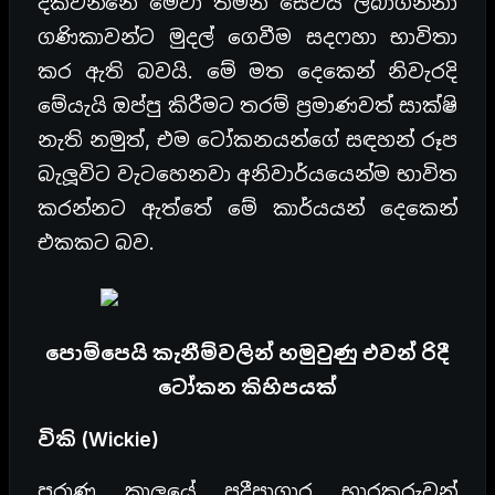
දක්වන්නේ මේවා තමන් සේවය ලබාගන්නා
ගණිකාවන්ට මුදල් ගෙවීම සදෆහා භාවිතා
කර ඇති බවයි. මේ මත දෙකෙන් නිවැරදි
මේයැයි ඔප්පු කිරීමට තරම් ප්‍රමාණවත් සාක්ෂි
නැති නමුත්, එම ටෝකනයන්ගේ සඳහන් රූප
බැලූවිට වැටහෙනවා අනිවාර්යයෙන්ම භාවිත
කරන්නට ඇත්තේ මේ කාර්යයන් දෙකෙන්
එකකට බව.
පොම්පෙයි කැනීම්වලින් හමුවුණු එවන් රිදී
ටෝකන කිහිපයක්
විකි (Wickie)
පුරාණ කාලයේ ප්‍රදීපාගාර භාරකරුවන්