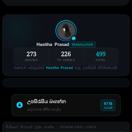
Hasitha Prasad
TRANSLATOR
273
226
499
MOVIES
TV SERIES
TOTAL
SubzLK වෙනුවෙන්
Hasitha Prasad
කළ උපසිරැසි නිර්මාණයකි.
උපසිරැසිය බාගන්න
6718
වාරයක්
සෘජු බාගත කිරීම් සබැඳිය
වීඩියෝ පිටපත් ලබා ගන්න . DOWNLOAD LINKS