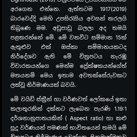
අරගෙන එන්නෙ. ඇත්තටම 1917(2019)
බාරවෙද්දි මෙහි උපසිරැසිය අවසන් කරලයි
තිබුණෙ මම. අඩුපාඩු බලලා අද තමයි
පළකරන්නේ මේ. මේ වනවිට සම්මාන 15ක්
ඇතුළුව එක් ඔස්කා සම්මානයකටද
නිර්දේශව ඇති මේ චිත්‍රපටය නැරඹූ
විචාරකයන්ගෙ මෙන්ම ප්‍රේක්ෂකයන්ගේත්
මතයනම් මෙය ඉතාම අවතක්සේරුවකට
ලක්වූ නිර්මාණයක් බවයි.
මේ වයිඩ් ස්ක්‍රීන් හා වර්ණවත් ලෝකයේ ඉතා
කලාතුරකින් දක්නට ලැබෙන පැරණි 1.19:1
දර්ශනානුපාතයකින් ( Aspect ratio) හා කළු
සුදු වර්ණයන් පමණක් භාවිතයෙන් තමයි මේ