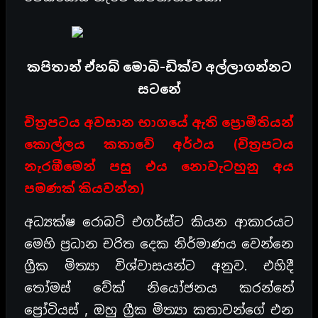
කපිතාන් ඒහබ් මොබි-ඩික්ව අල්ලාගන්නට
සටනේ
චිත්‍රපටය අවසාන භාගයේ ඇති ප්‍රොමීතියන්
කොල්ලය කතාවේ අර්ථය (චිත්‍රපටය
නැරඹීමෙන් පසු එය නොවැටහුනු අය
පමණක් කියවන්න)
අධ්‍යක්ෂ රොබට් එගර්ස්ට කියන ආකාරයට
මෙහි ප්‍රධාන චරිත දෙක නිර්මාණය වෙන්නෙ
ග්‍රීක මිත්‍යා විශ්වාසයන්ට අනුව. එහිදී
තෝමස් වේක් නියෝජනය කරන්නේ
ප්‍රෝටියස් , ඔහු ග්‍රීක මිත්‍යා කතාවන්ගේ එන