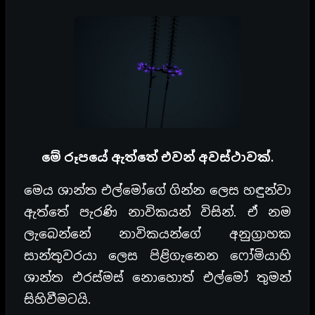
මේ රූපයේ ඇත්තේ එවන් අවස්ථාවක්.
මෙය ශාන්ත එල්මෝගේ ගින්න ලෙස හඳුන්වා
ඇත්තේ පැරණි නාවිකයන් විසින්. ඒ නම
ලැබෙන්නේ නාවිකයන්ගේ අනුග්‍රාහක
සාන්තුවරයා ලෙස පිළිගැනෙන ෆෝමියාහි
ශාන්ත එරස්මස් නොහොත් එල්මෝ තුමන්
සිහිවීමටයි.