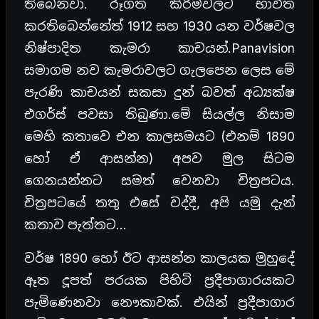
තිබෙනවා. රූගත කිරීම්වලට භාවිත
කරතිබෙන්නේත් 1912 සහ 1930 යන වර්ෂවල
නිෂ්පාදිත කැමරා කාචයන්.Panavision
සමාගම නව කැමරාවලට ගැලපෙන ලෙස මේ
පැරණි කාචයන් සකසා දුන් බවත් අධ්‍යක්ෂ
එගර්ස් පවසා තිබුණා.මේ සියල්ල නිසාම
මෙහි කතාවෙ එන කාලසමයට (එනම් 1890
හෝ ඒ ආසන්න) අපව මුල සිටම
ගෙනයන්නට සමත් වෙනවා චිත්‍රපටය.
චිත්‍රපටයේ තතු එසේ වද්දී, අපි යමු දැන්
කතාව පැත්තට…
වර්ෂ 1890 හෝ ඊට ආසන්න කාලයක මුහුදේ
ඈත දූපත් පරයක පිහිටි ප්‍රදීපාගාරයකට
පැමිණෙනවා නෞකාවක්. එයින් ප්‍රදීපාගාර