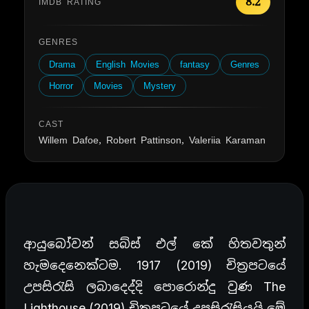
8.2
IMDB RATING
GENRES
Drama
English Movies
fantasy
Genres
Horror
Movies
Mystery
CAST
Willem Dafoe, Robert Pattinson, Valeriia Karaman
ආයුබෝවන් සබ්ස් එල් කේ හිතවතුන්
හැමදෙනෙක්ටම. 1917 (2019) චිත්‍රපටයේ
උපසිරැසි ලබාදෙද්දි පොරොන්දු වුණ The
Lighthouse (2019) චිත්‍රපටයේ උපසිරැසියයි මේ