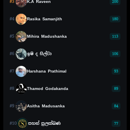
#3
K.A Raveen
200
#4
Rasika Samanjith
180
#5
Mihira Madushanka
113
#6
ඉෂි ද සිල්වා
106
#7
Harshana Prathimal
93
#8
Thamod Godakanda
89
#9
Asitha Madusanka
84
#10
සහන් සුලක්ඛණ
77