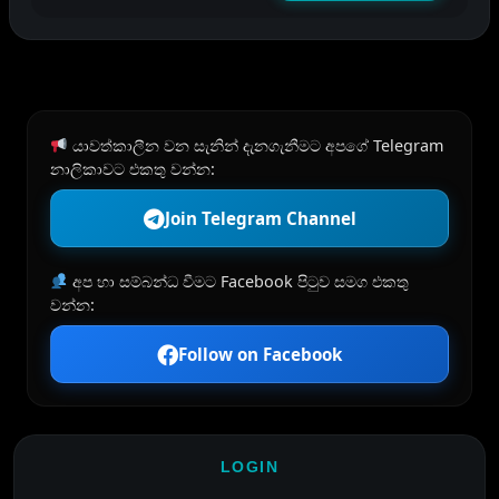
යාවත්කාලීන වන සැනින් දැනගැනීමට අපගේ Telegram
නාලිකාවට එකතු වන්න:
Join Telegram Channel
අප හා සම්බන්ධ වීමට Facebook පිටුව සමග එකතු
වන්න:
Follow on Facebook
LOGIN