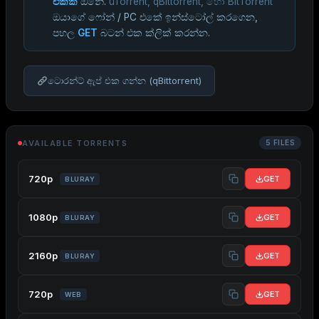
එකක්
ඕනේ.
uTorrent, qBittorrent, හෝ BitTorrent
ඔයාගේ ෆෝන් / PC එකේ ඉන්ස්ටෝල් කරගෙන,
පහල
GET
බටන් එක ක්ලික් කරන්න.
ටොරන්ට් ඇප් එක ගන්න (qBittorrent)
AVAILABLE TORRENTS
5 FILES
720p
GET
BLURAY
1080p
GET
BLURAY
2160p
GET
BLURAY
720p
GET
WEB