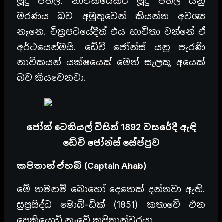
මූදු පත්ල. නාවිකයෙක්ට මූදු පත්ල යනු
මරණය බව අමුතුවෙන් කියන්න අවශ්‍ය
නෑනෙ. චිත්‍රපටයේදීත් එය භාවිතා වන්නේ ඒ
අර්ථයෙන්මයි. ඩේවි ජෝන්ස් යනු පැරණි
නාවිකයන් යක්ෂයෙක් මෙන් සැලකූ අයෙක්
බව කියවෙනවා.
ජෝන් ටෙනියල් විසින් 1892 වසරේදී ඇඳි
ඩේවි ජෝන්ස් සේප්පුව
කපිතාන් ඒහබ් (Captain Ahab)
මේ නමනම් බොහෝ දෙනෙක් දන්නවා ඇති.
සුප්‍රසිද්ධ මොබි-ඩික් (1851) කතාවේ එන
පෙකියොඩ් නැවේ කපිතාන්වරයා.