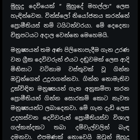
මුහුදු දෙවියෙක් ” මුහුදේ මහල්ලා” ලෙස
හැඳින්වෙන. වින්ස්ලෝ නියෝජනය කරන්නේ
ප්‍රොමීතියස් නම් ටයිටන්වරයා. මේ දෙදෙනා
චිත්‍රපටයට අදාල වෙන්නෙ මෙහෙමයි.
මනුෂ්‍යයන් තම අණ පිලිනොපැදීම ගැන උරණ
වන ග්‍රීක දෙවිවරුන් එයට දඬුවමක් ලෙස ආදි
මිනිසාට වටිනාම වස්තුවක් වූ ගින්න
ඔවුන්ගෙන් උදුරාගන්නවා. ගින්න නොමැතිව
දුක්විඳින මනුෂ්‍යයන් ගැන අනුකම්පා කරන
ප්‍රොමීතියන් ගින්න සොරකම් කොට නැවත
මනුෂ්‍යයන්ට ලබාදෙනවා. මේ ගැන දැඩි ලෙස
උදහස්වන දෙවිවරුන් ප්‍රොමීතියස්ව විශාල
ගල්කන්දකට තබා දම්වැල්වලින් බැඳ
දමනවා. එපමණක් නොවෙයි ඔවුන් මුහුදු