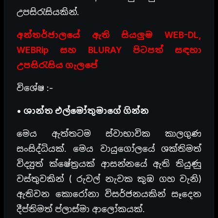
උපසිරැසියකින්.
අන්තර්ජාලයේ ඇති සියලුම WEB-DL,
WEBRip සහ BLURAY පිටපත් සඳහා
උපසිරැසිය ගැලපේ
විශේෂ :-
• ශාන්ත එල්මෝතුමාගේ ගින්න
මෙය ඇත්තටම ස්වාභාවික කාලගුණ
සංසිද්ධියක්. මෙය වායුගෝලයේ ශක්තිමත්
විද්‍යුත් ක්ෂේත්‍රයක් ආසන්නයේ ඇති තියුණු
වස්තුවකින් ( රුවල් නැවක කුඹ ගහ වැනි)
ඇතිවන කොරෝනා විසර්ජනයකින් සෑදෙන
දීප්තිමත් ප්ලාස්මා ආලෝකයක්.