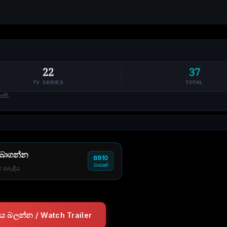
22
37
TV SERIES
TOTAL
කි.
 බාගන්න
6910
වාරයක්
් සබැඳිය
ලරය බලන්න / Watch Trailer