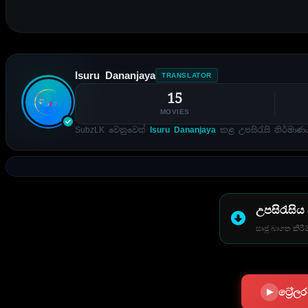
Isuru Dananjaya
TRANSLATOR
15
MOVIES
SubzLK වෙනුවෙන්
Isuru Dananjaya
කළ උපසිරැසි නිර්මාණය
උපසිරැසිය
සෘජු බාගත කිරීම
ට්‍රේ