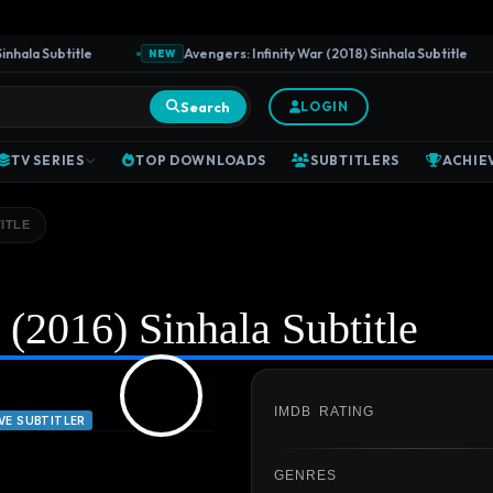
la Subtitle
Avengers: Infinity War (2018) Sinhala Subtitle
NEW
Search
LOGIN
TV SERIES
TOP DOWNLOADS
SUBTITLERS
ACHIE
ITLE
 (2016) Sinhala Subtitle
IMDB RATING
VE SUBTITLER
GENRES