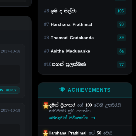
#6
ඉෂි ද සිල්වා
106
#7
Harshana Prathimal
93
#8
Thamod Godakanda
89
#9
Asitha Madusanka
84
2017-10-18
#10
සහන් සුලක්ඛණ
77
ACHIEVEMENTS
REPLY
දමිත් ප්‍රියංකර
ගේ
100
වෙනි උපසිරැසි
2017-10-19
කඩයීමට සුබ පතන්න.
මෙතැනින් පිවිසෙන්න
Harshana Prathimal
ගේ
50
වෙනි