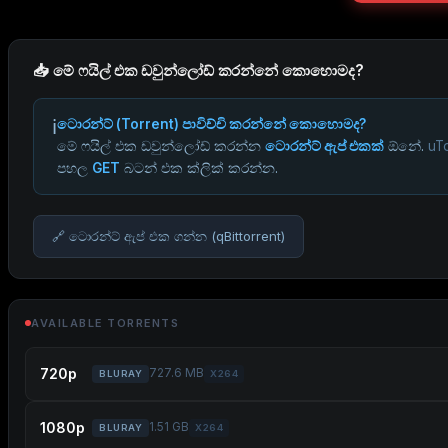
📥 මේ ෆයිල් එක ඩවුන්ලෝඩ් කරන්නේ කොහොමද?
ℹ️
ටොරන්ට් (Torrent) පාවිච්චි කරන්නේ කොහොමද?
මේ ෆයිල් එක ඩවුන්ලෝඩ් කරන්න
ටොරන්ට් ඇප් එකක්
ඕනේ.
uTo
පහල
GET
බටන් එක ක්ලික් කරන්න.
🔗 ටොරන්ට් ඇප් එක ගන්න (qBittorrent)
AVAILABLE TORRENTS
720p
727.6 MB
BLURAY
X264
1080p
1.51 GB
BLURAY
X264