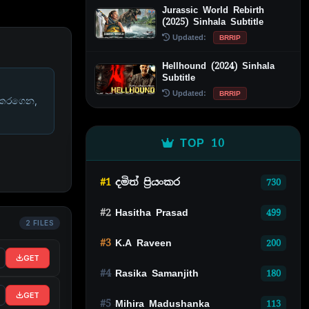
Jurassic World Rebirth
(2025) Sinhala Subtitle
Updated:
BRRIP
Hellhound (2024) Sinhala
Subtitle
Updated:
BRRIP
 කරගෙන,
TOP 10
#1
දමිත් ප්‍රියංකර
730
#2
Hasitha Prasad
499
2 FILES
#3
K.A Raveen
200
GET
#4
Rasika Samanjith
180
GET
#5
Mihira Madushanka
113