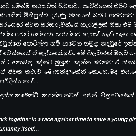
 හොදට මෙන්ම නරකටත් හිටිනවා. පෘථිවියෙන් එපි
ක්ෂණයකින් මිනිසුන්ව දරුණු මෘගයන් බවට හරවනව
රගෙදර සිටින සිරකරුවන්ගේ කැරැල්ලක් නිසා එම 
රන්න පටන් ගන්නවා. කරන්නට දෙයක් නැති තැන බල
න්ගේ ෆොටිල්ලා නම් පාවෙන හමුදා කදවුරේ ඉන්න
ත් වෙන්නෙත් ඒ ලෝකයේ.ඉතිං මේ බලධාරීන් ඔහුට ප
න්ට නොසිතූ දේකට මුහුණ දෙන්න වෙනවා.ඒ නිසා
ාගේ ජීවිත කථාව මොකක්ද?කේන් කොහොමද එයාග
රසවිදින්නකෝ…
්න.කමෙන්ට් කරන්න.තවත් අළුත් චිත්‍රපටයකින
rk together in a race against time to save a young gi
umanity itself…