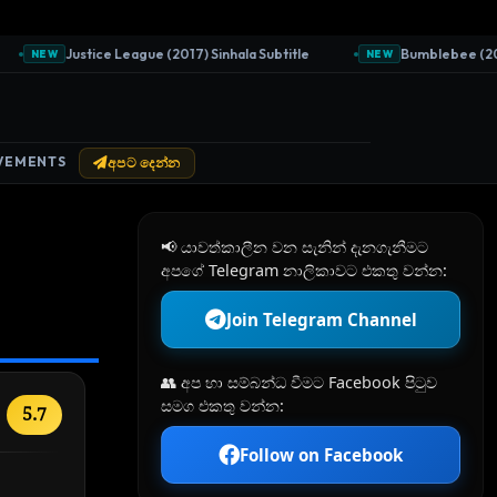
Justice League (2017) Sinhala Subtitle
Bumblebee (2018) 
NEW
NEW
VEMENTS
අපට දෙන්න
📢 යාවත්කාලීන වන සැනින් දැනගැනීමට
අපගේ Telegram නාලිකාවට එකතු වන්න:
Join Telegram Channel
👥 අප හා සම්බන්ධ වීමට Facebook පිටුව
සමග එකතු වන්න:
5.7
Follow on Facebook