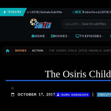
The Predator (2018) Sinhala Subtitle
Robin Hood (2018) Sinha
Trending
EW
NEW
HOME
MOVIES
TV EPISODES
MOVIES
ACTION
THE OSIRIS CHILD (2016) SINHALA SUBT
The Osiris Child
|
OCTOBER 17, 2017
ISURU DANANJAYA
EXECUTI