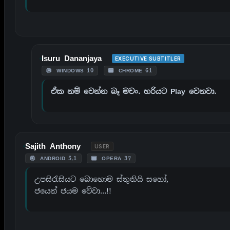
Isuru Dananjaya
EXECUTIVE SUBTITLER
WINDOWS 10
CHROME 61
ඒක නම් වෙන්න බෑ මචං. හරියට Play වෙනවා.
Sajith Anthony
USER
ANDROID 5.1
OPERA 37
උපසිරැසියට බොහොම ස්තුතියි සහෝ,
ජයෙන් ජයම වේවා…!!