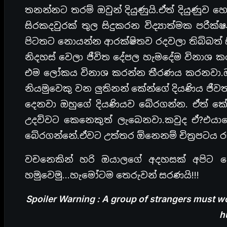
තනන්නට තරම් ඔවුන් දියුණුයි.ඒත් දියුණුව
සිරකදවුරක් තුල සිදුකරන විද්‍යාත්මක පරී
පිටතට නොයන්න ආරක්ෂිතව රදවලා තිබ්බත් සි
නිදහස් වෙලා ජීවිත දේපල හැමදේම විනාශ ක
එම ලෝකය විනාශ කරන්න තීරණය කරනවා.ඔවු
නියමුවෙකු වන ලුතිනන් කේන්ගේ දියණිය ජීව
දෙනවා ඔහුගේ දියණියව බේරගන්න. ඒත් කේ
උදව්වට කෙනෙකුත් ලැබෙනවා.කවුද ඒ?එය
බේරගන්නේ.ඒවට උත්තර ඕනෙනම් චිත්‍රපටය 
වචනෙකින් හරි ඔයාලගේ අදහසක් අපිට දෙන
හමුවෙමු…හැමෝටම තෙරුවන් සරණයි!!!
Spoiler Warning : A group of strangers must wo
h