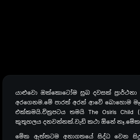
යාළුවො ඔක්කොටෝම සුබ දවසක් ප්‍රාර්ථන
අරගෙනම.මේ පාරත් අරන් ආවේ බොහොම මෑතකද
එක්කමයි.චිත්‍රපටය තමයි The Osiris Child
කුතුහලය දනවන්නක්.වැඩි කථා ඕනේ නෑ.මේ
මේක ඇත්තටම අනාගතයේ සිද්ධ වෙන සිදුවීම