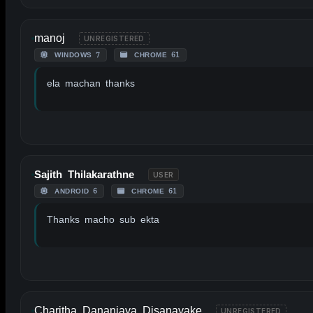
manoj
UNREGISTERED
WINDOWS 7
CHROME 61
ela machan thanks
Sajith Thilakarathne
USER
ANDROID 6
CHROME 61
Thanks macho sub ekta
Charitha Dananjaya Disanayake
UNREGISTERED