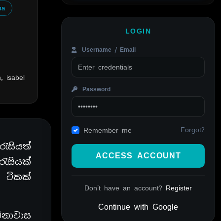
ma
LOGIN
Username / Email
, isabel
Password
Forgot?
Remember me
ැසියත්
ACCESS ACCOUNT
ැසියක්
ය ටිකක්
Don't have an account?
Register
Continue with Google
ජනාවාස
Alternative: