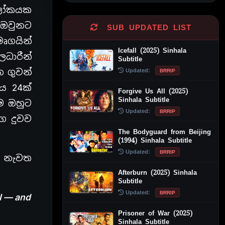
ට ලෝකයක
ා.ඔවුනට
SUB UPDATED LIST
මෘගයින්
Icefall (2025) Sinhala
ධාරීන්
Subtitle
 ගුවන්
Updated:
BRRIP
ැය 24ක්
Forgive Us All (2025)
Sinhala Subtitle
ම ඔහුට
Updated:
BRRIP
ෙ දුවව
The Bodyguard from Beijing
(1994) Sinhala Subtitle
Updated:
BRRIP
් නැවත
Afterburn (2025) Sinhala
Subtitle
Updated:
BRRIP
rl — and
Prisoner of War (2025)
Sinhala Subtitle