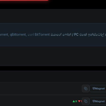
rrent, qBittorrent, හෝ BitTorrent
ඔයාගේ ෆෝන් / PC එකේ ඉන්ස්ටෝල්
Magnet
▲9
·
▼1
Magnet