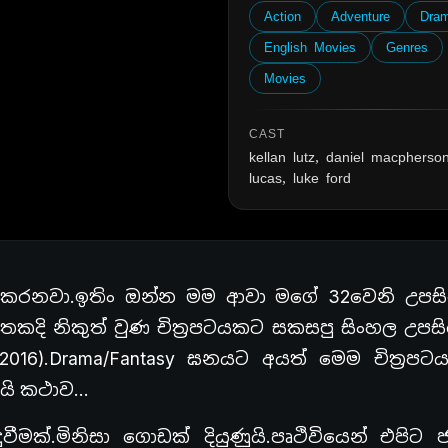
Action
Adventure
Dra
English Movies
Genres
Movies
CAST
kellan lutz, daniel macpherson
lucas, luke ford
ා කරනවා.ඉතිං ඔන්න මම ආවා මගේ 32වෙනි උපසිර
ි නිකුත් වුණ චිත්‍රපටයකට සකසපු සිංහල උපසිර
 (2016).Drama/Fantasy ඝනයට අයත් මෙම චිත්‍රපට
කයි කථාව…
ක්.මිනිසා ගොඩක් දියුණුයි.පෘථිවියෙන් එපිට 