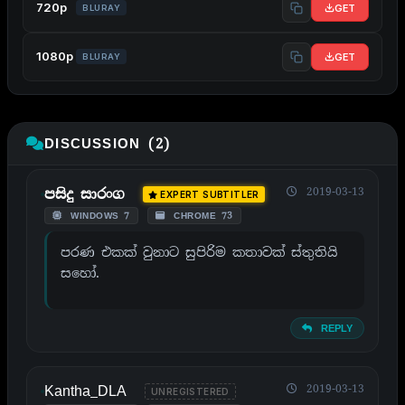
720p
GET
BLURAY
1080p
GET
BLURAY
DISCUSSION (2)
2019-03-13
පසිදු සාරංග
EXPERT SUBTITLER
WINDOWS 7
CHROME 73
පරණ එකක් වුනාට සුපිරිම කතාවක් ස්තුතියි
සහෝ.
REPLY
Kantha_DLA
2019-03-13
UNREGISTERED