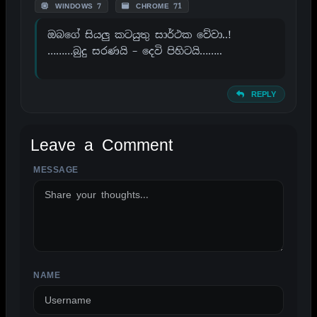
WINDOWS 7
CHROME 71
ඔබගේ සියලු කටයුතු සාර්ථක වේවා..!
………බුදු සරණයි – දෙවි පිහිටයි……..
REPLY
Leave a Comment
MESSAGE
ALTERNATIVE:
NAME