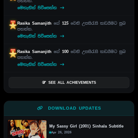
පතන්න.
මෙතැනින් පිවිසෙන්න
Rasika Samanjith
ගේ
125
වෙනි උපසිරැසි කඩයීමට සුබ
පතන්න.
මෙතැනින් පිවිසෙන්න
Rasika Samanjith
ගේ
100
වෙනි උපසිරැසි කඩයීමට සුබ
පතන්න.
මෙතැනින් පිවිසෙන්න
SEE ALL ACHIEVEMENTS
DOWNLOAD UPDATES
My Sassy Girl (2001) Sinhala Subtitle
Apr 26, 2026