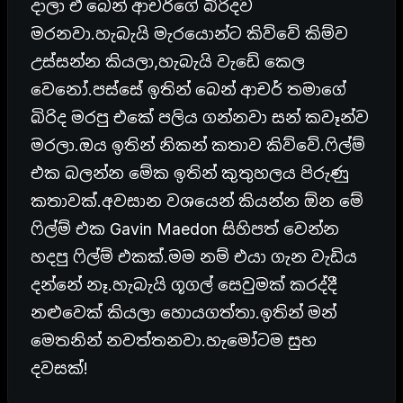
දාලා ඒ බෙන් ආචර්ගේ බිරිදව
මරනවා.හැබැයි මැරයොන්ට කිව්වේ කිම්ව
උස්සන්න කියලා,හැබැයි වැඩේ කෙල
වෙනෝ.පස්සේ ඉතින් බෙන් ආචර් තමාගේ
බිරිද මරපු එකේ පලිය ගන්නවා සන් කවෑන්ව
මරලා.ඔය ඉතින් නිකන් කතාව කිව්වේ.ෆිල්ම්
එක බලන්න මේක ඉතින් කුතුහලය පිරුණු
කතාවක්.අවසාන වශයෙන් කියන්න ඕන මේ
ෆිල්ම් එක Gavin Maedon සිහිපත් වෙන්න
හදපු ෆිල්ම් එකක්.මම නම් එයා ගැන වැඩිය
දන්නේ නෑ.හැබැයි ගූගල් සෙවුමක් කරද්දී
නළුවෙක් කියලා හොයගත්තා.ඉතින් මන්
මෙතනින් නවත්තනවා.හැමෝටම සුභ
දවසක්!