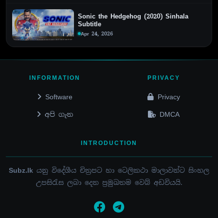
Sonic the Hedgehog (2020) Sinhala
Subtitle
Apr 24, 2026
INFORMATION
PRIVACY
Software
Privacy
අපි ගැන
DMCA
INTRODUCTION
Subz.lk
යනු විදේශීය චිත්‍රපට හා ටෙලිකථා මාලාවන්ට සිංහල
උපසිරැස ලබා දෙන ප්‍රමුඛතම වෙබ් අඩවියයි.