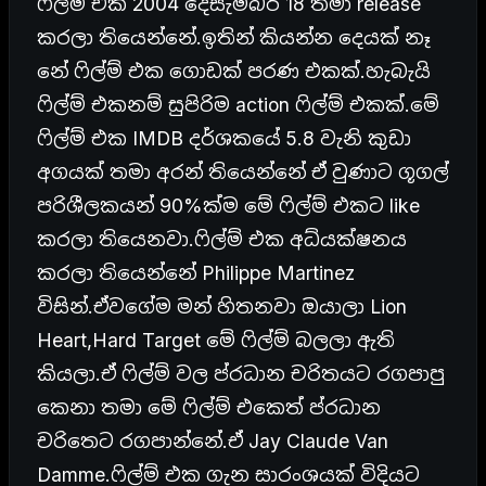
ෆිල්ම් එක 2004 දෙසැම්බර් 18 තමා release
කරලා තියෙන්නේ.ඉතින් කියන්න දෙයක් නෑ
නේ ෆිල්ම් එක ගොඩක් පරණ එකක්.හැබැයි
ෆිල්ම් එකනම් සුපිරිම action ෆිල්ම් එකක්.මේ
ෆිල්ම් එක IMDB දර්ශකයේ 5.8 වැනි කුඩා
අගයක් තමා අරන් තියෙන්නේ ඒ වුණාට ගූගල්
පරිශීලකයන් 90%ක්ම මේ ෆිල්ම් එකට like
කරලා තියෙනවා.ෆිල්ම් එක අධ්යක්ෂනය
කරලා තියෙන්නේ Philippe Martinez
විසින්.ඒවගේම මන් හිතනවා ඔයාලා Lion
Heart,Hard Target මේ ෆිල්ම් බලලා ඇති
කියලා.ඒ ෆිල්ම් වල ප්රධාන චරිතයට රගපාපු
කෙනා තමා මේ ෆිල්ම් එකෙත් ප්රධාන
චරිතෙට රගපාන්නේ.ඒ Jay Claude Van
Damme.ෆිල්ම් එක ගැන සාරංශයක් විදියට