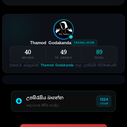
Thamod Godakanda
TRANSLATOR
40
49
89
MOVIES
TV SERIES
TOTAL
SubzLK වෙනුවෙන්
Thamod Godakanda
කළ උපසිරැසි නිර්මාණයකි.
උපසිරැසිය බාගන්න
1324
වාරයක්
සෘජු බාගත කිරීම් සබැඳිය