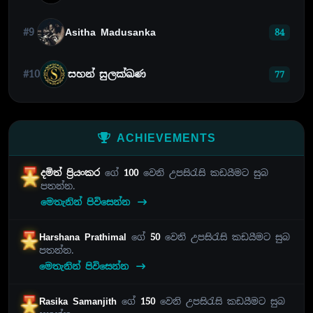
#9
Asitha Madusanka
84
#10
සහන් සුලක්ඛණ
77
ACHIEVEMENTS
දමිත් ප්‍රියංකර
ගේ
100
වෙනි උපසිරැසි කඩයීමට සුබ
පතන්න.
මෙතැනින් පිවිසෙන්න
Harshana Prathimal
ගේ
50
වෙනි උපසිරැසි කඩයීමට සුබ
පතන්න.
මෙතැනින් පිවිසෙන්න
Rasika Samanjith
ගේ
150
වෙනි උපසිරැසි කඩයීමට සුබ