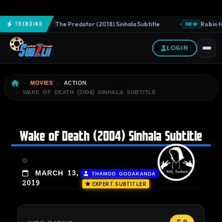
The Predator (2018) Sinhala Subtitle
Robin Ho
Trending
NEW
NEW
LOGIN
MOVIES
ACTION
WAKE OF DEATH (2004) SINHALA SUBTITLE
Wake of Death (2004) Sinhala Subtitle
|
MARCH 13,
THAMOD GODAKANDA
2019
EXPERT SUBTITLER