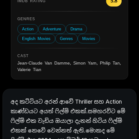
5.8
IMDB RATING
GENRES
Action
Adventure
Drama
English Movies
Genres
Movies
CAST
Jean-Claude Van Damme, Simon Yam, Philip Tan,
Valerie Tian
අද කට්ටියට අරන් ආවේ Thriller සහ Action
කාණ්ඩයට අයත් ෆිල්ම් එකක්.සමහරවිට මේ
ෆිල්ම් එක වැඩිය ඔයාලා දැනන් හිටිය ෆිල්ම්
එකක් නෙවේ වෙන්නත් ඇති.මොකද මේ