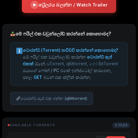
ට්‍රේලරය බලන්න / Watch Trailer
මේ ෆයිල් එක ඩවුන්ලෝඩ් කරන්නේ කොහොමද?
ටොරන්ට් (Torrent) පාවිච්චි කරන්නේ කොහොමද?
මේ ෆයිල් එක ඩවුන්ලෝඩ් කරන්න
ටොරන්ට් ඇප්
එකක්
ඕනේ.
uTorrent, qBittorrent, හෝ BitTorrent
ඔයාගේ ෆෝන් / PC එකේ ඉන්ස්ටෝල් කරගෙන,
පහල
GET
බටන් එක ක්ලික් කරන්න.
ටොරන්ට් ඇප් එක ගන්න (qBittorrent)
AVAILABLE TORRENTS
2 FILES