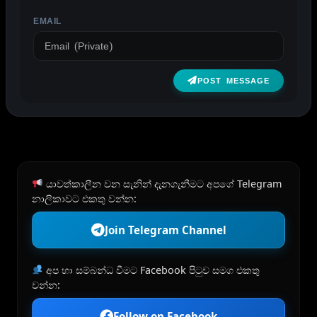
EMAIL
POST MESSAGE
යාවත්කාලීන වන සැනින් දැනගැනීමට අපගේ Telegram
නාලිකාවට එකතු වන්න:
Join Telegram Channel
අප හා සම්බන්ධ වීමට Facebook පිටුව සමග එකතු
වන්න:
Follow on Facebook