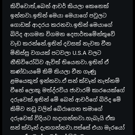
කිව්වොත්,බෙන් ආචර් කියලා කෙනෙක්
ඉන්නවා.ඉතින් මෙයා මෙයාගේ පවුලට
ගොඩක් ආදරය කරනවා.ඉතින් මෙයාගේ
බිරිද ආගමන විගමන දෙපාර්තමේන්තුවේ
වැඩ කරන්නේ.ඉතින් දවසක් නැවක චීන
මිනිස්සු වගයක් පටවලා U.S.A වලට
නීතිවිරෝධිව ඇවිත් තියෙනවා.ඉතින් ඒ
කණ්ඩායමේ කිම් කියලා චීන ගෑණු
ළමයෙකුත් ඉන්නවා.ඒ සන් ක්වෑන් නැත්නම්
චීනේ ලොකු මත්ද්රව්ය ජාවාරම් කාරයෙක්ගේ
දරුවෙක්.ඉතින් මේ බෙන් ආචර්ගේ බිරිද මේ
කිම්ව නඩු වලින් බේරාගෙන තමාගේ
දරුවෙක් විදියට හදාගන්නවා.හැබැයි ඒක
සන් ක්වෑන් දැනගන්නවා.පස්සේ එයා මැරයෝ