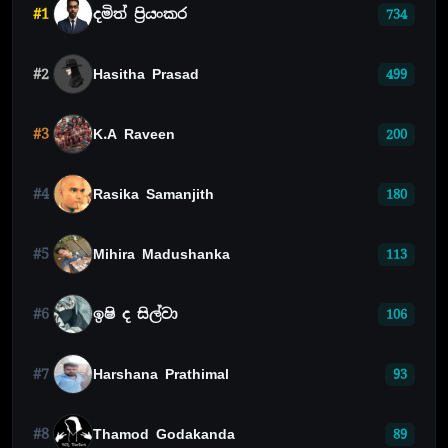
#1
දමිත් ප්‍රියංකර
734
#2
Hasitha Prasad
499
#3
K.A Raveen
200
#4
Rasika Samanjith
180
#5
Mihira Madushanka
113
#6
ඉෂි ද සිල්වා
106
#7
Harshana Prathimal
93
#8
Thamod Godakanda
89