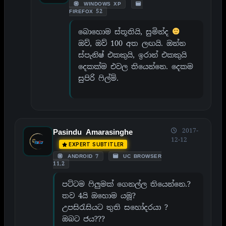
WINDOWS XP
FIREFOX 52
බොහොම ස්තූතියි, සුමින්ද
ඔව්, ඔව් 100 අත ලඟයි. ඔන්න
ස්පැනිෂ් එකකුයි, ඉරාන් එකකුයි
දෙකක්ම එවල තියෙන්නෙ. දෙකම
සුපිරි ෆිල්ම්.
2017-
Pasindu Amarasinghe
12-12
EXPERT SUBTITLER
ANDROID 7
UC BROWSER
11.2
පට්ටම ෆිලුමක් ගෙනල්ල තියෙන්නෙ.?
තව 4යි ඔහොම යමූ?
උපසිරැසියට තුති සහෝදරයා ?
ඔබට ජය???