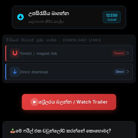
උපසිරැසිය බාගන්න
12330
වාරයක්
සෘජු බාගත කිරීම් සබැඳිය
වීඩියෝ පිටපත් ලබා ගන්න . DOWNLOAD LINKS
Torrent / magnet link
Torrent
Direct download
Direct
ට්‍රේලරය බලන්න / Watch Trailer
මේ ෆයිල් එක ඩවුන්ලෝඩ් කරන්නේ කොහොමද?