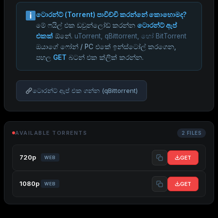
ටොරන්ට් (Torrent) පාවිච්චි කරන්නේ කොහොමද?
මේ ෆයිල් එක ඩවුන්ලෝඩ් කරන්න
ටොරන්ට් ඇප්
එකක්
ඕනේ.
uTorrent, qBittorrent, හෝ BitTorrent
ඔයාගේ ෆෝන් / PC එකේ ඉන්ස්ටෝල් කරගෙන,
පහල
GET
බටන් එක ක්ලික් කරන්න.
ටොරන්ට් ඇප් එක ගන්න (qBittorrent)
AVAILABLE TORRENTS
2 FILES
720p
GET
WEB
1080p
GET
WEB