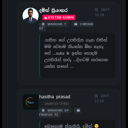
2017-
දමිත් ප්‍රියංකර
12-16
SYSTEM ADMIN
WINDOWS 7
CHROME
63
.හසිත ගේ උපසිරැස ගැන එතින්
මම වෙනම කියන්න ඕන නැහැ
නේ …subz lk ඉන්න හොදම
උපසිරැස් කරු …දිගටම කරගෙන
යන්න සහෝ …
hasitha prasad
2017-
12-16
UNREGISTERED
WINDOWS XP
FIREFOX 52
බොහොම ස්තූතියි, දමිත්