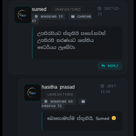
sumed
2017-12-
UNREGISTERED
12
WINDOWS 10
CHROME
63
උපසිරසියට ස්තූතියි සහෝ.තවත්
උපසිරසි කරණයට ශක්තිය
ධෛර්යය ලැබේවා.
REPLY
hasitha prasad
2017-
12-16
UNREGISTERED
WINDOWS XP
FIREFOX 52
බොහොමත්ම ස්තූතියි, Sumed