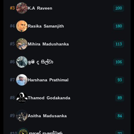
#3
K.A Raveen
200
#4
Rasika Samanjith
180
#5
Mihira Madushanka
113
#6
ඉෂි ද සිල්වා
106
#7
Harshana Prathimal
93
#8
Thamod Godakanda
89
#9
Asitha Madusanka
84
#10
සහන් සුලක්ඛණ
77