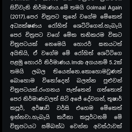
සිව්වැනි නිර්මාණය.මේ තමයි Golmaal Again
(2017).පෙර චිත්‍රපට තුනේ වගේම මේකෙත්
අධ්‍යක්ෂණය රෝහිත් ශෙට්ටිගෙන්.හැබැයි
පෙර චිත්‍රපට වගේ මේක තනිකරම විකට
චිත්‍රපටයක් නෙමෙයි හොරර් ඝනයටත්
අයිතියි, ඒ වගේම මේ රෝහිත් ශෙට්ටිගෙ
පළමු හොරර් නිර්මාණය.Imdb අගයනම් 5.2ක්
තමයි ලබල තියෙන්නෙ.කොහොමවුණත්
බොහොම විනෝදෙන් බලන්න පුළුවන්
චිත්‍රපටයක්.රංගනය පැත්තෙන් ගත්තොත්
පෙර නිර්මාණවලත් සිටි අජේ දේවගන්, තුෂාර්
කපූර්, අර්ෂාඩ් වර්සි එහෙම මේකෙත්
ඉන්නවා.හැබැයි කරීනා කපූර්ටනම් මේ
චිත්‍රපටයට සම්බන්ධ වෙන්න අවස්ථාවක්