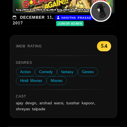
|
DECEMBER 11,
HASITHA PRASAD
2017
JUNIOR ADMIN
5.4
IMDB RATING
GENRES
Action
Comedy
fantasy
Genres
Hindi Movies
Movies
CAST
ajay devgn, arshad warsi, tusshar kapoor,
shreyas talpade