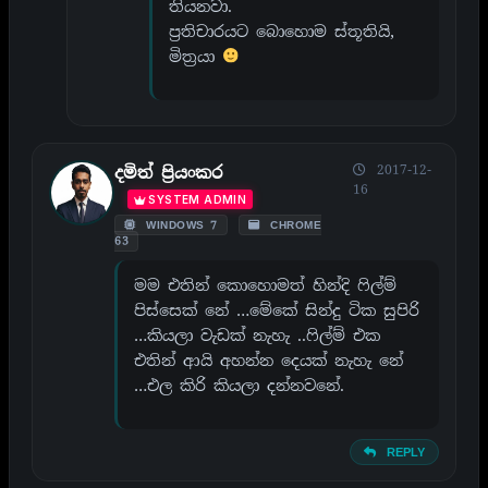
තියනවා.
ප්‍රතිචාරයට බොහොම ස්තූතියි,
මිත්‍රයා
2017-12-
දමිත් ප්‍රියංකර
16
SYSTEM ADMIN
WINDOWS 7
CHROME
63
මම එතින් කොහොමත් හින්දි ෆිල්ම්
පිස්සෙක් නේ …මේකේ සින්දු ටික සුපිරි
…කියලා වැඩක් නැහැ ..ෆිල්ම් එක
එතින් ආයි අහන්න දෙයක් නැහැ නේ
…එල කිරි කියලා දන්නවනේ.
REPLY