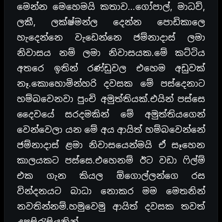
මෙන්න මෙහෙමයි කතාව…ගෝපාල්, මාධව්,
ලකී, ලක්ෂ්මන්ල දෙන්න පොඩිකාලෙ
හැදෙන්නෙ වැඩෙන්නෙ ජම්නාදාස් ලමා
නිවාසය නම් ලමා නිවාසයක.මේ කට්ටිය
අතරෙ ඉතින් රණ්ඩුවල එහෙම අඩුවක්
නෑ.කොහොමින්හරි දවසක මේ පස්දෙනාට
හම්බවෙනවා පුංචි අමුත්තියක්.එයින් පස්සෙ
දෛවයේ සරදමකින් මේ අමුත්තියගෙන්
වෙන්වෙලා යන මේ අය ආයිත් හම්බවෙන්නේ
ජම්නාදාස් ළමා නිවාසයෙන්මයි ඒ සෑහෙන
කාලයකට පස්සෙ.එහෙනම් ඊට වඩා ෆිල්ම්
එක ගැන කියල ඕගොල්ලන්ගෙ රස
වින්දනයට බාධා නොකර මම මෙතනින්
නවතින්නම්.හමුවෙමු ආයිත් දවසක තවත්
උපසිරැසියකින්…