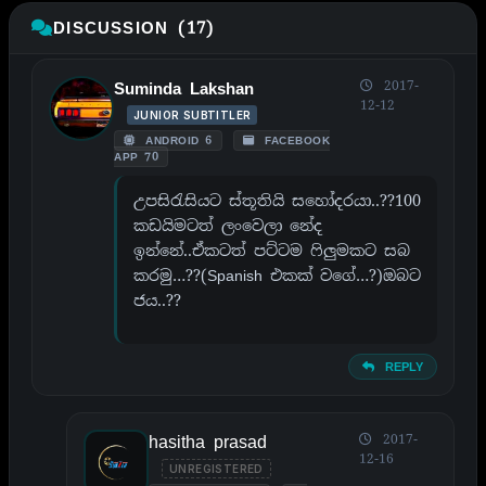
DISCUSSION (17)
2017-
Suminda Lakshan
12-12
JUNIOR SUBTITLER
ANDROID 6
FACEBOOK
APP 70
උපසිරැසියට ස්තූතියි සහෝදරයා..??100
කඩයිමටත් ලංවෙලා නේද
ඉන්නේ..ඒකටත් පට්ටම ෆිලුමකට සබ
කරමු…??(Spanish එකක් වගේ…?)ඔබට
ජය..??
REPLY
hasitha prasad
2017-
12-16
UNREGISTERED