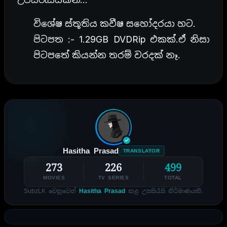
විශේෂ ස්තූතිය කවීෂ සහෝදරයා හට.
පිටපත :- 1.29GB DVDRip එකක්.ඒ නිසා
පිටපතේ කියන්න තරම් වරදක් නෑ.
Hasitha Prasad
TRANSLATOR
273
226
499
MOVIES
TV SERIES
TOTAL
SubzLK වෙනුවෙන්
Hasitha Prasad
කළ උපසිරැසි නිර්මාණයකි.