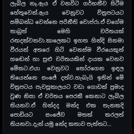
ලැබිල නෑ.ඇය ඒ වනවිට ගර්භනීව සිටීම
හේතුවෙන්.ඇය වෙනුවට චිත්‍රපටයට
සම්බන්ධ වෙන්නෙ පරිනීති චොප්රා.ඒ වගේම
තාබුත් මෙහි චරිතයක්
රඟදක්වනවා.කාලෙකට ඉහත හින්දි සිනමා
වීරයන් අතරෙ හිටි වෙනස්ම වීරයෙකුත්
හඬෙන් හා සුළු චරිතයකින් දායක වෙනව
මේකට.එයා වෙනුවට තෝරගෙන ඉඳල
තියෙන්නෙ සංජේ දත්ව.හැබැයි ඉතින් මේ
චිත්‍රපටය පැවසූකාලයට වඩා ගොඩක් ප්‍රමාද
වුණ නිසා ඒ චරිතය පෙරකී කෙනාට ලැබිල
තියනව.ඒ හින්දද මන්ද එක තැනකදි
පොඩියට සංජේව මතක් කරලත්
තියනවා.දැන් යමු නේද කතාව පැත්තට…