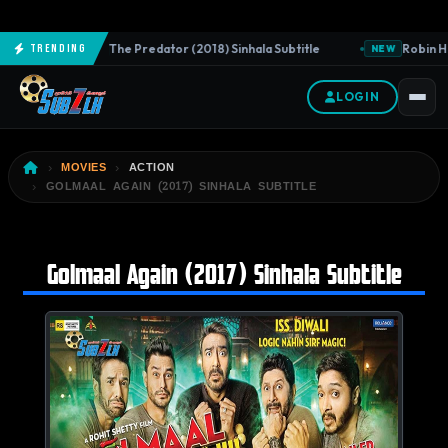
The Predator (2018) Sinhala Subtitle
Robin Hoo
Trending
NEW
NEW
LOGIN
MOVIES
ACTION
GOLMAAL AGAIN (2017) SINHALA SUBTITLE
Golmaal Again (2017) Sinhala Subtitle