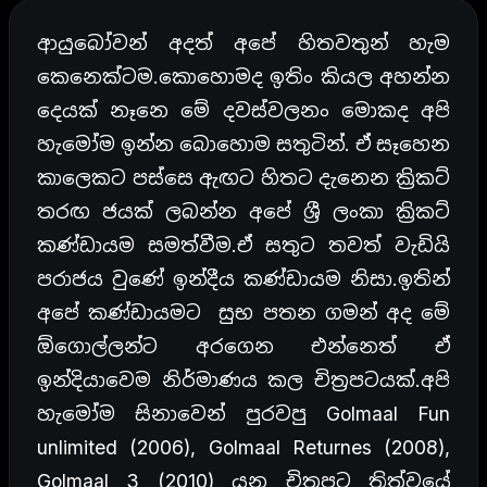
ආයුබෝවන් අදත් අපේ හිතවතුන් හැම
කෙනෙක්ටම.කොහොමද ඉතිං කියල අහන්න
දෙයක් නෑනෙ මේ දවස්වලනං මොකද අපි
හැමෝම ඉන්න බොහොම සතුටින්. ඒ සෑහෙන
කාලෙකට පස්සෙ ඇඟට හිතට දැනෙන ක්‍රිකට්
තරඟ ජයක් ලබන්න අපේ ශ්‍රී ලංකා ක්‍රිකට්
කණ්ඩායම සමත්වීම.ඒ සතුට තවත් වැඩියි
පරාජය වුණේ ඉන්දීය කණ්ඩායම නිසා.ඉතින්
අපේ කණ්ඩායමට සුභ පතන ගමන් අද මේ
ඕගොල්ලන්ට අරගෙන එන්නෙත් ඒ
ඉන්දියාවෙම නිර්මාණය කල චිත්‍රපටයක්.අපි
හැමෝම සිනාවෙන් පුරවපු Golmaal Fun
unlimited (2006), Golmaal Returnes (2008),
Golmaal 3 (2010) යන චිත්‍රපට ත්‍රිත්වයේ