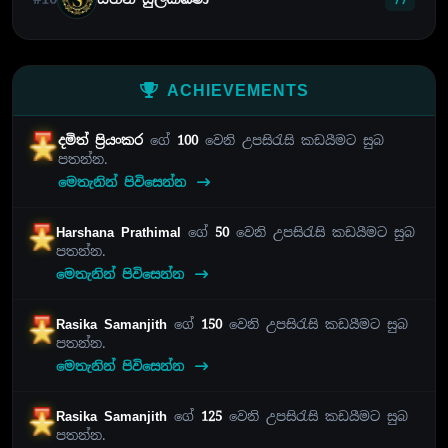
ACHIEVEMENTS
දමිත් ප්‍රියංකර
ගේ
100
වෙනි උපසිරැසි කඩයීමට සුබ
පතන්න.
මෙතැනින් පිවිසෙන්න
Harshana Prathimal
ගේ
50
වෙනි උපසිරැසි කඩයීමට සුබ
පතන්න.
මෙතැනින් පිවිසෙන්න
Rasika Samanjith
ගේ
150
වෙනි උපසිරැසි කඩයීමට සුබ
පතන්න.
මෙතැනින් පිවිසෙන්න
Rasika Samanjith
ගේ
125
වෙනි උපසිරැසි කඩයීමට සුබ
පතන්න.