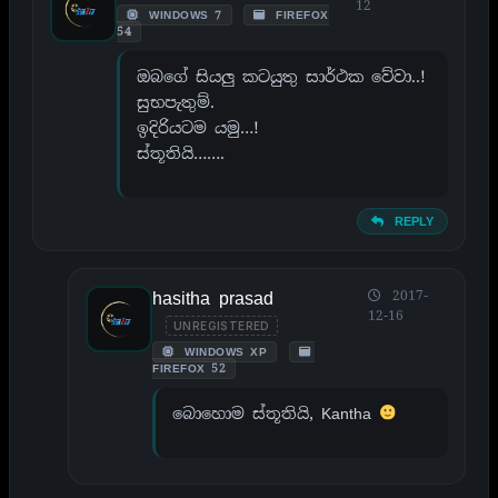
12
WINDOWS 7
FIREFOX
54
ඔබගේ සියලු කටයුතු සාර්ථක වේවා..!
සුභපැතුම්.
ඉදිරියටම යමු…!
ස්තූතියි…….
REPLY
hasitha prasad
2017-
12-16
UNREGISTERED
WINDOWS XP
FIREFOX 52
බොහොම ස්තූතියි, Kantha