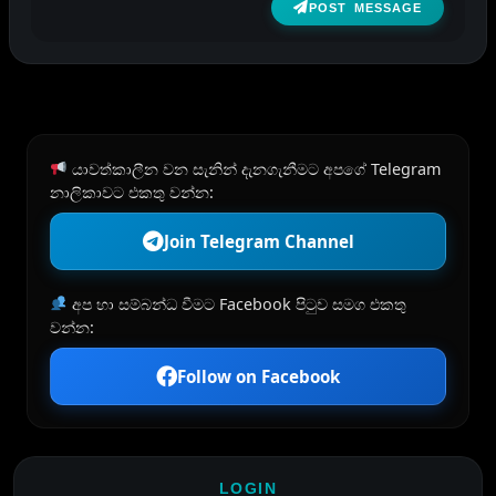
POST MESSAGE
යාවත්කාලීන වන සැනින් දැනගැනීමට අපගේ Telegram
නාලිකාවට එකතු වන්න:
Join Telegram Channel
අප හා සම්බන්ධ වීමට Facebook පිටුව සමග එකතු
වන්න:
Follow on Facebook
LOGIN