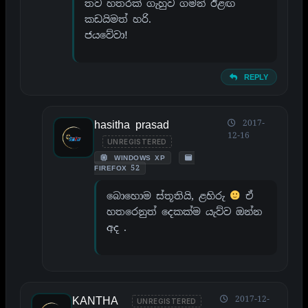
තව හතරක් ගැහුව ගමන් ඊළඟ
කඩයිමත් හරි.
ජයවේවා!
REPLY
hasitha prasad
2017-
12-16
UNREGISTERED
WINDOWS XP
FIREFOX 52
බොහොම ස්තූතියි, ළහිරු
ඒ
හතරෙනුත් දෙකක්ම යැව්ව ඔන්න
අද .
KANTHA
2017-12-
UNREGISTERED