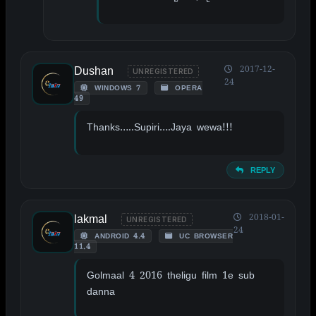
Dushan
2017-12-
UNREGISTERED
24
WINDOWS 7
OPERA
49
Thanks…..Supiri….Jaya wewa!!!
REPLY
lakmal
2018-01-
UNREGISTERED
24
ANDROID 4.4
UC BROWSER
11.4
Golmaal 4 2016 theligu film 1e sub
danna