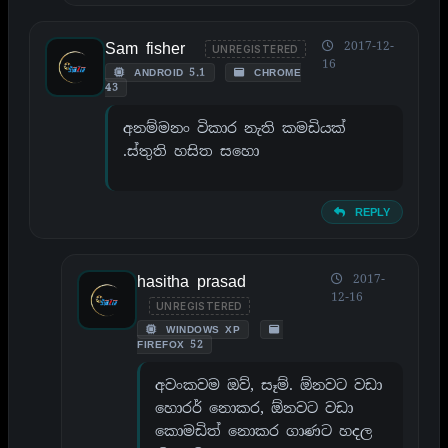
Sam fisher
2017-12-
UNREGISTERED
16
ANDROID 5.1
CHROME
43
අනම්මනං විකාර නැති කමඩියක්
.ස්තුති හසිත සහො
REPLY
hasitha prasad
2017-
12-16
UNREGISTERED
WINDOWS XP
FIREFOX 52
අවංකවම ඔව්, සෑම්. ඕනවට වඩා
හොරර් නොකර, ඕනවට වඩා
කොමඩිත් නොකර ගාණට හදල