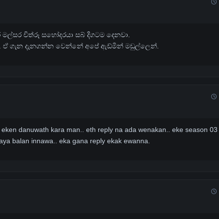
දීර මල්සර චිත්රූ සහෝදරයා සබ් දිගටම දෙනවා.
 නෑ. ඒ ගැන දැනගන්න වෙන්නේ අපේ ඇඩ්මින් මඩුල්ලෙන්.
 eken danuwath kara man.. eth reply na ada wenakan.. eke season 03
aya balan innawa.. eka gana reply ekak ewanna.