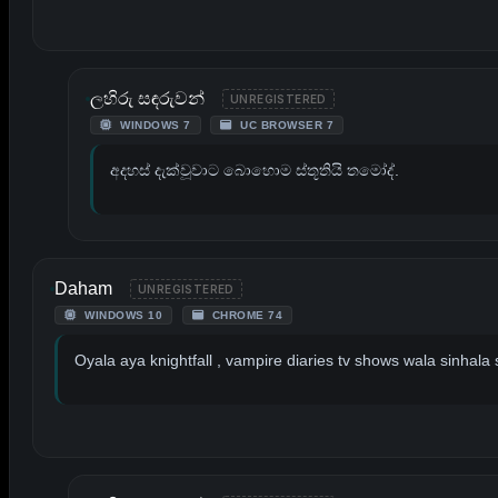
ලහිරු සඳරුවන්
UNREGISTERED
WINDOWS 7
UC BROWSER 7
අදහස් දැක්වූවාට බොහොම ස්තූතියි තමෝද්.
Daham
UNREGISTERED
WINDOWS 10
CHROME 74
Oyala aya knightfall , vampire diaries tv shows wala sinhal