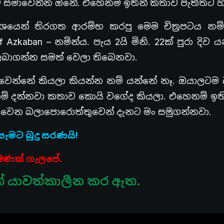
කට සමාවෙන්න ඕනේ. එහෙනම් ඉතින් කතාව පැත්තට හ
ශයෙන් තිරගත ආරම්භ කරපු මෙම චිත්‍රපටය නම
f Azkaban – නමින්ය. පැය 2යි මිනි. 22ක් පුරා දිව
් ලබාගන්න සමත් වෙලා තිබෙනවා.
වෙන්නේ කියලා කියන්න නම් යන්නේ නෑ. ඔයාලටම
් දන්නවා කතාව කොයි වගේද කියලා. එහෙනම් ඉතින
හමුවෙන බලාපොරොත්තුවෙන් දැනට මං සමුගන්නවා.
ැමට බුදු සරණයි!
 පමණක් ගැලපේ.
ත් යාවත්කාලීන කර ඇත.