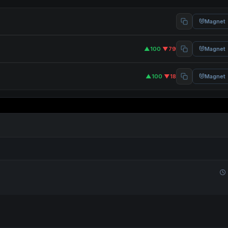
Magnet
▲100
·
▼79
Magnet
▲100
·
▼18
Magnet