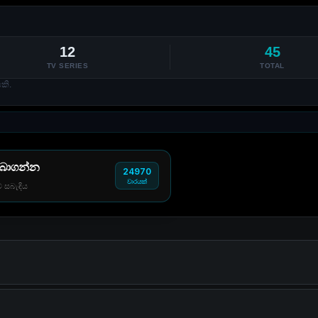
12
45
TV SERIES
TOTAL
කි.
 බාගන්න
24970
වාරයක්
් සබැඳිය