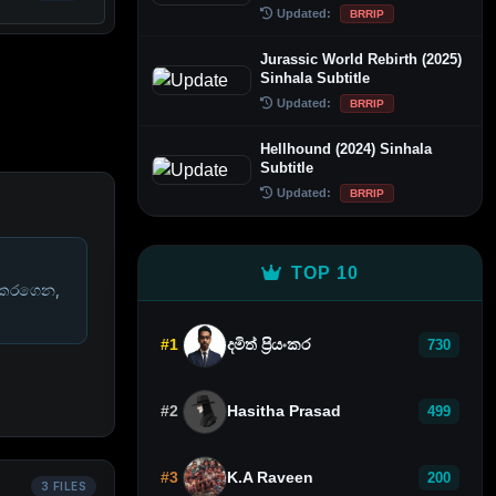
Updated:
BRRIP
Jurassic World Rebirth (2025)
Sinhala Subtitle
Updated:
BRRIP
Hellhound (2024) Sinhala
Subtitle
Updated:
BRRIP
TOP 10
 කරගෙන,
#1
දමිත් ප්‍රියංකර
730
#2
Hasitha Prasad
499
#3
K.A Raveen
200
3 FILES