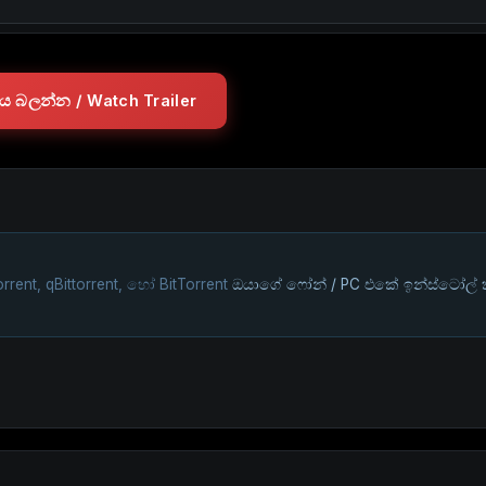
ලරය බලන්න / Watch Trailer
rrent, qBittorrent, හෝ BitTorrent
ඔයාගේ ෆෝන් / PC එකේ ඉන්ස්ටෝල්