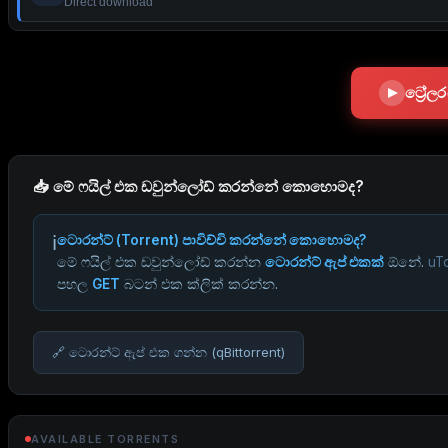
Direct download
ට්‍රේ
📥 මේ ෆයිල් එක ඩවුන්ලෝඩ් කරන්නේ කොහොමද?
ℹ️
ටොරන්ට් (Torrent) පාවිච්චි කරන්නේ කොහොමද?
මේ ෆයිල් එක ඩවුන්ලෝඩ් කරන්න
ටොරන්ට් ඇප් එකක්
ඕනේ.
uTo
පහල
GET
බටන් එක ක්ලික් කරන්න.
🔗 ටොරන්ට් ඇප් එක ගන්න (qBittorrent)
AVAILABLE TORRENTS