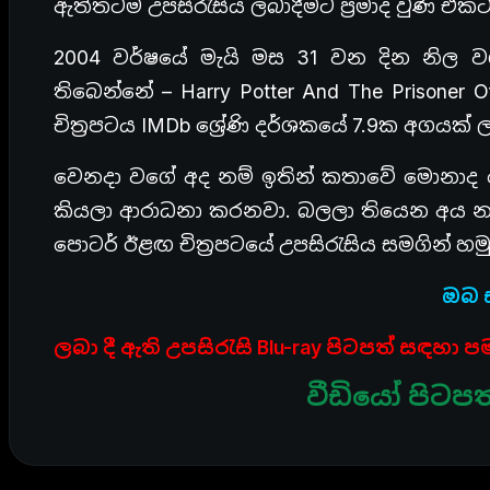
ඇත්තටම උපසිරැසිය ලබාදීමට ප්‍රමාද වුණ එ
2004 වර්ෂයේ මැයි මස 31 වන දින නිල ව
තිබෙන්නේ – Harry Potter And The Prisoner O
චිත්‍රපටය IMDb ශ්‍රේණි දර්ශකයේ 7.9ක අගයක
වෙනදා වගේ අද නම් ඉතින් කතාවේ මොනාද 
කියලා ආරාධනා කරනවා. බලලා තියෙන අය නම
පොටර් ඊළඟ චිත්‍රපටයේ උපසිරැසිය සමගින් 
ඔබ ස
ලබා දී ඇති උපසිරැසි Blu-ray පිටපත් සඳහා
වීඩියෝ පිටප