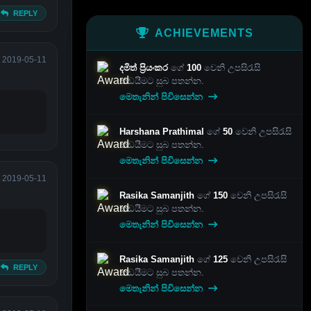
REPLY
ACHIEVEMENTS
2019-05-11
දමිත් ප්‍රියංකර
ගේ
100
වෙනි උපසිරැසි
කඩයීමට සුබ පතන්න.
මෙතැනින් පිවිසෙන්න
Harshana Prathimal
ගේ
50
වෙනි උපසිරැසි
කඩයීමට සුබ පතන්න.
මෙතැනින් පිවිසෙන්න
2019-05-11
Rasika Samanjith
ගේ
150
වෙනි උපසිරැසි
කඩයීමට සුබ පතන්න.
මෙතැනින් පිවිසෙන්න
Rasika Samanjith
ගේ
125
වෙනි උපසිරැසි
REPLY
කඩයීමට සුබ පතන්න.
මෙතැනින් පිවිසෙන්න