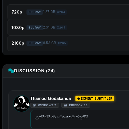
720p
1.27 GB
BLURAY
X264
1080p
2.61 GB
BLURAY
X264
2160p
6.53 GB
BLURAY
X265
DISCUSSION (24)
Thamod Godakanda
EXPERT SUBTITLER
WINDOWS 7
FIREFOX 66
උපසිරැසියට බොහොම ස්තූතියි.