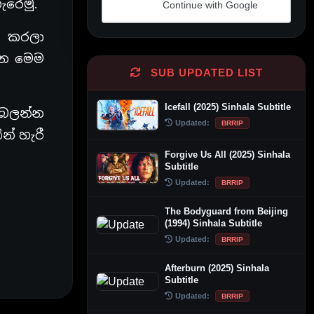
ැරෙමු.
Continue with Google
Alternative:
් කරලා
 යන මෙම
SUB UPDATED LIST
Icefall (2025) Sinhala Subtitle
 බලන්න
Updated:
BRRIP
් හැරී
Forgive Us All (2025) Sinhala
Subtitle
Updated:
BRRIP
The Bodyguard from Beijing
(1994) Sinhala Subtitle
Updated:
BRRIP
Afterburn (2025) Sinhala
Subtitle
Updated:
BRRIP