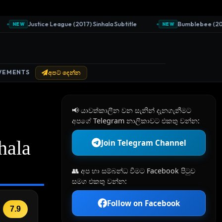
Justice League (2017) Sinhala Subtitle
Bumblebee (2018) S
NEW
NEW
VEMENTS
අපට දෙන්න
📢 යාවත්කාලීන වන සැනින් දැනගැනීමට
අපගේ Telegram නාලිකාවට එකතු වන්න:
hala
Join Telegram Channel
👥 අප හා සම්බන්ධ වීමට Facebook පිටුව
සමග එකතු වන්න:
Follow on Facebook
7.9