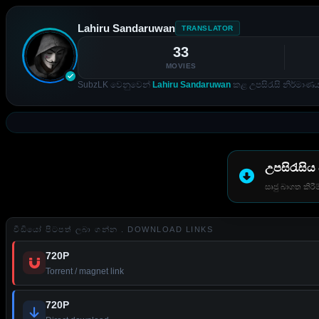
Lahiru Sandaruwan
TRANSLATOR
33
MOVIES
SubzLK වෙනුවෙන්
Lahiru Sandaruwan
කළ උපසිරැසි නිර්මාණය
උපසිරැසිය
සෘජු බාගත කිරීම
වීඩියෝ පිටපත් ලබා ගන්න . DOWNLOAD LINKS
720P
Torrent / magnet link
720P