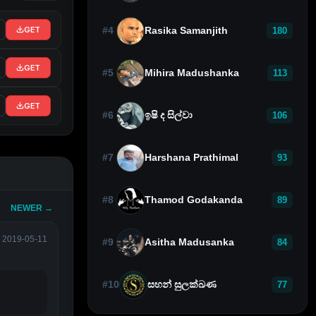
GET
#4
Rasika Samanjith
180
GET
#5
Mihira Madushanka
113
GET
#6
ඉෂි ද සිල්වා
106
#7
Harshana Prathimal
93
#8
Thamod Godakanda
89
NEWER →
2019-05-11
#9
Asitha Madusanka
84
#10
සහන් සුලක්ඛණ
77