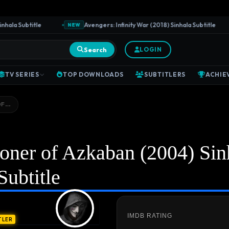
la Subtitle
Avengers: Infinity War (2018) Sinhala Subtitle
NEW
Search
LOGIN
TV SERIES
TOP DOWNLOADS
SUBTITLERS
ACHIE
OF…
soner of Azkaban (2004) Sin
Subtitle
IMDB RATING
TLER