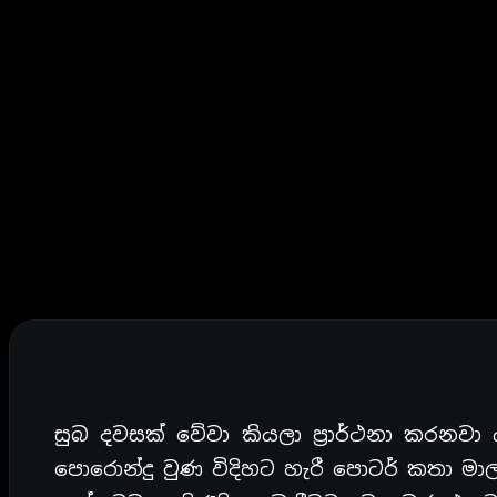
සුබ දවසක් වේවා කියලා ප්‍රාර්ථනා කරන
පොරොන්දු වුණ විදිහට හැරී පොටර් කතා මාල