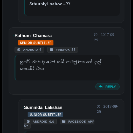
Sthuthiyi sahoo…??
2017-09-
Pathum Chamara
29
SENIOR SUBTITLER
ANDROID 6
FIREFOX 55
සුපිරි මචං.දිගටම සබ් කරමු.මගෙත් පූල්
සපෝට් එක
REPLY
2017-09-
Suminda Lakshan
29
JUNIOR SUBTITLER
ANDROID 4.4
FACEBOOK APP
57