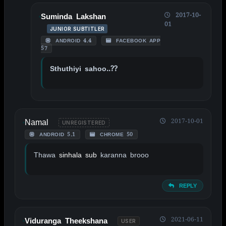
2017-10-
Suminda Lakshan
01
JUNIOR SUBTITLER
ANDROID 4.4
FACEBOOK APP
57
Sthuthiyi sahoo..??
Namal
2017-10-01
UNREGISTERED
ANDROID 5.1
CHROME 50
Thawa
sinhala sub
karanna brooo
REPLY
2021-06-11
Viduranga Theekshana
USER