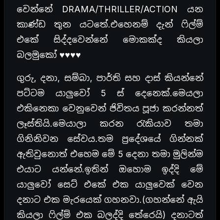
වෙන්නේ DRAMA/THRILLER/ACTION යන
කාණ්ඩ තුන යටතේ.එහෙනම් දැන් ෆිල්ම්
එකේ සිද්දවෙන්නේ මොකක්ද කියලා
බලමුකෝ ♥♥♥♥
ගුරු, දනා, සම්බා, පාර්ති සහ දාස් කියන්නේ
පට්ටම යාලුවෝ 5 ස් දෙනෙක්.මෙයලා
එකිනෙකා වෙනුවෙන් ජිවිතය පූජා කරන්නත්
ලෑස්තියි.මෙයාලා කරන රැකියාව තමා
ගිනිනිවන සේවය.තම ප්‍රදේශයේ ගින්නක්
ඇතිවුනොත් එහෙම මේ 5 දෙනා තමා මුලින්ම
එයාට යන්නේ.ඉතින් ඔහොම ඉද්දි මේ
යාලුවෝ සෙට් එකේ එක යාලුවෙක් වෙන
දනාට එක මැරයෙක් ගහනවා.(ගහන්නේ ඇයි
කියලා ෆිල්ම් එක බලද්දි තේරෙයි) දනාටත්