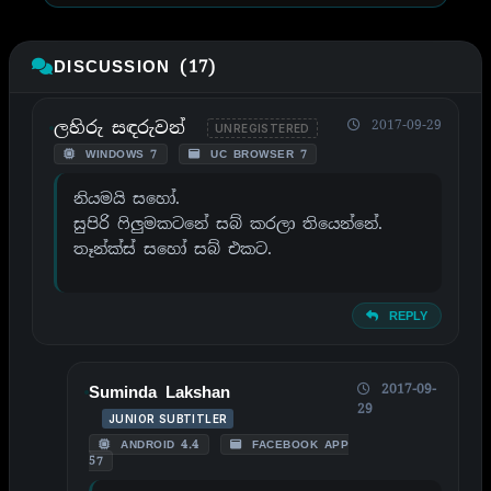
DISCUSSION (17)
ලහිරු සඳරුවන්
2017-09-29
UNREGISTERED
WINDOWS 7
UC BROWSER 7
නියමයි සහෝ.
සුපිරි ෆිලුමකටනේ සබ් කරලා තියෙන්නේ.
තෑන්ක්ස් සහෝ සබ් එකට.
REPLY
2017-09-
Suminda Lakshan
29
JUNIOR SUBTITLER
ANDROID 4.4
FACEBOOK APP
57