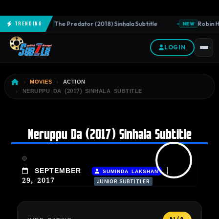
The Predator (2018) Sinhala Subtitle
Robin Ho
Trending
NEW
NEW
LOGIN
MOVIES
ACTION
NERUPPU DA (2017) SINHALA SUBTITLE
Neruppu Da (2017) Sinhala Subtitle
|
SEPTEMBER
SUMINDA LAKSHAN
29, 2017
JUNIOR SUBTITLER