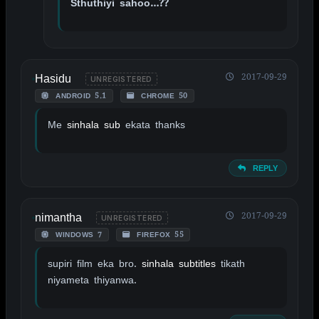
Sthuthiyi sahoo…??
Hasidu
2017-09-29
UNREGISTERED
ANDROID 5.1
CHROME 50
Me
sinhala sub
ekata thanks
REPLY
nimantha
2017-09-29
UNREGISTERED
WINDOWS 7
FIREFOX 55
supiri film eka bro.
sinhala subtitles
tikath
niyameta thiyanwa.