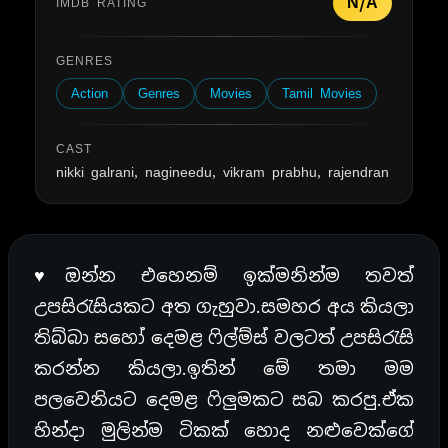
N/A
IMDB RATING
GENRES
Action
Genres
Movies
Tamil Movies
CAST
nikki galrani, nagineedu, vikram prabhu, rajendran
♥ඔන්න එහෙනම් ඉක්මනින්ම තවත්
උපසිරැසියකට අත ගැහුවා.සමහර අය කියලා
තිබ්බා සහෝ දෙමළ ෆිල්ම්ස් වලටත් උපසිරැසි
කරන්න කියලා.ඉතින් මේ තමා මම
පලවෙනියට දෙමළ ෆිලුමකට සබ කරපු.ඒක
හින්දා මුලින්ම ටිකක් හොද නළුවෙක්ගේ