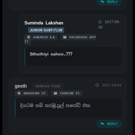
REPLY
2017-09-
Suminda Lakshan
30
JUNIOR SUBTITLER
ANDROID 4.4
FACEBOOK APP
57
Sthuthiyi sahoo..???
geeth
2017-10-01
UNREGISTERED
WINDOWS 10
CHROME 61
දිගටම සබ් කරමු.පූල් සපෝට් එක
REPLY