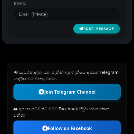
EMAIL
POST MESSAGE
📢 යාවත්කාලීන වන සැනින් දැනගැනීමට අපගේ Telegram
නාලිකාවට එකතු වන්න:
Join Telegram Channel
👥 අප හා සම්බන්ධ වීමට Facebook පිටුව සමග එකතු
වන්න:
Follow on Facebook