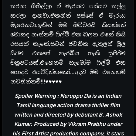
තරහා ගිහිල්ලා ඒ මැරයව පස්සට තල්ලු
කරලා දානවා.එතනින් පස්සේ ඒ මැරයා
මැරෙනවා.ඉතින් මම ඔච්චරයි කියන්නේ
මොකද නැත්නම් ෆිල්ම් එක බලන එකේ කිසි
රසයක් නෑනේ.සටන් ජවනික ඇතුලත් මුල
සිටම එකසේ නැරබිය හැකි සුපිරිම
චිත්‍රපටයක්.එහෙනම් හැමෝම ෆිල්ම් එක
හොදට රසවිදින්නකෝ…අදට මම එහෙනම්
නවතින්නම්!!!♥♥♥♥♥
Spoiler Warning : Neruppu Da is an Indian
Tamil language action drama thriller film
written and directed by debutant B. Ashok
Kumar. Produced by Vikram Prabhu under
his First Artist production company, it stars