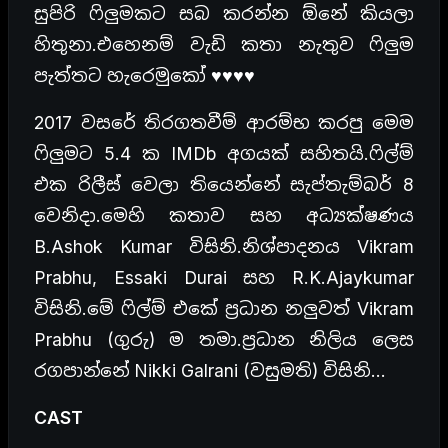
සුපිරි ෆිලුමකට සබ කරන්න ඕනේ කියලා
හිතුනා.එහෙනම් වැඩි කතා නැතුව ෆිලුම
පැත්තට හැරෙමුකෝ ♥♥♥♥
2017 වසරේ තිරගතවීම් ආරම්භ කරපු මෙම
ෆිලුමට 5.4 ක IMDb අගයක් සහිතයි.ෆිල්ම්
එක රිලීස් වෙලා තියෙන්නේ සැප්තැම්බර් 8
වෙනිදා.මෙහි කතාව සහ අධ්‍යක්ෂණය
B.Ashok Kumar විසිනි.නිශ්පාදනය Vikram
Prabhu, Essaki Durai සහ R.K.Ajaykumar
විසිනි.මේ ෆිල්ම් එකේ ප්‍රධාන නලුවත් Vikram
Prabhu (ගුරු) ම තමා.ප්‍රධාන නිලිය ලෙස
රගපාන්නේ Nikki Galrani (වසුමති) විසිනි…
CAST