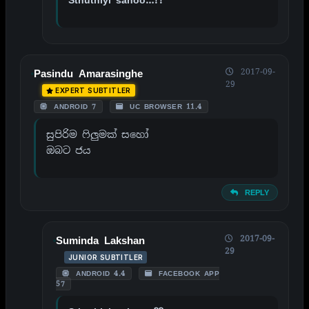
2017-09-
Pasindu Amarasinghe
29
EXPERT SUBTITLER
ANDROID 7
UC BROWSER 11.4
සුපිරිම ෆිලුමක් සහෝ
ඔබට ජය
REPLY
2017-09-
Suminda Lakshan
29
JUNIOR SUBTITLER
ANDROID 4.4
FACEBOOK APP
57