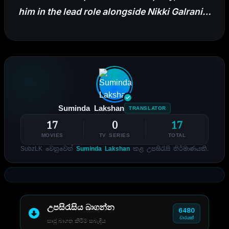
him in the lead role alongside Nikki Galrani…
Suminda Lakshan
TRANSLATOR
17
0
17
MOVIES
TV SERIES
TOTAL
SubzLK වෙනුවෙන්
Suminda Lakshan
කළ උපසිරැසි නිර්මාණයකි.
උපසිරැසිය බාගන්න
6480
වාරයක්
සෘජු බාගත කිරීම් සබැඳිය