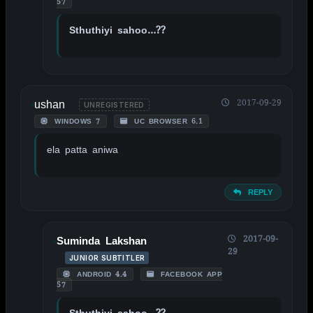
57
Sthuthiyi sahoo…??
ushan
2017-09-29
UNREGISTERED
WINDOWS 7
UC BROWSER 6.1
ela patta aniwa
REPLY
2017-09-
Suminda Lakshan
29
JUNIOR SUBTITLER
ANDROID 4.4
FACEBOOK APP
57
Sthuthiyi sahoo…??