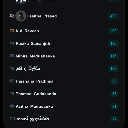
#2
Hasitha Prasad
499
#3
K.A Raveen
200
#4
Rasika Samanjith
180
#5
Mihira Madushanka
113
#6
ඉෂි ද සිල්වා
106
#7
Harshana Prathimal
93
#8
Thamod Godakanda
89
#9
Asitha Madusanka
84
#10
සහන් සුලක්ඛණ
77