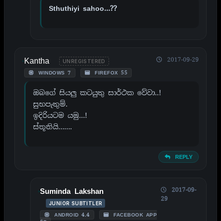
Sthuthiyi sahoo…??
Kantha
2017-09-29
UNREGISTERED
WINDOWS 7
FIREFOX 55
ඔබගේ සියලු කටයුතු සාර්ථක වේවා..!
සුභපැතුම්.
ඉදිරියටම යමු…!
ස්තූතියි…….
REPLY
2017-09-
Suminda Lakshan
29
JUNIOR SUBTITLER
ANDROID 4.4
FACEBOOK APP