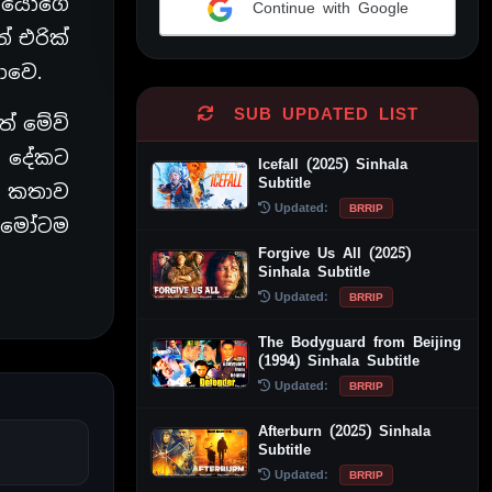
ෝමියෝගෙ
Continue with Google
් එරික්
Alternative:
ආවෙ.
SUB UPDATED LIST
ත් මේව්
ත දේකට
Icefall (2025) Sinhala
Subtitle
ැ. කතාව
Updated:
BRRIP
හැමෝටම
Forgive Us All (2025)
Sinhala Subtitle
Updated:
BRRIP
The Bodyguard from Beijing
(1994) Sinhala Subtitle
Updated:
BRRIP
Afterburn (2025) Sinhala
Subtitle
Updated:
BRRIP