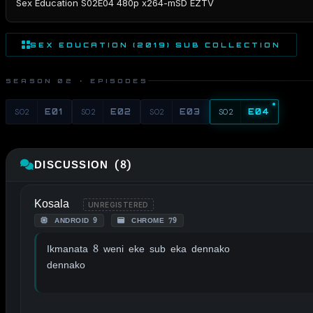
Sex Education S02E04 480p x264-mSD EZTV
SEX EDUCATION (2019) SUB COLLECTION
SEASON 02 · EPISODES
S02
E01
S02
E02
S02
E03
S02
E04
DISCUSSION (8)
Kosala
UNREGISTERED
ANDROID 9
CHROME 79
Ikmanata 8 weni eke sub eka dennako
dennako