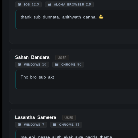
IOS 12.3
ALOHA BROWSER 2.9
thank sub dunnata. anithwath danna.
Sahan Bandara
USER
WINDOWS 10
CHROME 80
Thx bro sub akt
Lasantha Sameera
USER
WINDOWS 7
CHROME 81
me epi, passe aluth ekak awe nadda thama