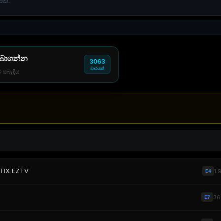
කි.
 බාගන්න
3063
වාරයක්
් සබැඳිය
ETIX EZTV
1.
E4
3
E7