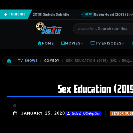
The Predator (2018) Sinhala Subtitle
Robin Hood (2018) Sinhala 
Trending
NEW
HOME
MOVIES
TV EPISODES
TV SHOWS
COMEDY
SEX EDUCATION (2019) [S02 : E04]…
Sex Education (2019)
|
JANUARY 25, 2020
හිරාන් වර්ණසූරිය
SENIOR SUB