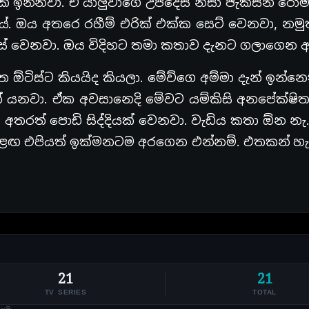
් ඉන්නවා. ඒ යාලුවාගෙ උපදෙස් නිසා ජැක්සන් ර
. ඔය අතරෙ රහීම් එරික් එක්ක සෙට් වෙනවා, නමුත
නස් වෙනවා. ඔය විදිහට තමා කතාව දැනට ගලාගෙන 
ඕටිස්ට කියයිද කියලා. මේව්ගෙ අම්මා දැන් ඉන්නෙ
 යනවා. ඒක අවසානෙදි මේවට යම්කිසි අනපේක්ෂි
අතරත් පොඩි සිද්දියක් වෙනවා. වැඩිය කතා ඕන න
ඊළඟ එපියත් ඉක්මනටම අරගෙන එන්නම්. එතකන් 
21
21
TV SERIES
TOTAL