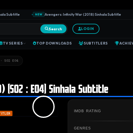
Subtitle
Avengers: Infinity War (2018) Sinhala Subtitle
NEW
N
Search
LOGIN
TV SERIES
TOP DOWNLOADS
SUBTITLERS
ACHIE
 · S02 E04
 [S02 : E04] Sinhala Subtitle
IMDB RATING
TITLER
GENRES