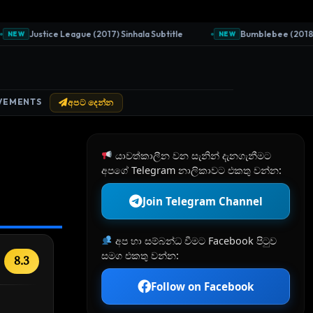
Justice League (2017) Sinhala Subtitle
Bumblebee (2018) Sin
EW
NEW
VEMENTS
අපට දෙන්න
යාවත්කාලීන වන සැනින් දැනගැනීමට
අපගේ Telegram නාලිකාවට එකතු වන්න:
Join Telegram Channel
අප හා සම්බන්ධ වීමට Facebook පිටුව
සමග එකතු වන්න:
8.3
Follow on Facebook