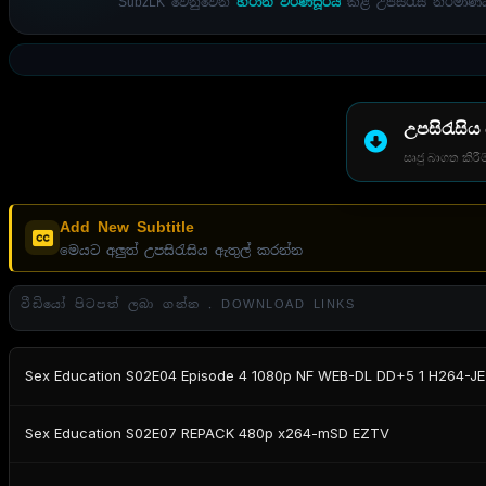
SubzLK වෙනුවෙන්
හිරාන් වර්ණසූරිය
කළ උපසිරැසි නිර්මාණය
උපසිරැසිය
සෘජු බාගත කිරීම
Add New Subtitle
මෙයට අලුත් උපසිරැසිය ඇතුල් කරන්න
වීඩියෝ පිටපත් ලබා ගන්න . DOWNLOAD LINKS
Sex Education S02E04 Episode 4 1080p NF WEB-DL DD+5 1 H264-J
Sex Education S02E07 REPACK 480p x264-mSD EZTV