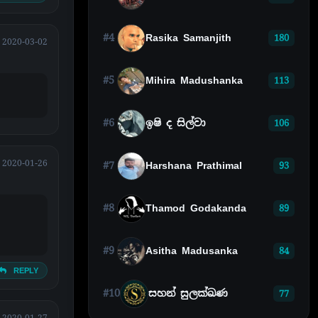
#4
Rasika Samanjith
180
2020-03-02
#5
Mihira Madushanka
113
#6
ඉෂි ද සිල්වා
106
2020-01-26
#7
Harshana Prathimal
93
#8
Thamod Godakanda
89
#9
Asitha Madusanka
84
REPLY
#10
සහන් සුලක්ඛණ
77
2020-01-27