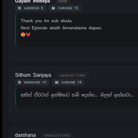
Gayath Indeepa
USER
ANDROID 9
CHROME 78
Thank you bn sub ekata.
Next Episode ekath ikmanatama dapan.
Sithum Sanjaya
UNREGISTERED
WINDOWS 10
CHROME 79
අනිත් ඒවටත් ඉක්මනට සබ් දෙන්න… බලන් ඉන්නවා…
darshana
UNREGISTERED