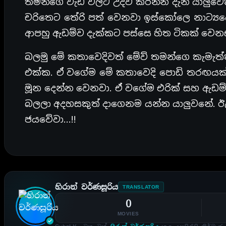
තමන්ගෙ වැඩ වලට උදව් කරන්න දැන් යාලුවෙක
චරිතෙට තේරි පත් වෙනවා ඉස්කෝලෙ නාට්‍යයේ
ආපහු ඇඩම්ව දැක්කට පස්සෙ හිත ටිකක් වෙ
බලමු මේ කතාවෙදිවත් මේව් තමන්ගෙ කැමැත්ත 
එක්ක. ඒ වගේම මේ කතාවෙදි පොඩි තරඟයක්
මූන දෙන්න වෙනවා. ඒ වගේම එරික් සහ ඇඩම් 
බලලා අදහසකුත් දාගෙනම යන්න යාලුවනේ. 
ජයවේවා…!!
හිරාන් වර්ණසූරිය
TRANSLATOR
0
MOVIES