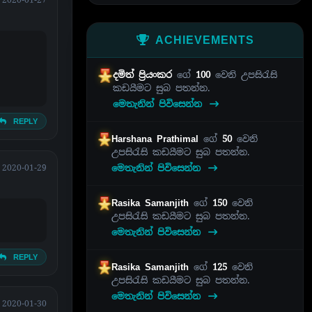
ACHIEVEMENTS
දමිත් ප්‍රියංකර
ගේ
100
වෙනි උපසිරැසි
කඩයීමට සුබ පතන්න.
මෙතැනින් පිවිසෙන්න
REPLY
Harshana Prathimal
ගේ
50
වෙනි
උපසිරැසි කඩයීමට සුබ පතන්න.
මෙතැනින් පිවිසෙන්න
2020-01-29
Rasika Samanjith
ගේ
150
වෙනි
උපසිරැසි කඩයීමට සුබ පතන්න.
මෙතැනින් පිවිසෙන්න
REPLY
Rasika Samanjith
ගේ
125
වෙනි
උපසිරැසි කඩයීමට සුබ පතන්න.
මෙතැනින් පිවිසෙන්න
2020-01-30