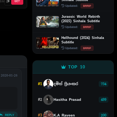
48M
GET
Updated:
BRRIP
Jurassic World Rebirth
(2025) Sinhala Subtitle
Updated:
BRRIP
Hellhound (2024) Sinhala
Subtitle
Updated:
BRRIP
TOP 10
2020-01-26
#1
දමිත් ප්‍රියංකර
734
#2
Hasitha Prasad
499
#3
K.A Raveen
REPLY
200