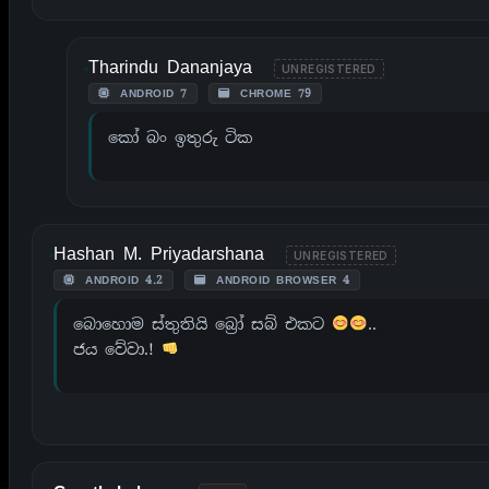
Tharindu Dananjaya
UNREGISTERED
ANDROID 7
CHROME 79
කෝ බං ඉතුරු ටික
Hashan M. Priyadarshana
UNREGISTERED
ANDROID 4.2
ANDROID BROWSER 4
බොහොම ස්තුතියි බ්‍රෝ සබ් එකට
..
ජය වේවා.!