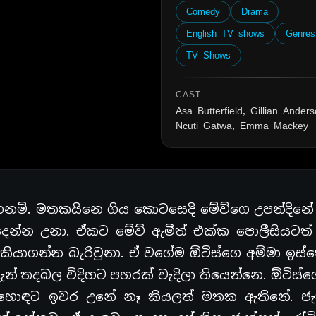
Comedy
Drama
English TV shows
Genres
TV Shows
CAST
Asa Butterfield, Gillian Anders
Ncuti Gatwa, Emma Mackey
්. මතකයිනෙ ගිය කොටසෙදි මේව්ගෙ උපන්දිනේ ත
ෙන්න උනා. ඒකට මේව් ඇමීත් එක්ක පොලීසියටත්
 කියාගන්න බැරිවුනා. ඒ වගේම ඕටිස්ගෙ අම්මා ඉස
දැන් තදබල විදිහට පහරක් වැදිලා තියෙන්නෙ. ඕටිස්ග
 හොඳට ඉවර උනේ නෑ කියලත් මතක ඇතිනේ. ජැ