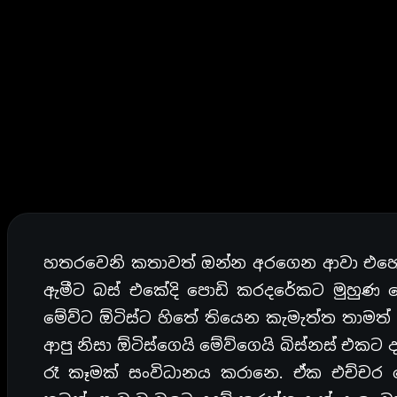
හතරවෙනි කතාවත් ඔන්න අරගෙන ආවා එහෙනම
ඇමීට බස් එකේදි පොඩි කරදරේකට මුහුණ ද
මේව්ට ඕටිස්ට හිතේ තියෙන කැමැත්ත තාමත්
ආපු නිසා ඕටිස්ගෙයි මේව්ගෙයි බිස්නස් එකට 
රෑ කෑමක් සංවිධානය කරානෙ. ඒක එච්චර