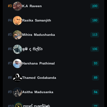
#3
K.A Raveen
200
#4
Rasika Samanjith
180
#5
Mihira Madushanka
113
#6
ඉෂි ද සිල්වා
106
#7
Harshana Prathimal
93
#8
Thamod Godakanda
89
#9
Asitha Madusanka
84
#10
සහන් සුලක්ඛණ
77