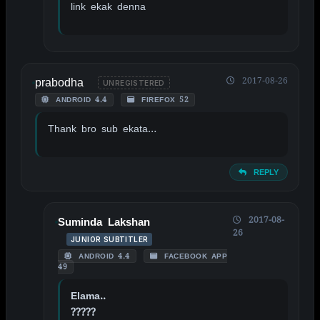
link ekak denna
prabodha
2017-08-26
UNREGISTERED
ANDROID 4.4
FIREFOX 52
Thank bro sub ekata…
REPLY
2017-08-
Suminda Lakshan
26
JUNIOR SUBTITLER
ANDROID 4.4
FACEBOOK APP
49
Elama..
?????