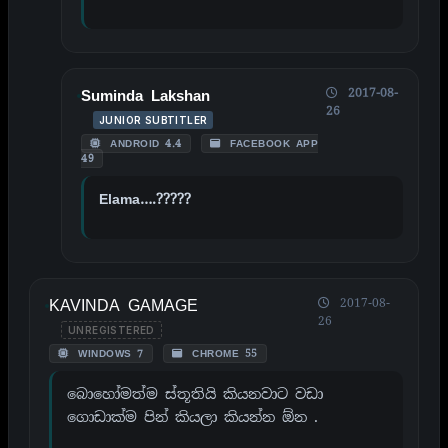
2017-08-
Suminda Lakshan
26
JUNIOR SUBTITLER
ANDROID 4.4
FACEBOOK APP
49
Elama….?????
KAVINDA GAMAGE
2017-08-
26
UNREGISTERED
WINDOWS 7
CHROME 55
බොහෝමත්ම ස්තූතියි කියනවාට වඩා
ගොඩාක්ම පින් කියලා කියන්න ඕන .