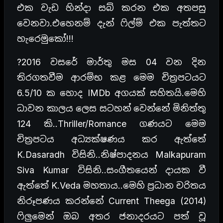
එක වැඩ හින්දා සබ් කරන එක අතපසු
වෙනවා.එහෙනම් දැන් ෆිල්ම් එක පැත්තට
හැරෙමුකෝ!!!
?2016 වසරේ මාර්තු මස 04 වන දින
තිරගතවීම ආරම්භ කළ මෙම චිත්‍රපටයට
6.5/10 ක හොද IMDb අගයක් සහිතයි.මෙහි
ධාවන කාලය ලෙස සටහන් වෙන්නේ මිනිත්තු
124 කි..Thriller/Romance ගණයට මෙම
චිත්‍රපටය අධ්‍යක්ෂණය කර ඇත්තේ
K.Dasaradh විසිනි..නිෂ්පාදනය Malkapuram
Siva Kumar විසිනි..සංගීතයෙන් දායක වී
ඇත්තේ K.Veda මහතාය..මෙහි ප්‍රධාන චරිතය
නිරූපණය කරන්නේ Current Theega (2014)
ෆිලුමෙන් ඔබ අතර ජනාදරයට පත් වූ