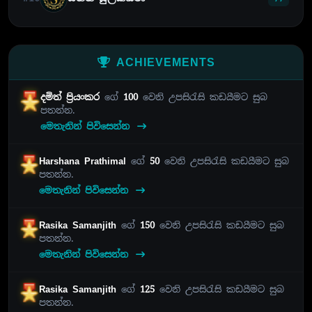
ACHIEVEMENTS
දමිත් ප්‍රියංකර
ගේ
100
වෙනි උපසිරැසි කඩයීමට සුබ
පතන්න.
මෙතැනින් පිවිසෙන්න
Harshana Prathimal
ගේ
50
වෙනි උපසිරැසි කඩයීමට සුබ
පතන්න.
මෙතැනින් පිවිසෙන්න
Rasika Samanjith
ගේ
150
වෙනි උපසිරැසි කඩයීමට සුබ
පතන්න.
මෙතැනින් පිවිසෙන්න
Rasika Samanjith
ගේ
125
වෙනි උපසිරැසි කඩයීමට සුබ
පතන්න.