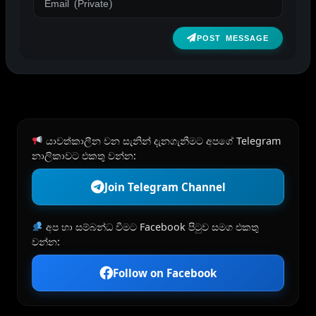
POST MESSAGE
යාවත්කාලීන වන සැනින් දැනගැනීමට අපගේ Telegram
නාලිකාවට එකතු වන්න:
Join Telegram Channel
අප හා සම්බන්ධ වීමට Facebook පිටුව සමග එකතු
වන්න:
Follow on Facebook