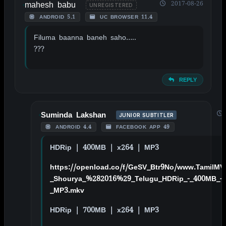
mahesh babu
2017-08-26
UNREGISTERED
ANDROID 5.1
UC BROWSER 11.4
Filuma baanna baneh saho…..
???
REPLY
Suminda Lakshan
JUNIOR SUBTITLER
ANDROID 4.4
FACEBOOK APP 49
HDRip | 400MB | x264 | MP3
https://openload.co/f/GeSV_Btr9No/www.TamilMV
_Shourya_%282016%29_Telugu_HDRip_-_400MB_-_
_MP3.mkv
HDRip | 700MB | x264 | MP3