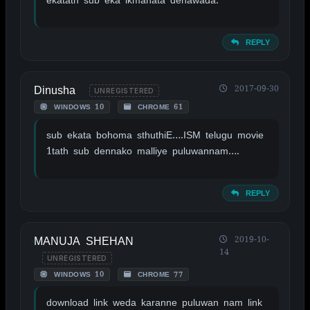
REPLY
Dinusha
2017-09-30
UNREGISTERED
WINDOWS 10
CHROME 61
sub ekata bohoma sthuthiE….ISM telugu movie
1tath sub dennako malliye puluwannam….
REPLY
MANUJA SHEHAN
2019-10-
14
UNREGISTERED
WINDOWS 10
CHROME 77
download link weda karanne puluwan nam link