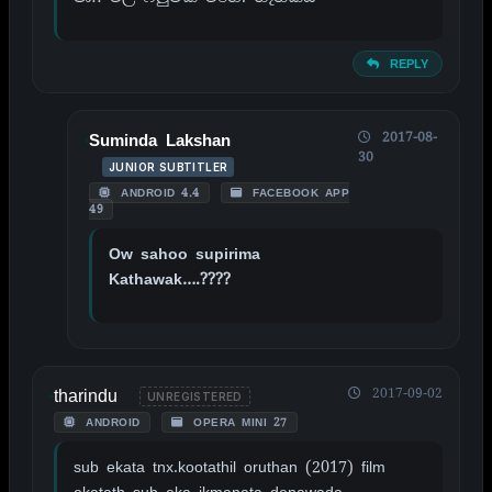
REPLY
2017-08-
Suminda Lakshan
30
JUNIOR SUBTITLER
ANDROID 4.4
FACEBOOK APP
49
Ow sahoo supirima
Kathawak….????
tharindu
2017-09-02
UNREGISTERED
ANDROID
OPERA MINI 27
sub ekata tnx.kootathil oruthan (2017) film
ekatath sub eka ikmanata denawada.