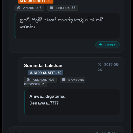
SENIOR SUBTITLER
ANDROID 6
FIREFOX 55
සුපිරි ෆිල්ම් එකක් සහෝදරයා,දිගටම සබ්
කරන්න
REPLY
2017-08-
Suminda Lakshan
26
JUNIOR SUBTITLER
ANDROID 4.4
SAMSUNG
BROWSER 2
Aniwa…digatama..
Denawaa..????