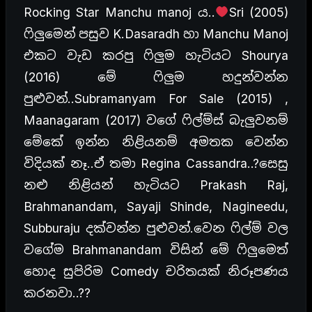
Rocking Star Manchu manoj ය..
Sri (2005)
ෆිලුමෙන් පසුව K.Dasaradh හා Manchu Manoj
එකට වැඩ කරපු ෆිලුම හැටියට Shourya
(2016) මේ ෆිලුම හදුන්වන්න
පුළුවන්..Subramanyam For Sale (2015) ,
Maanagaram (2017) වගේ ෆිල්ම්ස් බැලුවනම්
මේකේ ඉන්න නිළියනම් අමතක වෙන්න
විදියක් නෑ..ඒ තමා Regina Cassandra..?සෙසු
නළු නිළියන් හැටියට Prakash Raj,
Brahmanandam, Sayaji Shinde, Nagineedu,
Subburaju දක්වන්න පුළුවන්.වෙන ෆිල්ම් වල
වගේම Brahmanandam විසින් මේ ෆිලුමෙත්
හොද සුපිරිම Comedy චරිතයක් නිරූපණය
කරනවා..??