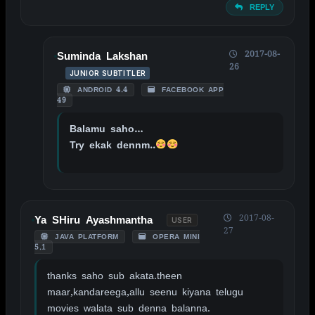
REPLY
2017-08-
Suminda Lakshan
26
JUNIOR SUBTITLER
ANDROID 4.4
FACEBOOK APP
49
Balamu saho…
Try ekak dennm..
2017-08-
Ya SHiru Ayashmantha
USER
27
JAVA PLATFORM
OPERA MINI
5.1
thanks saho sub akata.theen
maar,kandareega,allu seenu kiyana telugu
movies walata sub denna balanna.