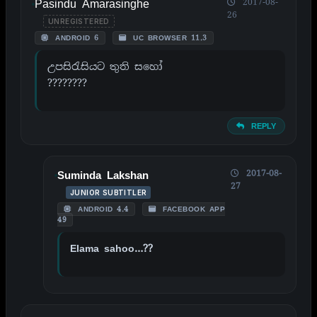
Pasindu Amarasinghe
2017-08-
26
UNREGISTERED
ANDROID 6
UC BROWSER 11.3
උපසිරැසියට තුති සහෝ
????????
REPLY
2017-08-
Suminda Lakshan
27
JUNIOR SUBTITLER
ANDROID 4.4
FACEBOOK APP
49
Elama sahoo…??