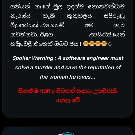
ගතියක් නෑනේ..මුල ඉදන්ම නොනවත්වාම
නැරඹිය හැකි කුතුහලය සපිරුණු
චිත්‍රපටයක්..එහෙනම් මම අදට
නවතිනවා..ඊළග උපසිරැසියෙන්
හමුවෙමු.එතෙක් ඔබට ජය!!!
☺
Spoiler Warning : A software engineer must
solve a murder and save the reputation of
the woman he loves…
සියළුම HDRip පිටපත් සදහා උපසිරැසි
අදාල වේ