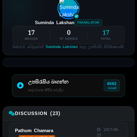
Suminda Lakshan
TRANSLATOR
17
0
17
MOVIES
TV SERIES
TOTAL
SubzLK වෙනුවෙන්
Suminda Lakshan
කළ උපසිරැසි නිර්මාණයකි.
උපසිරැසිය බාගන්න
6592
වාරයක්
සෘජු බාගත කිරීම් සබැඳිය
DISCUSSION (23)
2017-08-
Pathum Chamara
25