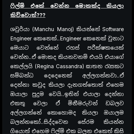
ෆිල්ම් එකේ වෙන්න මොකක්ද කියලා
කිව්වොත්???
ශවුර්යා (Manchu Manoj) කියන්නේ Software
Engineer කෙනෙක්..Engineer කෙනෙක් වුනාට
මෙයාට වෙන්නේ රහස් පරීක්ෂකයෙක්
වෙන්න..ඒ මොකද කියනවනම් එයයි එයාගේ
කෙල්ලයි (Regina Cassandra) ඝාතන රැසකට
සම්බන්ධ දෙදෙනෙක් අල්ලගන්නවා..ඒ
දෙන්නා කවුද කියලා දැනගත්තොත් එහෙම
ඔයාලා පුදුම වෙයි..ඉතින් එයාලා දෙන්නා
එකතු වෙලා ඒ මිනීමරුවන් ඩබලව
අල්ලගන්නේ කොහොමද කියලා ඔයාලම
බලන්නකෝ..සිද්දවෙන සේරම කියන්න
ගියොත් එහෙම ෆිල්ම් එක බලන එකෙත් කිසි