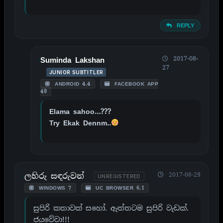
REPLY
2017-08-
Suminda Lakshan
27
JUNIOR SUBTITLER
ANDROID 4.4
FACEBOOK APP
49
Elama sahoo…???
Try Ekak Dennm..
ලහිරු සඳරුවන්
2017-08-29
UNREGISTERED
WINDOWS 7
UC BROWSER 6.1
සුපිරි කතාවක් සහෝ. ඇත්තටම සුපිරි වැඩක්.
ජයවේවා!!!