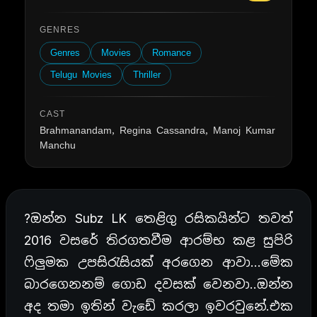
GENRES
Genres
Movies
Romance
Telugu Movies
Thriller
CAST
Brahmanandam, Regina Cassandra, Manoj Kumar
Manchu
?ඔන්න Subz LK තෙළිගු රසිකයින්ට තවත්
2016 වසරේ තිරගතවීම ආරම්භ කළ සුපිරි
ෆිලුමක උපසිරැසියක් අරගෙන ආවා…මේක
බාරගෙනනම් ගොඩ දවසක් වෙනවා..ඔන්න
අද තමා ඉතින් වැඩේ කරලා ඉවරවුනේ.එක