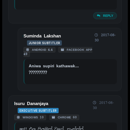
REPLY
2017-08-
Suminda Lakshan
30
JUNIOR SUBTITLER
ANDROID 4.4
FACEBOOK APP
49
Aniwa supiri kathawak…
?????????
2017-08-
Isuru Dananjaya
30
EXECUTIVE SUBTITLER
WINDOWS 10
CHROME 60
ෂා!! එල ෆිලුමක් වගේ. තෑන්ක්ස්