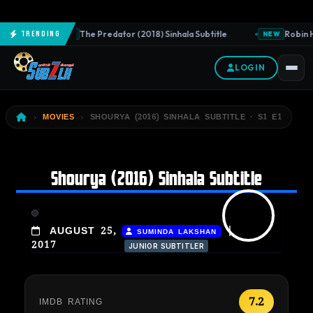
The Predator (2018) Sinhala Subtitle
Robin Ho
Trending
NEW
NEW
LOGIN
MOVIES
SHOURYA (2016) SINHALA SUBTITLE · S1 E1
Shourya (2016) Sinhala Subtitle
|
AUGUST 25,
SUMINDA LAKSHAN
2017
JUNIOR SUBTITLER
7.2
IMDB RATING