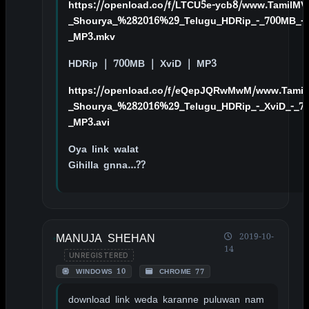
https://openload.co/f/LTCU5e-ycb8/www.TamilMV
_Shourya_%282016%29_Telugu_HDRip_-_700MB_-_
_MP3.mkv
HDRip | 700MB | XviD | MP3
https://openload.co/f/eQepJQRwMwM/www.Tamil
_Shourya_%282016%29_Telugu_HDRip_-_XviD_-_7
_MP3.avi
Oya link walat
Gihilla gnna…??
MANUJA SHEHAN
2019-10-
14
UNREGISTERED
WINDOWS 10
CHROME 77
download link weda karanne puluwan nam