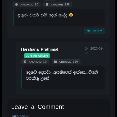
ANDROID 10
CHROME 138
ඉතුරු ටිකට සබ් දෙන් නැද්ද
REPLY
2025-08-
Harshana Prathimal
06
JUNIOR ADMIN
ANDROID 10
CHROME 120
දෙනව දෙනවා…අසනීපෙන් ඉන්නෙ…ඒකයි
පරක්කු උනේ
Leave a Comment
MESSAGE
ALTERNATIVE: