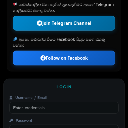
යාවත්කාලීන වන සැනින් දැනගැනීමට අපගේ Telegram
නාලිකාවට එකතු වන්න:
Join Telegram Channel
අප හා සම්බන්ධ වීමට Facebook පිටුව සමග එකතු
වන්න:
Follow on Facebook
LOGIN
Username / Email
Password