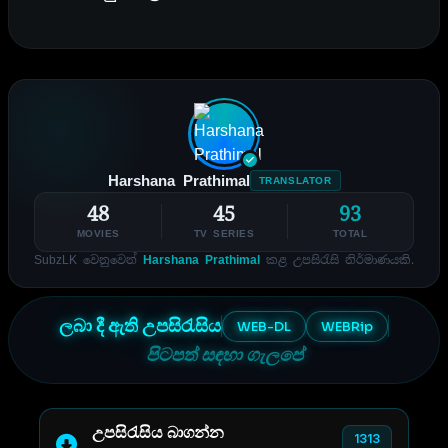
Harshana Prathimal
TRANSLATOR
48
45
93
MOVIES
TV SERIES
TOTAL
SubzLK වෙනුවෙන්
Harshana Prathimal
කළ උපසිරැසි නිර්මාණයකි.
ලබා දී ඇති උපසිරැසිය
WEB-DL
WEBRip
පිටපත් සඳහා ගැලපේ
උපසිරැසිය බාගන්න
1313