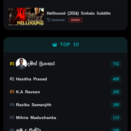
Hellhound (2024) Sinhala Subtitle
Updated:
BRRIP
TOP 10
#1
දමිත් ප්‍රියංකර
732
#2
Hasitha Prasad
499
#3
K.A Raveen
200
#4
Rasika Samanjith
180
#5
Mihira Madushanka
113
#6
ඉෂි ද සිල්වා
106