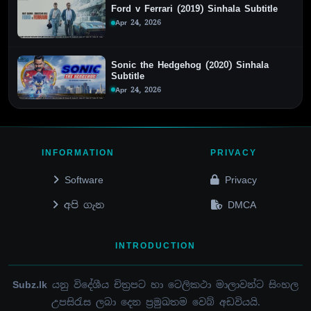
Ford v Ferrari (2019) Sinhala Subtitle
Apr 24, 2026
Sonic the Hedgehog (2020) Sinhala
Subtitle
Apr 24, 2026
INFORMATION
PRIVACY
Software
Privacy
අපි ගැන
DMCA
INTRODUCTION
Subz.lk
යනු විදේශීය චිත්‍රපට හා ටෙලිකථා මාලාවන්ට සිංහල
උපසිරැස ලබා දෙන ප්‍රමුඛතම වෙබ් අඩවියයි.