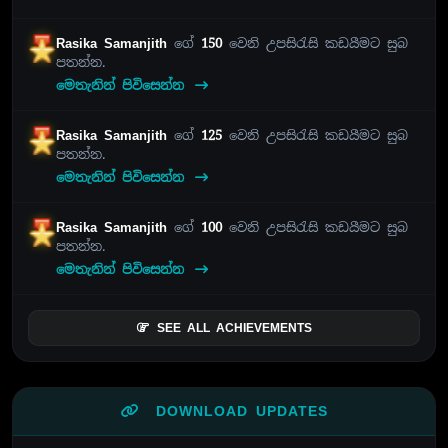
Rasika Samanjith
ගේ
150
වෙනි උපසිරැසි කඩයීමට සුබ
පතන්න.
මෙතැනින් පිවිසෙන්න
Rasika Samanjith
ගේ
125
වෙනි උපසිරැසි කඩයීමට සුබ
පතන්න.
මෙතැනින් පිවිසෙන්න
Rasika Samanjith
ගේ
100
වෙනි උපසිරැසි කඩයීමට සුබ
පතන්න.
මෙතැනින් පිවිසෙන්න
SEE ALL ACHIEVEMENTS
DOWNLOAD UPDATES