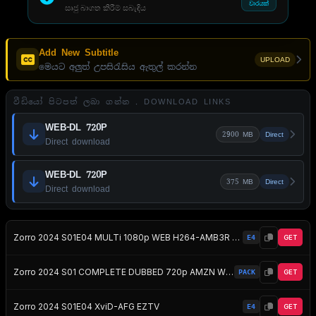
වාරයක්
සෘජු බාගත කිරීම් සබැඳිය
Add New Subtitle
UPLOAD
මෙයට අලුත් උපසිරැසිය ඇතුල් කරන්න
වීඩියෝ පිටපත් ලබා ගන්න . DOWNLOAD LINKS
WEB-DL 720P
2900 MB
Direct
Direct download
WEB-DL 720P
375 MB
Direct
Direct download
Zorro 2024 S01E04 MULTi 1080p WEB H264-AMB3R EZTV
E4
GET
Zorro 2024 S01 COMPLETE DUBBED 720p AMZN WEBRip x264 EZTV
PACK
GET
Zorro 2024 S01E04 XviD-AFG EZTV
E4
GET