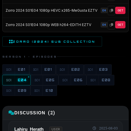
Zorro 2024 S01E04 1080p HEVC x265-MeGusta EZTV
E4
GET
Zorro 2024 S01E04 1080p WEB h264-EDITH EZTV
E4
GET
ZORRO (2024) SUB COLLECTION
SEASON 1 · EPISODES
S01
E01
S01
E01
S01
E02
S01
E03
S01
E04
S01
E05
S01
E06
S01
E08
S01
E09
S01
E10
DISCUSSION (2)
2025-08-03
Lahiru Herath
USER