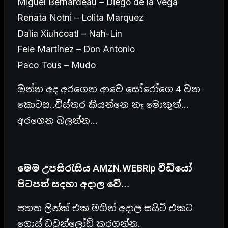
Miguel Bernardeau – Diego de la Vega
Renata Notni – Lolita Marquez
Dalia Xiuhcoatl – Nah-Lin
Fele Martínez – Don Antonio
Paco Tous – Mudo
ඔන්න අද අරගෙන ආවෙ සෝරෝගෙ 4 වන
කොටස..විස්තර කියන්නෙ නෑ මොකුත්…
අරගෙන බලන්න…
මෙම උපසිරැසිය AMZN.WEBRip වීඩියෝ
පිටපත් සදහා අදාල වේ…
පහත ලින්ක් එක මගින් අදාල සයිට් එකට
ගොස් ඩවුන්ලෝඩ් කරගන්න.