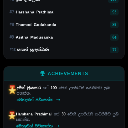
#7
Harshana Prathimal
93
#8
Thamod Godakanda
89
#9
Asitha Madusanka
84
#10
සහන් සුලක්ඛණ
77
ACHIEVEMENTS
දමිත් ප්‍රියංකර
ගේ
100
වෙනි උපසිරැසි කඩයීමට සුබ
පතන්න.
මෙතැනින් පිවිසෙන්න
Harshana Prathimal
ගේ
50
වෙනි උපසිරැසි කඩයීමට සුබ
පතන්න.
මෙතැනින් පිවිසෙන්න