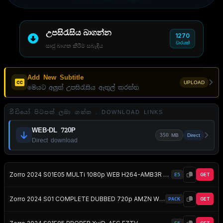
උපසිරැසිය බාගන්න
1270
වාරයක්
සෘජු බාගත කිරීම් සබැඳිය
Add New Subtitle
UPLOAD
මෙයට අලුත් උපසිරැසිය ඇතුල් කරන්න
වීඩියෝ පිටපත් ලබා ගන්න . DOWNLOAD LINKS
WEB-DL 720P
350 MB
Direct
Direct download
Zorro 2024 S01E05 MULTi 1080p WEB H264-AMB3R EZTV
E5
GET
Zorro 2024 S01 COMPLETE DUBBED 720p AMZN WEBRip x264 EZTV
PACK
GET