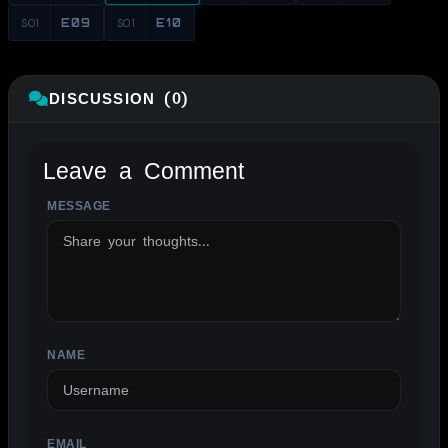
S01
E09
S01
E10
DISCUSSION (0)
Leave a Comment
MESSAGE
ALTERNATIVE:
NAME
EMAIL