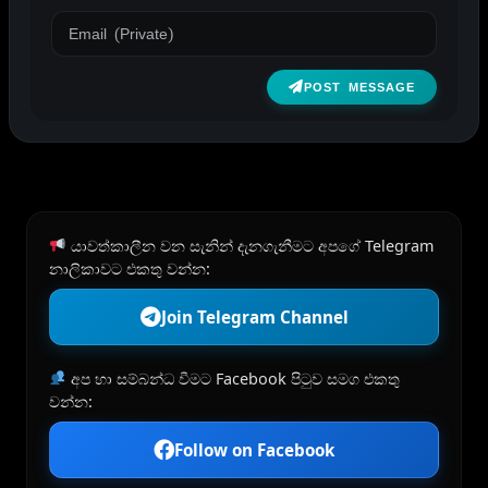
POST MESSAGE
යාවත්කාලීන වන සැනින් දැනගැනීමට අපගේ Telegram
නාලිකාවට එකතු වන්න:
Join Telegram Channel
අප හා සම්බන්ධ වීමට Facebook පිටුව සමග එකතු
වන්න:
Follow on Facebook