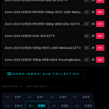
Zorro 2024 S01E05 PROPER XviD-AFG EZTV
E5
GET
Zorro 2024 S01E05 PROPER 1080p HEVC x265-MeGusta EZTV
E5
GET
Zorro 2024 S01E05 PROPER 1080p WEB h264-EDITH EZTV
E5
GET
Zorro 2024 S01E05 XviD-AFG EZTV
E5
GET
Zorro 2024 S01E05 1080p HEVC x265-MeGusta EZTV
E5
GET
Zorro 2024 S01E05 1080p WEB H264-PuzzlingRadicalRavenOfPromise EZTV
E5
GET
ZORRO (2024) SUB COLLECTION
SEASON 1 · EPISODES
S01
E01
S01
E01
S01
E02
S01
E03
S01
E04
S01
E05
S01
E06
S01
E08