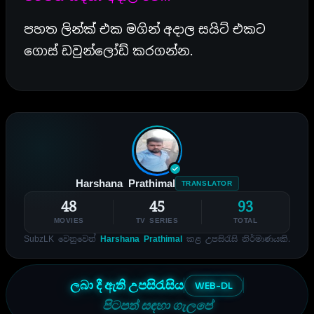
පහත ලින්ක් එක මගින් අදාල සයිට් එකට
ගොස් ඩවුන්ලෝඩ් කරගන්න.
Harshana Prathimal
TRANSLATOR
48
45
93
MOVIES
TV SERIES
TOTAL
SubzLK වෙනුවෙන්
Harshana Prathimal
කළ උපසිරැසි නිර්මාණයකි.
ලබා දී ඇති උපසිරැසිය
WEB-DL
පිටපත් සඳහා ගැලපේ