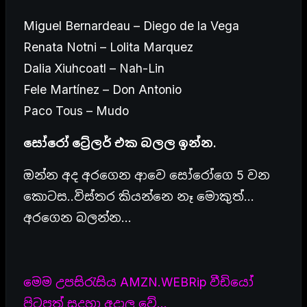
Miguel Bernardeau – Diego de la Vega
Renata Notni – Lolita Marquez
Dalia Xiuhcoatl – Nah-Lin
Fele Martínez – Don Antonio
Paco Tous – Mudo
සෝරෝ ට්‍රේලර් එක බලල ඉන්න.
ඔන්න අද අරගෙන ආවෙ සෝරෝගෙ 5 වන
කොටස..විස්තර කියන්නෙ නෑ මොකුත්…
අරගෙන බලන්න…
මෙම උපසිරැසිය AMZN.WEBRip වීඩියෝ
පිටපත් සදහා අදාල වේ…