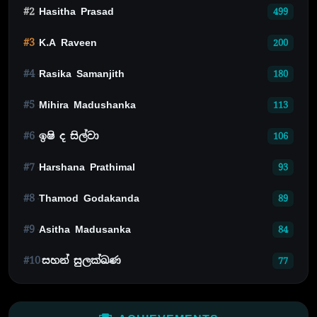
#2
Hasitha Prasad
499
#3
K.A Raveen
200
#4
Rasika Samanjith
180
#5
Mihira Madushanka
113
#6
ඉෂි ද සිල්වා
106
#7
Harshana Prathimal
93
#8
Thamod Godakanda
89
#9
Asitha Madusanka
84
#10
සහන් සුලක්ඛණ
77