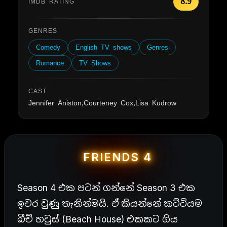
8.9
IMDB RATING
GENRES
Comedy
English TV shows
Genres
Romance
TV Shows
CAST
Jennifer Aniston,Courteney Cox,Lisa Kudrow
FRIENDS 4
Season 4 එක පටන් ගන්නේ Season 3 එක
ඉවර වුණු තැනින්මයි. ඒ කියන්නේ කට්ටියම
බීච් හවුස් (Beach House) එකකට ගිය