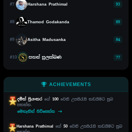
#7
Harshana Prathimal
93
#8
Thamod Godakanda
89
#9
Asitha Madusanka
84
#10
සහන් සුලක්ඛණ
77
ACHIEVEMENTS
දමිත් ප්‍රියංකර
ගේ
100
වෙනි උපසිරැසි කඩයීමට සුබ
පතන්න.
මෙතැනින් පිවිසෙන්න
Harshana Prathimal
ගේ
50
වෙනි උපසිරැසි කඩයීමට සුබ
පතන්න.