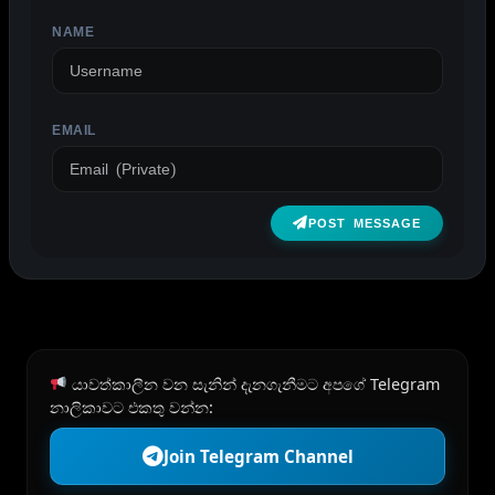
NAME
EMAIL
POST MESSAGE
යාවත්කාලීන වන සැනින් දැනගැනීමට අපගේ Telegram
නාලිකාවට එකතු වන්න:
Join Telegram Channel