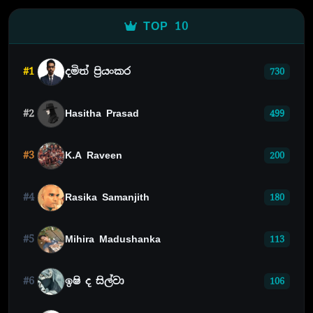
TOP 10
#1
දමිත් ප්‍රියංකර
730
#2
Hasitha Prasad
499
#3
K.A Raveen
200
#4
Rasika Samanjith
180
#5
Mihira Madushanka
113
#6
ඉෂි ද සිල්වා
106