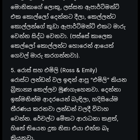
මොනිකාගේ ලොකු, ලස්සන ඇපාර්ට්මන්ට්
එක කොල්ලෝ දෙන්නට දීලා, කෙල්ලන්ට
කොල්ලන්ගේ කුඩා ඇපාර්ට්මන්ට් එකට මාරු
වෙන්න සිද්ධ වෙනවා. (පස්සේ කාලෙක
කෙල්ලෝ කොල්ලන්ට හොරෙන් ආයෙත්
ගෙවල් මාරු කරගන්නවා).
5. රොස් සහ එමිලි (Ross & Emily)
රොස්ට ලන්ඩන් වල ඉඳන් ආපු “එමිලි” කියන
බ්‍රිතාන්‍ය කෙල්ලව මුණගැහෙනවා. දෙන්නා
ඉක්මනින්ම ආදරයෙන් බැඳිලා, හදිසියේම
තීරණය කරනවා ලන්ඩන් වලදී විවාහ
වෙන්න. රේචල්ට මේකට ආරාධනා කළත්,
හිතේ තියෙන දුක නිසා එයා එන්න බෑ
කියනවා.