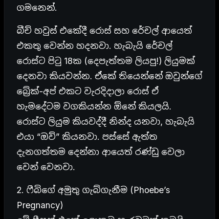
ගමනෙන්.
බීච් හවුස් එකේදී රොස් සහ රේචල් ආයෙත්
එකතු වෙන්න හදනවා. හැබැයි රේචල්
රොස්ට පිටු 18ක (දෙපැත්තම ලියපු!) ලියුමක්
දෙනවා කියවන්න. ඒකේ තියෙන්නේ ඔවුන්ගේ
බ්‍රේක්-අප් එකට වැරදිදාලා රොස් ඒ
හැමදේටම වගකියන්න ඕනේ කියලයි.
රොස්ට ලියුම කියවද්දී නින්ද යනවා, හැබැයි
එයා “ඔව්” කියනවා. පස්සේ ඇත්ත
දැනගත්තම දෙන්නා ආයෙත් රණ්ඩු වෙලා
වෙන් වෙනවා.
2. ෆීබිගේ අමුතු ගැබ්ගැනීම (Phoebe’s
Pregnancy)