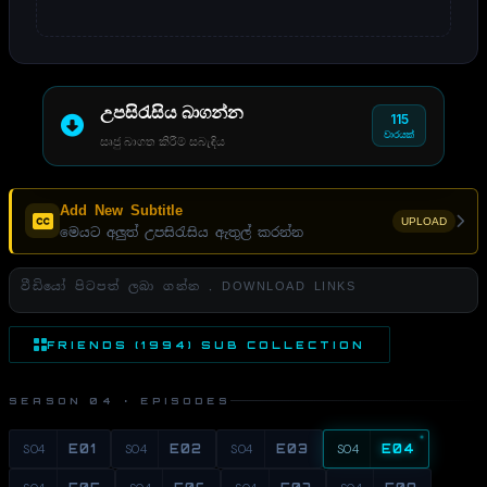
උපසිරැසිය බාගන්න
115
වාරයක්
සෘජු බාගත කිරීම් සබැඳිය
Add New Subtitle
UPLOAD
මෙයට අලුත් උපසිරැසිය ඇතුල් කරන්න
වීඩියෝ පිටපත් ලබා ගන්න . DOWNLOAD LINKS
FRIENDS (1994) SUB COLLECTION
SEASON 04 · EPISODES
S04
E01
S04
E02
S04
E03
S04
E04