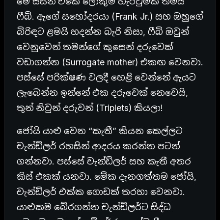
මේ සීසන් එකේ ලොකුම හැරවුමක් තමයි
ෆීබි. ඇගේ සහෝදරයා (Frank Jr.) සහ ඔහුගේ
බිරිඳට ළමයි හදන්න බැරි නිසා, ෆීබි ඔවුන්
වෙනුවෙන් තමන්ගේ කුසෙන් දරුවෙක්
වඩාගන්න (Surrogate mother) එකඟ වෙනවා.
පස්සේ පරික්ෂණ වලදී හෙළි වෙන්නේ ඇයට
ලැබෙන්න ඉන්නේ එක දරුවෙක් නෙවෙයි,
තුන් නිවුන් දරුවන් (Triplets) කියලා!
ජෝයි යාළු වෙන “කැතී” කියන කෙල්ලට
චැන්ඩ්ලර් රහසින් ආදරය කරන්න පටන්
ගන්නවා. පස්සේ චැන්ඩ්ලර් සහ කැතී අතර
කිස් එකක් යනවා. මේක දැනගත්තම ජෝයි,
චැන්ඩ්ලර් එක්ක ගොඩක් තරහා වෙනවා.
යාළුකම බේරගන්න චැන්ඩ්ලර්ට සිද්ධ