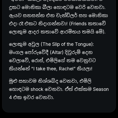
දුකට මොනිකා බීලා හොඳටම වෙරි වෙනවා.
ඇයව සනසන්න එන චැන්ඩ්ලර් සහ මොනිකා
එදා රෑ එකට නිදාගන්නවා! (Friends කතාවේ
ලොකුම ආදර කතාවේ ආරම්භය තමයි මේ).
ලොකුම අවුල (The Slip of the Tongue):
මංගල පෝරුවේදී (Altar) දිවුරුම් දෙන
වෙලාවේ, රොස්, එමිලිගේ නම වෙනුවට
කියන්නේ “I take thee, Rachel” කියලා!
මුළු සභාවම නිශ්ශබ්ද වෙනවා, එමිලි
හොඳටම shock වෙනවා. ඒත් එක්කම Season
4 එක ඉවර වෙනවා.