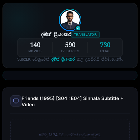
දමිත් ප්‍රියංකර
TRANSLATOR
140
590
730
MOVIES
TV SERIES
TOTAL
SubzLK වෙනුවෙන්
දමිත් ප්‍රියංකර
කළ උපසිරැසි නිර්මාණයකි.
Friends (1995) [S04 : E04] Sinhala Subtitle +
Video
කිසිදු MP4 වීඩියෝවක් හමුනොවුනි.