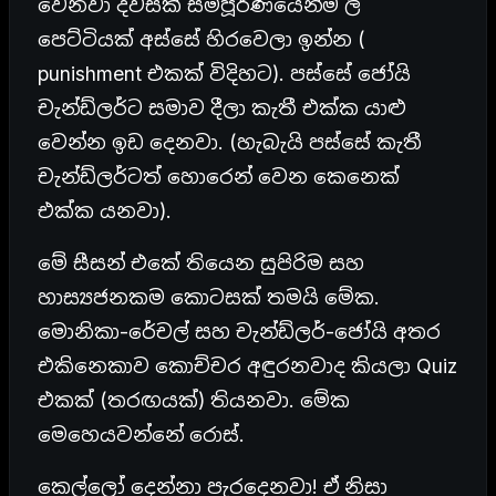
වෙනවා දවසක් සම්පූර්ණයෙන්ම ලී
පෙට්ටියක් අස්සේ හිරවෙලා ඉන්න (
punishment එකක් විදිහට). පස්සේ ජෝයි
චැන්ඩ්ලර්ට සමාව දීලා කැතී එක්ක යාළු
වෙන්න ඉඩ දෙනවා. (හැබැයි පස්සේ කැතී
චැන්ඩ්ලර්ටත් හොරෙන් වෙන කෙනෙක්
එක්ක යනවා).
මේ සීසන් එකේ තියෙන සුපිරිම සහ
හාස්‍යජනකම කොටසක් තමයි මේක.
මොනිකා-රේචල් සහ චැන්ඩ්ලර්-ජෝයි අතර
එකිනෙකාව කොච්චර අඳුරනවාද කියලා Quiz
එකක් (තරඟයක්) තියනවා. මේක
මෙහෙයවන්නේ රොස්.
කෙල්ලෝ දෙන්නා පැරදෙනවා! ඒ නිසා