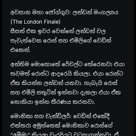
අවසාන මහා ජෝග්ගුව: ලන්ඩන් මංගල්‍යය
(The London Finale)
සීසන් එක ඉවර වෙන්නේ ලන්ඩන් වල
පැවැත්වෙන රොස් සහ එමිලිගේ වෙඩින්
එකෙන්.
අන්තිම මොහොතේ රේචල්ට තේරෙනවා එයා
තවමත් රොස්ට ආදරෙයි කියලා. එයා රොස්ට
ඒක කියන්න ලන්ඩන් යනවා. හැබැයි රොස්
සහ එමිලි සතුටින් ඉන්නවා දැකලා එයා ඒක
නොකියා ඉන්න තීරණය කරනවා.
මොනිකා සහ චැන්ඩ්ලර්: වෙඩින් එකේදී
එක්තරා අමුත්තෙක් මොනිකාව රොස්ගේ
“අම්මා” කියලා වැරදියට වටහාගන්නවා. ඒ