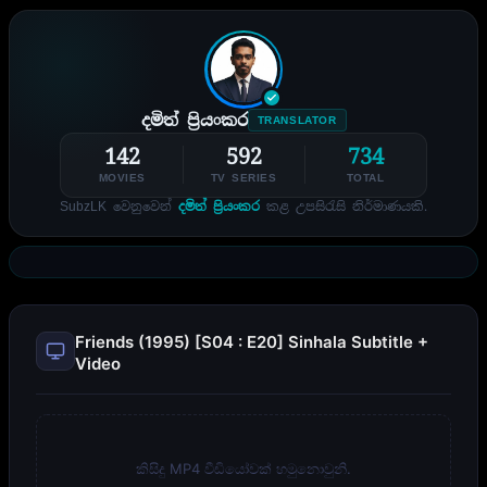
දමිත් ප්‍රියංකර
TRANSLATOR
142
592
734
MOVIES
TV SERIES
TOTAL
SubzLK වෙනුවෙන්
දමිත් ප්‍රියංකර
කළ උපසිරැසි නිර්මාණයකි.
Friends (1995) [S04 : E20] Sinhala Subtitle +
Video
කිසිදු MP4 වීඩියෝවක් හමුනොවුනි.