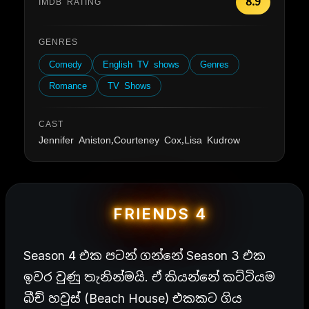
8.9
IMDB RATING
GENRES
Comedy
English TV shows
Genres
Romance
TV Shows
CAST
Jennifer Aniston,Courteney Cox,Lisa Kudrow
FRIENDS 4
Season 4 එක පටන් ගන්නේ Season 3 එක
ඉවර වුණු තැනින්මයි. ඒ කියන්නේ කට්ටියම
බීච් හවුස් (Beach House) එකකට ගිය