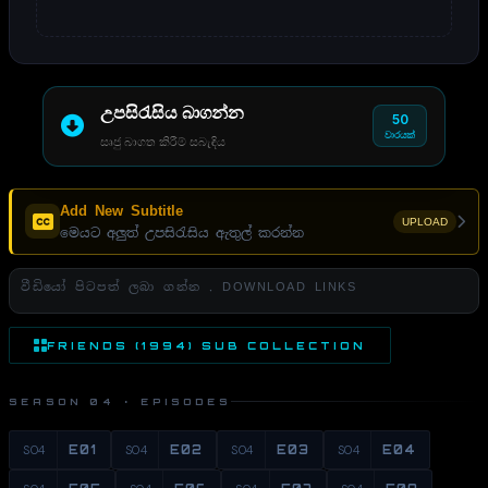
උපසිරැසිය බාගන්න
50
වාරයක්
සෘජු බාගත කිරීම් සබැඳිය
Add New Subtitle
UPLOAD
මෙයට අලුත් උපසිරැසිය ඇතුල් කරන්න
වීඩියෝ පිටපත් ලබා ගන්න . DOWNLOAD LINKS
FRIENDS (1994) SUB COLLECTION
SEASON 04 · EPISODES
S04
E01
S04
E02
S04
E03
S04
E04