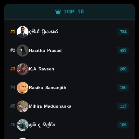
TOP 10
#1
දමිත් ප්‍රියංකර
734
#2
Hasitha Prasad
499
#3
K.A Raveen
200
#4
Rasika Samanjith
180
#5
Mihira Madushanka
113
#6
ඉෂි ද සිල්වා
106