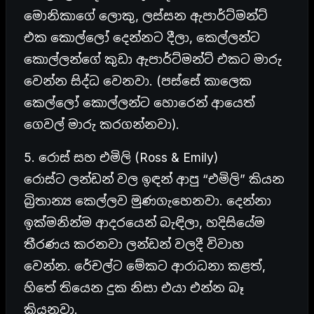
මොනිකාගේ ලොකු, ලස්සන ඇපාර්ට්මන්ට්
එක කොල්ලෝ දෙන්නට දීලා, කෙල්ලන්ට
කොල්ලන්ගේ කුඩා ඇපාර්ට්මන්ට් එකට මාරු
වෙන්න සිද්ධ වෙනවා. (පස්සේ කාලෙක
කෙල්ලෝ කොල්ලන්ට හොරෙන් ආයෙත්
ගෙවල් මාරු කරගන්නවා).
5. රොස් සහ එමිලි (Ross & Emily)
රොස්ට ලන්ඩන් වල ඉඳන් ආපු “එමිලි” කියන
බ්‍රිතාන්‍ය කෙල්ලව මුණගැහෙනවා. දෙන්නා
ඉක්මනින්ම ආදරයෙන් බැඳිලා, හදිසියේම
තීරණය කරනවා ලන්ඩන් වලදී විවාහ
වෙන්න. රේචල්ට මේකට ආරාධනා කළත්,
හිතේ තියෙන දුක නිසා එයා එන්න බෑ
කියනවා.