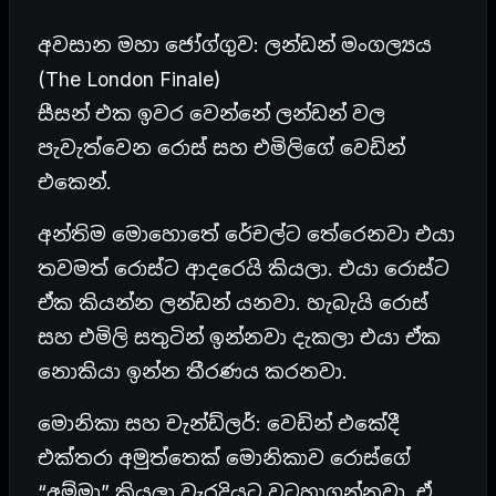
අවසාන මහා ජෝග්ගුව: ලන්ඩන් මංගල්‍යය
(The London Finale)
සීසන් එක ඉවර වෙන්නේ ලන්ඩන් වල
පැවැත්වෙන රොස් සහ එමිලිගේ වෙඩින්
එකෙන්.
අන්තිම මොහොතේ රේචල්ට තේරෙනවා එයා
තවමත් රොස්ට ආදරෙයි කියලා. එයා රොස්ට
ඒක කියන්න ලන්ඩන් යනවා. හැබැයි රොස්
සහ එමිලි සතුටින් ඉන්නවා දැකලා එයා ඒක
නොකියා ඉන්න තීරණය කරනවා.
මොනිකා සහ චැන්ඩ්ලර්: වෙඩින් එකේදී
එක්තරා අමුත්තෙක් මොනිකාව රොස්ගේ
“අම්මා” කියලා වැරදියට වටහාගන්නවා. ඒ