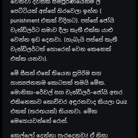
වෙනවා දවසක් සම්පූර්ණයෙන්ම ලී
පෙට්ටියක් අස්සේ හිරවෙලා ඉන්න (
punishment එකක් විදිහට). පස්සේ ජෝයි
චැන්ඩ්ලර්ට සමාව දීලා කැතී එක්ක යාළු
වෙන්න ඉඩ දෙනවා. (හැබැයි පස්සේ කැතී
චැන්ඩ්ලර්ටත් හොරෙන් වෙන කෙනෙක්
එක්ක යනවා).
මේ සීසන් එකේ තියෙන සුපිරිම සහ
හාස්‍යජනකම කොටසක් තමයි මේක.
මොනිකා-රේචල් සහ චැන්ඩ්ලර්-ජෝයි අතර
එකිනෙකාව කොච්චර අඳුරනවාද කියලා Quiz
එකක් (තරඟයක්) තියනවා. මේක
මෙහෙයවන්නේ රොස්.
කෙල්ලෝ දෙන්නා පැරදෙනවා! ඒ නිසා