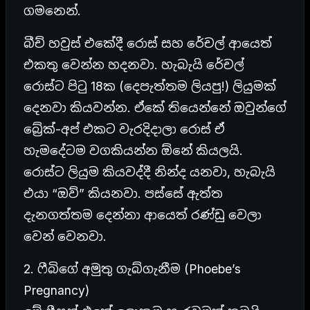
ගමනෙන්.
බීච් හවුස් එකේදී රොස් සහ රේචල් ආයෙත්
එකතු වෙන්න හදනවා. හැබැයි රේචල්
රොස්ට පිටු 18ක (දෙපැත්තම ලියපු!) ලියුමක්
දෙනවා කියවන්න. ඒකේ තියෙන්නේ ඔවුන්ගේ
බ්‍රේක්-අප් එකට වැරදිදාලා රොස් ඒ
හැමදේටම වගකියන්න ඕනේ කියලයි.
රොස්ට ලියුම කියවද්දී නින්ද යනවා, හැබැයි
එයා “ඔව්” කියනවා. පස්සේ ඇත්ත
දැනගත්තම දෙන්නා ආයෙත් රණ්ඩු වෙලා
වෙන් වෙනවා.
2. ෆීබිගේ අමුතු ගැබ්ගැනීම (Phoebe’s
Pregnancy)