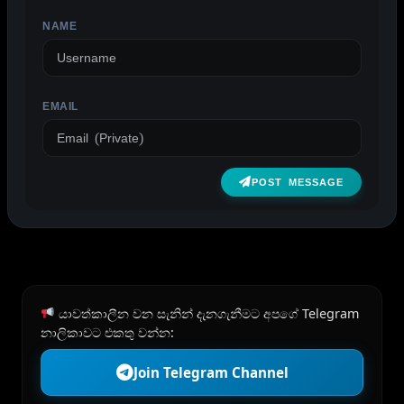
NAME
EMAIL
POST MESSAGE
යාවත්කාලීන වන සැනින් දැනගැනීමට අපගේ Telegram
නාලිකාවට එකතු වන්න:
Join Telegram Channel