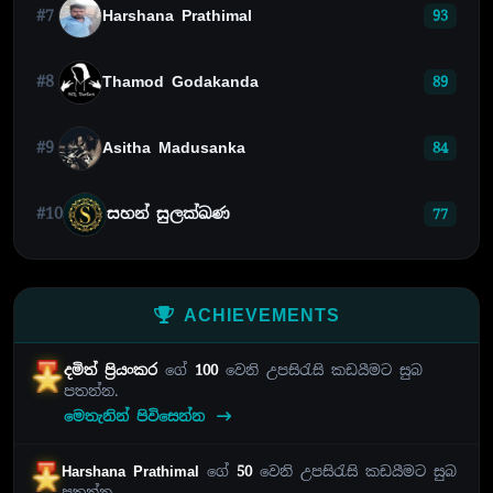
#7
Harshana Prathimal
93
#8
Thamod Godakanda
89
#9
Asitha Madusanka
84
#10
සහන් සුලක්ඛණ
77
ACHIEVEMENTS
දමිත් ප්‍රියංකර
ගේ
100
වෙනි උපසිරැසි කඩයීමට සුබ
පතන්න.
මෙතැනින් පිවිසෙන්න
Harshana Prathimal
ගේ
50
වෙනි උපසිරැසි කඩයීමට සුබ
පතන්න.