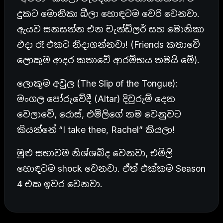
දුකට මොනිකා බීලා හොඳටම වෙරි වෙනවා.
ඇයව සනසන්න එන චැන්ඩ්ලර් සහ මොනිකා
එදා රෑ එකට නිදාගන්නවා! (Friends කතාවේ
ලොකුම ආදර කතාවේ ආරම්භය තමයි මේ).
ලොකුම අවුල (The Slip of the Tongue):
මංගල පෝරුවේදී (Altar) දිවුරුම් දෙන
වෙලාවේ, රොස්, එමිලිගේ නම වෙනුවට
කියන්නේ “I take thee, Rachel” කියලා!
මුළු සභාවම නිශ්ශබ්ද වෙනවා, එමිලි
හොඳටම shock වෙනවා. ඒත් එක්කම Season
4 එක ඉවර වෙනවා.