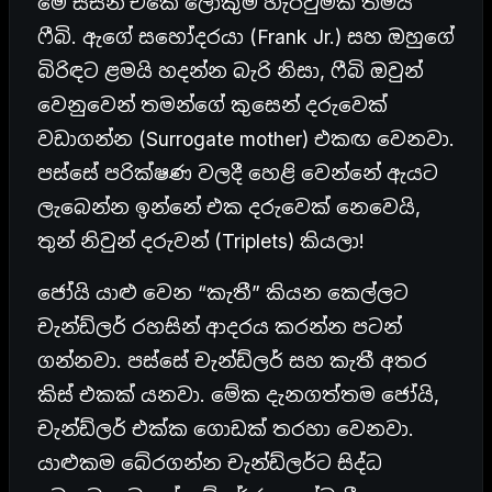
මේ සීසන් එකේ ලොකුම හැරවුමක් තමයි
ෆීබි. ඇගේ සහෝදරයා (Frank Jr.) සහ ඔහුගේ
බිරිඳට ළමයි හදන්න බැරි නිසා, ෆීබි ඔවුන්
වෙනුවෙන් තමන්ගේ කුසෙන් දරුවෙක්
වඩාගන්න (Surrogate mother) එකඟ වෙනවා.
පස්සේ පරික්ෂණ වලදී හෙළි වෙන්නේ ඇයට
ලැබෙන්න ඉන්නේ එක දරුවෙක් නෙවෙයි,
තුන් නිවුන් දරුවන් (Triplets) කියලා!
ජෝයි යාළු වෙන “කැතී” කියන කෙල්ලට
චැන්ඩ්ලර් රහසින් ආදරය කරන්න පටන්
ගන්නවා. පස්සේ චැන්ඩ්ලර් සහ කැතී අතර
කිස් එකක් යනවා. මේක දැනගත්තම ජෝයි,
චැන්ඩ්ලර් එක්ක ගොඩක් තරහා වෙනවා.
යාළුකම බේරගන්න චැන්ඩ්ලර්ට සිද්ධ