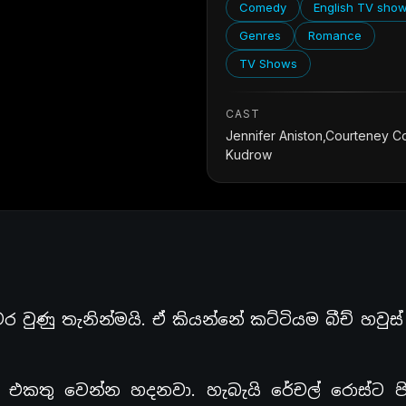
Comedy
English TV sho
Genres
Romance
TV Shows
CAST
Jennifer Aniston,Courteney C
Kudrow
වුණු තැනින්මයි. ඒ කියන්නේ කට්ටියම බීච් හවුස්
් එකතු වෙන්න හදනවා. හැබැයි රේචල් රොස්ට පි