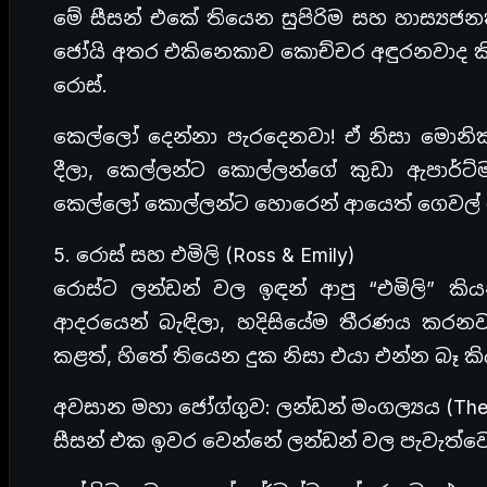
මේ සීසන් එකේ තියෙන සුපිරිම සහ හාස්‍ය
ජෝයි අතර එකිනෙකාව කොච්චර අඳුරනවාද ක
රොස්.
කෙල්ලෝ දෙන්නා පැරදෙනවා! ඒ නිසා මොනි
දීලා, කෙල්ලන්ට කොල්ලන්ගේ කුඩා ඇපාර්ට
කෙල්ලෝ කොල්ලන්ට හොරෙන් ආයෙත් ගෙවල් 
5. රොස් සහ එමිලි (Ross & Emily)
රොස්ට ලන්ඩන් වල ඉඳන් ආපු “එමිලි” කියන
ආදරයෙන් බැඳිලා, හදිසියේම තීරණය කරනව
කළත්, හිතේ තියෙන දුක නිසා එයා එන්න බෑ ක
අවසාන මහා ජෝග්ගුව: ලන්ඩන් මංගල්‍යය (The 
සීසන් එක ඉවර වෙන්නේ ලන්ඩන් වල පැවැත්වෙ