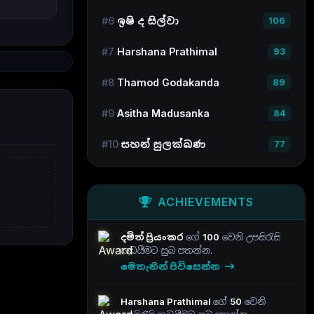
#6
ඉෂි ද සිල්වා
106
#7
Harshana Prathimal
93
#8
Thamod Godakanda
89
#9
Asitha Madusanka
84
#10
සහන් සුලක්ඛණ
77
ACHIEVEMENTS
දමිත් ප්‍රියංකර
ගේ
100
වෙනි උපසිරැසි
කඩයීමට සුබ පතන්න.
මෙතැනින් පිවිසෙන්න
Harshana Prathimal
ගේ
50
වෙනි