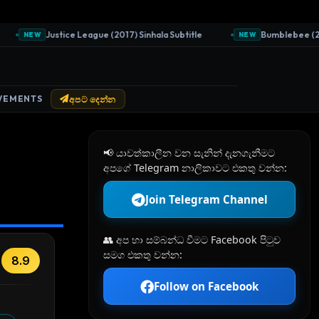
Justice League (2017) Sinhala Subtitle
Bumblebee (2018) 
NEW
NEW
VEMENTS
අපට දෙන්න
📢 යාවත්කාලීන වන සැනින් දැනගැනීමට
අපගේ Telegram නාලිකාවට එකතු වන්න:
e
Join Telegram Channel
👥 අප හා සම්බන්ධ වීමට Facebook පිටුව
සමග එකතු වන්න:
8.9
Follow on Facebook