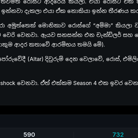
වමත් රොස්ට ආදරෙයි කියලා. එයා රොස්ට ඒක 
ින් ඉන්නවා දැකලා එයා ඒක නොකියා ඉන්න තීරණය ක
රා අමුත්තෙක් මොනිකාව රොස්ගේ “අම්මා” කියලා 
ම වෙරි වෙනවා. ඇයව සනසන්න එන චැන්ඩ්ලර් සහ 
 ලොකුම ආදර කතාවේ ආරම්භය තමයි මේ).
පෝරුවේදී (Altar) දිවුරුම් දෙන වෙලාවේ, රොස්, එමි
 shock වෙනවා. ඒත් එක්කම Season 4 එක ඉවර වෙන
590
732