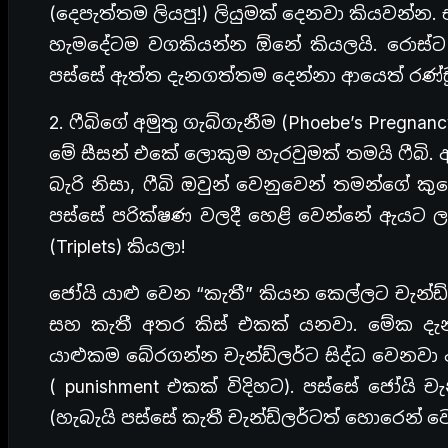
(දෙපැත්තම ලියපු!) ලියුමක් දෙනවා කියවන්න. 
හැමදේටම වගකියන්න ඕනේ කියලයි. රොස්ට ලි
පස්සේ ඇත්ත දැනගත්තම දෙන්නා ආයෙත් රණ්ඩ
2. ෆීබිගේ අමුතු ගැබ්ගැනීම (Phoebe’s Pregnanc
මේ සීසන් එකේ ලොකුම හැරවුමක් තමයි ෆීබි. 
බැරි නිසා, ෆීබි ඔවුන් වෙනුවෙන් තමන්ගේ ක
පස්සේ පරික්ෂණ වලදී හෙළි වෙන්නේ ඇයට ලැ
(Triplets) කියලා!
ජෝයි යාළු වෙන “කැතී” කියන කෙල්ලට චැන්ඩ්
සහ කැතී අතර කිස් එකක් යනවා. මේක දැ
යාළුකම බේරගන්න චැන්ඩ්ලර්ට සිද්ධ වෙනවා ද
( punishment එකක් විදිහට). පස්සේ ජෝයි ච
(හැබැයි පස්සේ කැතී චැන්ඩ්ලර්ටත් හොරෙන්