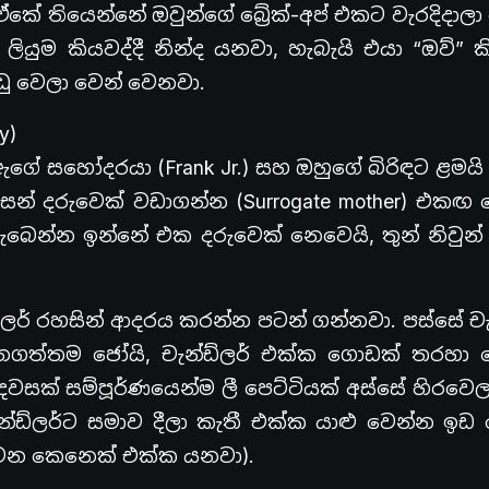
ඒකේ තියෙන්නේ ඔවුන්ගේ බ්‍රේක්-අප් එකට වැරදිදාලා
යුම කියවද්දී නින්ද යනවා, හැබැයි එයා “ඔව්” ක
ු වෙලා වෙන් වෙනවා.
y)
ඇගේ සහෝදරයා (Frank Jr.) සහ ඔහුගේ බිරිඳට ළමය
ුසෙන් දරුවෙක් වඩාගන්න (Surrogate mother) එකඟ
බෙන්න ඉන්නේ එක දරුවෙක් නෙවෙයි, තුන් නිවුන් 
ලර් රහසින් ආදරය කරන්න පටන් ගන්නවා. පස්සේ චැ
නගත්තම ජෝයි, චැන්ඩ්ලර් එක්ක ගොඩක් තරහා 
වසක් සම්පූර්ණයෙන්ම ලී පෙට්ටියක් අස්සේ හිරවෙ
ැන්ඩ්ලර්ට සමාව දීලා කැතී එක්ක යාළු වෙන්න ඉඩ
 වෙන කෙනෙක් එක්ක යනවා).