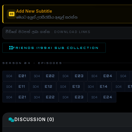
Add New Subtitle
මෙයට අලුත් උපසිරැසිය ඇතුල් කරන්න
වීඩියෝ පිටපත් ලබා ගන්න . DOWNLOAD LINKS
FRIENDS (1994) SUB COLLECTION
SEASON 04 · EPISODES
S04
E01
S04
E02
S04
E03
S04
E04
S04
S04
E11
S04
E12
S04
E13
S04
E14
S04
E
S04
E21
S04
E22
S04
E23
S04
E24
DISCUSSION (0)