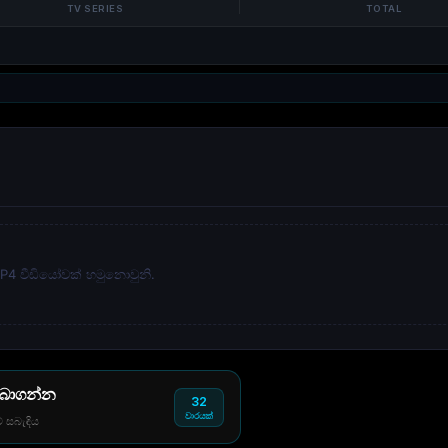
TV SERIES
TOTAL
 MP4 වීඩියෝවක් හමුනොවුනි.
 බාගන්න
32
වාරයක්
් සබැඳිය