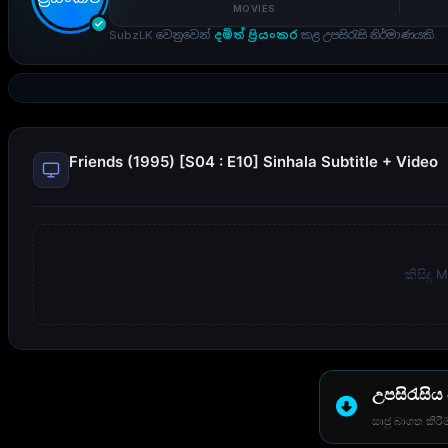
MOVIES
SubzLK වෙනුවෙන්
දමිත් ප්‍රියංකර
කළ උපසිරැසි නිර්මාණයකි.
Friends (1995) [S04 : E10] Sinhala Subtitle + Video
කිසිදු
උපසිරැසිය
සෘජු බාගත කිරීම