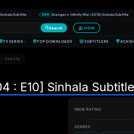
la Subtitle
Avengers: Infinity War (2018) Sinhala Subtitle
NEW
Search
LOGIN
TV SERIES
TOP DOWNLOADS
SUBTITLERS
ACHIE
… · S04 E10
4 : E10] Sinhala Subtitl
IMDB RATING
GENRES