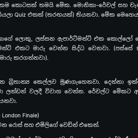
ජනකම කොටසක් තමයි මේක. මොනිකා-රේචල් සහ චැන්
ියලා Quiz එකක් (තරඟයක්) තියනවා. මේක මෙහෙ
කාගේ ලොකු, ලස්සන ඇපාර්ට්මන්ට් එක කොල්ලෝ 
්මන්ට් එකට මාරු වෙන්න සිද්ධ වෙනවා. (පස්සේ
මාරු කරගන්නවා).
 බ්‍රිතාන්‍ය කෙල්ලව මුණගැහෙනවා. දෙන්නා ඉක්
ා ලන්ඩන් වලදී විවාහ වෙන්න. රේචල්ට මේකට 
ියනවා.
London Finale)
න රොස් සහ එමිලිගේ වෙඩින් එකෙන්.