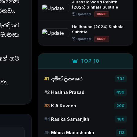
කියන්න
Jurassic World Rebirth
(2025) Sinhala Subtitle
රනවා.
Updated:
BRRIP
වැරදියට
Hellhound (2024) Sinhala
Subtitle
මොනිකා
Updated:
BRRIP
ලිගේ නම
TOP 10
#1
දමිත් ප්‍රියංකර
732
වා.
#2
Hasitha Prasad
499
#3
K.A Raveen
200
#4
Rasika Samanjith
180
#5
Mihira Madushanka
113