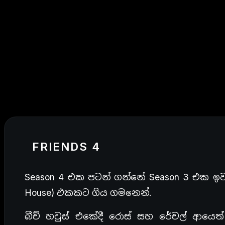
FRIENDS 4
Season 4 එක පටන් ගන්නේ Season 3 එක ඉවර 
House) එකකට ගිය ගමනෙන්.
බීච් හවුස් එකේදී රොස් සහ රේචල් ආයෙත