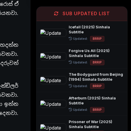
 රොස් ඒ
ියනවා.
SUB UPDATED LIST
Icefall (2025) Sinhala
Subtitle
Updated:
BRRIP
ි හදන්න
Forgive Us All (2025)
 වෙනවා.
Sinhala Subtitle
දරුවන්
Updated:
BRRIP
The Bodyguard from Beijing
(1994) Sinhala Subtitle
න්ඩ්ලර්
Updated:
BRRIP
වෙනවා.
Afterburn (2025) Sinhala
Subtitle
ලා ඉන්න
Updated:
BRRIP
 දෙනවා.
Prisoner of War (2025)
Sinhala Subtitle