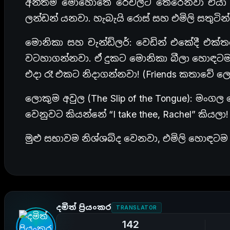
අන්තිම මොහොතේ රේචල්ට තේරෙනවා එයා ත
ලන්ඩන් යනවා. හැබැයි රොස් සහ එමිලි සතුට
මොනිකා සහ චැන්ඩ්ලර්: වෙඩින් එකේදී එක්ත
වටහාගන්නවා. ඒ දුකට මොනිකා බීලා හොඳට
එදා රෑ එකට නිදාගන්නවා! (Friends කතාවේ
ලොකුම අවුල (The Slip of the Tongue): මංගල 
වෙනුවට කියන්නේ “I take thee, Rachel” කියලා!
මුළු සභාවම නිශ්ශබ්ද වෙනවා, එමිලි හොඳටම
දමිත් ප්‍රියංකර
TRANSLATOR
142