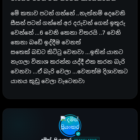
මේ කතාව පටන් ගන්නේ ..නැත්නම් දෙවෙනි
සීසන් පටන් ගන්නේ අර දරුවන් ගෙන් ඉතුරු
වෙන්නේ …6 වෙනි කෙනා විතරයි ..7 වෙනි
කෙනා බඩේ ඉද්දීම වෙනත්
සතෙක් බඩට කිට්ටු වෙනවා …ඉතින් යානට
නැගලා විනාශ කරන්න යද්දී එක කරන බැරි
වෙනවා …ඒ බැරි වෙලා …වෙනත්ම දිශාවකට
යානය කුඩු වෙලා වැටෙනවා