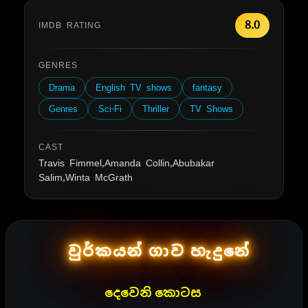
8.0
IMDB RATING
GENRES
Drama
English TV shows
fantasy
Genres
Sci-Fi
Thriller
TV Shows
CAST
Travis Fimmel,Amanda Collin,Abubakar
Salim,Winta McGrath
වුර්කයන් ගාව හැදුනේ
දෙවෙනි කොටස