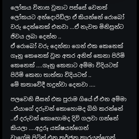
ලෝකය විනාස වුනාට පස්සේ වෙනත්
ලෝකයට අන්දොරිඩ්ලා ඒ කියන්නේ රොබෝ
වරු දෙන්නෙක් එනවා …ඒ නැවත මිනිසුන්ට
ජිවය ලබා දෙන්න ..
ඒ රොබෝ වරු දෙන්නා ගෙන් එක කෙනෙක්
ගෑනු කෙනෙක් වුන අතර අනිත් කෙනා පිරිමි
කෙනෙක් ….ගෑනු කෙනාට අම්මා විදියටත්
පිරිමි කෙනා තාත්තා විදියටත් ..
මේ කතාවේදී හදුන්වා දෙනවා ….
පලවෙනි සීසන් එක පුරාම ගියේ ඒ එන අම්මා
..එයාගේ දරුවන් කොහොමද බිහි කරන්නේ
..ඒ දරුවන් කොහොමද දිවි ගලවා ගන්නේ
කියලා ….අදුරූ යක්ෂයන්ගෙන්
වාගේම පිටින් එන තර්ජන කාරයන්ගෙන්