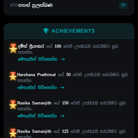
#10
සහන් සුලක්ඛණ
77
ACHIEVEMENTS
දමිත් ප්‍රියංකර
ගේ
100
වෙනි උපසිරැසි කඩයීමට සුබ
පතන්න.
මෙතැනින් පිවිසෙන්න
Harshana Prathimal
ගේ
50
වෙනි උපසිරැසි කඩයීමට සුබ
පතන්න.
මෙතැනින් පිවිසෙන්න
Rasika Samanjith
ගේ
150
වෙනි උපසිරැසි කඩයීමට සුබ
පතන්න.
මෙතැනින් පිවිසෙන්න
Rasika Samanjith
ගේ
125
වෙනි උපසිරැසි කඩයීමට සුබ
පතන්න.