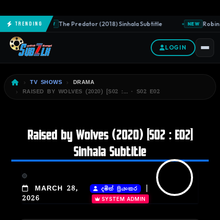
The Predator (2018) Sinhala Subtitle
Robin 
Trending
NEW
NEW
LOGIN
TV SHOWS
DRAMA
RAISED BY WOLVES (2020) [S02 :… · S02 E02
Raised by Wolves (2020) [S02 : E02]
Sinhala Subtitle
|
MARCH 28,
දමිත් ප්‍රියංකර
2026
SYSTEM ADMIN