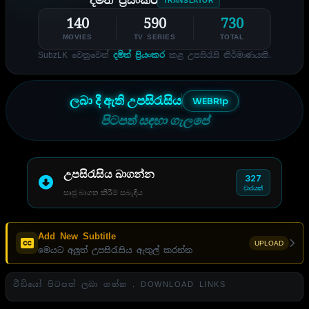
දමිත් ප්‍රියංකර
TRANSLATOR
140
590
730
MOVIES
TV SERIES
TOTAL
SubzLK වෙනුවෙන්
දමිත් ප්‍රියංකර
කළ උපසිරැසි නිර්මාණයකි.
ලබා දී ඇති උපසිරැසිය
WEBRip
පිටපත් සඳහා ගැලපේ
උපසිරැසිය බාගන්න
327
වාරයක්
සෘජු බාගත කිරීම් සබැඳිය
Add New Subtitle
UPLOAD
මෙයට අලුත් උපසිරැසිය ඇතුල් කරන්න
වීඩියෝ පිටපත් ලබා ගන්න . DOWNLOAD LINKS