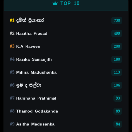
TOP 10
#1
දමිත් ප්‍රියංකර
730
#2
Hasitha Prasad
499
#3
K.A Raveen
200
#4
Rasika Samanjith
180
#5
Mihira Madushanka
113
#6
ඉෂි ද සිල්වා
106
#7
Harshana Prathimal
93
#8
Thamod Godakanda
89
#9
Asitha Madusanka
84