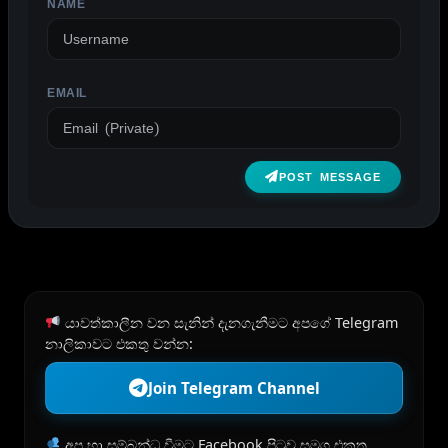
NAME
EMAIL
POST MESSAGE
යාවත්කාලීන වන සැනින් දැනගැනීමට අපගේ Telegram
නාලිකාවට එකතු වන්න:
Join Telegram Channel
අප හා සම්බන්ධ වීමට Facebook පිටුව සමග එකතු