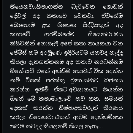
තියෙනවා.හිතාගන්න බැරිවෙන ගොඩක්
දේවල් අද කතාවේ වෙනවා. ඒවගේම
බොහොම දුක හිතෙන සිද්දියකුත් අද
කතාවේ ආරම්බයේම තියෙනවා.ඔය
කිසිවකින් නොසැලී අපේ කතා නායකයා වන
ජේම්ස් තම අරමුණෙ ඉදිරියටම යනවද නැද්ද
කියලා දැනගන්නනම් අද කතාව නරබන්නම
ඕනේ.සබ් එකේ අන්තිම කොටස් ටික දෙන්න
නම් ටිකක් පරක්කු වුනා.සමාව බජනය
කරන්න ඉතීම් ඒකට.අවසානයට කියන්න
ඕනේ මේ කතාමාලාවේ තව කතා සමයන්
දෙකක් කරන්න නිෂ්පාදකවරුන් තීරණය
කරලා තියෙනවා.එකත් ආවම දෙන්නම්කො
තවම කවදද කියලනම් කියල නැහැ…