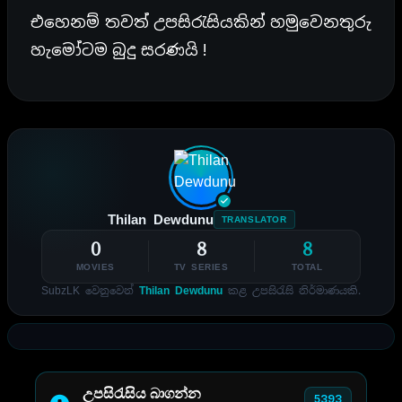
එහෙනම් තවත් උපසිරැසියකින් හමුවෙනතුරු
හැමෝටම බුදු සරණයි !
Thilan Dewdunu
TRANSLATOR
0
8
8
MOVIES
TV SERIES
TOTAL
SubzLK වෙනුවෙන්
Thilan Dewdunu
කළ උපසිරැසි නිර්මාණයකි.
උපසිරැසිය බාගන්න
5393