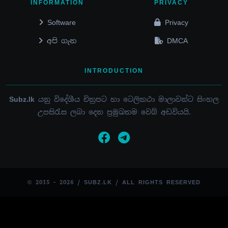
INFORMATION
PRIVACY
Software
Privacy
අපි ගැන
DMCA
INTRODUCTION
Subz.lk
යනු විදේශීය චිත්‍රපට හා ටෙලිකථා මාලාවන්ට සිංහල
උපසිරැස ලබා දෙන ප්‍රමුඛතම වෙබ් අඩවියයි.
© 2015 - 2026 / SUBZ.LK / ALL RIGHTS RESERVED