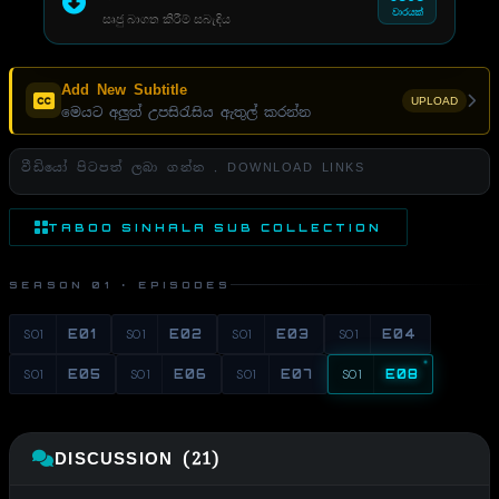
වාරයක්
සෘජු බාගත කිරීම් සබැඳිය
Add New Subtitle
UPLOAD
මෙයට අලුත් උපසිරැසිය ඇතුල් කරන්න
වීඩියෝ පිටපත් ලබා ගන්න . DOWNLOAD LINKS
TABOO SINHALA SUB COLLECTION
SEASON 01 · EPISODES
S01
E01
S01
E02
S01
E03
S01
E04
S01
E05
S01
E06
S01
E07
S01
E08
DISCUSSION (21)