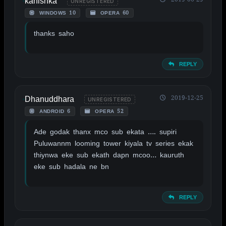
kanishka
UNREGISTERED
WINDOWS 10
OPERA 60
thanks saho
REPLY
Dhanuddhara
2019-12-25
UNREGISTERED
ANDROID 6
OPERA 52
Ade godak thanx mco sub ekata …. supiri
Puluwannm looming tower kiyala tv series ekak
thiynwa eke sub ekath dapn mcoo… kauruth
eke sub hadala ne bn
REPLY