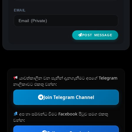
EMAIL
POST MESSAGE
යාවත්කාලීන වන සැනින් දැනගැනීමට අපගේ Telegram
නාලිකාවට එකතු වන්න:
Join Telegram Channel
අප හා සම්බන්ධ වීමට Facebook පිටුව සමග එකතු
වන්න: