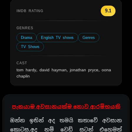
9.1
IMDB RATING
GENRES
Drama
English TV shows
Genres
TV Shows
CAST
tom hardy, david hayman, jonathan pryce, oona
chaplin
පැනයාම අවසානයක්ම නොව ආරම්භයකි
ඔන්න ඉතින් අද තමයි කතාවේ අවසාන
කොටස.අද නම් වෙඩි සටන් එහෙමත්