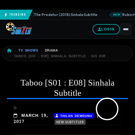
The Predator (2018) Sinhala Subtitle
Robin H
Trending
NEW
NEW
LOGIN
TV SHOWS
DRAMA
TABOO [S01 : E08] SINHALA SUBTITLE · S01 E08
Taboo [S01 : E08] Sinhala
Subtitle
|
MARCH 19,
THILAN DEWDUNU
2017
NEW SUBTITLER