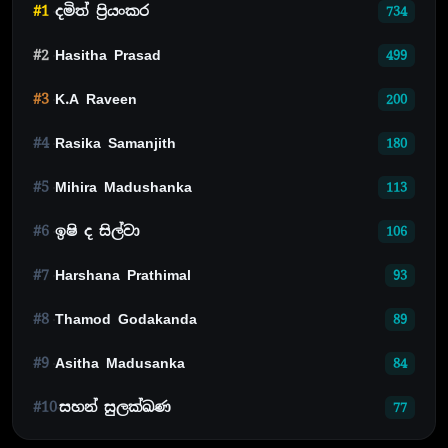
#1
දමිත් ප්‍රියංකර
734
#2
Hasitha Prasad
499
#3
K.A Raveen
200
#4
Rasika Samanjith
180
#5
Mihira Madushanka
113
#6
ඉෂි ද සිල්වා
106
#7
Harshana Prathimal
93
#8
Thamod Godakanda
89
#9
Asitha Madusanka
84
#10
සහන් සුලක්ඛණ
77