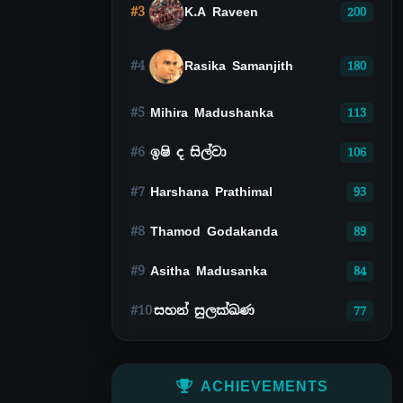
#3
K.A Raveen
200
#4
Rasika Samanjith
180
#5
Mihira Madushanka
113
#6
ඉෂි ද සිල්වා
106
#7
Harshana Prathimal
93
#8
Thamod Godakanda
89
#9
Asitha Madusanka
84
#10
සහන් සුලක්ඛණ
77
ACHIEVEMENTS