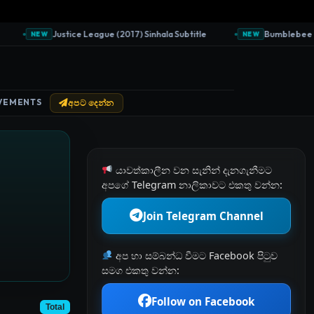
Justice League (2017) Sinhala Subtitle
Bumblebee (2018
NEW
NEW
VEMENTS
අපට දෙන්න
යාවත්කාලීන වන සැනින් දැනගැනීමට
අපගේ Telegram නාලිකාවට එකතු වන්න:
Join Telegram Channel
අප හා සම්බන්ධ වීමට Facebook පිටුව
සමග එකතු වන්න:
Follow on Facebook
Total