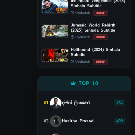
Ice Road: Vengeance (2025)
Sinhala Subtitle
Updated:
BRRIP
Jurassic World Rebirth
(2025) Sinhala Subtitle
Updated:
BRRIP
Hellhound (2024) Sinhala
Subtitle
Updated:
BRRIP
TOP 10
#1
දමිත් ප්‍රියංකර
732
#2
Hasitha Prasad
499