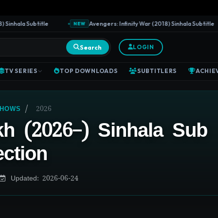
nhala Subtitle
Avengers: Infinity War (2018) Sinhala Subtitle
NEW
Search
LOGIN
TV SERIES
TOP DOWNLOADS
SUBTITLERS
ACHIE
/
2026
SHOWS
h (2026–) Sinhala Sub
ection
Updated: 2026-06-24