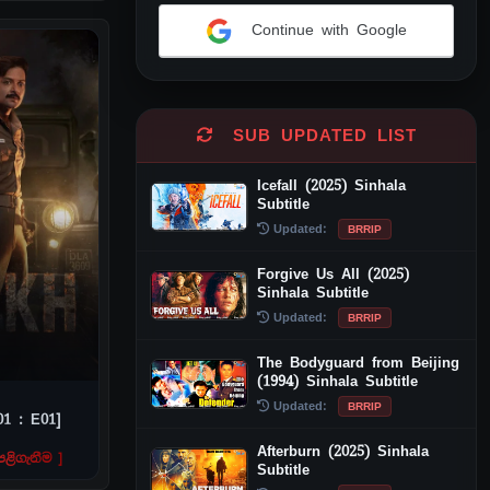
Continue with Google
Alternative:
SUB UPDATED LIST
Icefall (2025) Sinhala
Subtitle
Updated:
BRRIP
Forgive Us All (2025)
Sinhala Subtitle
Updated:
BRRIP
The Bodyguard from Beijing
(1994) Sinhala Subtitle
Updated:
BRRIP
01 : E01]
Afterburn (2025) Sinhala
ළිගැනීම ]
Subtitle