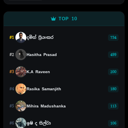
TOP 10
#1
දමිත් ප්‍රියංකර
734
#2
Hasitha Prasad
499
#3
K.A Raveen
200
#4
Rasika Samanjith
180
#5
Mihira Madushanka
113
#6
ඉෂි ද සිල්වා
106