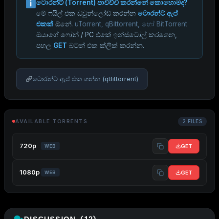
ටොරන්ට් (Torrent) පාවිච්චි කරන්නේ කොහොමද?
මේ ෆයිල් එක ඩවුන්ලෝඩ් කරන්න
ටොරන්ට් ඇප්
එකක්
ඕනේ.
uTorrent, qBittorrent, හෝ BitTorrent
ඔයාගේ ෆෝන් / PC එකේ ඉන්ස්ටෝල් කරගෙන,
පහල
GET
බටන් එක ක්ලික් කරන්න.
ටොරන්ට් ඇප් එක ගන්න (qBittorrent)
AVAILABLE TORRENTS
2 FILES
720p
GET
WEB
1080p
GET
WEB