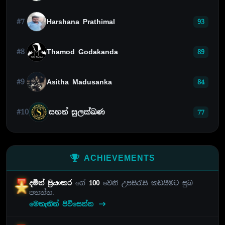
#7
Harshana Prathimal
93
#8
Thamod Godakanda
89
#9
Asitha Madusanka
84
#10
සහන් සුලක්ඛණ
77
ACHIEVEMENTS
දමිත් ප්‍රියංකර
ගේ
100
වෙනි උපසිරැසි කඩයීමට සුබ
පතන්න.
මෙතැනින් පිවිසෙන්න