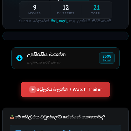
9
12
21
MOVIES
TV SERIES
TOTAL
SubzLK වෙනුවෙන්
හිරු සඳරු
කළ උපසිරැසි නිර්මාණයකි.
උපසිරැසිය බාගන්න
2598
වාරයක්
සෘජු බාගත කිරීම් සබැඳිය
ට්‍රේලරය බලන්න / Watch Trailer
මේ ෆයිල් එක ඩවුන්ලෝඩ් කරන්නේ කොහොමද?