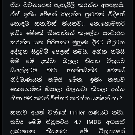
ඒක වචනයෙන් පැහැදිලි කරන්න අපහසුයි.
ඒත් ඉතිං මේකේ බලන්න පුළුවන් විදිහේ
හොඳම කතාවක් තියනවා. කොහොමහරි
ඉතිං මේකේ තියෙන්නේ කැලේක සංචාරය
කරන්න යන පිරිසකට මුහුණ දීමට සිදුවන
අද්භූත සිදුවීම් පෙලක් තමයි. අනික තමයි
මම මේ දක්වා බලලා තියන චිත්‍රපට
සියල්ලටම වඩා හාත්පසින්ම වෙනස්
නිර්මාණයක් තමයි මේක. ඉතිං කතාව
කොහොමත් ඔයාලා බලනවා කියලා දන්න
නිසා මම තවත් විස්තර කරන්න යන්නේ නෑ.?
කතාව අයත් වන්නේ thriller ගණයට තමා.
තවද මෙම චිත්‍රපටය 4.7 IMDB අගයක්
ලබාගෙන තියනවා. මේ චිත්‍රපටයේ