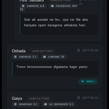
Hiru Sandaru
UNREGISTERED
21
ANDROID 4.4
FACEBOOK APP
39
Sub ak awulak ne bn.. oya rar file aka
hariyata open karagnna athakota hari.
Oshada
2017-05-28
UNREGISTERED
ANDROID 5.1
CHROME 58
Tnxxx brooooooooooo digatama kagn yamu
REPLY
Gaiya
2017-06-16
UNREGISTERED
WINDOWS 8.1
UC BROWSER 6.1