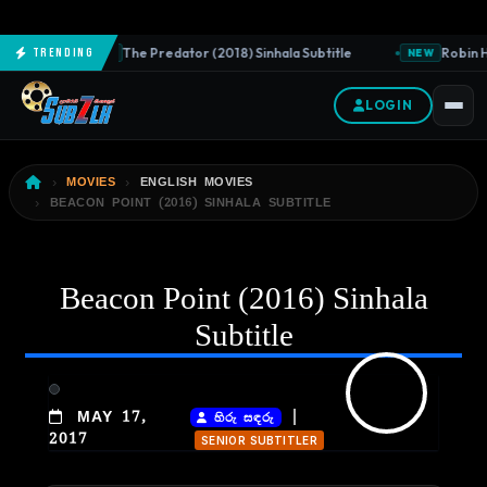
The Predator (2018) Sinhala Subtitle
Robin Ho
Trending
NEW
NEW
LOGIN
MOVIES
ENGLISH MOVIES
BEACON POINT (2016) SINHALA SUBTITLE
Beacon Point (2016) Sinhala
Subtitle
|
MAY 17,
හිරු සඳරු
2017
SENIOR SUBTITLER