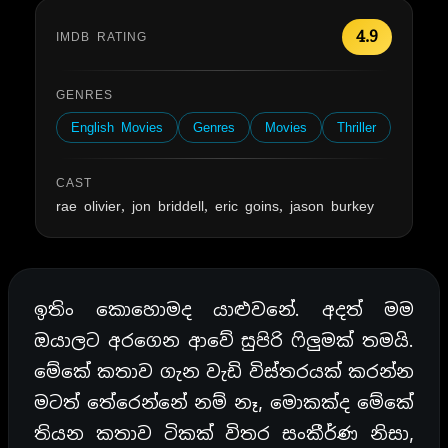
4.9
IMDB RATING
GENRES
English Movies
Genres
Movies
Thriller
CAST
rae olivier, jon briddell, eric goins, jason burkey
ඉතිං කොහොමද යාළුවනේ. අදත් මම
ඔයාලට අරගෙන ආවේ සුපිරි ෆිලුමක් තමයි.
මේකේ කතාව ගැන වැඩි විස්තරයක් කරන්න
මටත් තේරෙන්නේ නම් නෑ, මොකක්ද මේකේ
තියන කතාව ටිකක් විතර සංකීර්ණ නිසා,