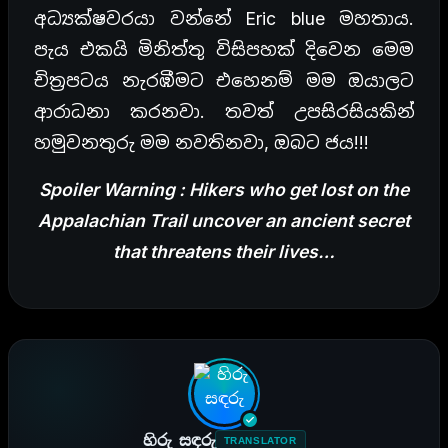
අධ්‍යක්ෂවරයා වන්නේ Eric blue මහතාය.
පැය එකයි මිනිත්තු විසිපහක් දිවෙන මෙම
චිත්‍රපටය නැරඹීමට එහෙනම් මම ඔයාලට
ආරාධනා කරනවා. තවත් උපසිරසියකින්
හමුවනතුරු මම නවතිනවා, ඔබට ජය!!!
Spoiler Warning : Hikers who get lost on the
Appalachian Trail uncover an ancient secret
that threatens their lives…
හිරු සඳරු
TRANSLATOR