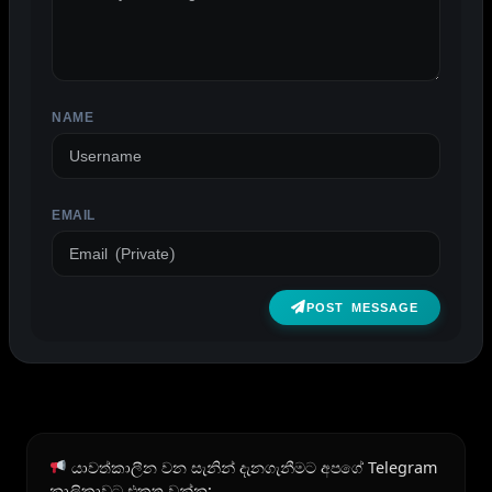
NAME
EMAIL
POST MESSAGE
යාවත්කාලීන වන සැනින් දැනගැනීමට අපගේ Telegram
නාලිකාවට එකතු වන්න: