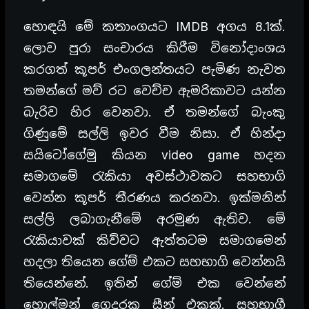
හොඳයි මේ කතාංගයට IMDB අගය 8.1ක්.
ලොව පුරා සංචාරය කිරීම විනෝදාංශය
කරගත් කූපර් එංගලන්තයට පැමිණ නැවත
තමන්ගේ මව් රට වෙච්ච ඇමරිකාවට යන්න
බැරිව හිර වෙනවා. ඒ තමන්ගේ බැංකු
ගිණුමේ සල්ලි ඉවර වීම නිසා. ඒ හින්දා
සයිටෝගේමු කියන video game හදන
සමාගමේ රැකියා අවස්ථාවකට සහභාගි
වෙන්න කූපර් තීරණය කරනවා. ඉක්මනින්
සල්ලි ලබාගැනීමේ අරමුණ ඇතිව. මේ
රැකියාවක් කිව්වට ඇත්තටම සමාගමෙන්
හදලා තියෙන ගේම් එකට සහභාගි වෙන්නයි
තියෙන්නේ. ඉතින් ගේම් එක වෙන්නේ
හොල්මන් ගෙදරක සීන් එකක්. සහභාගී