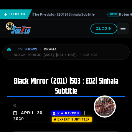
The Predator (2018) Sinhala Subtitle
Robin Ho
Trending
NEW
NEW
LOGIN
TV SHOWS
DRAMA
BLACK MIRROR (2011) [S03 : E02]… · S03 E02
Black Mirror (2011) [S03 : E02] Sinhala
Subtitle
|
APRIL 30,
K.A RAVEEN
2020
EXPERT SUBTITLER