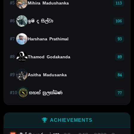
#5
Mihira Madushanka
113
#6
ඉෂි ද සිල්වා
106
#7
Harshana Prathimal
93
#8
Thamod Godakanda
89
#9
Asitha Madusanka
84
#10
සහන් සුලක්ඛණ
77
ACHIEVEMENTS