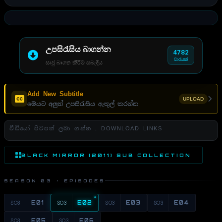
උපසිරැසිය බාගන්න
4782
වාරයක්
සෘජු බාගත කිරීම් සබැඳිය
Add New Subtitle
UPLOAD
මෙයට අලුත් උපසිරැසිය ඇතුල් කරන්න
වීඩියෝ පිටපත් ලබා ගන්න . DOWNLOAD LINKS
BLACK MIRROR (2011) SUB COLLECTION
SEASON 03 · EPISODES
S03
E01
S03
E02
S03
E03
S03
E04
S03
E05
S03
E06