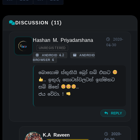
DISCUSSION (11)
Hashan M. Priyadarshana
2020-
04-30
UNREGISTERED
ANDROID 4.2
ANDROID
BROWSER 4
බොහොම ස්තුතියි බ්‍රෝ සබ් එකට
.. ඉතුරු කොටස්වලටත් ඉක්මනට
සබ් ඕනේ
..
ජය වේවා. !
REPLY
2020-
K.A Raveen
04-30