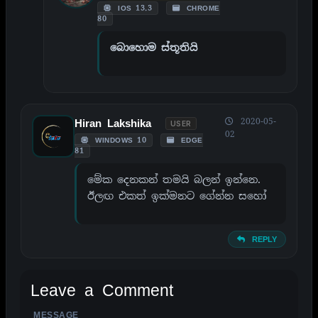
IOS 13.3
CHROME
80
බොහොම ස්තූතියි
2020-05-
Hiran Lakshika
USER
02
WINDOWS 10
EDGE
81
මේක දෙනකන් තමයි බලන් ඉන්නෙ.
ඊලඟ එකත් ඉක්මනට ගේන්න සහෝ
REPLY
Leave a Comment
MESSAGE
ALTERNATIVE: