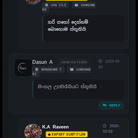
IOS 13.3
CHROME
80
හරි සහෝ දෙන්නම්
බොහොම ස්තූතියි
Dasun A
2020-05-
UNREGISTERED
02
WINDOWS 7
CHROME
81
සිංහල උපසිරැසියට ස්තූතියි
REPLY
2020-
K.A Raveen
05-02
EXPERT SUBTITLER