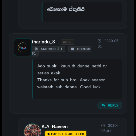
බොහොම ස්තූතියි
2020-05-
tharindu_8
USER
01
ANDROID 5.1
CHROME
81
Ado supiri. kauruth dunne nethi tv
series ekak
Thanks for sub bro. Anek season
walatath sub denna. Good luck
REPLY
2020-
K.A Raveen
05-01
EXPERT SUBTITLER