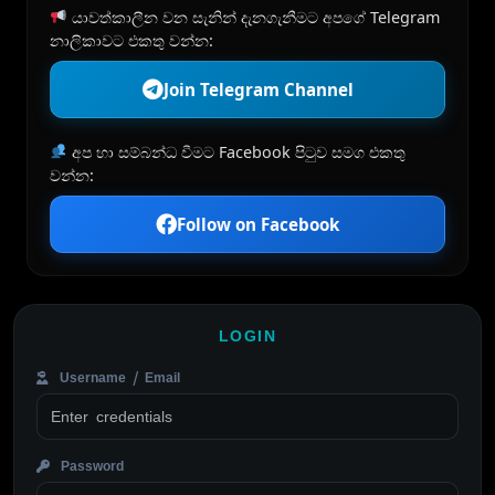
යාවත්කාලීන වන සැනින් දැනගැනීමට අපගේ Telegram
නාලිකාවට එකතු වන්න:
Join Telegram Channel
අප හා සම්බන්ධ වීමට Facebook පිටුව සමග එකතු
වන්න:
Follow on Facebook
LOGIN
Username / Email
Password