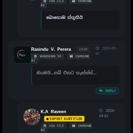
IOS 13.3
CHROME
80
බොහොම ස්තූතියි
2020-05-
Rasindu V. Perera
USER
01
WINDOWS 10
CHROME
81
නියමයි…සබ් එකට තැන්ක්ස්…
REPLY
2020-
K.A Raveen
05-01
EXPERT SUBTITLER
IOS 13.3
CHROME
80