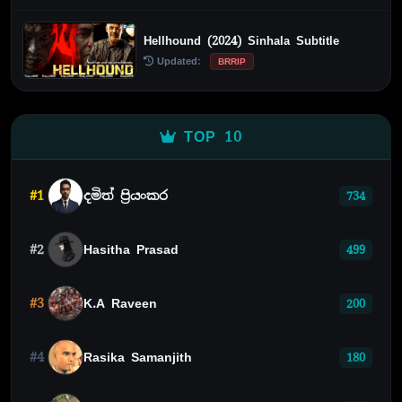
Hellhound (2024) Sinhala Subtitle
Updated:
BRRIP
TOP 10
#1
දමිත් ප්‍රියංකර
734
#2
Hasitha Prasad
499
#3
K.A Raveen
200
#4
Rasika Samanjith
180