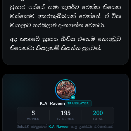
වුනාට පස්සේ තමා කූපර්ට වෙන්න තියෙන
ඔක්කොම අකරතැබ්බයන් වෙන්නේ. ඒ ටික
ඔයාලාට නරඹලාම දැනගන්න වෙනවා.
අද කතාවේ ත්‍රාසය භීතිය එහෙම නොඅඩුව
තියෙනවා කියලනම් කියන්න පුලුවන්.
K.A Raveen
TRANSLATOR
5
195
200
MOVIES
TV SERIES
TOTAL
SubzLK වෙනුවෙන්
K.A Raveen
කළ උපසිරැසි නිර්මාණයකි.