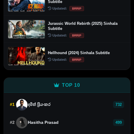
Subtitle
Updated:
BRRIP
Jurassic World Rebirth (2025) Sinhala
Subtitle
Updated:
BRRIP
Hellhound (2024) Sinhala Subtitle
Updated:
BRRIP
TOP 10
#1
දමිත් ප්‍රියංකර
732
#2
Hasitha Prasad
499