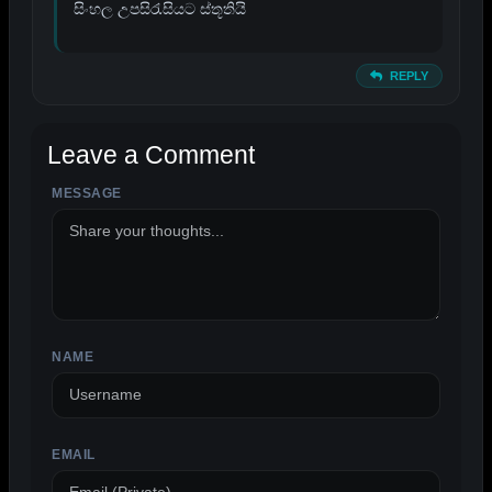
සිංහල උපසිරැසියට ස්තූතියි
REPLY
Leave a Comment
MESSAGE
ALTERNATIVE:
NAME
EMAIL