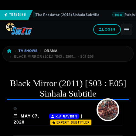
The Predator (2018) Sinhala Subtitle
Robin H
Trending
NEW
NEW
LOGIN
TV SHOWS
DRAMA
BLACK MIRROR (2011) [S03 : E05]… · S03 E05
Black Mirror (2011) [S03 : E05]
Sinhala Subtitle
MAY 07,
|
K.A RAVEEN
2020
EXPERT SUBTITLER