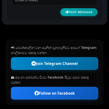
POST MESSAGE
📢 යාවත්කාලීන වන සැනින් දැනගැනීමට අපගේ Telegram
නාලිකාවට එකතු වන්න:
Join Telegram Channel
👥 අප හා සම්බන්ධ වීමට Facebook පිටුව සමග එකතු
වන්න:
Follow on Facebook