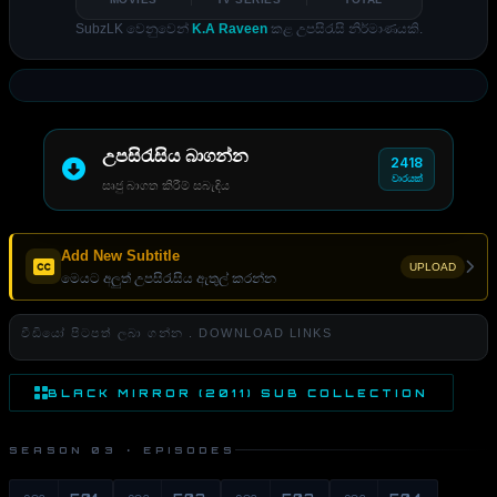
SubzLK වෙනුවෙන්
K.A Raveen
කළ උපසිරැසි නිර්මාණයකි.
උපසිරැසිය බාගන්න
2418
වාරයක්
සෘජු බාගත කිරීම් සබැඳිය
Add New Subtitle
UPLOAD
මෙයට අලුත් උපසිරැසිය ඇතුල් කරන්න
වීඩියෝ පිටපත් ලබා ගන්න . DOWNLOAD LINKS
BLACK MIRROR (2011) SUB COLLECTION
SEASON 03 · EPISODES