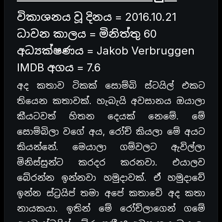
විකාශනය වූ දිනය = 2016.10.21
ධාවන කාලය = මිනිත්තු 60
අධ්‍යක්ෂණය =
Jakob Verbruggen
IMDB අගය = 7.6
අද කතාව ටිකක් සොම්බි ස්ටයිල් එකට
තියෙන කතාවක්. හැබැයි අවසානය ඔයාලා
කීයටවත් හිතන දෙයක් නෙමේ. මේ
සොම්බිලා වගේ අය, රෝච් කියලා මේ අයට
කියන්නේ. මෙයාලා ගම්වලට ඇවිල්ලා
මිනිස්සුන්ට කරදර කරනවා. එයාලව
බේරන්න ඉන්නවා හමුදාවක්. ඒ හමුදාවේ
ඉන්න ස්ට්‍රයිප් තමා අපේ කතාවේ අද කතා
නායකයා. ඉතින් මේ රෝච්ලාගෙන් ගමේ