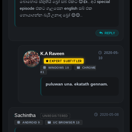
බොහොම ස්තුතියි බ්‍රෝ සබ් එකට 😊👍.. අර special
episode එකට ගැලපෙන english සබ් එක
හොයාගන්න බැරි උනාද බ්‍රෝ 😊😊..
REPLY
2020-05-
K.A Raveen
10
EXPERT SUBTITLER
WINDOWS 10
CHROME
81
puluwan una. ekatath gennam.
2020-05-08
Sachintha
UNREGISTERED
ANDROID 9
UC BROWSER 13