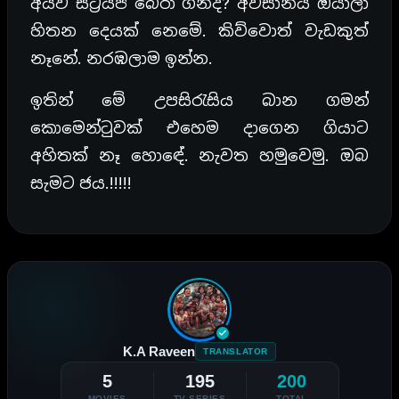
අයව ස්ට්‍රයිප් බේරා ගනීද? අවසානය ඔයාලා
හිතන දෙයක් නෙමේ. කිව්වොත් වැඩකුත්
නෑනේ. නරඹලාම ඉන්න.
ඉතින් මේ උපසිරැසිය බාන ගමන්
කොමෙන්ටුවක් එහෙම දාගෙන ගියාට
අහිතක් නෑ හොඳේ. නැවත හමුවෙමු. ඔබ
සැමට ජය.!!!!!
K.A Raveen
TRANSLATOR
5
195
200
MOVIES
TV SERIES
TOTAL