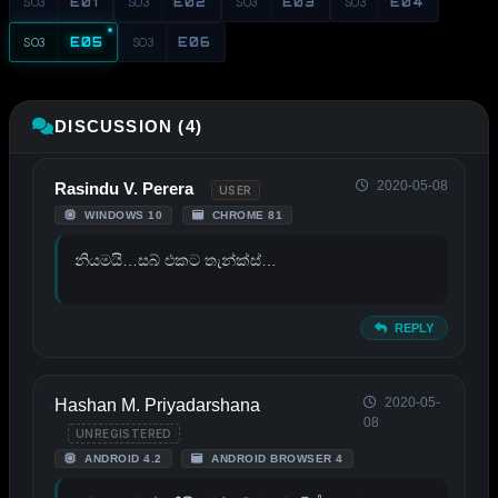
S03
E01
S03
E02
S03
E03
S03
E04
S03
E05
S03
E06
DISCUSSION (4)
2020-05-08
Rasindu V. Perera
USER
WINDOWS 10
CHROME 81
නියමයි…සබ් එකට තැන්ක්ස්…
REPLY
2020-05-
Hashan M. Priyadarshana
08
UNREGISTERED
ANDROID 4.2
ANDROID BROWSER 4