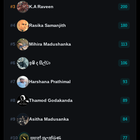
#3
K.A Raveen
200
#4
Rasika Samanjith
180
#5
Mihira Madushanka
113
#6
ඉෂි ද සිල්වා
106
#7
Harshana Prathimal
93
#8
Thamod Godakanda
89
#9
Asitha Madusanka
84
#10
සහන් සුලක්ඛණ
77