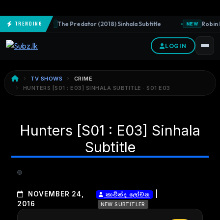
The Predator (2018) Sinhala Subtitle
Robin H
Trending
NEW
NEW
LOGIN
TV SHOWS
CRIME
HUNTERS [S01 : E03] SINHALA SUBTITLE · S01 E03
Hunters [S01 : E03] Sinhala
Subtitle
|
NOVEMBER 24,
කාවින්ද ලෝචන
2016
NEW SUBTITLER