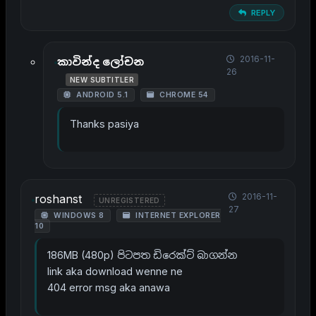
REPLY
2016-11-
කාවින්ද ලෝචන
26
NEW SUBTITLER
ANDROID 5.1
CHROME 54
Thanks pasiya
2016-11-
roshanst
UNREGISTERED
27
WINDOWS 8
INTERNET EXPLORER
10
186MB (480p) පිටපත ඩිරෙක්ට් බාගන්න
link aka download wenne ne
404 error msg aka anawa