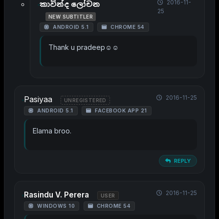
2016-11-
කාවින්ද ලෝචන
25
NEW SUBTITLER
ANDROID 5.1
CHROME 54
Thank u pradeep☺☺
2016-11-25
Pasiyaa
UNREGISTERED
ANDROID 5.1
FACEBOOK APP 21
Elama broo.
REPLY
2016-11-25
Rasindu V. Perera
USER
WINDOWS 10
CHROME 54