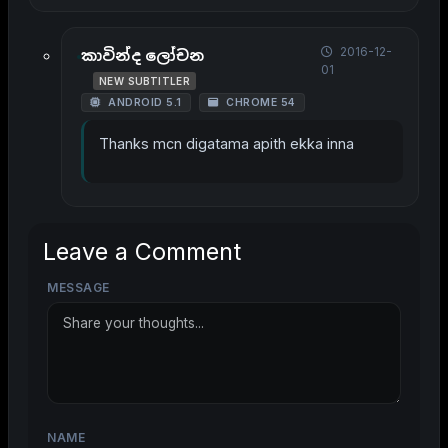
2016-12-
කාවින්ද ලෝචන
01
NEW SUBTITLER
ANDROID 5.1
CHROME 54
Thanks mcn digatama apith ekka inna
Leave a Comment
MESSAGE
NAME