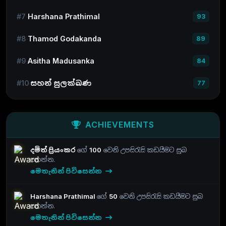
#7
Harshana Prathimal
93
#8
Thamod Godakanda
89
#9
Asitha Madusanka
84
#10
සහන් සුලක්ඛණ
77
ACHIEVEMENTS
දමිත් ප්‍රියංකර
ගේ
100
වෙනි උපසිරැසි කඩයීමට සුබ
පතන්න.
මෙතැනින් පිවිසෙන්න
Harshana Prathimal
ගේ
50
වෙනි උපසිරැසි කඩයීමට සුබ
පතන්න.
මෙතැනින් පිවිසෙන්න