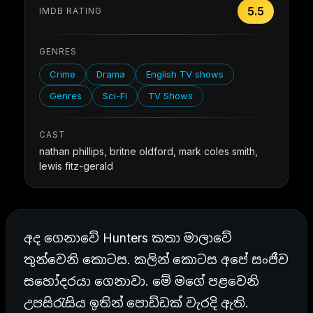
5.5
IMDB RATING
GENRES
Crime
Drama
English TV shows
Genres
Sci-Fi
TV Shows
CAST
nathan phillips, britne oldford, mark coles smith,
lewis fitz-gerald
අද ගෙනාවේ Hunters කතා මාලාවේ
තුන්වෙනි කොටස. කලින් කොටස අපේ සංජීව
සහෝදරයා ගෙනාවා. මේ මගේ පළවෙනි
උපසිරැසිය ඉතින් පොඩ්ඩක් වැරදි ඇති.