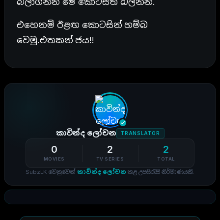
බලාගන්න මේ කොටසත් බලන්න.
එහෙනම් ඊළඟ කොටසින් හම්බ
වෙමු.එතකන් ජය!!
කාවින්ද ලෝචන
TRANSLATOR
0
2
2
MOVIES
TV SERIES
TOTAL
SubzLK වෙනුවෙන්
කාවින්ද ලෝචන
කළ උපසිරැසි නිර්මාණයකි.