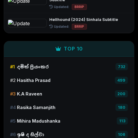
Updated:
BRRIP
Hellhound (2024) Sinhala Subtitle
Updated:
BRRIP
TOP 10
#1
දමිත් ප්‍රියංකර
732
#2
Hasitha Prasad
499
#3
K.A Raveen
200
#4
Rasika Samanjith
180
#5
Mihira Madushanka
113
#6
ඉෂි ද සිල්වා
106