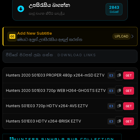
උපසිරැසිය බාගන්න
2843
වාරයක්
සෘජු බාගත කිරීම් සබැඳිය
Add New Subtitle
UPLOAD
මෙයට අලුත් උපසිරැසිය ඇතුල් කරන්න
වීඩියෝ පිටපත් ලබා ගන්න . DOWNLOAD LINKS
Hunters 2020 S01E03 PROPER 480p x264-mSD EZTV
E3
GET
Hunters 2020 S01E03 720p WEB H264-GHOSTS EZTV
E3
GET
Hunters S01E03 720p HDTV x264-AVS EZTV
E3
GET
Hunters S01E03 HDTV x264-BRISK EZTV
E3
GET
HUNTERS SINHALA SUB COLLECTION