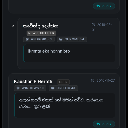
REPLY
2016-12-
කාවින්ද ලෝචන
01
NEW SUBTITLER
ANDROID 5.1
CHROME 54
Ikmnta eka hdnnn bro
2016-11-27
Kaushan P Herath
USER
WINDOWS 10
FIREFOX 43
අලුත් සයිට් එකක් නේ මචන් පට්ට.. කරගෙන
යමං…. ගුඩ් ලක්
REPLY