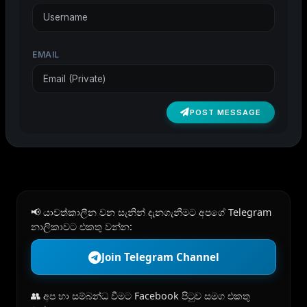
EMAIL
POST MESSAGE
📢 යාවත්කාලීන වන සැනින් දැනගැනීමට අපගේ Telegram
නාලිකාවට එකතු වන්න:
Join Telegram Channel
👥 අප හා සම්බන්ධ වීමට Facebook පිටුව සමග එකතු