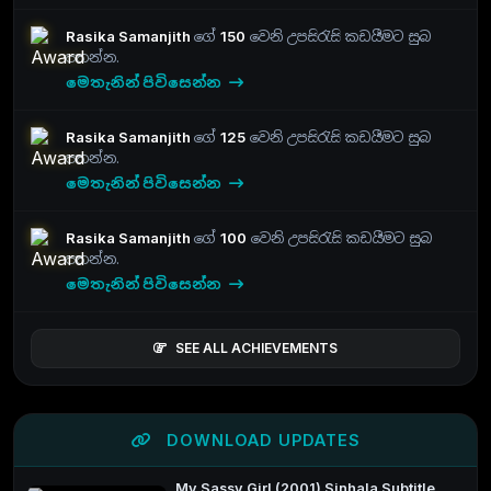
Rasika Samanjith
ගේ
150
වෙනි උපසිරැසි කඩයීමට සුබ
පතන්න.
මෙතැනින් පිවිසෙන්න
Rasika Samanjith
ගේ
125
වෙනි උපසිරැසි කඩයීමට සුබ
පතන්න.
මෙතැනින් පිවිසෙන්න
Rasika Samanjith
ගේ
100
වෙනි උපසිරැසි කඩයීමට සුබ
පතන්න.
මෙතැනින් පිවිසෙන්න
SEE ALL ACHIEVEMENTS
DOWNLOAD UPDATES
My Sassy Girl (2001) Sinhala Subtitle