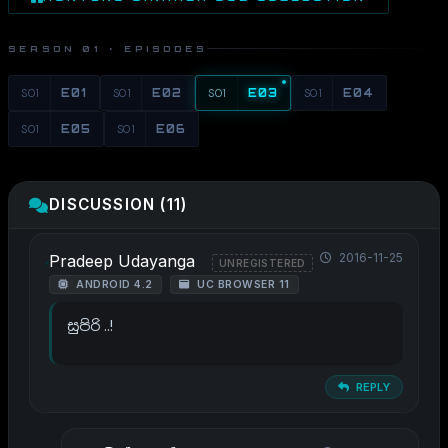
SEASON 01 · EPISODES
S01
E01
S01
E02
S01
E03
S01
E04
S01
E05
S01
E06
DISCUSSION (11)
2016-11-25
Pradeep Udayanga
UNREGISTERED
ANDROID 4.2
UC BROWSER 11
සුපිරි ..!
REPLY