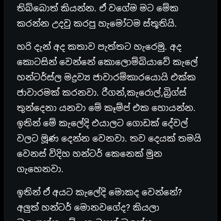
තිබ්බොත් කියන්න. ඒ වගේම මට මේක
කරන්න උදවු කරපු හැමෝටම ස්තූතියි.
හරි දැන් අද කතාව පැත්තට හැරෙමු. අද
කොටසින් වෙන්නේ කොලොම්බියාවේ කැලේ
හන්ටර්ස්ල මද්‍රව්‍ය ජාවාරම්කාරයොයි එක්ක
ජාවාරමක් කරනවා. රීගන්,කැරොල්,බ්‍රිග්ස්
තුන්දෙනා යනවා මේ කෑම්ප් එක හොයන්න.
ඉතින් මේ කැලේදි එයාලට ගොඩක් දේවල්
වලට මූණ දෙන්න වෙනවා. තව දෙයක් තමයි
වෙනස් විදිහ හන්ටර් කෙනෙක් මුන
ගැහෙනවා.
ඉතින් ඒ අයට කැලේදි මොකද වෙන්නේ?
අලුත් හන්ටර් මොනවගේද? කියලා