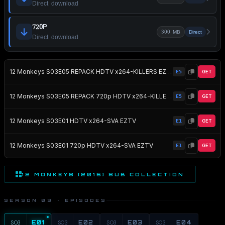
Direct download
720P
300 MB
Direct
Direct download
12 Monkeys S03E05 REPACK HDTV x264-KILLERS EZTV
E5
GET
12 Monkeys S03E05 REPACK 720p HDTV x264-KILLERS EZTV
E5
GET
12 Monkeys S03E01 HDTV x264-SVA EZTV
E1
GET
12 Monkeys S03E01 720p HDTV x264-SVA EZTV
E1
GET
12 MONKEYS (2015) SUB COLLECTION
SEASON 03 · EPISODES
S03
E01
S03
E02
S03
E03
S03
E04