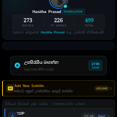
Hasitha Prasad
TRANSLATOR
273
226
499
MOVIES
TV SERIES
TOTAL
SubzLK වෙනුවෙන්
Hasitha Prasad
කළ උපසිරැසි නිර්මාණයකි.
උපසිරැසිය බාගන්න
2795
වාරයක්
සෘජු බාගත කිරීම් සබැඳිය
Add New Subtitle
UPLOAD
මෙයට අලුත් උපසිරැසිය ඇතුල් කරන්න
වීඩියෝ පිටපත් ලබා ගන්න . DOWNLOAD LINKS
720P
300 MB
Direct