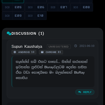
S03
E05
S03
E06
S03
E07
S03
E08
S03
E09
S03
E10
DISCUSSION (1)
Supun Kaushalya
2021-06-10
UNREGISTERED
ANDROID 10
CHROME 81
තෑන්ක්ස් සබ් එකට සහෝ… සින්ක් කරනකන්
ඉවසන්න පුළුවන් Blurayවලටම දෙන්න හසිත
ඒක වඩා හොඳයිනෙ මං බලන්නෙත් BluRay
කොපිය
REPLY