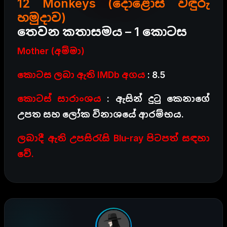
12 Monkeys (දොළොස් වඳුරු
හමුදාව)
තෙවන කතාසමය – 1 කොටස
Mother (අම්මා)
කොටස ලබා ඇති IMDb අගය
: 8.5
කොටස් සාරාංශය
: ඇසින් දුටු කෙනාගේ
උපත සහ ලෝක විනාශයේ ආරම්භය.
ලබාදී ඇති උපසිරැසි Blu-ray පිටපත් සඳහා
වේ.