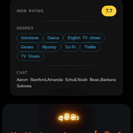
7.7
IMDB RATING
GENRES
Adventure
Drama
English TV shows
Genres
Mystery
Sci-Fi
Thriller
TV Shows
CAST
Aaron Stanford,Amanda Schull,Noah Bean,Barbara
Sukowa
අම්මා