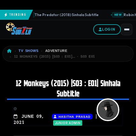
The Predator (2018) Sinhala Subtitle
Robin H
Trending
NEW
NEW
LOGIN
TV SHOWS
ADVENTURE
12 MONKEYS (2015) [S03 : E01]… · S03 E01
12 Monkeys (2015) [S03 : E01] Sinhala
Subtitle
|
JUNE 09,
HASITHA PRASAD
2021
JUNIOR ADMIN