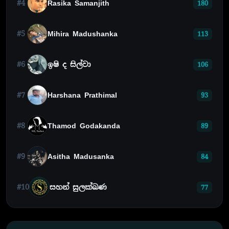
#4
Rasika Samanjith
180
#5
Mihira Madushanka
113
#6
ඉෂි ද සිල්වා
106
#7
Harshana Prathimal
93
#8
Thamod Godakanda
89
#9
Asitha Madusanka
84
#10
සහන් සුලක්ඛණ
77