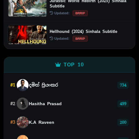
Jurassic World Rebirth (2025) Sinhala
Subtitle
Updated:
BRRIP
Hellhound (2024) Sinhala Subtitle
Updated:
BRRIP
TOP 10
#1
දමිත් ප්‍රියංකර
734
#2
Hasitha Prasad
499
#3
K.A Raveen
200