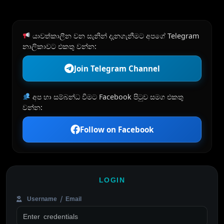
යාවත්කාලීන වන සැනින් දැනගැනීමට අපගේ Telegram
නාලිකාවට එකතු වන්න:
Join Telegram Channel
අප හා සම්බන්ධ වීමට Facebook පිටුව සමග එකතු
වන්න:
Follow on Facebook
LOGIN
Username / Email