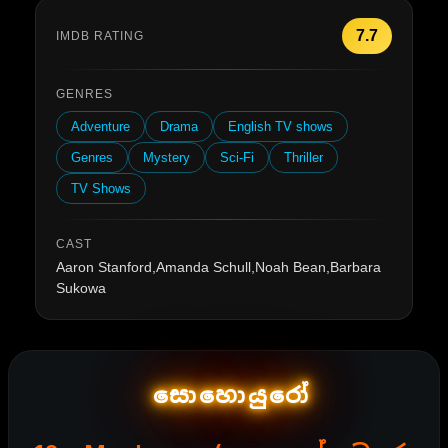
7.7
IMDB RATING
GENRES
Adventure
Drama
English TV shows
Genres
Mystery
Sci-Fi
Thriller
TV Shows
CAST
Aaron Stanford,Amanda Schull,Noah Bean,Barbara
Sukowa
සොහොයුරෝ