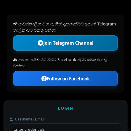
📢 යාවත්කාලීන වන සැනින් දැනගැනීමට අපගේ Telegram
නාලිකාවට එකතු වන්න:
Join Telegram Channel
👥 අප හා සම්බන්ධ වීමට Facebook පිටුව සමග එකතු
වන්න:
Follow on Facebook
LOGIN
Username / Email