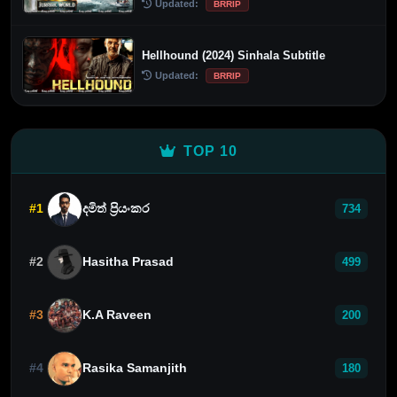
Updated:
BRRIP
Hellhound (2024) Sinhala Subtitle
Updated:
BRRIP
TOP 10
#1
දමිත් ප්‍රියංකර
734
#2
Hasitha Prasad
499
#3
K.A Raveen
200
#4
Rasika Samanjith
180