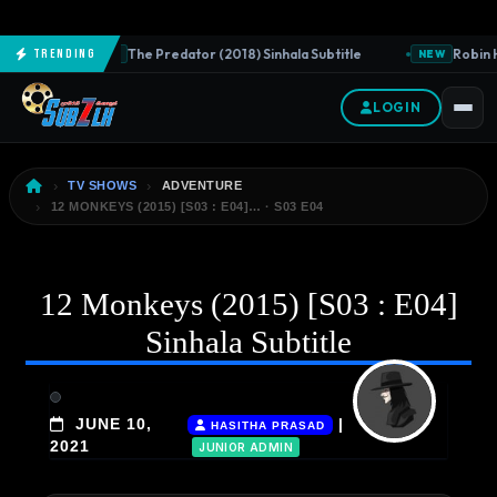
The Predator (2018) Sinhala Subtitle
Robin H
Trending
NEW
NEW
LOGIN
TV SHOWS
ADVENTURE
12 MONKEYS (2015) [S03 : E04]… · S03 E04
12 Monkeys (2015) [S03 : E04]
Sinhala Subtitle
JUNE 10,
|
HASITHA PRASAD
2021
JUNIOR ADMIN