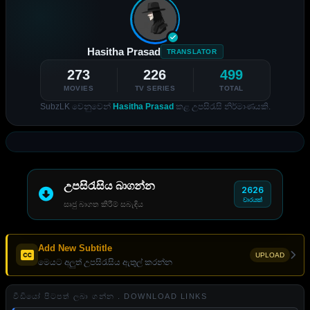
Hasitha Prasad
TRANSLATOR
273
226
499
MOVIES
TV SERIES
TOTAL
SubzLK වෙනුවෙන්
Hasitha Prasad
කළ උපසිරැසි නිර්මාණයකි.
උපසිරැසිය බාගන්න
2626
වාරයක්
සෘජු බාගත කිරීම් සබැඳිය
Add New Subtitle
UPLOAD
මෙයට අලුත් උපසිරැසිය ඇතුල් කරන්න
වීඩියෝ පිටපත් ලබා ගන්න . DOWNLOAD LINKS