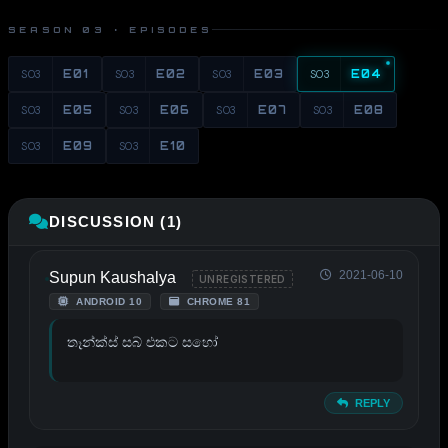
SEASON 03 · EPISODES
S03
E01
S03
E02
S03
E03
S03
E04
S03
E05
S03
E06
S03
E07
S03
E08
S03
E09
S03
E10
DISCUSSION (1)
2021-06-10
Supun Kaushalya
UNREGISTERED
ANDROID 10
CHROME 81
තෑන්ක්ස් සබ් එකට සහෝ
REPLY