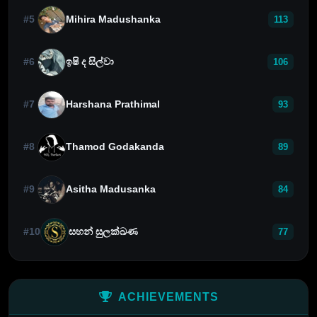
#5
Mihira Madushanka
113
#6
ඉෂි ද සිල්වා
106
#7
Harshana Prathimal
93
#8
Thamod Godakanda
89
#9
Asitha Madusanka
84
#10
සහන් සුලක්ඛණ
77
ACHIEVEMENTS