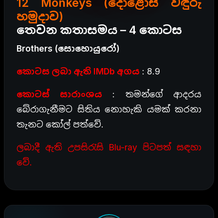
12 Monkeys (දොළොස් වඳුරු
හමුදාව)
තෙවන කතාසමය – 4 කොටස
Brothers (සොහොයුරෝ)
කොටස ලබා ඇති IMDb අගය
: 8.9
කොටස් සාරාංශය
: තමන්ගේ ආදරය
බේරාගැනීමට සිතිය නොහැකි යමක් කරනා
තැනට කෝල් පත්වේ.
ලබාදී ඇති උපසිරැසි Blu-ray පිටපත් සඳහා
වේ.