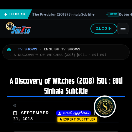
The Predator (2018) Sinhala Subtitle
Robin Ho
Trending
NEW
NEW
LOGIN
TV SHOWS
ENGLISH TV SHOWS
A DISCOVERY OF WITCHES (2018) [S01… · S01 E01
A Discovery of Witches (2018) [S01 : E01]
Sinhala Subtitle
|
SEPTEMBER
සහන් සුලක්ඛණ
21, 2018
EXPERT SUBTITLER