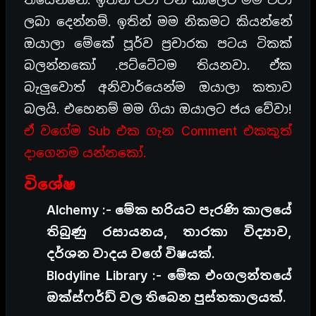
ලබා දෙන්නම්. ඉතින් මම නිකමට කියන්නේ
ඔයාලා මේකේ පූර්ව ප්‍රචාරක පටය ටිකක්
බලන්නකෝ .පට්ටේටම තියනවා. ඒක
බැලුවොත් අනිවාර්යෙන්ම ඔයාලා කතාව
බලයි. එහෙනම් මම ගියා ඔයාලට ජය වේවා!
ඒ වගේම Sub එක ගැන Comment එකකුත්
දාගෙනම යන්නකෝ.
විශේෂ
Alchemy :- මේක හරියට පැරණි කාලයේ
තිබුණු රසායනය, තාරකා විද්‍යාව,
දර්ශන වාදය වගේ විෂයක්.
Blodyline Library :- මේක එංගලන්තයේ
ඔක්ස්ෆර්ඩ් වල තිබෙන පුස්තකාලයක්.