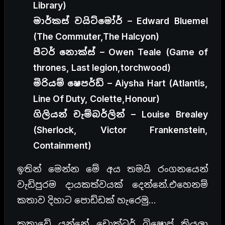
Library)
මාර්කස් වයිට්මෝර් – Edward Bluemel
(The Commuter,The Halcyon)
පීටර් නොක්ස් – Owen Teale (Game of
thrones, Last legion,torchwood)
මිරියම් ෂෙපර්ඩ් – Aiysha Hart (Atlantis,
Line Of Duty, Colette,Honour)
ගිලියන් චැම්බර්ලින් – Louise Brealey
(Sherlock, Victor Frankenstein,
Containment)
ඉතින් මෙන්න මේ අය තමයි රංගනයෙන්
වැඩිපුරම දායකත්වයක් දෙන්නේ.එහෙනම්
කතාව දිහාට පොඩ්ඩක් හැරෙමු…
කතාවේ යන්නේ ඩොක්ටර් බිෂොප් කියලා