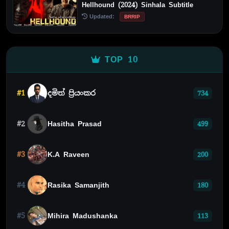
Hellhound (2024) Sinhala Subtitle
Updated:
BRRIP
TOP 10
#1
දමිත් ප්‍රියංකර
734
#2
Hasitha Prasad
499
#3
K.A Raveen
200
#4
Rasika Samanjith
180
#5
Mihira Madushanka
113