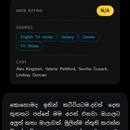
N/A
IMDB RATING
GENRES
English TV shows
fantasy
Genres
TV Shows
CAST
Alex Kingston, Valarie Pettiford, Sorcha Cusack,
Lindsay Duncan
කොහොමද ඉතින් කට්ටියටම.දවස් දෙක
තුනකට පස්සේ මම අරන් එනවා ඔයාලට
අලුත් කතා මාලාවක්. මුලින්ම ස්තුති කරන්න