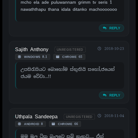
mcho ela ade puluwannam grimm tv seris 1
nawaththapu thana idala ditanko machooooooo
REPLY
Sajith Anthony
2018-10-23
UNREGISTERED
WINDOWS 8.1
CHROME 65
උපසිරැසියට බොහෝම ස්තුතියි සහෝ,ජයෙන්
ජයම වේවා…!!
REPLY
Uthpala Sandeepa
2018-11-04
UNREGISTERED
ANDROID 8
CHROME 66
මම මුල ටික බැලුවෙ සබ් නැතුව…. ඒත්