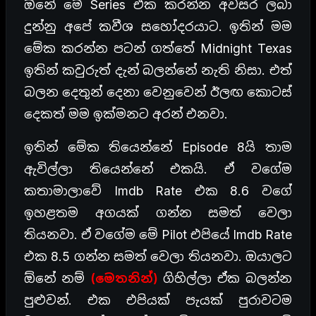
ඕනේ මේ Series එක කරන්න අවසර ලබා
දුන්නු අපේ කවීශ සහෝදරයාට. ඉතින් මම
මේක කරන්න පටන් ගත්තේ Midnight Texas
ඉතින් කවුරුත් දැන් බලන්නේ නැති නිසා. එත්
බලන දෙතුන් දෙනා වෙනුවෙන් ඊලඟ කොටස්
දෙකත් මම ඉක්මනට අරන් එනවා.
ඉතින් මේක තියෙන්නේ Episode 8යි තාම
ඇවිල්ලා තියෙන්නේ එකයි. ඒ වගේම
කතාමාලාවේ Imdb Rate එක 8.6 වගේ
ඉහළතම අගයක් ගන්න සමත් වෙලා
තියනවා. ඒ වගේම මේ Pilot එපියේ Imdb Rate
එක 8.5 ගන්න සමත් වෙලා තියනවා. ඔයාලට
ඕනේ නම්
(මෙතනින්)
ගිහිල්ලා ඒක බලන්න
පුළුවන්. එක එපියක් පැයක් පුරාවටම