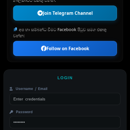
නාලිකාවට එකතු වන්න:
Join Telegram Channel
අප හා සම්බන්ධ වීමට Facebook පිටුව සමග එකතු
වන්න:
Follow on Facebook
LOGIN
Username / Email
Password