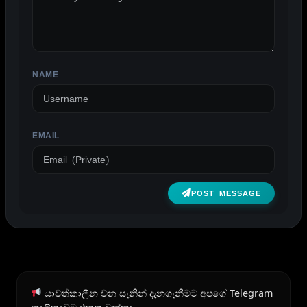
NAME
EMAIL
POST MESSAGE
යාවත්කාලීන වන සැනින් දැනගැනීමට අපගේ Telegram