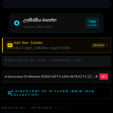
උපසිරැසිය බාගන්න
7452
වාරයක්
සෘජු බාගත කිරීම් සබැඳිය
Add New Subtitle
UPLOAD
මෙයට අලුත් උපසිරැසිය ඇතුල් කරන්න
වීඩියෝ පිටපත් ලබා ගන්න . DOWNLOAD LINKS
A Discovery Of Witches S01E01 HDTV x264-MTB EZTV
E1
GET
A DISCOVERY OF WITCHES (2018) SUB
COLLECTION
SEASON 01 · EPISODES