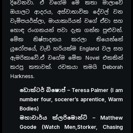
දිවෙනවා. ඒ වගේම මේ කතා මාලාවේ
ඔයාලට ආදරය, අස්වාභාවික දේවල් වන
වැම්පයර්ස්ලා, මායාකාරියන් වගේ ඒවා සහ
හොඳ රංගනයන් පවා දැක ගන්න පුළුවන්.
මේක නිෂ්පාදනය කරලා තියෙන්නේ
යුරෝපයේ, වැඩි හරියක්ම England වල සහ
ඇමරිකාවේ.ඒ වගේම මේක Novel එකකින්
කරපු කතාවක්. රචකයා තමයි Deborah
Harkness.
ඩොක්ටර් බිෂොප් – Teresa Palmer (I am
number four, socerer’s aprentice, Warm
Bodies)
මහාචාර්ය ක්ලරිමොන්ට් – Matthew
Goode (Watch Men,Storker, Chasing