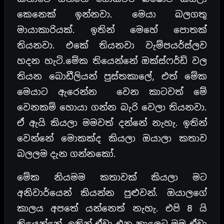
කෙනෙක් ඉන්නවා. මෙයා බලගතු
මායාකාරියක්. ඉතින් මෙහේ පොතක්
තියනවා. එකේ තියනවා වැම්පයර්ස්ලව
හදන හැටි.මේක තියෙන්නේ ඔක්ස්ෆර්ඩ් වල
තියන බොඩීලියන් පුස්තකාලේ, එත් මේක
මෙයාට ඇරෙන්න වෙන කාටවත් මේ
වෙනකම් හොයා ගන්න බැරි වෙලා තියනවා.
ඒ ඇයි කියලා මමවත් දන්නේ නැහැ. ඉතින්
වෙන්නේ මොකක්ද කියලා ඔයාලා කතාව
බලලම දැන ගන්නකෝ.
මේක නියමම කතාවක් කියලා මට
අනිවාර්යෙන් කියන්න පුළුවන්. ඔයාලගේ
කාලය අපතේ යන්නෙත් නැහැ. එපි 8 යි
තියෙන්නේ. ඉතින් ඒවා එන කාලෙට මම ඒවා