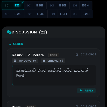
S01
E01
S01
E02
S01
E03
S01
E04
S01
E05
S01
E06
S01
E07
S01
E08
DISCUSSION (22)
← OLDER
2018-09-29
Rasindu V. Perera
USER
WINDOWS 10
CHROME 69
නියමයි…සබ් එකට තැන්ක්ස්…පට්ට කතාවක්
වගේ..
REPLY
2018-09-29