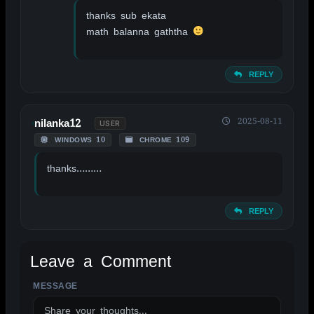
thanks sub ekata
math balanna gaththa
REPLY
2025-08-11
nilanka12
USER
WINDOWS 10
CHROME 109
thanks………
REPLY
Leave a Comment
MESSAGE
ALTERNATIVE: