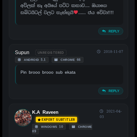
අව්ලක් නෑ අයියේ පට්ට කතාව…. ඔයාගෙ
සබ්ටයිටල් වලට තැන්කුයි
…… ජය වේවා!!!!
REPLY
Supun
2018-11-07
UNREGISTERED
ANDROID 5.1
CHROME 66
Pin brooo brooo sub ekata
REPLY
2021-04-
K.A Raveen
03
EXPERT SUBTITLER
WINDOWS 10
CHROME
89