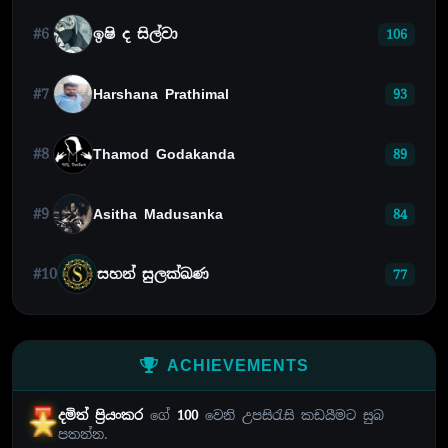
#6
ඉෂි ද සිල්වා
106
#7
Harshana Prathimal
93
#8
Thamod Godakanda
89
#9
Asitha Madusanka
84
#10
සහන් සුලක්ඛණ
77
ACHIEVEMENTS
දමිත් ප්‍රියංකර
ගේ
100
වෙනි උපසිරැසි කඩයීමට සුබ
පතන්න.