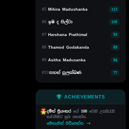
#5
Mihira Madushanka
113
#6
ඉෂි ද සිල්වා
106
#7
Harshana Prathimal
93
#8
Thamod Godakanda
89
#9
Asitha Madusanka
84
#10
සහන් සුලක්ඛණ
77
ACHIEVEMENTS
දමිත් ප්‍රියංකර
ගේ
100
වෙනි උපසිරැසි
කඩයීමට සුබ පතන්න.
මෙතැනින් පිවිසෙන්න