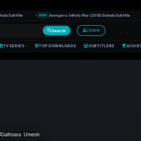
a Subtitle
Avengers: Infinity War (2018) Sinhala Subtitle
NEW
Search
LOGIN
TV SERIES
TOP DOWNLOADS
SUBTITLERS
ACHIE