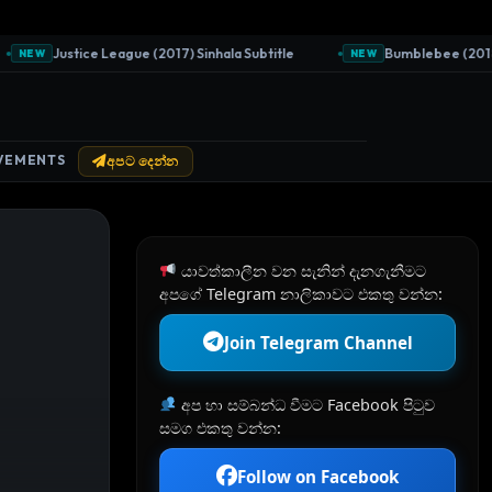
Justice League (2017) Sinhala Subtitle
Bumblebee (2018) Si
NEW
NEW
VEMENTS
අපට දෙන්න
යාවත්කාලීන වන සැනින් දැනගැනීමට
අපගේ Telegram නාලිකාවට එකතු වන්න:
Join Telegram Channel
අප හා සම්බන්ධ වීමට Facebook පිටුව
සමග එකතු වන්න:
Follow on Facebook