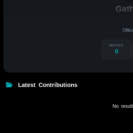
Gat
Offic
MOVIES
0
Latest Contributions
No result