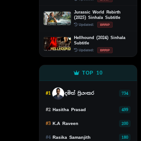
Jurassic World Rebirth
(2025) Sinhala Subtitle
Updated:
BRRIP
Hellhound (2024) Sinhala
Subtitle
Updated:
BRRIP
TOP 10
#1
දමිත් ප්‍රියංකර
734
#2
Hasitha Prasad
499
#3
K.A Raveen
200
#4
Rasika Samanjith
180