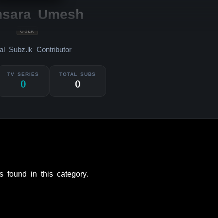
hsara Umesh
USER
ial Subz.lk Contributor
TV SERIES
TOTAL SUBS
0
0
s found in this category.