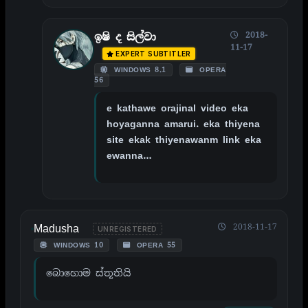
2018-
ඉෂි ද සිල්වා
11-17
EXPERT SUBTITLER
WINDOWS 8.1
OPERA
56
e kathawe orajinal video eka
hoyaganna amarui. eka thiyena
site ekak thiyenawanm link eka
ewanna…
Madusha
2018-11-17
UNREGISTERED
WINDOWS 10
OPERA 55
බොහොම ස්තූතියි