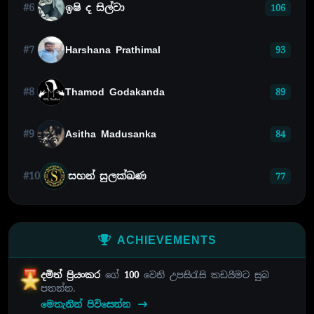
#6
ඉෂි ද සිල්වා
106
#7
Harshana Prathimal
93
#8
Thamod Godakanda
89
#9
Asitha Madusanka
84
#10
සහන් සුලක්ඛණ
77
ACHIEVEMENTS
දමිත් ප්‍රියංකර
ගේ
100
වෙනි උපසිරැසි කඩයීමට සුබ
පතන්න.
මෙතැනින් පිවිසෙන්න