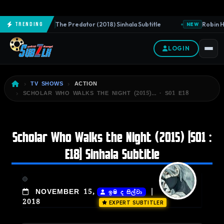
The Predator (2018) Sinhala Subtitle
Robin Ho
Trending
NEW
NEW
LOGIN
TV SHOWS
ACTION
SCHOLAR WHO WALKS THE NIGHT (2015)… · S01 E18
Scholar Who Walks the Night (2015) [S01 :
E18] Sinhala Subtitle
|
NOVEMBER 15,
ඉෂි ද සිල්වා
2018
EXPERT SUBTITLER