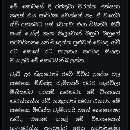
මේ කොටසේ දි රජතුමා මරන්න උත්සහා
කලත් එය සාර්ථක වෙන්නේ නැ. ඒ වගේම
ග්වී රජකමට පත් වෙනවා එයා විසින්ම. කිම්
සංග් යෝල් ගැන කියුවොත් ඔහුට ඔහුගේ
පරිවර්තනයෙන් මිදෙන්න පුළුවන් වෙයිද, ග්වී
රට කෙසේ රට පාලනය කරයිද කියලා
ඔයාලම මේ කොටසින් බලන්න.
වැඩි දුර කියුවොත් රටේ විවිධ ප්‍රදේශ වල
සාමාන්‍ය මිනිස්සු වැම්පයර් බවට හැරවිලා
මිනිසුන්ව දඩයම් කරනවා. මේ විනාශය
නවත්තන්න ග්වී හමුදාවත් සමග එනවා. මේ
සාමාන්‍ය මිනිස්සු වැම්පයර් වුනේ කොහොමද
කව්ද එහෙම කළේ මේ විනාශයෙන්
ගැලවෙන්න පුලුවන්ද? මෙය නවත්තන්න