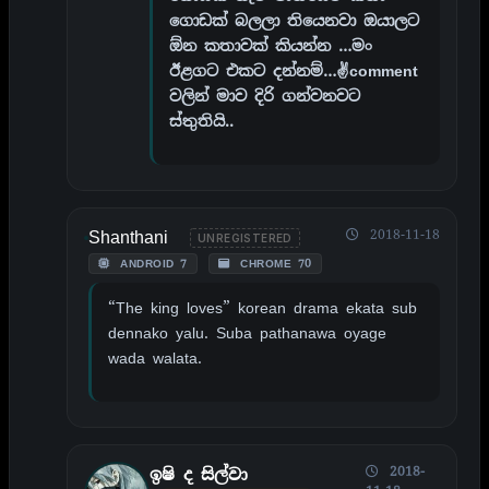
ගොඩක් බලලා තියෙනවා ඔයාලට
ඕන කතාවක් කියන්න …මං
ඊළගට එකට දන්නම්…✌comment
වලින් මාව දිරි ගන්වනවට
ස්තුතියි..
Shanthani
2018-11-18
UNREGISTERED
ANDROID 7
CHROME 70
“The king loves” korean drama ekata sub
dennako yalu. Suba pathanawa oyage
wada walata.
2018-
ඉෂි ද සිල්වා