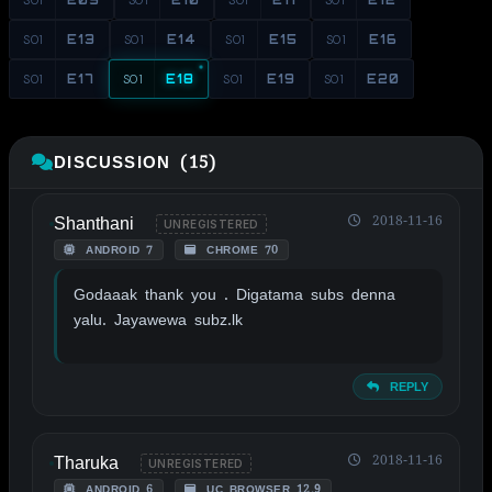
S01
E13
S01
E14
S01
E15
S01
E16
S01
E17
S01
E18
S01
E19
S01
E20
DISCUSSION (15)
Shanthani
2018-11-16
UNREGISTERED
ANDROID 7
CHROME 70
Godaaak thank you . Digatama subs denna
yalu. Jayawewa subz.lk
REPLY
Tharuka
2018-11-16
UNREGISTERED
ANDROID 6
UC BROWSER 12.9