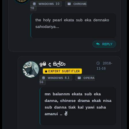
WINDOWS 10
CHROME
70
the holy pearl ekata sub eka dennako
sahodariya…
REPLY
2018-
ඉෂි ද සිල්වා
11-16
EXPERT SUBTITLER
WINDOWS 8.1
OPERA
56
mn balannm ekata sub eka
danna, chinese drama ekak nisa
sub danna tiak kal yawi saha
amarui .. ✌