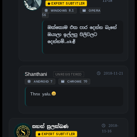
11-18
EXPERT SUBTITLER
WINDOWS 8.1
OPERA
56
ඔක්කොම එක පාර දෙන්න බැනේ
ඔයාලා ඉල්ලපු පිලිවලට
දෙන්නම්..ok✌
Shanthani
2018-11-21
UNREGISTERED
ANDROID 7
CHROME 70
Thnx yalu.
2018-
සහන් සුලක්ඛණ
11-16
EXPERT SUBTITLER