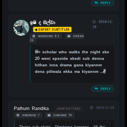
REPLY
2018-11-
ඉෂි ද සිල්වා
18
EXPERT SUBTITLER
WINDOWS 8.1
OPERA
56
මං scholar who walks the night eke
20 weni epsoide ekedi sub denna
hithan inna drama gana kiyannm
dena piliwala ekka ma kiyannm ..✌
REPLY
Pathum Randika
2018-11-18
UNREGISTERED
ANDROID 7
CHROME 70
Thanx sub ekata.. Digatama karanna.. All the