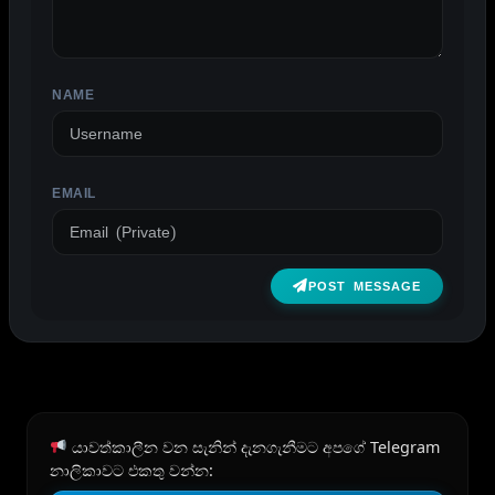
NAME
EMAIL
POST MESSAGE
යාවත්කාලීන වන සැනින් දැනගැනීමට අපගේ Telegram
නාලිකාවට එකතු වන්න: