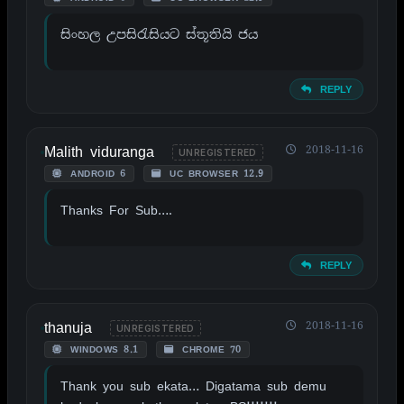
සිංහල උපසිරැසියට ස්තූතියි ජය
REPLY
Malith viduranga
2018-11-16
UNREGISTERED
ANDROID 6
UC BROWSER 12.9
Thanks For Sub….
REPLY
thanuja
2018-11-16
UNREGISTERED
WINDOWS 8.1
CHROME 70
Thank you sub ekata… Digatama sub demu