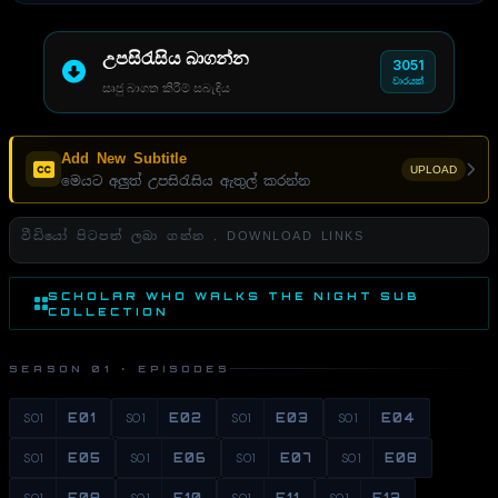
උපසිරැසිය බාගන්න
3051
වාරයක්
සෘජු බාගත කිරීම් සබැඳිය
Add New Subtitle
UPLOAD
මෙයට අලුත් උපසිරැසිය ඇතුල් කරන්න
වීඩියෝ පිටපත් ලබා ගන්න . DOWNLOAD LINKS
SCHOLAR WHO WALKS THE NIGHT SUB
COLLECTION
SEASON 01 · EPISODES
S01
E01
S01
E02
S01
E03
S01
E04
S01
E05
S01
E06
S01
E07
S01
E08
S01
E09
S01
E10
S01
E11
S01
E12