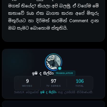
මගක් තියේද? කියලා අපි බලමු. ඒ වගේම මේ
කතාවේ Sub එක බාගත කරන අපේ මිතුරු
මිතුරියට හා දිරිමත් කරමින් Comment දාන
ඔබ සැමට බොහොම ස්තුතියි.
ඉෂි ද සිල්වා
TRANSLATOR
9
97
106
MOVIES
TV SERIES
TOTAL
SubzLK වෙනුවෙන්
ඉෂි ද සිල්වා
කළ උපසිරැසි නිර්මාණයකි.