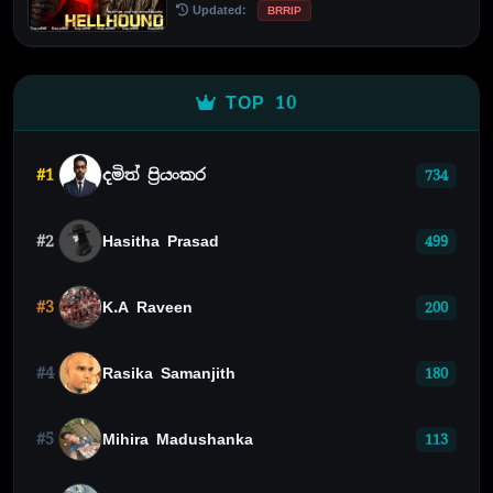
Updated:
BRRIP
TOP 10
#1
දමිත් ප්‍රියංකර
734
#2
Hasitha Prasad
499
#3
K.A Raveen
200
#4
Rasika Samanjith
180
#5
Mihira Madushanka
113