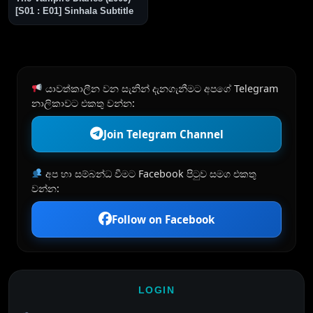
[S01 : E01] Sinhala Subtitle
යාවත්කාලීන වන සැනින් දැනගැනීමට අපගේ Telegram
නාලිකාවට එකතු වන්න:
Join Telegram Channel
අප හා සම්බන්ධ වීමට Facebook පිටුව සමග එකතු
වන්න:
Follow on Facebook
LOGIN