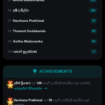
#5
Mihira Madushanka
113
#6
ඉෂි ද සිල්වා
106
#7
Harshana Prathimal
93
#8
Thamod Godakanda
89
#9
Asitha Madusanka
84
#10
සහන් සුලක්ඛණ
77
ACHIEVEMENTS
දමිත් ප්‍රියංකර
ගේ
100
වෙනි උපසිරැසි කඩයීමට සුබ පතන්න.
මෙතැනින් පිවිසෙන්න
Harshana Prathimal
ගේ
50
වෙනි උපසිරැසි කඩයීමට සුබ
පතන්න.