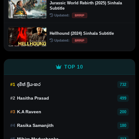
Jurassic World Rebirth (2025) Sinhala
Subtitle
Updated:
BRRIP
Hellhound (2024) Sinhala Subtitle
Updated:
BRRIP
TOP 10
#1
දමිත් ප්‍රියංකර
732
#2
Hasitha Prasad
499
#3
K.A Raveen
200
#4
Rasika Samanjith
180