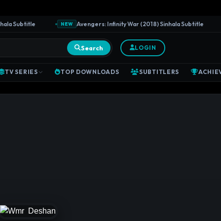
a Subtitle
Avengers: Infinity War (2018) Sinhala Subtitle
NEW
Search
LOGIN
TV SERIES
TOP DOWNLOADS
SUBTITLERS
ACHIE