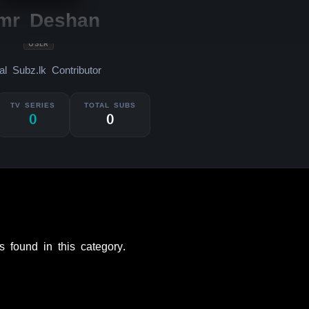
mr Deshan
USER
ial Subz.lk Contributor
TV SERIES
TOTAL SUBS
0
0
s found in this category.