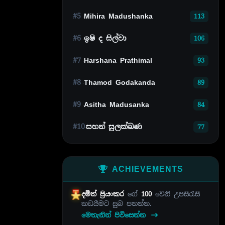
#5
Mihira Madushanka
113
#6
ඉෂි ද සිල්වා
106
#7
Harshana Prathimal
93
#8
Thamod Godakanda
89
#9
Asitha Madusanka
84
#10
සහන් සුලක්ඛණ
77
ACHIEVEMENTS
දමිත් ප්‍රියංකර
ගේ
100
වෙනි උපසිරැසි
කඩයීමට සුබ පතන්න.
මෙතැනින් පිවිසෙන්න