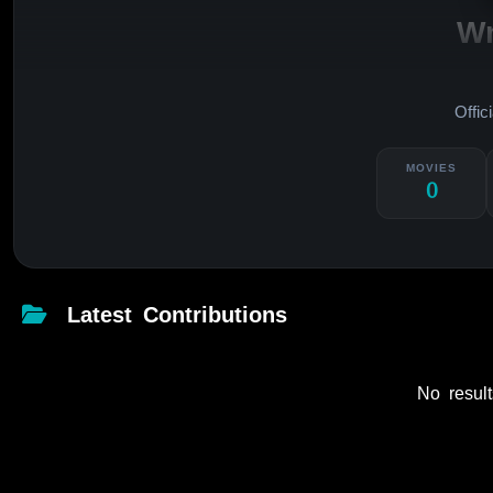
W
Offic
MOVIES
0
Latest Contributions
No result