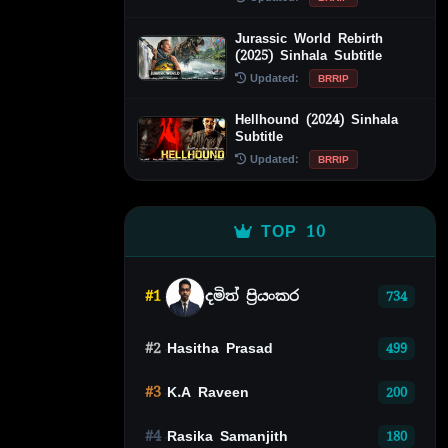
Jurassic World Rebirth
(2025) Sinhala Subtitle
Updated:
BRRIP
Hellhound (2024) Sinhala
Subtitle
Updated:
BRRIP
TOP 10
#1
දමිත් ප්‍රියංකර
734
#2
Hasitha Prasad
499
#3
K.A Raveen
200
#4
Rasika Samanjith
180