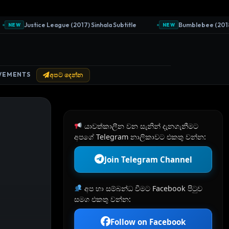
Justice League (2017) Sinhala Subtitle
Bumblebee (2018) Si
NEW
NEW
VEMENTS
අපට දෙන්න
යාවත්කාලීන වන සැනින් දැනගැනීමට
අපගේ Telegram නාලිකාවට එකතු වන්න:
Join Telegram Channel
අප හා සම්බන්ධ වීමට Facebook පිටුව
සමග එකතු වන්න:
Follow on Facebook