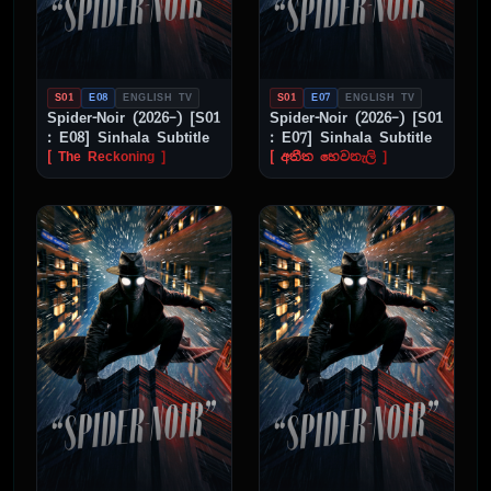
S01
E08
ENGLISH TV
S01
E07
ENGLISH TV
Spider-Noir (2026–) [S01
Spider-Noir (2026–) [S01
: E08] Sinhala Subtitle
: E07] Sinhala Subtitle
[ The Reckoning ]
[ අතීත හෙවනැලි ]