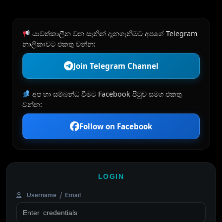
යාවත්කාලීන වන සැනින් දැනගැනීමට අපගේ Telegram
නාලිකාවට එකතු වන්න:
Join Telegram Channel
අප හා සම්බන්ධ වීමට Facebook පිටුව සමග එකතු
වන්න:
Follow on Facebook
LOGIN
Username / Email