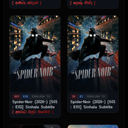
[ ආමාරු වෙලාව ]
[ ලොකු නින්ද ]
S01
E02
ENGLISH TV
S1
E1
ENGLISH TV
Spider-Noir (2026–) [S01
Spider-Noir (2026–) [S01
: E02] Sinhala Subtitle
: E01] Sinhala Subtitle
[ අපරාධ වලට එරෙහිව ]