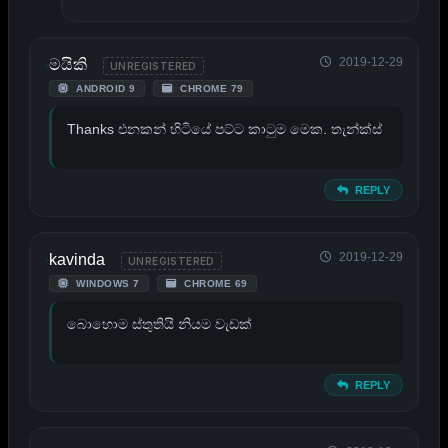
2019-12-29
මයිකි
UNREGISTERED
ANDROID 9
CHROME 79
Thanks එනකන් හිටියේ පට්ට කාටුම මෙක. තැන්ක්ස්
REPLY
2019-12-29
kavinda
UNREGISTERED
WINDOWS 7
CHROME 69
බොහොම ස්තුතියි නියම වැඩක්
REPLY