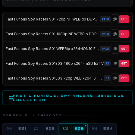
Fast Furious Spy Racers S01 720p NF WEBRip DDP5 1 x264-STRiFE EZTV
PACK
GET
Fast Furious Spy Racers S01 1080p NF WEBRip DDP5 1 x264-STRiFE EZTV
PACK
GET
Fast Furious Spy Racers S01 WEBRip x264-ION10 EZTV
PACK
GET
Fast Furious Spy Racers S01E03 480p x264-mSD EZTV
E3
GET
Fast Furious Spy Racers S01E03 720p WEB x264-STRiFE EZTV
E3
GET
FAST & FURIOUS: SPY RACERS (2019) SUB
COLLECTION
SEASON 01 · EPISODES
S01
E01
S01
E02
S01
E03
S01
E04