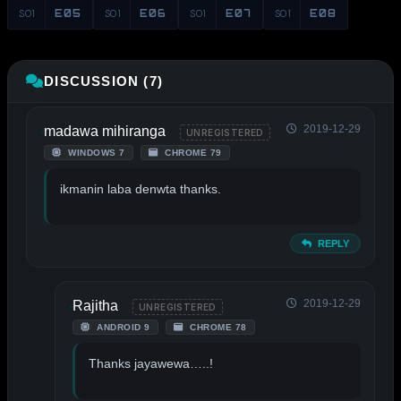
S01
E05
S01
E06
S01
E07
S01
E08
DISCUSSION (7)
2019-12-29
madawa mihiranga
UNREGISTERED
WINDOWS 7
CHROME 79
ikmanin laba denwta thanks.
REPLY
2019-12-29
Rajitha
UNREGISTERED
ANDROID 9
CHROME 78
Thanks jayawewa…..!