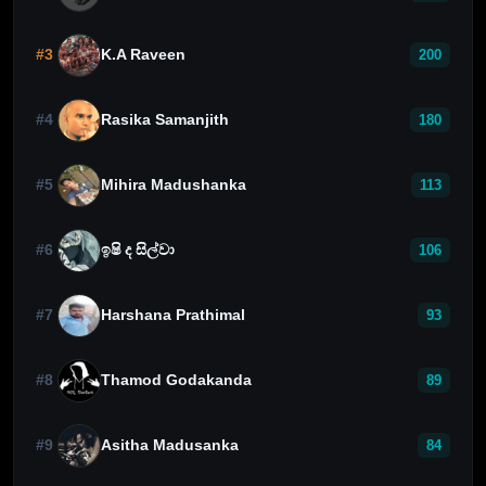
#3
K.A Raveen
200
#4
Rasika Samanjith
180
#5
Mihira Madushanka
113
#6
ඉෂි ද සිල්වා
106
#7
Harshana Prathimal
93
#8
Thamod Godakanda
89
#9
Asitha Madusanka
84