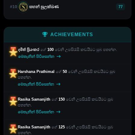
#10
සහන් සුලක්ඛණ
77
ACHIEVEMENTS
දමිත් ප්‍රියංකර
ගේ
100
වෙනි උපසිරැසි කඩයීමට සුබ පතන්න.
මෙතැනින් පිවිසෙන්න
Harshana Prathimal
ගේ
50
වෙනි උපසිරැසි කඩයීමට සුබ
පතන්න.
මෙතැනින් පිවිසෙන්න
Rasika Samanjith
ගේ
150
වෙනි උපසිරැසි කඩයීමට සුබ
පතන්න.
මෙතැනින් පිවිසෙන්න
Rasika Samanjith
ගේ
125
වෙනි උපසිරැසි කඩයීමට සුබ
පතන්න.