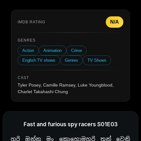
N/A
IMDB RATING
GENRES
Action
Animation
Crime
English TV shows
Genres
TV Shows
CAST
Tyler Posey, Camille Ramsey, Luke Youngblood,
Charlet Takahashi Chung
Fast and furious spy racers S01E03
හරි ඔන්න මං කොහොමහරි තුන් වෙනි