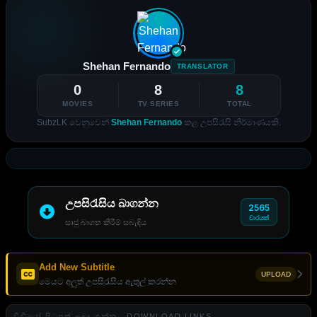
Shehan Fernando
TRANSLATOR
0
8
8
MOVIES
TV SERIES
TOTAL
SubzLK වෙනුවෙන්
Shehan Fernando
කළ උපසිරැසි නිර්මාණයකි.
උපසිරැසිය බාගන්න
2565
වාරයක්
සෘජු බාගත කිරීම් සබැඳිය
Add New Subtitle
UPLOAD
මෙයට අලුත් උපසිරැසිය ඇතුල් කරන්න
වීඩියෝ පිටපත් ලබා ගන්න . DOWNLOAD LINKS