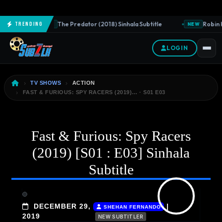
The Predator (2018) Sinhala Subtitle
Robin H
Trending
NEW
NEW
LOGIN
TV SHOWS
ACTION
FAST & FURIOUS: SPY RACERS (2019)… · S01 E03
Fast & Furious: Spy Racers
(2019) [S01 : E03] Sinhala
Subtitle
DECEMBER 29,
|
SHEHAN FERNANDO
2019
NEW SUBTITLER