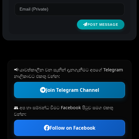
POST MESSAGE
📢 යාවත්කාලීන වන සැනින් දැනගැනීමට අපගේ Telegram
නාලිකාවට එකතු වන්න:
Join Telegram Channel
👥 අප හා සම්බන්ධ වීමට Facebook පිටුව සමග එකතු
වන්න:
Follow on Facebook