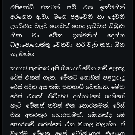
එපිසෝඩ් එකටත් සබ් එක ඉක්මනින්
අරගෙන ආවා. මගෙ පලවෙනි හා දෙවනි
උපසිරැස වලට ගොඩක් හොද ප්‍රතිචාර තිබුණ
නිසා මං මේක ඉක්මනින් දෙන්න
බලාපොරොත්තු වෙනවා. හරි වැඩි කතා ඕන
නෑ ඔන්න.
කතාව පැත්තට අපි ගියොත් මේක නම් ලොකු
රේස් එකක් ගැන. මේකට ගොඩක් පළපුරුදු
රේස් පදින අය තමා සහභාගි වෙන්නෙ. මේක
රේස් එකක් කිව්වාට දන්නවනේ ශාශිගේ
හැටි. මේකත් තවත් එක හොරකමක්. රේස්
එක අතරතුර හොරකමක්. මොකක්ද මේ
හොරකම් කරන්නේ. ඒක ඔයාල බලන්න. ඒ
වගේම මේකෙ අපේ ටෝනිගෙයි එයාගෙ