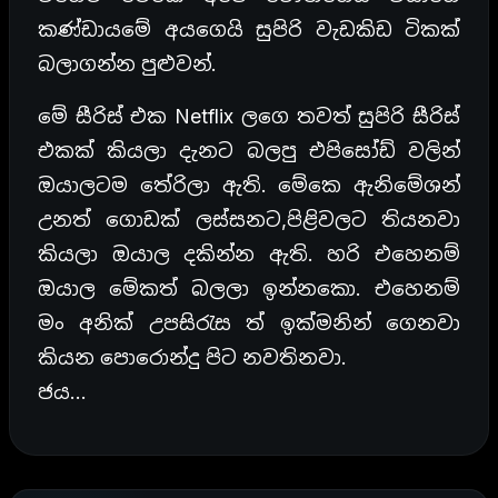
කණ්ඩායමේ අයගෙයි සුපිරි වැඩකිඩ ටිකක්
බලාගන්න පුළුවන්.
මේ සීරිස් එක Netflix ලගෙ තවත් සුපිරි සීරිස්
එකක් කියලා දැනට බලපු එපිසෝඩ් වලින්
ඔයාලටම තේරිලා ඇති. මේකෙ ඇනිමේශන්
උනත් ගොඩක් ලස්සනට,පිළිවලට තියනවා
කියලා ඔයාල දකින්න ඇති. හරි එහෙනම්
ඔයාල මේකත් බලලා ඉන්නකො. එහෙනම්
මං අනික් උපසිරැස ත් ඉක්මනින් ගෙනවා
කියන පොරොන්දු පිට නවතිනවා.
ජය…