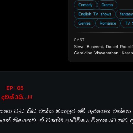
Comedy
Drama
English TV shows
fantas
Genres
Romance
TV 
CAST
Steve Buscemi, Daniel Radclif
Geraldine Viswanathan, Karan
EP : 05
දවස් 3යි…!!!
අයගෙ වැඩ කිඩ එක්ක ඔයාලට මේ ඇරගෙන එන්නෙ 
යක් තියෙනව. ඒ වගේම පෘථිවියෙ විනාශයට තව දව