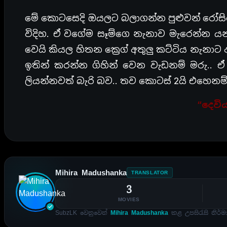
මේ කොටසෙදි ඔයලට බලාගන්න පුළුවන් රෝස
විදිහ. ඒ වගේම සෑම්ගෙ නැනාව මැරෙන්න 
වෙයි කියල හිතන ක්‍රෙග් අතුලු කට්ටිය නැනාට
ඉතින් කරන්න ගිහින් වෙන වැඩනම් මරු..
ලියන්නවත් බැරි බව.. තව කොටස් 2යි එහෙනම
“දෙවිය
Mihira Madushanka
TRANSLATOR
3
MOVIES
SubzLK වෙනුවෙන්
Mihira Madushanka
කළ උපසිරැසි නිර්ම