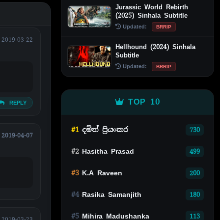
Jurassic World Rebirth
(2025) Sinhala Subtitle
Updated:
BRRIP
2019-03-22
Hellhound (2024) Sinhala
Subtitle
Updated:
BRRIP
TOP 10
REPLY
#1
දමිත් ප්‍රියංකර
730
2019-04-07
#2
Hasitha Prasad
499
#3
K.A Raveen
200
#4
Rasika Samanjith
180
#5
Mihira Madushanka
113
2019-03-23