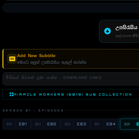
උපසිරැසිය
සෘජු බාගත කිරීම
Add New Subtitle
මෙයට අලුත් උපසිරැසිය ඇතුල් කරන්න
වීඩියෝ පිටපත් ලබා ගන්න . DOWNLOAD LINKS
MIRACLE WORKERS (2019) SUB COLLECTION
SEASON 01 · EPISODES
S01
E01
S01
E02
S01
E03
S01
E04
S01