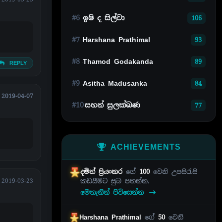
#6
ඉෂි ද සිල්වා
106
#7
Harshana Prathimal
93
#8
Thamod Godakanda
89
REPLY
#9
Asitha Madusanka
84
2019-04-07
#10
සහන් සුලක්ඛණ
77
ACHIEVEMENTS
දමිත් ප්‍රියංකර
ගේ
100
වෙනි උපසිරැසි
2019-03-23
කඩයීමට සුබ පතන්න.
මෙතැනින් පිවිසෙන්න
Harshana Prathimal
ගේ
50
වෙනි