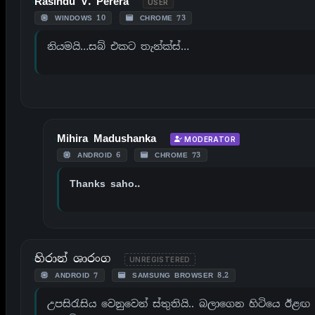
Rasindu V. Perera
USER
WINDOWS 10
CHROME 73
නියමයි…සබ් එකට තැන්ක්ස්…
Mihira Madushanka
MODERATOR
ANDROID 6
CHROME 73
Thanks saho..
හිරාන් ශාරංග
UNREGISTERED
ANDROID 7
SAMSUNG BROWSER 8.2
උපසිරැසිය වෙනුවෙන් ස්තුතියි.. බලාගෙන හිටියෙ ඊළඟ