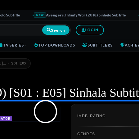
Subtitle
Avengers: Infinity War (2018) Sinhala Subtitle
NEW
N
Search
LOGIN
TV SERIES
TOP DOWNLOADS
SUBTITLERS
ACHIE
5]… · S01 E05
 [S01 : E05] Sinhala Subtit
IMDB RATING
RATOR
GENRES