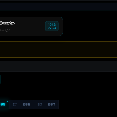
 බාගන්න
1043
වාරයක්
් සබැඳිය
E05
S01
E06
S01
E07