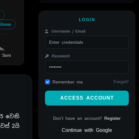
y
LOGIN
Shows
Username / Email
fe,
 Soni
Password
Forgot?
Remember me
ACCESS ACCOUNT
5 වෙනි
Don't have an account?
Register
ස් 2යි
Continue with Google
Alternative: