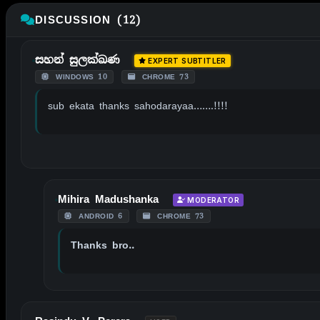
DISCUSSION (12)
සහන් සුලක්ඛණ
EXPERT SUBTITLER
WINDOWS 10
CHROME 73
sub ekata thanks sahodarayaa…….!!!!
Mihira Madushanka
MODERATOR
ANDROID 6
CHROME 73
Thanks bro..