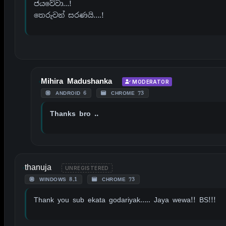
ජයවේවා…!
තෙරුවන් සරණයි….!
Mihira Madushanka
MODERATOR
ANDROID 6
CHROME 73
Thanks bro ..
thanuja
UNREGISTERED
WINDOWS 8.1
CHROME 73
Thank you sub ekata godariyak….. Jaya wewa!! BS!!!