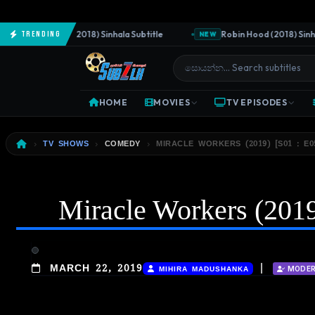
The Predator (2018) Sinhala Subtitle
Robin Hood (2018) Sinhala 
Trending
NEW
HOME
MOVIES
TV EPISODES
TV SHOWS
COMEDY
MIRACLE WORKERS (2019) [S01 : E0
Miracle Workers (2019)
|
MARCH 22, 2019
MIHIRA MADUSHANKA
MODE