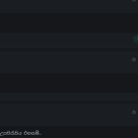
 උපසිරැසිය එනකම්..