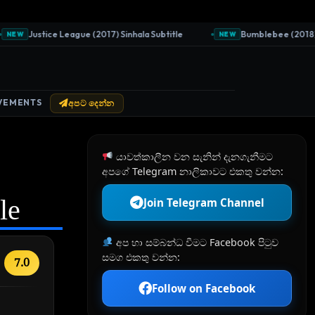
Justice League (2017) Sinhala Subtitle
Bumblebee (2018) Sin
EW
NEW
VEMENTS
අපට දෙන්න
යාවත්කාලීන වන සැනින් දැනගැනීමට
අපගේ Telegram නාලිකාවට එකතු වන්න:
le
Join Telegram Channel
අප හා සම්බන්ධ වීමට Facebook පිටුව
සමග එකතු වන්න:
7.0
Follow on Facebook