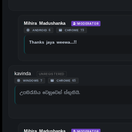
Mihira Madushanka
MODERATOR
ANDROID 6
CHROME 73
Thanks jaya weewa…!!
kavinda
UNREGISTERED
WINDOWS 7
CHROME 65
උපසිරැසිය වෙනුවෙන් ස්තුතියි.
Mihira Madushanka
MODERATOR