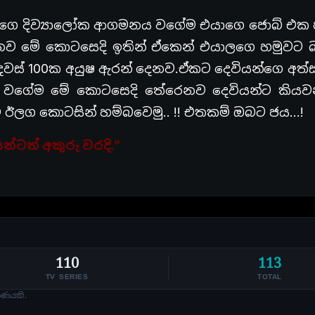
ිගෙ දිව්‍යාලෝක ආගමනය වගේම එයාගෙ ජොබ් එක 
යනව මේ කොටසෙදි ඉතින් ඒකෙන් එයාලගෙ හමුවට බ
 දවස් 100ක අයුෂ ඇරන්
දෙනව.ඒකට
දෙවියන්ගෙ අත්
 ඒ වගේම මේ කොටසෙදි තේරෙනව දෙවියන්ට කියව
් ඊලග කොටසින් හම්බවෙමු.. !! එතකම් ඔබට ජය…!
න්ටත් අකුරු වරදි.”
110
113
TV SERIES
TOTAL
ාණයකි.