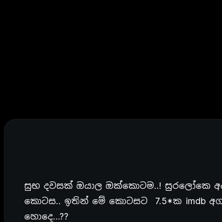
සුභ දවසක් ඔයාල ඔක්කොටම..! සුරලෝකෙ 
කොටස.. ඉතින් මේ කොටසට 7.5*ක imdb අග
හොදෙ…??