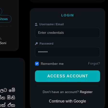
LOGIN
Shows
Username / Email
,
Soni
Password
Forgot?
Remember me
ACCESS ACCOUNT
ාලට මේ
Don't have an account?
Register
න්න ඕනි
Continue with Google
ෙක් ඒක
Alternative: