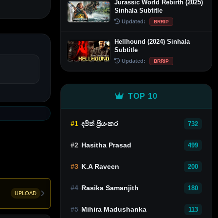
Jurassic World Rebirth (2025)
Sinhala Subtitle
Updated:
BRRIP
Hellhound (2024) Sinhala
Subtitle
Updated:
BRRIP
TOP 10
#1
දමිත් ප්‍රියංකර
732
#2
Hasitha Prasad
499
#3
K.A Raveen
200
#4
Rasika Samanjith
180
UPLOAD
#5
Mihira Madushanka
113