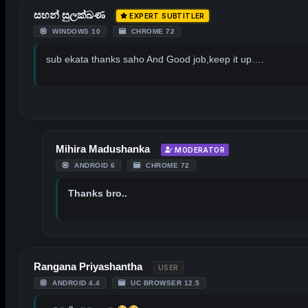
සහන් සුලක්ඛණ
EXPERT SUBTITLER
WINDOWS 10
CHROME 72
sub ekata thanks saho And Good job,keep it up….
Mihira Madushanka
MODERATOR
ANDROID 6
CHROME 72
Thanks bro..
Rangana Priyashantha
USER
ANDROID 4.4
UC BROWSER 12.5