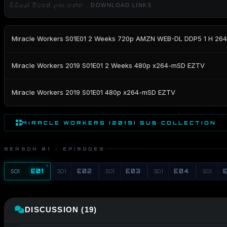
වීඩියෝ පිටපත් ලබා ගන්න . DOWNLOAD LINKS
Miracle Workers S01E01 2 Weeks 720p AMZN WEB-DL DDP5 1 H 2
Miracle Workers 2019 S01E01 2 Weeks 480p x264-mSD EZTV
Miracle Workers 2019 S01E01 480p x264-mSD EZTV
MIRACLE WORKERS (2019) SUB COLLECTION
SEASON 01 · EPISODES
S01
E01
S01
E02
S01
E03
S01
E04
S01
DISCUSSION (19)