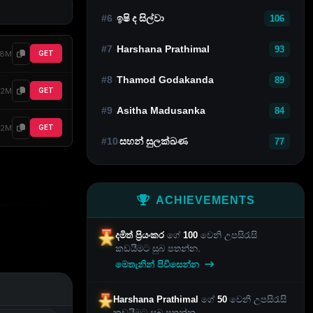
#6
ඉෂි ද සිල්වා
106
#7
Harshana Prathimal
93
58M
GET
#8
Thamod Godakanda
89
82M
GET
#9
Asitha Madusanka
84
82M
GET
#10
සහන් සුලක්ඛණ
77
ACHIEVEMENTS
දමිත් ප්‍රියංකර
ගේ
100
වෙනි උපසිරැසි
කඩයීමට සුබ පතන්න.
මෙතැනින් පිවිසෙන්න
Harshana Prathimal
ගේ
50
වෙනි උපසිරැසි
කඩයීමට සුබ පතන්න.