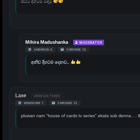
පට්ට දිගටම දෙමු
Mihira Madushanka
MODERATOR
ANDROID 6
CHROME 72
අනිව දිගටම දෙනව..
Laxe
UNREGISTERED
WINDOWS 7
CHROME 72
pluwan nam “house of cards tv series” ekata sub denna…. 