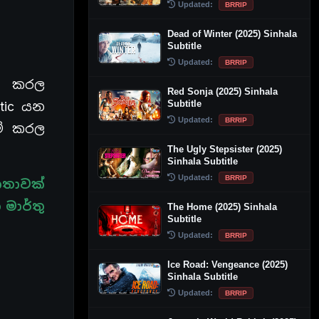
Updated:
BRRIP
Dead of Winter (2025) Sinhala
Subtitle
Updated:
BRRIP
වල කරල
Red Sonja (2025) Sinhala
Subtitle
tic යන
Updated:
BRRIP
ම් කරල
The Ugly Stepsister (2025)
Sinhala Subtitle
Updated:
BRRIP
කතාවක්
මාර්තු
The Home (2025) Sinhala
Subtitle
Updated:
BRRIP
Ice Road: Vengeance (2025)
Sinhala Subtitle
Updated:
BRRIP