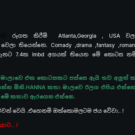
හි
රූගත කිරීම් Atlanta,Georgia , USA 
ලා තියෙන්නෙ. Comady ,drama ,fantasy ,roman
දැනට 7.4ක Imbd අගයක් තියෙන මේ කොටස න
මාලාවෙ එක කොටසකට පස්සෙ ඇයි තව අලුත් 
යන්න
ඕනි.HANNA
කතා මාලවෙ ඊලග එපිය එන්නෙ 
ට මේ කතාව ඇරගෙන එන්නෙ.
වන් වෙයි .එහෙනම් ඔක්කොමලටම ජය වේවා.. !
ාට.. !