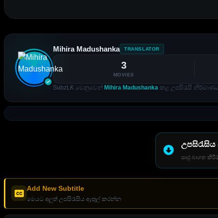
Mihira Madushanka
TRANSLATOR
3
MOVIES
SubzLK වෙනුවෙන්
Mihira Madushanka
කළ උපසිරැසි නිර්මාණය
උපසිරැසිය
සෘජු බාගත කිරීම
Add New Subtitle
මෙයට අලුත් උපසිරැසිය ඇතුල් කරන්න