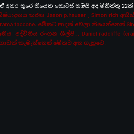
 අතර තුරෙ තියෙන කොටස් තමයි අද මිනිත්තු 22ක්
නිෂ්පාදනය කරන Jason
p.hauaer
, Simon rich අති
a taccone. මේකට පාදක් වෙලා තියෙන්නෙත් Simo
තිය. අද්විතීය රංගන ශිල්පි… Daniel radcliffe
(cra
ා ගොඩක් කැමැත්තෙන් මේකට අත ගැහුවෙ.