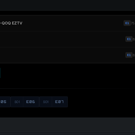
64-QOQ EZTV
7
E1
E1
E1
E05
S01
E06
S01
E07