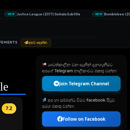
Justice League (2017) Sinhala Subtitle
Bumblebee (2018) S
NEW
NEW
VEMENTS
අපට දෙන්න
යාවත්කාලීන වන සැනින් දැනගැනීමට
අපගේ Telegram නාලිකාවට එකතු වන්න:
le
Join Telegram Channel
අප හා සම්බන්ධ වීමට Facebook පිටුව
සමග එකතු වන්න:
7.2
Follow on Facebook