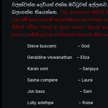
වලක්වන්න දෙවියන් එක්ක ඔට්ටුවක් අල්ලනව.ඒ
බලාගන්න තියෙන්නෙ.
TBS ආයතනය මගින් 
උන මේ කොටසනම් අධ්‍යක්ෂනය කරන්නෙ Joram
විසින් රචිත “What in god’s name” කියන කෘ
potter))මෙහි ප්‍රධාන චරිතයක් රගපාන නිස
Steve buscemi – God
Geraldine viswanathan – Eliza
Karan soni – Sanjaya
Sasha compere – Laura
Jon bass – Sam
Lolly adefope – Roise