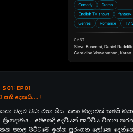
Comedy
Drama
English TV shows
fantasy
Genres
Romance
TV 
CAST
Steve Buscemi, Daniel Radcliffe
Geraldine Viswanathan, Karan 
S 01 : EP 01
 සති දෙකයි…. !
 කතා වලට වඩා එහා ගිය කතා මාලාවක් තමයි ඔය
රියාදාමය .. මෙකෙදි දෙවියන් පෘථිවිය විනාශ කර
න හිතන පහල මට්ටමෙ ඉන්න සුරංගන ලෝකෙ දෙන්න