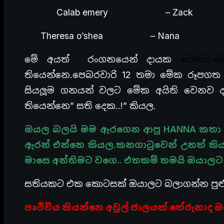
Calab emery – Zack
Theresa o’shea – Nana
මේ අයත් රංගනයෙන් දායක
වෙනව.මෙ
තියෙන්නෙ.පෙබරවාරි 12 තමා මේක රූපගත වෙ
සියලූම ගනයන් වලට මේක අයිති වෙනව 
තියෙන්නෙ” සති දෙක..!” කියල.
ඔයල බලයි මම ඇරගෙන ආපු HANNA කතා 
ඇරන් එන්නෙ
කියල.කනගාටුවෙන්
උනත් කි
මාසෙ අන්තිමට වගෙ.. එතකම් තමයි ඔයාල
සතියකට එක කොටසක් ඔයාලට බලාගන්න පුළු
පෘථිවිය කියන්නෙ අවුල් ජාලයක් තේරුනාද ඔය