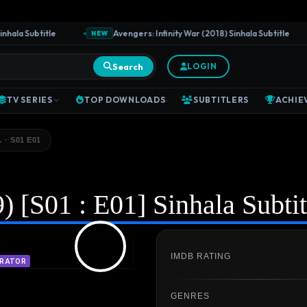
la Subtitle
Avengers: Infinity War (2018) Sinhala Subtitle
NEW
Search
LOGIN
TV SERIES
TOP DOWNLOADS
SUBTITLERS
ACHIE
 · S01 E01
 [S01 : E01] Sinhala Subtit
IMDB RATING
RATOR
GENRES