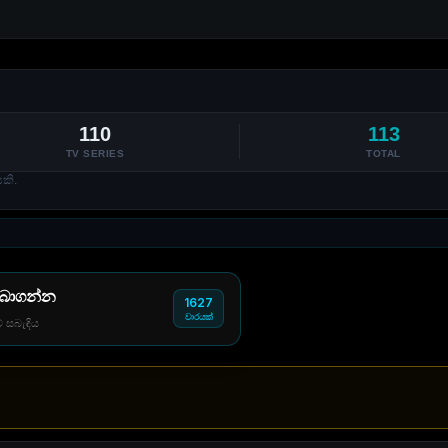
110
113
TV SERIES
TOTAL
කි.
 බාගන්න
1627
වාරයක්
් සබැඳිය