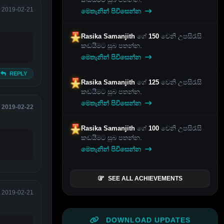
2019-02-21
මෙතැනින් පිවිසෙන්න
Rasika Samanjith
ගේ
150
වෙනි උපසිරැසි
කඩයීමට සුබ පතන්න.
මෙතැනින් පිවිසෙන්න
REPLY
Rasika Samanjith
ගේ
125
වෙනි උපසිරැසි
කඩයීමට සුබ පතන්න.
මෙතැනින් පිවිසෙන්න
2019-02-22
Rasika Samanjith
ගේ
100
වෙනි උපසිරැසි
කඩයීමට සුබ පතන්න.
මෙතැනින් පිවිසෙන්න
SEE ALL ACHIEVEMENTS
2019-02-21
DOWNLOAD UPDATES