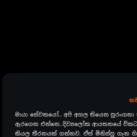
තව
මායා සේවකයෝ.. අපි අහල තියෙන සුරංගනා
ඇරගෙන එන්නෙ..දිව්‍යලෝක ආයතනයේ විකට ක්‍
කියල තීරනයක් ගන්නව. ඒත් මිනිස්සු ගැ