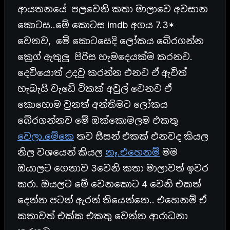
ආයතනයේ පලවෙනි කතා මාලාවෙ අවසාන
කොටස..මේ කොටස imdb අගය 7.3*
වෙනව, මේ කොටසෙදි ලෝකය බේරගන්න
ක්‍රෙග් ඇතුලු පිරිස හැමදෙයක්ම කරනව.
දෙවියොත් උදවු කරන්න එනව ඒ ඇවිත්
හැබැයි වැඩේ ටිකක් අවුල් වෙනව ඒ
කොහොම වුනත් අන්තිමට ලෝකය
බේරගන්නව මේ ඔක්කොමලම එකතු
වෙලා.මේකෙ
තව සීසන් එකක් එනවද කියල
නිල වශයෙන් කියල
නෑ.එහෙනම්
මම
ඔයාලට ගෙනාව 3වෙනි කතා මාලාවත් ඉවර
කරා. ඔයලට මේ වෙනකොට 4 වෙනි එකත්
දෙන්න පටන් ඇරන් තියෙන්නෙ.. එහෙනම් ඒ
කතාවත් එක්ක එකතු වෙන්න ආරාධනා