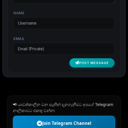
NAME
EMAIL
POST MESSAGE
📢 යාවත්කාලීන වන සැනින් දැනගැනීමට අපගේ Telegram
නාලිකාවට එකතු වන්න:
Join Telegram Channel