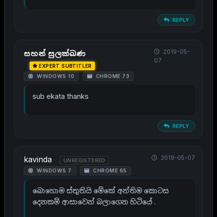
REPLY
2019-05-
සහන් සුලක්ඛණ
07
EXPERT SUBTITLER
WINDOWS 10
CHROME 73
sub ekata thanks
REPLY
2019-05-07
kavinda
UNREGISTERED
WINDOWS 7
CHROME 65
බොහොම ස්තුතියි මේකේ අන්තිම කොටස
දෙනකම් ආසාවෙන් බලාගෙන හිටියේ .