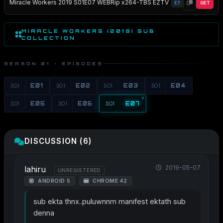
Miracle Workers 2019 S01E07 WEBRip x264-TBS EZTV
E7
GET
MIRACLE WORKERS (2019) SUB
COLLECTION
SEASON 01 · EPISODES
S01
E01
S01
E02
S01
E03
S01
E04
S01
E05
S01
E06
S01
E07
DISCUSSION (6)
2019-05-07
lahiru
UNREGISTERED
ANDROID 5
CHROME 42
sub ekta thnx..puluwnnm manifest ektath sub
denna