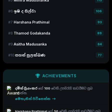
#5
Mihira Madushanka
113
#6
ඉෂි ද සිල්වා
106
#7
Harshana Prathimal
93
#8
Thamod Godakanda
89
#9
Asitha Madusanka
84
#10
සහන් සුලක්ඛණ
77
ACHIEVEMENTS
දමිත් ප්‍රියංකර
ගේ
100
වෙනි උපසිරැසි කඩයීමට සුබ
පතන්න.
මෙතැනින් පිවිසෙන්න
Harshana Prathimal
ගේ
50
වෙනි උපසිරැසි කඩයීමට සුබ