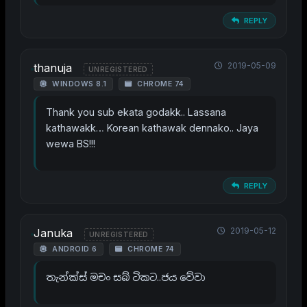
REPLY
2019-05-09
thanuja
UNREGISTERED
WINDOWS 8.1
CHROME 74
Thank you sub ekata godakk.. Lassana
kathawakk… Korean kathawak dennako.. Jaya
wewa BS!!!
REPLY
2019-05-12
Januka
UNREGISTERED
ANDROID 6
CHROME 74
තැන්ක්ස් මචං සබ් ටිකට..ජය වේවා