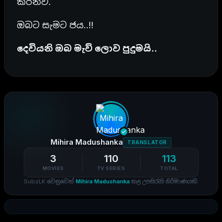
කරනව.
ඔබට සැමට ජය..!!
දෙවියනි ඔබ මැව් ලොව පුදුමයි..
Mihira Madushanka
TRANSLATOR
3
110
113
MOVIES
TV SERIES
TOTAL
SubzLK වෙනුවෙන්
Mihira Madushanka
කළ උපසිරැසි නිර්මාණයකි.