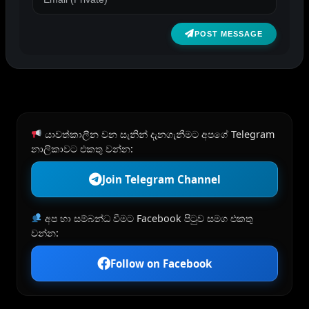
POST MESSAGE
යාවත්කාලීන වන සැනින් දැනගැනීමට අපගේ Telegram
නාලිකාවට එකතු වන්න:
Join Telegram Channel
අප හා සම්බන්ධ වීමට Facebook පිටුව සමග එකතු
වන්න:
Follow on Facebook