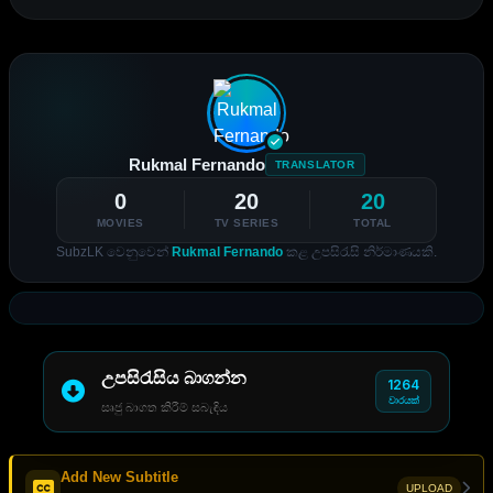
Rukmal Fernando
TRANSLATOR
0
20
20
MOVIES
TV SERIES
TOTAL
SubzLK වෙනුවෙන්
Rukmal Fernando
කළ උපසිරැසි නිර්මාණයකි.
උපසිරැසිය බාගන්න
1264
වාරයක්
සෘජු බාගත කිරීම් සබැඳිය
Add New Subtitle
UPLOAD