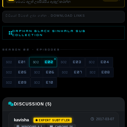
මෙයට අලුත් උපසිරැසිය ඇතුල් කරන්න
වීඩියෝ පිටපත් ලබා ගන්න . DOWNLOAD LINKS
ORPHAN BLACK SINHALA SUB
COLLECTION
SEASON 02 · EPISODES
S02
E01
S02
E02
S02
E03
S02
E04
S02
E05
S02
E06
S02
E07
S02
E08
S02
E09
S02
E10
DISCUSSION (5)
2017-03-07
kavisha
EXPERT SUBTITLER
WINDOWS 8.1
CHROME 56