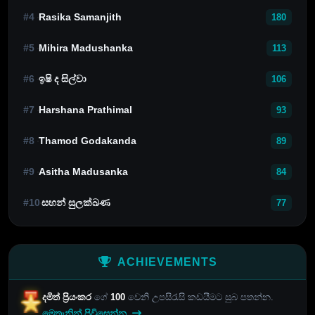
#4
Rasika Samanjith
180
#5
Mihira Madushanka
113
#6
ඉෂි ද සිල්වා
106
#7
Harshana Prathimal
93
#8
Thamod Godakanda
89
#9
Asitha Madusanka
84
#10
සහන් සුලක්ඛණ
77
ACHIEVEMENTS
දමිත් ප්‍රියංකර
ගේ
100
වෙනි උපසිරැසි කඩයීමට සුබ පතන්න.
මෙතැනින් පිවිසෙන්න