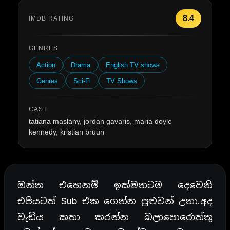
8.4
IMDB RATING
GENRES
Action
Drama
English TV shows
Genres
Sci-Fi
TV Shows
CAST
tatiana maslany, jordan gavaris, maria doyle
kennedy, kristian bruun
ඔන්න එහෙනම් ඉක්මනටම දෙවෙනි
එපියටත් Sub එක ගෙන්න පුළුවන් උනා.අද
වැඩිය කතා කරන්න බලාපොරොත්තු