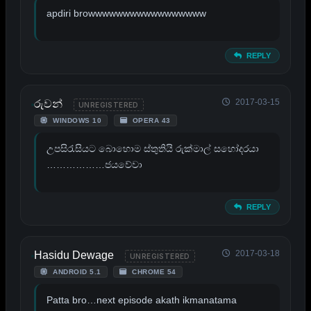
apdiri browwwwwwwwwwwwwwwww
REPLY
2017-03-15
රුවන්
UNREGISTERED
WINDOWS 10
OPERA 43
උපසිරැසියට බොහොම ස්තුතියි රුක්මාල් සහෝදරයා
………………ජයවේවා
REPLY
2017-03-18
Hasidu Dewage
UNREGISTERED
ANDROID 5.1
CHROME 54
Patta bro…next episode akath ikmanatama