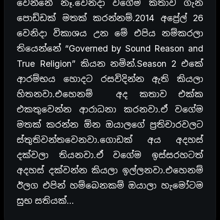
වෙන්නේ නෑ.වෙනදා වගේම කතාව ගැන
පොඩ්ඩක් මතක් කරන්නම්.2014 අප්‍රේල් 26
වෙනිදා විකාශය උන මේ එපිය නම්කරලා
තියෙන්නේ “Governed by Sound Reason and
True Religion” කියන නමින්.Season 2 එකේ
ආරම්භය හොදට රසවිදින්න ඇති කියලා
හිතනවා.එහෙනම් අද කතාව එක්ක
එකතුවෙන්න ආරාධනා කරනවා.ඒ වගේම
මතක් කරන්න ඕන ඔයාලගේ ප්‍රතිචාරවලට
ස්තුතිවන්තවෙනවා.ගොඩක් අය අදහස්
දක්වලා තියනවා.ඒ වගේම ඉස්සරහටත්
අදහස් දක්වන්න කියලා ඉල්ලනවා.එහෙනම්
ඊලග එපින් හම්බෙනකම් ඔයාලා හැමෝටම
සුභ සතියක්…