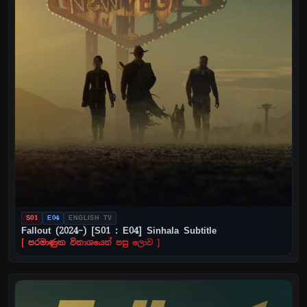
S01
E04
ENGLISH TV
Fallout (2024–) [S01 : E04] Sinhala Subtitle
[ පරමාණුක විනාශයෙන් පසු ලොව ]