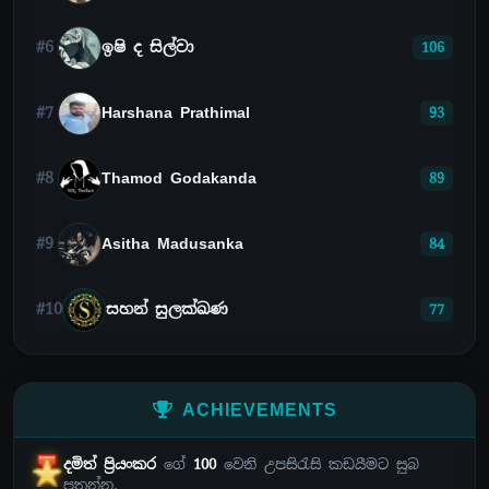
#6
ඉෂි ද සිල්වා
106
#7
Harshana Prathimal
93
#8
Thamod Godakanda
89
#9
Asitha Madusanka
84
#10
සහන් සුලක්ඛණ
77
ACHIEVEMENTS
දමිත් ප්‍රියංකර
ගේ
100
වෙනි උපසිරැසි කඩයීමට සුබ
පතන්න.