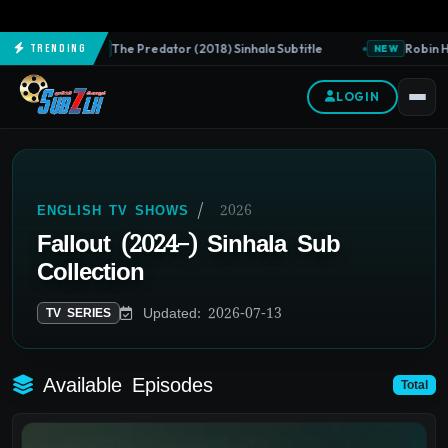
The Predator (2018) Sinhala Subtitle
Robin Ho
Trending
NEW
NEW
LOGIN
/
2026
ENGLISH TV SHOWS
Fallout (2024–) Sinhala Sub
Collection
Updated: 2026-07-13
TV SERIES
Available Episodes
Total