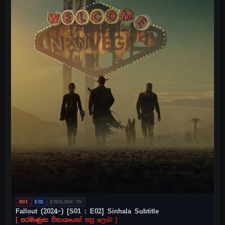
S01
E02
ENGLISH TV
Fallout (2024–) [S01 : E02] Sinhala Subtitle
[ පරමාණුක විනාශයෙන් පසු ලොව ]