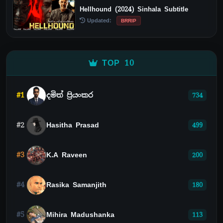
Hellhound (2024) Sinhala Subtitle
Updated:
BRRIP
TOP 10
#1
දමිත් ප්‍රියංකර
734
#2
Hasitha Prasad
499
#3
K.A Raveen
200
#4
Rasika Samanjith
180
#5
Mihira Madushanka
113