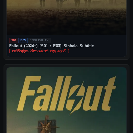
S01
E03
ENGLISH TV
Fallout (2024–) [S01 : E03] Sinhala Subtitle
[ පරමාණුක විනාශයෙන් පසු ලොව ]