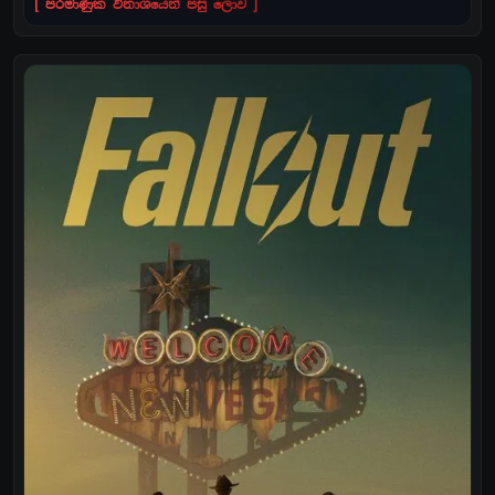
[ පරමාණුක විනාශයෙන් පසු ලොව ]