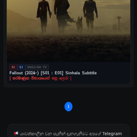
S1
E1
ENGLISH TV
Fallout (2024–) [S01 : E01] Sinhala Subtitle
[ පරමාණුක විනාශයෙන් පසු ලොව ]
1
යාවත්කාලීන වන සැනින් දැනගැනීමට අපගේ Telegram