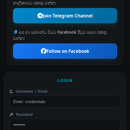
නාලිකාවට එකතු වන්න:
Join Telegram Channel
අප හා සම්බන්ධ වීමට Facebook පිටුව සමග එකතු
වන්න:
Follow on Facebook
LOGIN
Username / Email
Password