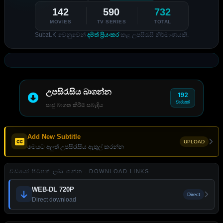
142
590
732
MOVIES
TV SERIES
TOTAL
SubzLK වෙනුවෙන්
දමිත් ප්‍රියංකර
කළ උපසිරැසි නිර්මාණයකි.
උපසිරැසිය බාගන්න
192
වාරයක්
සෘජු බාගත කිරීම් සබැඳිය
Add New Subtitle
UPLOAD
මෙයට අලුත් උපසිරැසිය ඇතුල් කරන්න
වීඩියෝ පිටපත් ලබා ගන්න . DOWNLOAD LINKS
WEB-DL 720P
Direct
Direct download