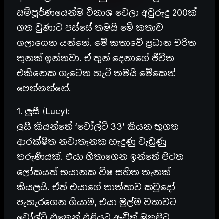
සම්පූර්ණයෙන්ම විනාශ වෙලා අවුරුදු 200ක්
ගත වුණාට පස්සේ තමයි මේ කතාව
ගලාගෙන යන්නේ. මේ කතාවේ ප්‍රධාන චරිත
තුනක් ඉන්නවා. ඒ තුන් දෙනාගේ ජීවිත
එකිනෙක ගැටෙන හැටි තමයි මේකෙන්
පෙන්නන්නේ.
1. ලුසී (Lucy):
ලුසී කියන්නේ ‘වෝල්ට් 33’ කියන භූගත
ආරක්ෂිත නවාතැනක හැදුණු වැඩුණු
තරුණියක්. එයා හිතාගෙන ඉන්නේ පිටත
ලෝකයත් භයානක විෂ සහිත තැනක්
කියලයි. ඒත් එයාගේ තාත්තාව කවුදෝ
පැහැරගෙන ගියාම, එයා මුල්ම වතාවට
වෝල්ට් එකෙන් එළියට ඇවිත් මතුපිට