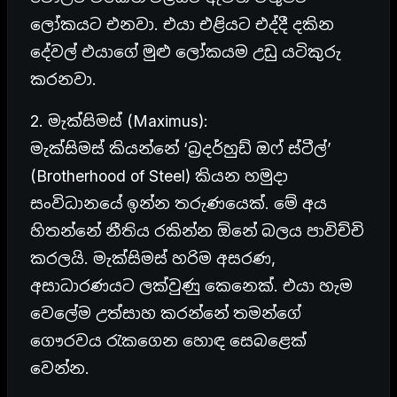
ලෝකයට එනවා. එයා එළියට එද්දී දකින
දේවල් එයාගේ මුළු ලෝකයම උඩු යටිකුරු
කරනවා.
2. මැක්සිමස් (Maximus):
මැක්සිමස් කියන්නේ ‘බ්‍රදර්හුඩ් ඔෆ් ස්ටීල්’
(Brotherhood of Steel) කියන හමුදා
සංවිධානයේ ඉන්න තරුණයෙක්. මේ අය
හිතන්නේ නීතිය රකින්න ඕනේ බලය පාවිච්චි
කරලයි. මැක්සිමස් හරිම අසරණ,
අසාධාරණයට ලක්වුණු කෙනෙක්. එයා හැම
වෙලේම උත්සාහ කරන්නේ තමන්ගේ
ගෞරවය රැකගෙන හොඳ සෙබළෙක්
වෙන්න.