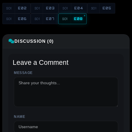
S01
E02
S01
E03
S01
E04
S01
E05
S01
E06
S01
E07
S01
E08
DISCUSSION (0)
Leave a Comment
MESSAGE
NAME