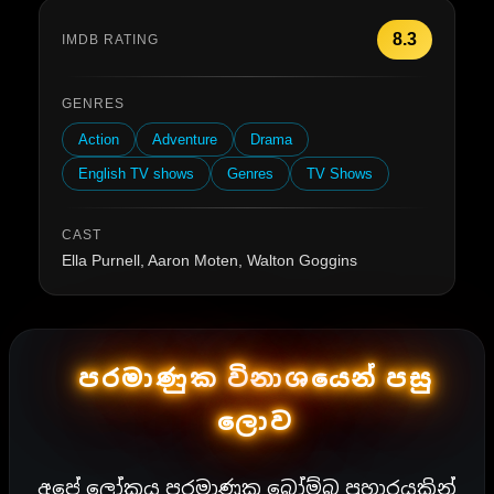
8.3
IMDB RATING
GENRES
Action
Adventure
Drama
English TV shows
Genres
TV Shows
CAST
Ella Purnell, Aaron Moten, Walton Goggins
පරමාණුක විනාශයෙන් පසු
ලොව
අපේ ලෝකය පරමාණුක බෝම්බ ප්‍රහාරයකින්