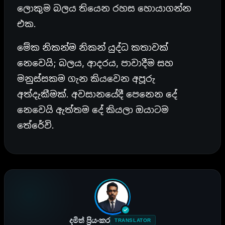
ලොකුම බලය තියෙන රහස හොයාගන්න
එක.
මේක නිකන්ම නිකන් යුද්ධ කතාවක්
නෙවෙයි; බලය, ආදරය, පාවාදීම සහ
මනුස්සකම ගැන කියවෙන අපූරු
අත්දැකීමක්. අවසානයේදී පෙනෙන දේ
නෙවෙයි ඇත්තම දේ කියලා ඔයාටම
තේරේවි.
දමිත් ප්‍රියංකර
TRANSLATOR