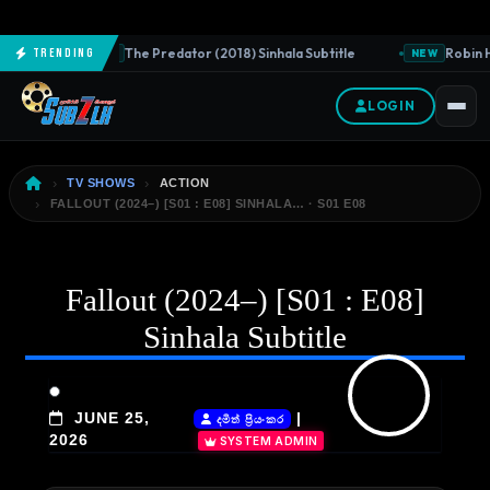
The Predator (2018) Sinhala Subtitle
Robin H
Trending
NEW
NEW
LOGIN
TV SHOWS
ACTION
FALLOUT (2024–) [S01 : E08] SINHALA… · S01 E08
Fallout (2024–) [S01 : E08]
Sinhala Subtitle
JUNE 25,
|
දමිත් ප්‍රියංකර
2026
SYSTEM ADMIN