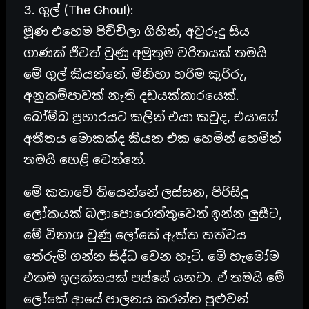
3. ගුල් (The Ghoul):
මූණ එහෙම පිච්චිලා ගිහින්, අවුරුදු සිය
ගාණක් ජීවත් වුණු අමුතුම චරිතයක් තමයි
මේ ගුල් කියන්නේ. මිනිහා හරිම කුරිරු,
අනුකම්පාවක් නැති දඩයක්කාරයෙක්.
බෝම්බ ප්‍රහාරයට කලින් එයා කවුද, එයාගේ
අතීතය මොකක්ද කියන එක හෙමින් හෙමින්
තමයි හෙළි වෙන්නේ.
මේ කතාවේ තියෙන්නේ ලස්සන, පිරිසිදු
ලෝකයක් බලාපොරොත්තුවෙන් ඉන්න ලුසීට,
මේ විනාශ වුණු ලෝකේ ඇත්ත තත්වය
තේරුම් ගන්න සිද්ධ වෙන හැටි. මේ හැමෝම
එකම ඉලක්කයක් පස්සේ යනවා. ඒ තමයි මේ
ලෝකේ ආයේ පාලනය කරන්න පුළුවන්