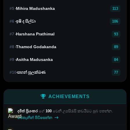
#5
Mihira Madushanka
113
#6
ඉෂි ද සිල්වා
106
#7
Harshana Prathimal
93
#8
Thamod Godakanda
89
#9
Asitha Madusanka
84
#10
සහන් සුලක්ඛණ
77
ACHIEVEMENTS
දමිත් ප්‍රියංකර
ගේ
100
වෙනි උපසිරැසි කඩයීමට සුබ පතන්න.
මෙතැනින් පිවිසෙන්න