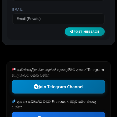
EMAIL
POST MESSAGE
යාවත්කාලීන වන සැනින් දැනගැනීමට අපගේ Telegram
නාලිකාවට එකතු වන්න:
Join Telegram Channel
අප හා සම්බන්ධ වීමට Facebook පිටුව සමග එකතු
වන්න: