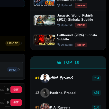
Updated:
BRRIP
Jurassic World Rebirth
(2025) Sinhala Subtitle
Updated:
BRRIP
Hellhound (2024) Sinhala
Subtitle
UPLOAD
Updated:
BRRIP
TOP 10
Direct
#1
දමිත් ප්‍රියංකර
734
25G
GET
#2
Hasitha Prasad
499
65G
GET
#3
K.A Raveen
200