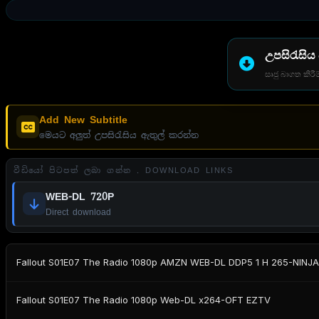
උපසිරැසිය
සෘජු බාගත කිරීම
Add New Subtitle
මෙයට අලුත් උපසිරැසිය ඇතුල් කරන්න
වීඩියෝ පිටපත් ලබා ගන්න . DOWNLOAD LINKS
WEB-DL 720P
Direct download
Fallout S01E07 The Radio 1080p AMZN WEB-DL DDP5 1 H 265-NIN
Fallout S01E07 The Radio 1080p Web-DL x264-OFT EZTV