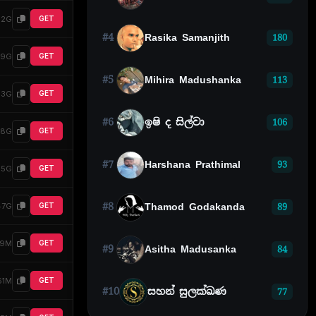
32G
GET
#4
Rasika Samanjith
180
39G
GET
#5
Mihira Madushanka
113
83G
GET
#6
ඉෂි ද සිල්වා
106
98G
GET
#7
Harshana Prathimal
93
55G
GET
#8
Thamod Godakanda
47G
89
GET
29M
GET
#9
Asitha Madusanka
84
61M
GET
#10
සහන් සුලක්ඛණ
77