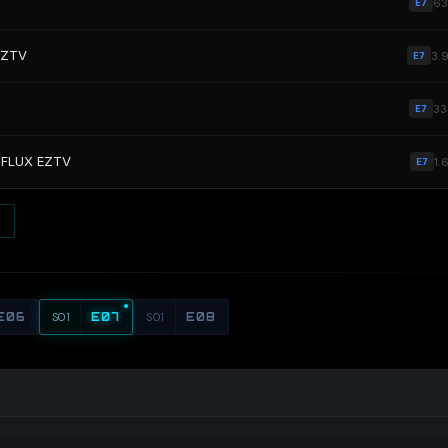
6
E7
EZTV
3.
E7
3
E7
4-FLUX EZTV
1.
E7
E06
S01
E07
S01
E08