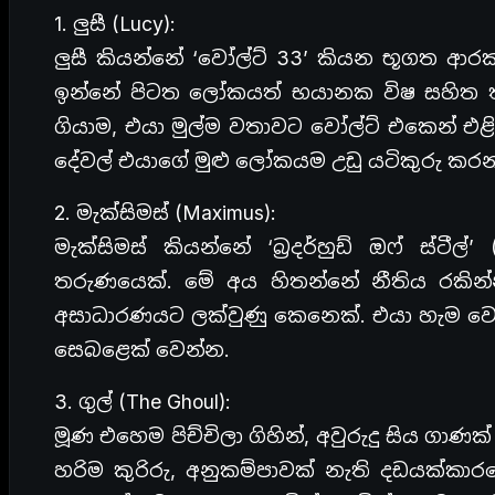
1. ලුසී (Lucy):
ලුසී කියන්නේ ‘වෝල්ට් 33’ කියන භූගත ආර
ඉන්නේ පිටත ලෝකයත් භයානක විෂ සහිත ත
ගියාම, එයා මුල්ම වතාවට වෝල්ට් එකෙන් එළ
දේවල් එයාගේ මුළු ලෝකයම උඩු යටිකුරු කර
2. මැක්සිමස් (Maximus):
මැක්සිමස් කියන්නේ ‘බ්‍රදර්හුඩ් ඔෆ් ස්ටී
තරුණයෙක්. මේ අය හිතන්නේ නීතිය රකින්
අසාධාරණයට ලක්වුණු කෙනෙක්. එයා හැම
සෙබළෙක් වෙන්න.
3. ගුල් (The Ghoul):
මූණ එහෙම පිච්චිලා ගිහින්, අවුරුදු සිය ගාණක
හරිම කුරිරු, අනුකම්පාවක් නැති දඩයක්කාර