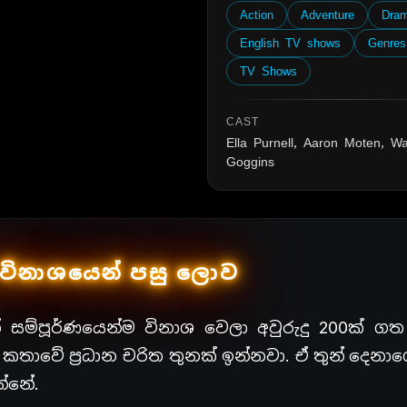
Action
Adventure
Dra
English TV shows
Genres
TV Shows
CAST
Ella Purnell, Aaron Moten, Wa
Goggins
විනාශයෙන් පසු ලොව
සම්පූර්ණයෙන්ම විනාශ වෙලා අවුරුදු 200ක් ගත
ාවේ ප්‍රධාන චරිත තුනක් ඉන්නවා. ඒ තුන් දෙනාග
්නේ.