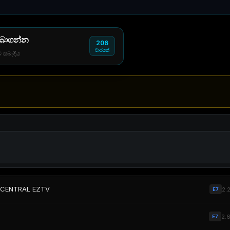
 බාගන්න
206
වාරයක්
් සබැඳිය
JACENTRAL EZTV
2.
E7
2.
E7