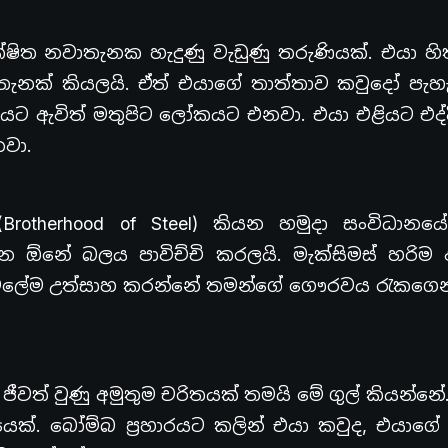
ක්ෂිත නවාතැනක හැදුණු වැඩුණු තරුණියක්. එයා හ
ැනක් කියලයි. ඒත් එයාගේ තාත්තාව කවුදෝ පැ
ියට ඇවිත් මතුපිට ලෝකයට එනවා. එයා එළියට එද්
නවා.
ල්’ (Brotherhood of Steel) කියන හමුදා සංවිධාන
න ඕනේ බලය පාවිච්චි කරලයි. මැක්සිමස් හරිම
 වෙලේම උත්සාහ කරන්නේ තමන්ගේ ගෞරවය රැකග
් ජීවත් වුණු අමුතුම චරිතයක් තමයි මේ ගුල් කියන්නේ.
යෙක්. බෝම්බ ප්‍රහාරයට කලින් එයා කවුද, එයාග