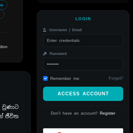
ma
LOGIN
Username / Email
lton
Password
Forgot?
Remember me
ACCESS ACCOUNT
 වුණාට
Don't have an account?
Register
ේ ජීවිත