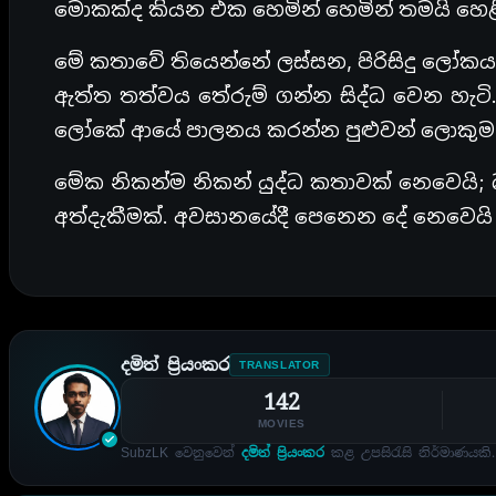
මොකක්ද කියන එක හෙමින් හෙමින් තමයි හෙළ
මේ කතාවේ තියෙන්නේ ලස්සන, පිරිසිදු ලෝකය
ඇත්ත තත්වය තේරුම් ගන්න සිද්ධ වෙන හැ
ලෝකේ ආයේ පාලනය කරන්න පුළුවන් ලොකු
මේක නිකන්ම නිකන් යුද්ධ කතාවක් නෙවෙයි;
අත්දැකීමක්. අවසානයේදී පෙනෙන දේ නෙවෙයි
දමිත් ප්‍රියංකර
TRANSLATOR
142
MOVIES
SubzLK වෙනුවෙන්
දමිත් ප්‍රියංකර
කළ උපසිරැසි නිර්මාණයකි.