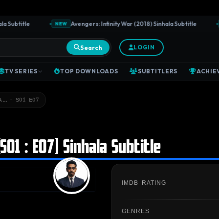
ubtitle
Avengers: Infinity War (2018) Sinhala Subtitle
NEW
NE
Search
LOGIN
TV SERIES
TOP DOWNLOADS
SUBTITLERS
ACHIE
A… · S01 E07
S01 : E07] Sinhala Subtitle
IMDB RATING
GENRES