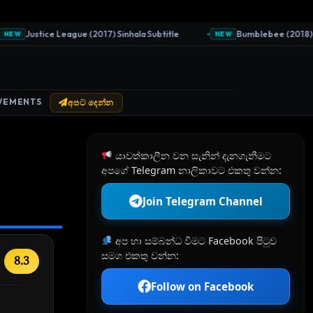
Justice League (2017) Sinhala Subtitle
Bumblebee (2018) Sinh
W
NEW
VEMENTS
අපට දෙන්න
යාවත්කාලීන වන සැනින් දැනගැනීමට
අපගේ Telegram නාලිකාවට එකතු වන්න:
Join Telegram Channel
අප හා සම්බන්ධ වීමට Facebook පිටුව
සමග එකතු වන්න:
8.3
Follow on Facebook