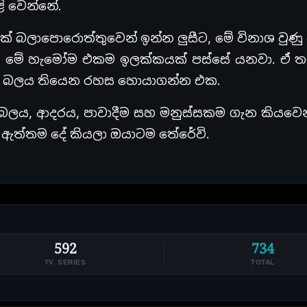
ි වෙන්නේ.
ක් බලාපොරොත්තුවෙන් ඉන්න ලුසීට, මේ විනාශ වු
ටි. මේ හැමෝම එකම ඉලක්කයක් පස්සේ යනවා. ඒ ත
ම බලය තියෙන රහස හොයාගන්න එක.
 බලය, ආදරය, පාවාදීම සහ මනුස්සකම ගැන කියවෙන
 ඇත්තම දේ කියලා ඔයාටම තේරේවි.
592
734
TV SERIES
TOTAL