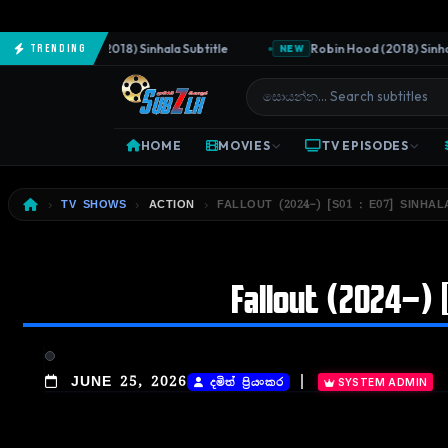
The Predator (2018) Sinhala Subtitle
Robin Hood (2018) Sinhala S
Trending
NEW
HOME
MOVIES
TV EPISODES
TV SHOWS
ACTION
FALLOUT (2024–) [S01 : E07] SINHAL
Fallout (2024–) [
|
JUNE 25, 2026
දමිත් ප්‍රියංකර
SYSTEM ADMIN