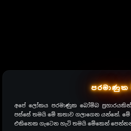
පරමාණුක 
අපේ ලෝකය පරමාණුක බෝම්බ ප්‍රහාරයකින් 
පස්සේ තමයි මේ කතාව ගලාගෙන යන්නේ. මේ කත
එකිනෙක ගැටෙන හැටි තමයි මේකෙන් පෙන්නන