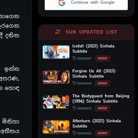
Continue with Google
Alternative:
ිතාගෙන
හැරගෙන
SUB UPDATED LIST
දී දකින
Icefall (2025) Sinhala
Subtitle
Updated:
BRRIP
යේ ඉන්න
Forgive Us All (2025)
Sinhala Subtitle
 අසරණ,
Updated:
BRRIP
ෙන හොඳ
The Bodyguard from Beijing
(1994) Sinhala Subtitle
Updated:
BRRIP
Afterburn (2025) Sinhala
 මිනිහා
Subtitle
ේ අතීතය
Updated:
BRRIP