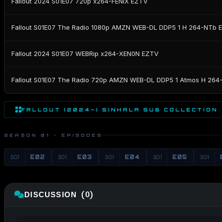
Fallout 2024 S01E07 720p x264-FENiX EZTV
Fallout S01E07 The Radio 1080p AMZN WEB-DL DDP5 1 H 264-NTb 
Fallout 2024 S01E07 WEBRip x264-XEN0N EZTV
Fallout S01E07 The Radio 720p AMZN WEB-DL DDP5 1 Atmos H 26
FALLOUT (2024–) SINHALA SUB COLLECTION
SEASON 01 · EPISODES
S01
E02
S01
E03
S01
E04
S01
E05
S01
DISCUSSION (0)