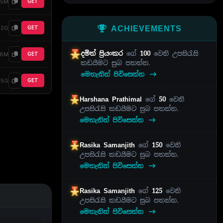
35M
GET
ACHIEVEMENTS
92G
GET
දමිත් ප්‍රියංකර
ගේ
100
වෙනි උපසිරැසි
38M
GET
කඩයීමට සුබ පතන්න.
මෙතැනින් පිවිසෙන්න
65G
GET
Harshana Prathimal
ගේ
50
වෙනි
උපසිරැසි කඩයීමට සුබ පතන්න.
මෙතැනින් පිවිසෙන්න
Rasika Samanjith
ගේ
150
වෙනි
උපසිරැසි කඩයීමට සුබ පතන්න.
මෙතැනින් පිවිසෙන්න
Rasika Samanjith
ගේ
125
වෙනි
උපසිරැසි කඩයීමට සුබ පතන්න.
මෙතැනින් පිවිසෙන්න