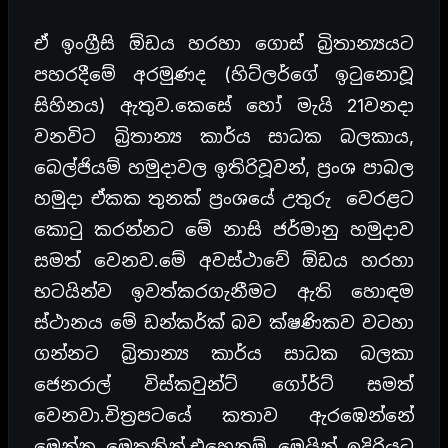
ඒ ඉංග්‍රීසි ඕඩය හරහා ගොස් බ්‍රිතාන්‍යයට
පහරදීමේ අරමුණද (හිට්ලර්ගේ ඉටුනොවූ
සිහිනය) ඇතුව.කෙසේ හෝ මැයි 21වනදා
වනවිට බ්‍රිතාන්‍ය කාර්ය සාධක බලකාය,
බෙල්ජියම් හමුදාවල ඉතිරිවූවන්, ප්‍රංශ පාබල
හමුදා ඒකක තුනක් ප්‍රංශයේ උතුරු වෙරළට
කොටු කරන්නට මේ නාසි ජර්මානු හමුදාව
සමත් වෙනව.මේ අවස්ථාවේ ඕඩය හරහා
භටයින්ව ඉවත්කරගැනීමට ඇති හොඳම
ස්ථානය මේ ඩන්කර්ක් බව ක්ෂණිකව වටහා
ගන්නට බ්‍රිතාන්‍ය කාර්ය සාධක බලකා
ජෙනරාල් විස්කවුන්ට් ගෝර්ට් සමත්
වෙනවා.චිත්‍රපටයේ කතාව ඇරඹෙන්නේ
මෙන්න මෙතනින්.එහෙනම් මෙයින් ඉදිරියට