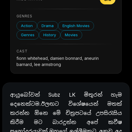
GENRES
Action
Drama
English Movies
Genres
History
Movies
CAST
fionn whitehead, damien bonnard, aneurin
barnard, lee armstrong
ආයුබෝවන් Subz LK මිතුරන් හැම
දෙනෙක්ටම.ඊලඟට විශේෂයෙන් මතක්
කරන්න ඕනෙ මේ චිත්‍රපටයේ උපසිරැසිය
කිරීම මට බාරදුන්න අපේ කවීෂ
සහෝදරයාවත්.ඔහුගේ ඉල්ලීමකට අනුව අද