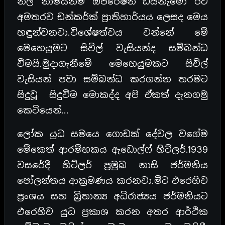
නිල නාමයනම් ඔපරේෂන් ඩයිනැමෝ ඊට
අමතරව ඩන්කර්ක් ප්‍රාතිහාර්යය ලෙසද මෙය
හඳුන්වනවා.විශේෂත්වය වන්නේ මේ
මෙහෙයුමට සිවිල් වැසියන්ද සම්බන්ධ
වීමයි.මුදාගැනීමේ මෙහෙයුමකට සිවිල්
වැසියන් පවා සම්බන්ධ කරගන්න තරමට
සිදුවූ සිදුවීම මොකද්ද අපි ඒකත් දැනගමු
කෙටියෙන්…
ලෝක යුධ සමයෙ ගොඩක් දේවල වගේම
මේකෙත් ආරම්භකය ඇඩොල්ෆ් හිට්ලර්.1939
වසරේදී හිට්ලර් ප්‍රමුඛ නාසි ජර්මනිය
පෝලන්තය ආක්‍රමණය කරනවා.මීට එරෙහිව
ප්‍රංශය සහ බ්‍රිතාන්‍ය අධිරාජ්‍යය ජර්මනියට
එරෙහිව යුධ ප්‍රකාශ කරන අතර ආර්ථික