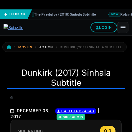
The Predator (2018) Sinhala Subtitle
Robin H
Trending
NEW
NEW
LOGIN
MOVIES
ACTION
DUNKIRK (2017) SINHALA SUBTITLE
Dunkirk (2017) Sinhala
Subtitle
|
DECEMBER 08,
HASITHA PRASAD
2017
JUNIOR ADMIN
8.3
IMDB RATING