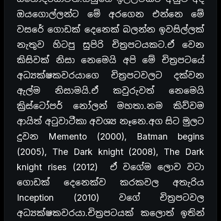
ඔයගොල්ලන්ට මේ අරගෙන එන්නෙ මේ
වසරේ ගොඩක් දෙනෙක් බලන්න ඉවසිල්ලක්
නැතුව හිටපු සුපිරි චිත්‍රපටයකට.ඒ වෙන
කිසිවක් නිසා නෙමෙයි අපි මේ චිත්‍රපටයේ
අධ්‍යක්ෂකවරයාගෙ චිත්‍රපටවලට දක්වන
ඇල්ම නිසාමයි.ඒ කවුරුවත් නෙමෙයි
ක්‍රිස්ටෝපර් නෝලන් මහතා.නම කිව්වම
ආයිත් අටුවාටීකා අවශ්‍ය නෑනෙ.අග සිට මුලට
දුවන Memento (2000), Batman begins
(2005), The Dark knight (2008), The Dark
knight rises (2012) ඒ වගේම ලොව වටා
ගොඩක් දෙනෙක්ව කරකවල අතැරිය
Inception (2010) වගේ චිත්‍රපටවල
අධ්‍යක්ෂකවරයා.චිත්‍රපටයක් කලොත් ඉතින්