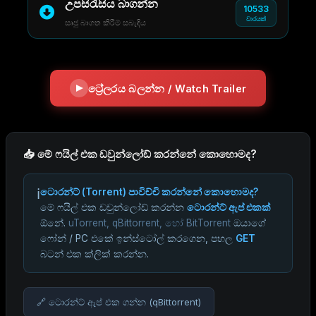
උපසිරැසිය බාගන්න
10533
වාරයක්
සෘජු බාගත කිරීම් සබැඳිය
ට්‍රේලරය බලන්න / Watch Trailer
📥 මේ ෆයිල් එක ඩවුන්ලෝඩ් කරන්නේ කොහොමද?
ℹ️
ටොරන්ට් (Torrent) පාවිච්චි කරන්නේ කොහොමද?
මේ ෆයිල් එක ඩවුන්ලෝඩ් කරන්න
ටොරන්ට් ඇප් එකක්
ඕනේ.
uTorrent, qBittorrent, හෝ BitTorrent
ඔයාගේ
ෆෝන් / PC එකේ ඉන්ස්ටෝල් කරගෙන, පහල
GET
බටන් එක ක්ලික් කරන්න.
🔗 ටොරන්ට් ඇප් එක ගන්න (qBittorrent)