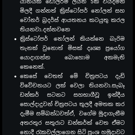
යානයක් ඩොලර්මි ලියන 5ක වියදමින්
මිලදී ගන්නත් ක්‍රිස්ටෝපර් නෝලන් සහ
වෝනර් බ්‍රදර්ස් ආයතනය කටයුතු කරල
තියනවා.දන්නවනෙ
ක්‍රිස්ටෝපර් නෝලන් කියන්නෙ බැරිම
තැනක් වුනොත් මිසක් දෘශ්‍ය ප්‍රයෝග
යොදාගන්න බොහොම අකමැති
කෙනෙක්.
කෙසේ වෙතත් මේ චිත්‍රපටය දැඩි
විවේචනයට ලක් වෙලා තියනවා.සැබෑ
ඩන්කර් සටනට සහභාගීවූ ඉන්දීය
සොල්දාදුවන් චිත්‍රපටය තුලදී අමතක කර
දැමීම සම්බන්ධවත්ඒ, වගේම මුදාගැනීම
අතරතුර සතුරාට ඩන්කර්ක් වෙත ඒමට
නොදී රැකවල්ලාගෙන සිටි ප්‍රංශ හමුදාවට