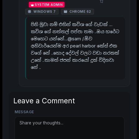
12
SYSTEM ADMIN
WINDOWS 7
CHROME 62
පිනි මුවා නම් එතින් කවිශ ගේ වැඩක් …
කවිශ ගේ නත්තල් පප්පා තමා ..ඔය හරේට
මෙහෙට යන්නේ…@sam /.ඕව
අනිවාර්යෙන්ම අර pearl harbor කේස් එක
වගේ නේ ..හොද දේවල් වලට වඩා නරකක්
උනේ ..තාමත් ජපන් කාරයෝ දුක් විදිනවා
නේ ..
Leave a Comment
MESSAGE