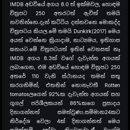
IMDB අඩවියේ අගය 8.0 ත් ඉක්මවල, හොඳම
චිත්‍රපට 250 අතරටත් ඇවිත් තමයි
නවතින්නෙ.දැන් කට්ටිය දන්නවනෙ මොකද්ද
චිත්‍රපටය කියල.මේ තමයි Dunkirk(2017) මෙය
අයත් වෙන්නෙ ක්‍රියාදාම, නාට්‍යමය, ඉතිහාස
ඝනයට.මේ චිත්‍රපටයත් ඉතින් වෙනසක් නෑ
IMDB අගය 8.3ක් වගේ දැවැන්ත අගයක්
ලබාගෙන, එම අඩවියේ හොඳම චිත්‍රපට 250
අතරේ 110 වැනි ස්ථානයද තමන් සතු
කරගනිමින්, එතනින් නොනැවතී Rotten
tomatosලගෙන් 92%ක දැවැන්ත අගයක් සහ
ගූගල් පරිශීලකයන් 86%කගෙ ප්‍රසාදය
දිනාගන්නත් සමත්වුණා.සම්මාන24කට
නිර්දේශ වෙලා 4ක් දිනාගන්නත් මෙය