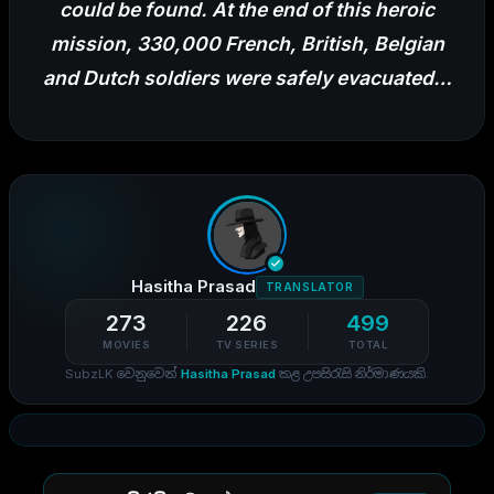
could be found. At the end of th
is heroic
mission, 330,000 French, British, Belgian
and Dutch soldiers were safely evacuated…
Hasitha Prasad
TRANSLATOR
273
226
499
MOVIES
TV SERIES
TOTAL
SubzLK වෙනුවෙන්
Hasitha Prasad
කළ උපසිරැසි නිර්මාණයකි.