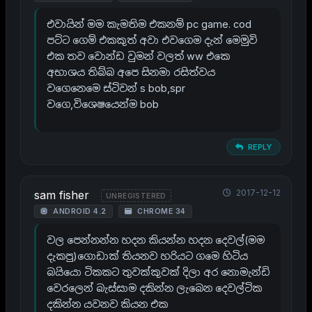
එවායින් මම කැමතිම එකනම් pc game. cod
පට්ට ග‍ෙම් එකකුත් අවා එවග‍ෙම දැන් මෙමුවි
එක තව ව‍ොන්ඩ වුමන් වලත් ww එක‍ෙ
අභාශය තිබ්බ අප‍ෙ සිනමා රසිත්වය
වග‍ෙන‍ෙම‍ෙ ස්ටිවන් s bob,spr
වග‍ෙ,විශ‍ෙෂය‍ෙන්ම bob
REPLY
2017-12-12
sam fisher
UNREGISTERED
ANDROID 4.2
CHROME 34
වල ප‍ෙන්නන්න හදන කියන්න හදන ද‍ෙවල්(මම
දැකපු)ග‍ොඩාක් තියනව හරියට ගම‍ෙ හිටිය
බයිය‍ො ටිකකට තුවක්කුවක් දිලා අර න‍ොමැන්ඩි
ව‍ෙරල‍ෙන් බැස්සාම දකින්න ලැබ‍ෙන ද‍ෙවල්ටික
දකින්න යවනව කියන එක