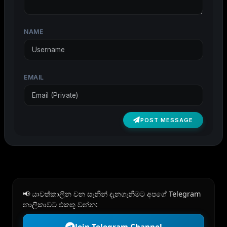
NAME
EMAIL
POST MESSAGE
📢 යාවත්කාලීන වන සැනින් දැනගැනීමට අපගේ Telegram
නාලිකාවට එකතු වන්න:
Join Telegram Channel