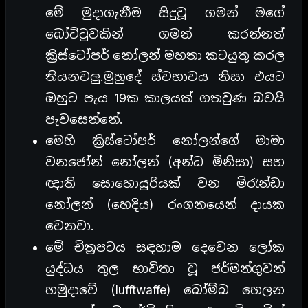
මේ මුදාගැනීම සිදුවූ ගමන් මගේ
බෝට්ටුවකින් ගමන් කරන්නත්
ක්‍රිස්ටෝපර් නෝලන් මහතා කටයුතු කරල
තියනවලු.මුහුදේ ස්වභාවය නිසා එයට
ඔහුට පැය 19ක කාලයක් ගතවුණ බවයි
පැවසෙන්නේ.
මෙහි ක්‍රිස්ටෝපර් නෝලන්ගේ මාමා
වනජෝන් නෝලන් (අන්ධ මිනිසා) සහ
ඥාති සොහොයුරියක් වන මිරැන්ඩා
නෝලන් (හෙදිය) රංගනයෙන් දායක
වෙනවා.
මේ චිත්‍රපටය සඳහාම දෙවෙන ලෝක
යුද්ධය තුල භාවිතා වූ ජර්මන්ගුවන්
හමුදාවේ (lufftwaffe) බෝම්බ හෙලන