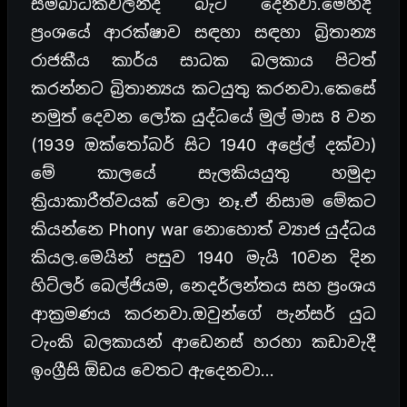
සම්බාධකවලින්ද බැට දෙනවා.මෙහිදී
ප්‍රංශයේ ආරක්ෂාව සඳහා සඳහා බ්‍රිතාන්‍ය
රාජකීය කාර්ය සාධක බලකාය පිටත්
කරන්නට බ්‍රිතාන්‍යය කටයුතු කරනවා.කෙසේ
නමුත් දෙවන ලෝක යුද්ධයේ මුල් මාස 8 වන
(1939 ඔක්තෝබර් සිට 1940 අප්‍රේල් දක්වා)
මේ කාලයේ සැලකියයුතු හමුදා
ක්‍රියාකාරීත්වයක් වෙලා නෑ.ඒ නිසාම මේකට
කියන්නෙ Phony war නොහොත් ව්‍යාජ යුද්ධය
කියල.මෙයින් පසුව 1940 මැයි 10වන දින
හිට්ලර් බෙල්ජියම, නෙදර්ලන්තය සහ ප්‍රංශය
ආක්‍රමණය කරනවා.ඔවුන්ගේ පැන්සර් යුධ
ටැංකි බලකායන් ආඩෙනස් හරහා කඩාවැදී
ඉංග්‍රීසි ඕඩය වෙතට ඇදෙනවා…