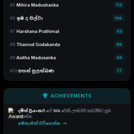
#5
Mihira Madushanka
113
#6
ඉෂි ද සිල්වා
106
#7
Harshana Prathimal
93
#8
Thamod Godakanda
89
#9
Asitha Madusanka
84
#10
සහන් සුලක්ඛණ
77
ACHIEVEMENTS
දමිත් ප්‍රියංකර
ගේ
100
වෙනි උපසිරැසි කඩයීමට සුබ
පතන්න.
මෙතැනින් පිවිසෙන්න