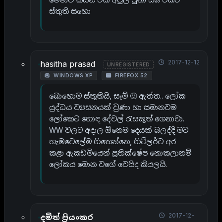
ස්තුති සහ‍ො
2017-12-12
hasitha prasad
UNREGISTERED
WINDOWS XP
FIREFOX 52
බොහොම ස්තූතියි, සෑම් 🙂 ඇත්ත.. ලෝක
යුද්ධය ව්‍යසනයක් වුණා හා සමානවම
ලෝකෙට හොඳ දේවල් රැසකුත් ගෙනාවා.
WW වලට අදාල ඕනෙම දෙයක් බලද්දි මට
හැමවෙලේම හිතෙන්නෙ, හිට්ලර්ව අර
කළා ඇකඩමියෙන් ප්‍රතික්ෂේප නොකලානම්
ලෝකය මොන වගේ වෙයිද කියලයි.
2017-12-
දමිත් ප්‍රියංකර