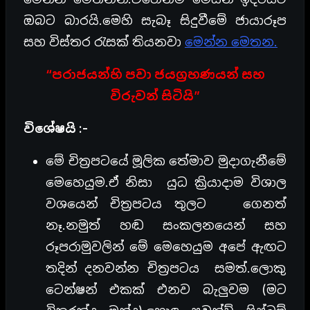
ඔබට බාරයි.මෙහි සැබෑ සිදුවීමේ ජායාරූප
සහ විස්තර රැසක් තියනවා
මෙන්න මෙතන.
“පරාජයන්හි පවා ජයග්‍රහණයන් සහ
විරුවන් සිටියි”
විශේෂයි :-
මේ චිත්‍රපටයේ මූලික තේමාව මුදාගැනීමේ
මෙහෙයුම.ඒ නිසා යුධ ක්‍රියාදාම විශාල
වශයෙන් චිත්‍රපටය තුලට ගෙනත්
නෑ.නමුත් හඬ සංකලනයෙන් සහ
රූපරාමුවලින් මේ මෙහෙයුම අපේ ඇඟට
තදින් දනවන්න චිත්‍රපටය සමත්.ලොකු
ටෙන්ෂන් එකක් එනව බැලුවම (මට