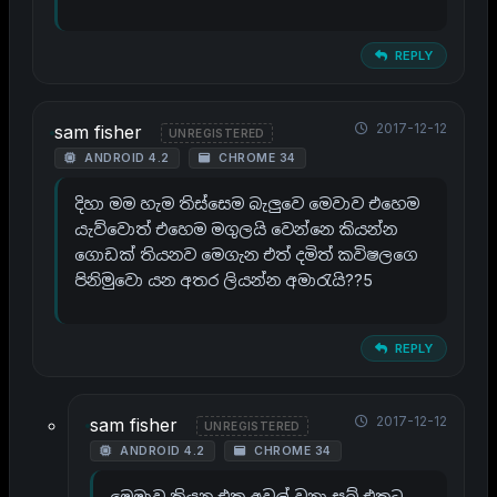
REPLY
2017-12-12
sam fisher
UNREGISTERED
ANDROID 4.2
CHROME 34
දිහා මම හැම තිස්ස‍ෙම බැලුව‍ෙ ම‍ෙවාව එහ‍ෙම
යැව්ව‍ොත් එහ‍ෙම මගුලයි ව‍ෙන්න‍ෙ කියන්න
ග‍ොඩක් තියනව ම‍ෙගැන එත් දමිත් කවිෂලග‍ෙ
පිනිමුව‍ො යන අතර ලියන්න අමාරැයි??5
REPLY
2017-12-12
sam fisher
UNREGISTERED
ANDROID 4.2
CHROME 34
ම‍ෙමාව කියන එක අවුල් වුනා සබ් එකට