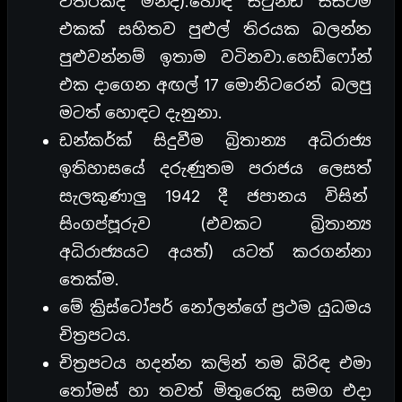
විතරක්ද මන්ද).හොඳ සවුන්ඩ් සිස්ටම්
එකක් සහිතව පුළුල් තිරයක බලන්න
පුළුවන්නම් ඉතාම වටිනවා.හෙඩ්ෆෝන්
එක දාගෙන අඟල් 17 මොනිටරෙන් බලපු
මටත් හොඳට දැනුනා.
ඩන්කර්ක් සිදුවීම බ්‍රිතාන්‍ය අධිරාජ්‍ය
ඉතිහාසයේ දරුණුතම පරාජය ලෙසත්
සැලකුණාලු 1942 දී ජපානය විසින්
සිංගප්පූරුව (එවකට බ්‍රිතාන්‍ය
අධිරාජ්‍යයට අයත්) යටත් කරගන්නා
තෙක්ම.
මේ ක්‍රිස්ටෝපර් නෝලන්ගේ ප්‍රථම යුධමය
චිත්‍රපටය.
චිත්‍රපටය හදන්න කලින් තම බිරිඳ එමා
තෝමස් හා තවත් මිතුරෙකු සමග එදා