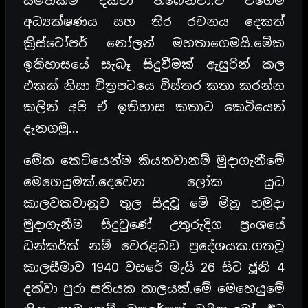
සමත්කම් දක්වා තිබෙනවා.ඒ වගේම
අධ්‍යක්ෂණය සහ තිර රචනය දෙකත්
ක්‍රිස්ටෝපර් නෝලන් මහතාගෙමයි.මේක
ඉතිහාසයේ සැබෑ සිදුවීමක් ඇසුරින් කල
එකක් නිසා චිත්‍රපටයෙ විස්තර කතා කරන්න
කලින් අපි ඒ ඉතිහාස කතාව කෙටියෙන්
දැනගමු…
මේක කෙටියෙන්ම කියනවානම් මුදාගැනීමේ
මෙහෙයුමක්.දෙවෙන ලෝක යුධ
කාලවකවානුව තුල සිදුවූ මේ මිත්‍ර හමුදා
මුදාගැනීම සිදුවුණේ උතුරුදිග ප්‍රංශයේ
ඩන්කර්ක් නම් වෙරළබඩ ප්‍රදේශයක.ගතවූ
කාලසීමාව 1940 වසරේ මැයි 26 සිට ජූනි 4
දක්වා පුරා සතියක කාලයක්.මේ මෙහෙයුමේ