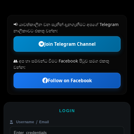
📢 යාවත්කාලීන වන සැනින් දැනගැනීමට අපගේ Telegram
නාලිකාවට එකතු වන්න:
Join Telegram Channel
👥 අප හා සම්බන්ධ වීමට Facebook පිටුව සමග එකතු
වන්න:
Follow on Facebook
LOGIN
Username / Email