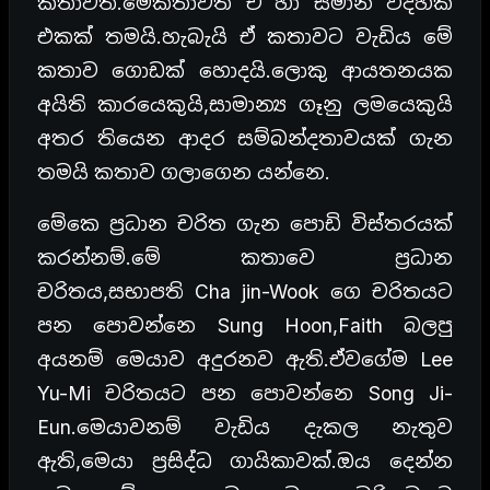
කතාවත්.මේකතාවත් ඒ හා සමාන විදිහක
එකක් තමයි.හැබැයි ඒ කතාවට වැඩිය මේ
කතාව ගොඩක් හොදයි.ලොකු ආයතනයක
අයිති කාරයෙකුයි,සාමාන්‍ය ගෑනු ලමයෙකුයි
අතර තියෙන ආදර සම්බන්දතාවයක් ගැන
තමයි කතාව ගලාගෙන යන්නෙ.
මේකෙ ප්‍රධාන චරිත ගැන පොඩි විස්තරයක්
කරන්නම්.මේ කතාවෙ ප්‍රධාන
චරිතය,සභාපති Cha jin-Wook ගෙ චරිතයට
පන පොවන්නෙ Sung Hoon,Faith බලපු
අයනම් මෙයාව අදුරනව ඇති.ඒවගේම Lee
Yu-Mi චරිතයට පන පොවන්නෙ Song Ji-
Eun.මෙයාවනම් වැඩිය දැකල නැතුව
ඇති,මෙයා ප්‍රසිද්ධ ගායිකාවක්.ඔය දෙන්න