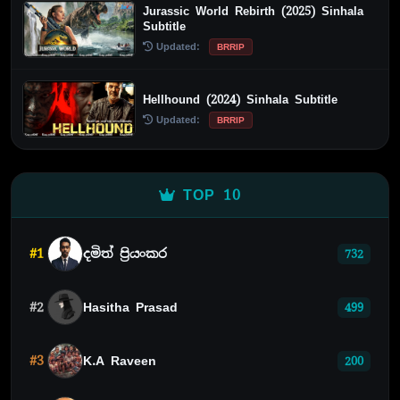
Jurassic World Rebirth (2025) Sinhala
Subtitle
Updated:
BRRIP
Hellhound (2024) Sinhala Subtitle
Updated:
BRRIP
TOP 10
#1
දමිත් ප්‍රියංකර
732
#2
Hasitha Prasad
499
#3
K.A Raveen
200