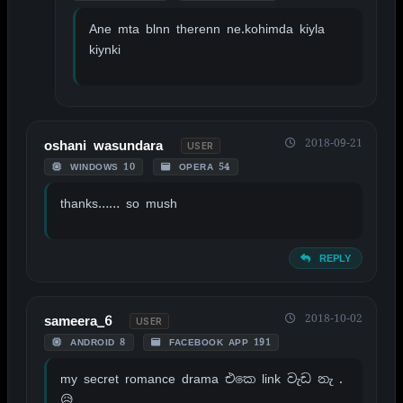
Ane mta blnn therenn ne.kohimda kiyla
kiynki
2018-09-21
oshani wasundara
USER
WINDOWS 10
OPERA 54
thanks…… so mush
REPLY
2018-10-02
sameera_6
USER
ANDROID 8
FACEBOOK APP 191
my secret romance drama එකෙ link වැඩ නැ .
😥