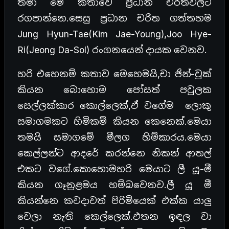
තමා මේ කතාවෙ ප්‍රධාන චරිතවලට
රගපාන්නෙ.සෙසු ප්‍රධාන චරිත ගත්තහම
Jung Hyun-Tae(Kim Jae-Young),Joo Hye-
Ri(Jeong Da-Sol) රංගනයෙන් දායක වෙනව.
හරි එහෙනම් කතාව මෙහෙමයි,චා ජින්-වුක්
කියන බොහොම පෝසත් පවුලක
සෙල්ලක්කාර කොල්ලෙක්,ඒ වගේම ලොකු
සමාගමකට හිමිකම් කියන කෙනෙක්.මෙයා
තමයි සමාගමේ මීලග හිම්කාරය.මෙයා
කෙල්ලන්ට ආදරේ කරන්නෙ නිකන් ආතල්
එකට වගේ.කොහොමහරි මෙයාට ලී යූ-මී
කියන ගෑනුළමය හම්බවෙනව.ලී යූ මී
කියන්නෙ කවදාවත් පිරිමියෙක් එක්ක යාලු
වෙලා නැති කෙල්ලෙක්.එතන ඉඳල චා