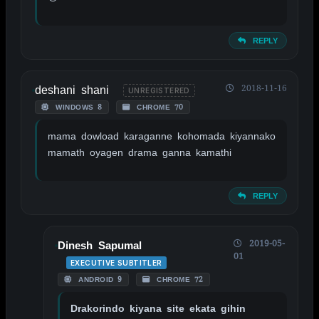
REPLY
deshani shani
2018-11-16
UNREGISTERED
WINDOWS 8
CHROME 70
mama dowload karaganne kohomada kiyannako
mamath oyagen drama ganna kamathi
REPLY
2019-05-
Dinesh Sapumal
01
EXECUTIVE SUBTITLER
ANDROID 9
CHROME 72
Drakorindo kiyana site ekata gihin