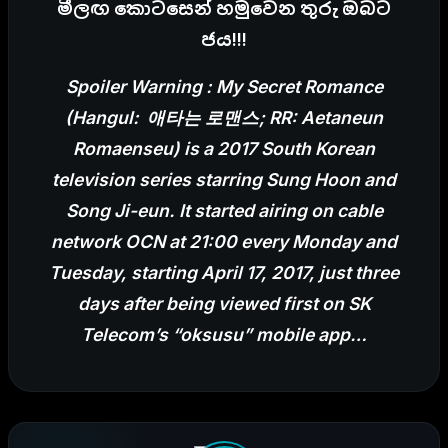
මීලඟ කොටසෙන් හමුවෙන තුරු ඔබට
ජය!!!
Spoiler Warning : My Secret Romance
(Hangul: 애타는 로맨스; RR: Aetaneun
Romaenseu) is a 2017 South Korean
television series starring Sung Hoon and
Song Ji-eun. It started airing on cable
network OCN at 21:00 every Monday and
Tuesday, starting April 17, 2017, just three
days after being viewed first on SK
Telecom’s “oksusu” mobile app…