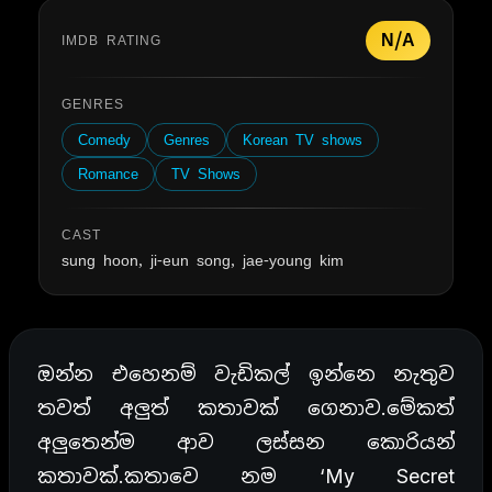
N/A
IMDB RATING
GENRES
Comedy
Genres
Korean TV shows
Romance
TV Shows
CAST
sung hoon, ji-eun song, jae-young kim
ඔන්න එහෙනම් වැඩිකල් ඉන්නෙ නැතුව
තවත් අලුත් කතාවක් ගෙනාව.මේකත්
අලුතෙන්ම ආව ලස්සන කොරියන්
කතාවක්.කතාවෙ නම ‘My Secret