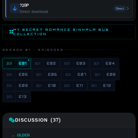
720P
Direct
Direct download
MY SECRET ROMANCE SINHALA SUB
COLLECTION
SEASON 01 · EPISODES
S01
E01
S01
E02
S01
E03
S01
E04
S01
E05
S01
E06
S01
E07
S01
E08
S01
E09
S01
E10
S01
E11
S01
E12
S01
E13
DISCUSSION (37)
← OLDER