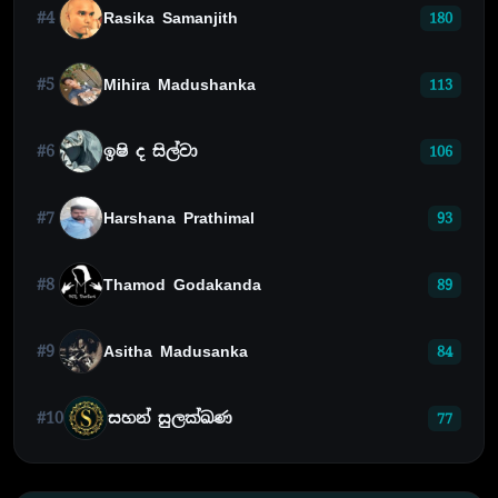
#4
Rasika Samanjith
180
#5
Mihira Madushanka
113
#6
ඉෂි ද සිල්වා
106
#7
Harshana Prathimal
93
#8
Thamod Godakanda
89
#9
Asitha Madusanka
84
#10
සහන් සුලක්ඛණ
77