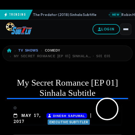
The Predator (2018) Sinhala Subtitle
Robin Ho
Trending
NEW
NEW
LOGIN
TV SHOWS
COMEDY
MY SECRET ROMANCE [EP 01] SINHALA… · S01 E01
My Secret Romance [EP 01]
Sinhala Subtitle
|
MAY 17,
DINESH SAPUMAL
2017
EXECUTIVE SUBTITLER