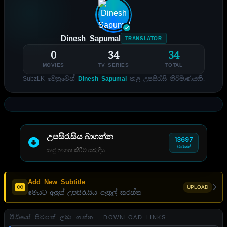
Dinesh Sapumal
TRANSLATOR
0
34
34
MOVIES
TV SERIES
TOTAL
SubzLK වෙනුවෙන්
Dinesh Sapumal
කළ උපසිරැසි නිර්මාණයකි.
උපසිරැසිය බාගන්න
13697
වාරයක්
සෘජු බාගත කිරීම් සබැඳිය
Add New Subtitle
UPLOAD
මෙයට අලුත් උපසිරැසිය ඇතුල් කරන්න
වීඩියෝ පිටපත් ලබා ගන්න . DOWNLOAD LINKS