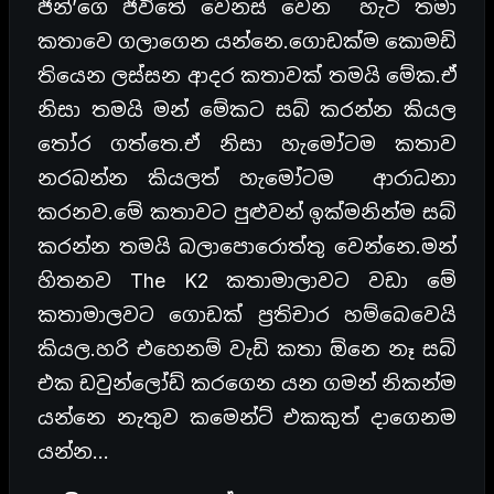
ජින්’ගෙ ජිවිතේ වෙනස් වෙන හැටි තමා
කතාවෙ ගලාගෙන යන්නෙ.ගොඩක්ම කොමඩි
තියෙන ලස්සන ආදර කතාවක් තමයි මේක.ඒ
නිසා තමයි මන් මේකට සබ් කරන්න කියල
තෝර ගත්තෙ.ඒ නිසා හැමෝටම කතාව
නරබන්න කියලත් හැමෝටම ආරාධනා
කරනව.මේ කතාවට පුළුවන් ඉක්මනින්ම සබ්
කරන්න තමයි බලාපොරොත්තු වෙන්නෙ.මන්
හිතනව The K2 කතාමාලාවට වඩා මේ
කතාමාලවට ගොඩක් ප්‍රතිචාර හම්බෙවෙයි
කියල.හරි එහෙනම් වැඩි කතා ඕනෙ නෑ සබ්
එක ඩවුන්ලෝඩ් කරගෙන යන ගමන් නිකන්ම
යන්නෙ නැතුව කමෙන්ට් එකකුත් දාගෙනම
යන්න…