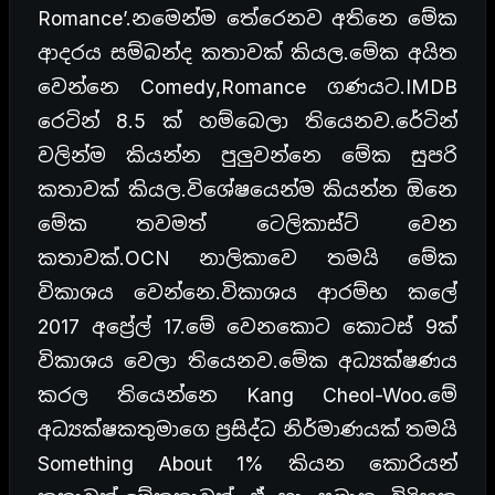
Romance’.නමෙන්ම තේරෙනව අතිනෙ මේක
ආදරය සම්බන්ද කතාවක් කියල.මේක අයිත
වෙන්නෙ Comedy,Romance ගණයට.IMDB
රෙටින් 8.5 ක් හම්බෙලා තියෙනව.රේටින්
වලින්ම කියන්න පුලුවන්නෙ මේක සුපරි
කතාවක් කියල.විශේෂයෙන්ම කියන්න ඕනෙ
මේක තවමත් ටෙලිකාස්ට් වෙන
කතාවක්.OCN නාලිකාවෙ තමයි මේක
විකාශය වෙන්නෙ.විකාශය ආරම්භ කලේ
2017 අප්‍රේල් 17.මේ වෙනකොට කොටස් 9ක්
විකාශය වෙලා තියෙනව.මේක අධ්‍යක්ෂණය
කරල තියෙන්නෙ Kang Cheol-Woo.මේ
අධ්‍යක්ෂකතුමාගෙ ප්‍රසිද්ධ නිර්මාණයක් තමයි
Something About 1% කියන කොරියන්