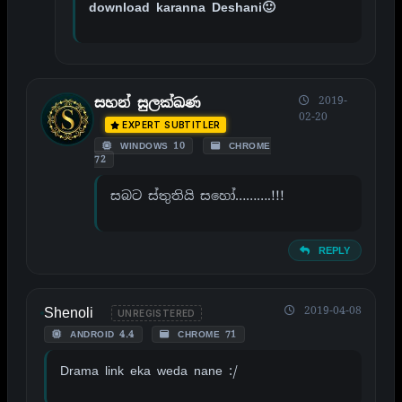
download karanna Deshani🙂
2019-
සහන් සුලක්ඛණ
02-20
EXPERT SUBTITLER
WINDOWS 10
CHROME
72
සබට ස්තුතියි සහෝ……….!!!
REPLY
Shenoli
2019-04-08
UNREGISTERED
ANDROID 4.4
CHROME 71
Drama link eka weda nane :/