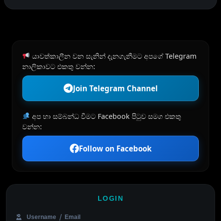
යාවත්කාලීන වන සැනින් දැනගැනීමට අපගේ Telegram
නාලිකාවට එකතු වන්න:
Join Telegram Channel
අප හා සම්බන්ධ වීමට Facebook පිටුව සමග එකතු
වන්න:
Follow on Facebook
LOGIN
Username / Email