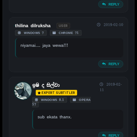
REPLY
2019-02-10
thilina dilruksha
USER
WINDOWS 7
CHROME 71
niyamai…. jaya wewa!!!
REPLY
2019-02-
ඉෂි ද සිල්වා
11
EXPERT SUBTITLER
WINDOWS 8.1
OPERA
57
sub ekata thanx.
REPLY