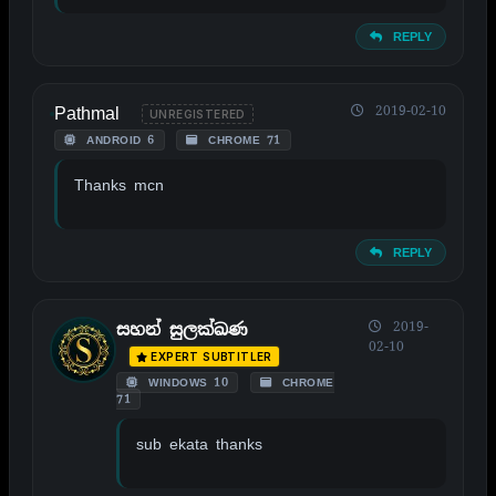
REPLY
Pathmal
2019-02-10
UNREGISTERED
ANDROID 6
CHROME 71
Thanks mcn
REPLY
2019-
සහන් සුලක්ඛණ
02-10
EXPERT SUBTITLER
WINDOWS 10
CHROME
71
sub ekata thanks