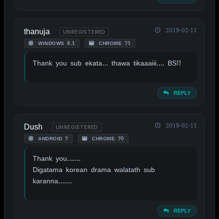
thanuja
2019-02-11
UNREGISTERED
WINDOWS 8.1
CHROME 71
Thank you sub ekata… thawa tikaaaiii…. BS!!
REPLY
Dush
2019-02-11
UNREGISTERED
ANDROID 7
CHROME 70
Thank you…….
Digatama korean drama walatath sub
karanna…….
REPLY