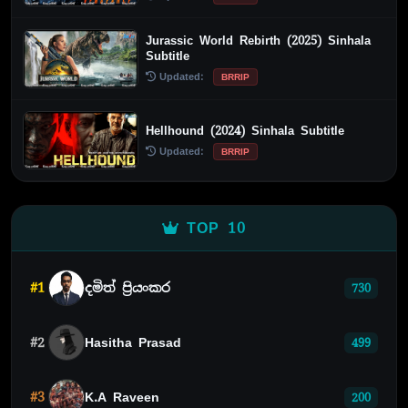
Jurassic World Rebirth (2025) Sinhala
Subtitle
Updated:
BRRIP
Hellhound (2024) Sinhala Subtitle
Updated:
BRRIP
TOP 10
#1
දමිත් ප්‍රියංකර
730
#2
Hasitha Prasad
499
#3
K.A Raveen
200