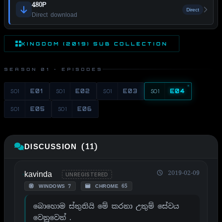
480P
Direct
Direct download
KINGDOM (2019) SUB COLLECTION
SEASON 01 · EPISODES
S01
E01
S01
E02
S01
E03
S01
E04
S01
E05
S01
E06
DISCUSSION (11)
kavinda
2019-02-09
UNREGISTERED
WINDOWS 7
CHROME 65
බොහොම ස්තුතියි මේ කරනා උතුම් සේවය
වෙනුවෙන් .