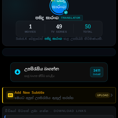
පසිදු සාරංග
TRANSLATOR
1
49
50
MOVIES
TV SERIES
TOTAL
SubzLK වෙනුවෙන්
පසිදු සාරංග
කළ උපසිරැසි නිර්මාණයකි.
උපසිරැසිය බාගන්න
3411
වාරයක්
සෘජු බාගත කිරීම් සබැඳිය
Add New Subtitle
UPLOAD
මෙයට අලුත් උපසිරැසිය ඇතුල් කරන්න
වීඩියෝ පිටපත් ලබා ගන්න . DOWNLOAD LINKS