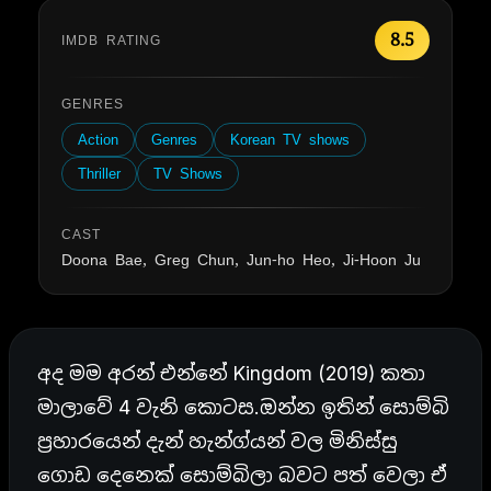
8.5
IMDB RATING
GENRES
Action
Genres
Korean TV shows
Thriller
TV Shows
CAST
Doona Bae, Greg Chun, Jun-ho Heo, Ji-Hoon Ju
අද මම අරන් එන්නේ Kingdom (2019) කතා
මාලාවේ 4 වැනි කොටස.ඔන්න ඉතින් සොම්බි
ප්‍රහාරයෙන් දැන් හැන්ග්යන් වල මිනිස්සු
ගොඩ දෙනෙක් සොම්බිලා බවට පත් වෙලා ඒ