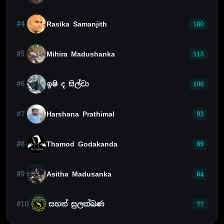
#4
Rasika Samanjith
180
#5
Mihira Madushanka
113
#6
ඉෂි ද සිල්වා
106
#7
Harshana Prathimal
93
#8
Thamod Godakanda
89
#9
Asitha Madusanka
84
#10
සහන් සුලක්ඛණ
77