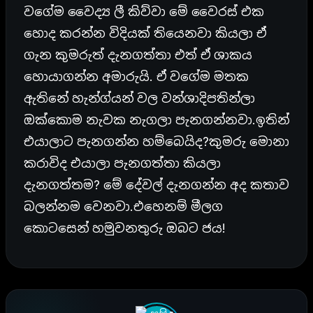
වගේම වෛද්‍ය ලී කිව්වා මේ වෛරස් එක
හොද කරන්න විදියක් තියෙනවා කියලා ඒ
ගැන කුමරුත් දැනගත්තා එත් ඒ ශාකය
හොයාගන්න අමාරුයි. ඒ වගේම මතක
ඇතිනේ හැන්ග්යන් වල වන්ශාදිපතින්ලා
ඔක්කොම නැවක නැගලා පැනගන්නවා.ඉතින්
එයාලාට පැනගන්න හම්බෙයිද?කුමරු මොනා
කරාවිද එයාලා පැනගත්තා කියලා
දැනගත්තම? මේ දේවල් දැනගන්න අද කතාව
බලන්නම වෙනවා.එහෙනම් මීලග
කොටසෙන් හමුවනතුරු ඔබට ජය!