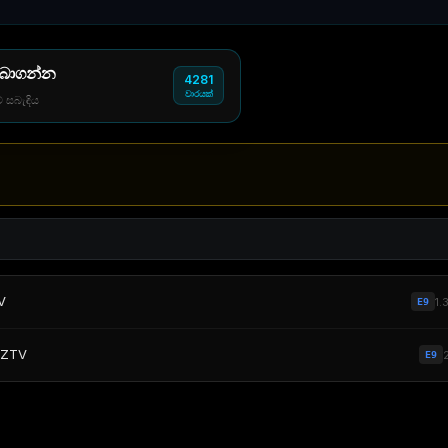
 බාගන්න
4281
වාරයක්
් සබැඳිය
V
1.
E9
EZTV
E9