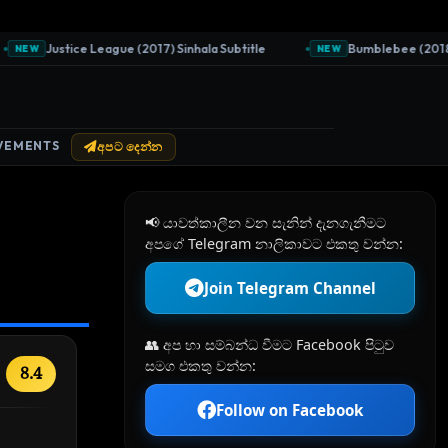
Justice League (2017) Sinhala Subtitle
Bumblebee (2018) Sin
EW
NEW
VEMENTS
අපට දෙන්න
📢 යාවත්කාලීන වන සැනින් දැනගැනීමට
අපගේ Telegram නාලිකාවට එකතු වන්න:
Join Telegram Channel
👥 අප හා සම්බන්ධ වීමට Facebook පිටුව
සමග එකතු වන්න:
8.4
Follow on Facebook