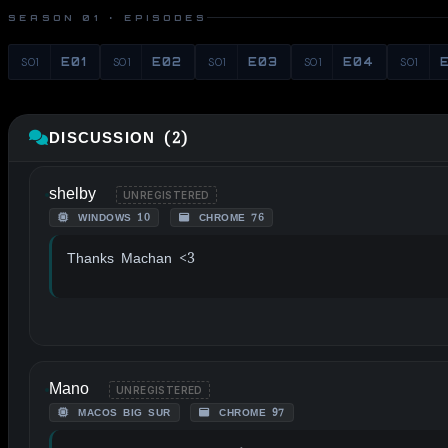
SEASON 01 · EPISODES
S01
E01
S01
E02
S01
E03
S01
E04
S01
DISCUSSION (2)
shelby
UNREGISTERED
WINDOWS 10
CHROME 76
Thanks Machan <3
Mano
UNREGISTERED
MACOS BIG SUR
CHROME 97