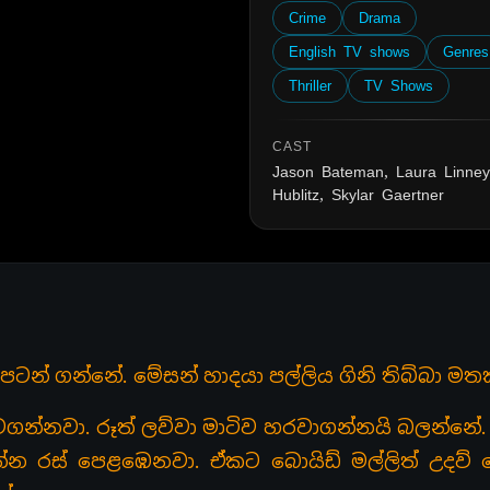
Crime
Drama
English TV shows
Genres
Thriller
TV Shows
CAST
Jason Bateman, Laura Linney
Hublitz, Skylar Gaertner
ටන් ගන්නේ. මේසන් හාදයා පල්ලිය ගිනි තිබ්බා ම
න්නවා. රූත් ලව්වා මාටිව හරවාගන්නයි බලන්නේ.
්න රස් පෙළඹෙනවා. ඒකට බොයිඩ් මල්ලිත් උදව් 