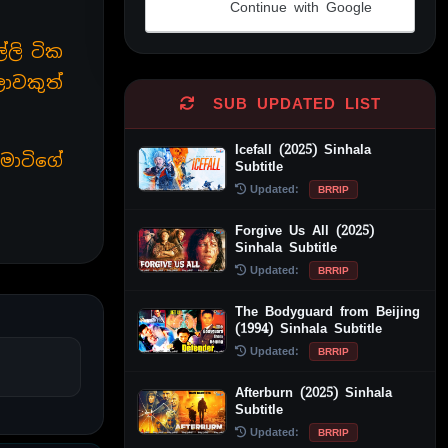
Continue with Google
Alternative:
ලි ටික
ාවකුත්
SUB UPDATED LIST
Icefall (2025) Sinhala
මාටිගේ
Subtitle
Updated:
BRRIP
Forgive Us All (2025)
Sinhala Subtitle
Updated:
BRRIP
The Bodyguard from Beijing
(1994) Sinhala Subtitle
Updated:
BRRIP
Afterburn (2025) Sinhala
Subtitle
Updated:
BRRIP