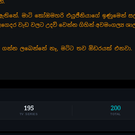
ේ.
තිනේ. මාටි කෝඔමහරි එයුජීනියාගේ ඉණුමෙන් සල්
ෙදර වැඩ වලට උදව් වෙන්න ගිහින් අවමංගල්‍ය ශාල
මක් ගන්න ලබෙන්නේ නෑ, මටිට තව ඕඩරයක් එනවා.
195
200
TV SERIES
TOTAL