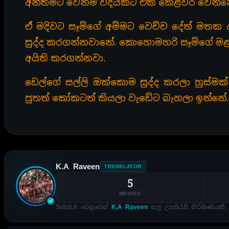
අන්තිමට වෙනම විදියකට ඒක කෙළවර වෙන්න
ඒ මදිවට සෑම්ගේ අම්මට වෙච්ච දේත් මතක ඇ
සුද්ද කරගන්නවානේ. කොහොමහරි සෑම්ගේ මළග
අයිති කරගන්නවා.
ඩෙල්ගේ සල්ලි ඔක්කොම සුද්ද කරලා හුස්
පුතත් කෝකටත් කියලා වැඩේට බැහලා ඉන්නේ.
K.A Raveen
TRANSLATOR
5
MOVIES
SubzLK වෙනුවෙන්
K.A Raveen
කළ උපසිරැසි නිර්මාණයකි.