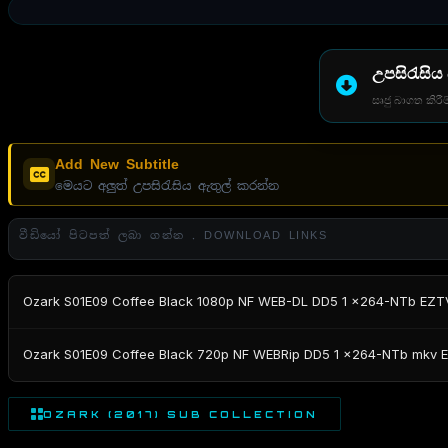
උපසිරැසිය
සෘජු බාගත කිරීම
Add New Subtitle
මෙයට අලුත් උපසිරැසිය ඇතුල් කරන්න
වීඩියෝ පිටපත් ලබා ගන්න . DOWNLOAD LINKS
Ozark S01E09 Coffee Black 1080p NF WEB-DL DD5 1 x264-NTb EZT
Ozark S01E09 Coffee Black 720p NF WEBRip DD5 1 x264-NTb mkv 
OZARK (2017) SUB COLLECTION