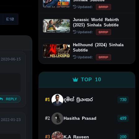
Updated:
BRRIP
Jurassic World Rebirth
E10
(2025) Sinhala Subtitle
Updated:
BRRIP
Hellhound (2024) Sinhala
Subtitle
Updated:
BRRIP
2020-06-15
TOP 10
REPLY
#1
දමිත් ප්‍රියංකර
730
#2
Hasitha Prasad
499
2022-01-23
#3
K.A Raveen
200