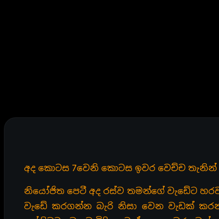
අද කොටස 7වෙනි කොටස ඉවර වෙච්ච තැනින් ප
නියෝජිත පෙටී අද රස්ව තමන්ගේ වැඩේට හරවග
වැඩේ කරගන්න බැරි නිසා වෙන වැඩක් කරන