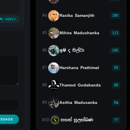
#4
Rasika Samanjith
180
REPLY
#5
Mihira Madushanka
113
#6
ඉෂි ද සිල්වා
106
#7
Harshana Prathimal
93
#8
Thamod Godakanda
89
#9
Asitha Madusanka
84
ESSAGE
#10
සහන් සුලක්ඛණ
77