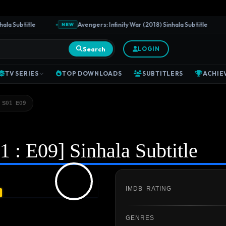
 Subtitle
Avengers: Infinity War (2018) Sinhala Subtitle
NEW
N
Search
LOGIN
TV SERIES
TOP DOWNLOADS
SUBTITLERS
ACHIE
 S01 E09
 : E09] Sinhala Subtitle
IMDB RATING
GENRES