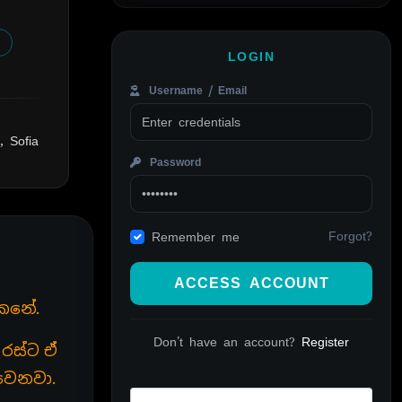
LOGIN
Username / Email
, Sofia
Password
Forgot?
Remember me
ACCESS ACCOUNT
තකනේ.
Don't have an account?
Register
 රස්ට ඒ
වෙනවා.