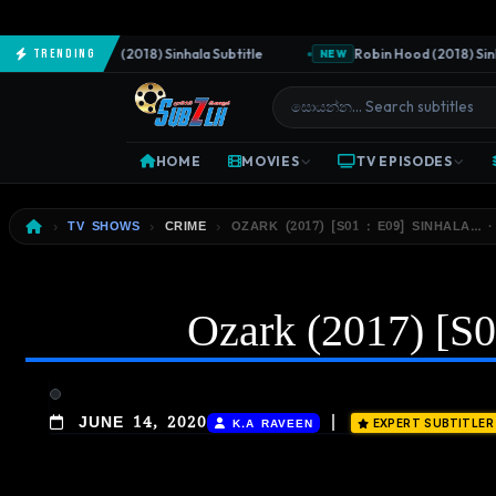
The Predator (2018) Sinhala Subtitle
Robin Hood (2018) Sinhala
Trending
NEW
HOME
MOVIES
TV EPISODES
TV SHOWS
CRIME
OZARK (2017) [S01 : E09] SINHALA… ·
Ozark (2017) [S01
|
JUNE 14, 2020
K.A RAVEEN
EXPERT SUBTITLER