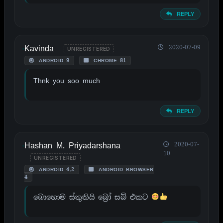
REPLY
Kavinda
2020-07-09
UNREGISTERED
ANDROID 9
CHROME 81
Thnk you soo much
REPLY
Hashan M. Priyadarshana
2020-07-
10
UNREGISTERED
ANDROID 4.2
ANDROID BROWSER
4
බොහොම ස්තුතියි බ්‍රෝ සබ් එකට