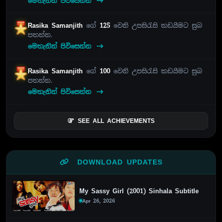
මෙතැනින් පිවිසෙන්න
Rasika Samanjith
ගේ
125
වෙනි උපසිරැසි කඩයීමට සුබ
පතන්න.
මෙතැනින් පිවිසෙන්න
Rasika Samanjith
ගේ
100
වෙනි උපසිරැසි කඩයීමට සුබ
පතන්න.
මෙතැනින් පිවිසෙන්න
SEE ALL ACHIEVEMENTS
DOWNLOAD UPDATES
My Sassy Girl (2001) Sinhala Subtitle
Apr 26, 2026