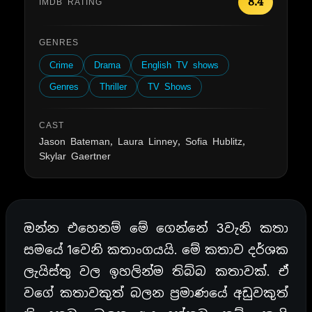
8.4
IMDB RATING
GENRES
Crime
Drama
English TV shows
Genres
Thriller
TV Shows
CAST
Jason Bateman, Laura Linney, Sofia Hublitz,
Skylar Gaertner
ඔන්න එහෙනම් මේ ගෙන්නේ 3වැනි කතා
සමයේ 1වෙනි කතාංගයයි. මේ කතාව දර්ශක
ලැයිස්තු වල ඉහලින්ම තිබ්බ කතාවක්. ඒ
වගේ කතාවකුත් බලන ප්‍රමාණයේ අඩුවකුත්