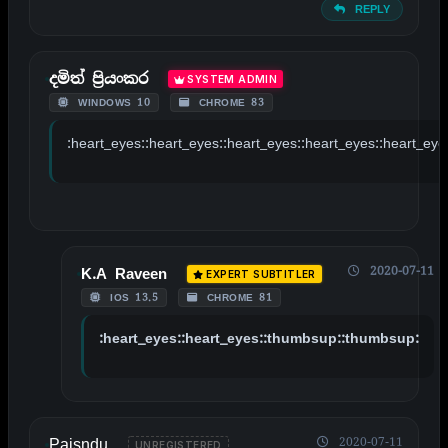
REPLY
දමිත් ප්‍රියංකර
SYSTEM ADMIN
WINDOWS 10
CHROME 83
:heart_eyes::heart_eyes::heart_eyes::heart_eyes::heart_eye
2020-07-11
K.A Raveen
EXPERT SUBTITLER
IOS 13.5
CHROME 81
:heart_eyes::heart_eyes::thumbsup::thumbsup:
Paisndu
2020-07-11
UNREGISTERED