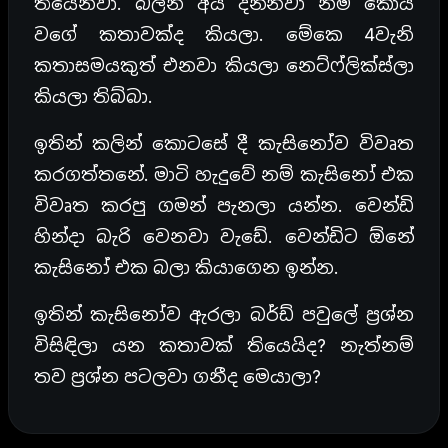
තියෙනවා. බලන අය දන්නවා නම් කොයි
වගේ කතාවක්ද කියලා. මේකෙ 4වැනි
කතාසමයකුත් එනවා කියලා නෙට්ෆ්ලික්ස්ලා
කියලා තිබ්බා.
ඉතින් කලින් කොටසේ දී කැසිනෝව විවෘත
කරගත්තනේ. මාටි හැදුවේ නම් කැසිනෝ එක
විවෘත කරපු ගමන් පැනලා යන්න. වෙන්ඩි
හින්දා බැරි වෙනවා වැඩේ. වෙන්ඩිට ඕනේ
කැසිනෝ එක බලා කියාගෙන ඉන්න.
ඉතින් කැසිනෝව ඇරලා බර්ඩ් පවුලේ ප්‍රශ්න
විසිඳිලා යන කතාවක් තියෙයිද? නැත්නම්
තව ප්‍රශ්න පටලවා ගනීද මෙයාලා?