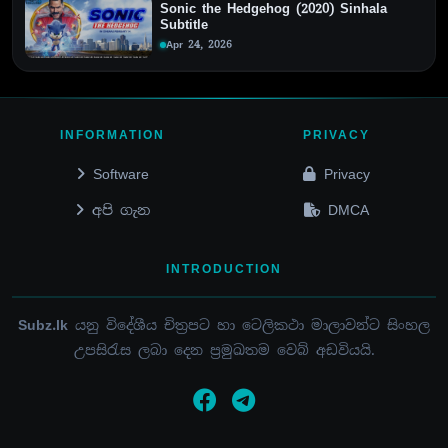
Sonic the Hedgehog (2020) Sinhala
Subtitle
Apr 24, 2026
INFORMATION
PRIVACY
Software
Privacy
අපි ගැන
DMCA
INTRODUCTION
Subz.lk
යනු විදේශීය චිත්‍රපට හා ටෙලිකථා මාලාවන්ට සිංහල
උපසිරැස ලබා දෙන ප්‍රමුඛතම වෙබ් අඩවියයි.