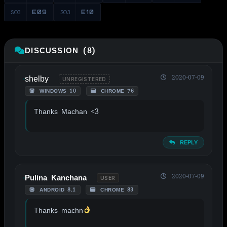
S03
E09
S03
E10
DISCUSSION (8)
shelby
2020-07-09
UNREGISTERED
WINDOWS 10
CHROME 76
Thanks Machan <3
REPLY
2020-07-09
Pulina Kanchana
USER
ANDROID 8.1
CHROME 83
Thanks machn