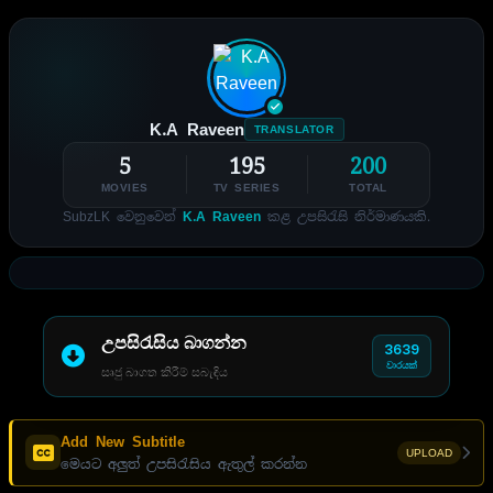
K.A Raveen
TRANSLATOR
5
195
200
MOVIES
TV SERIES
TOTAL
SubzLK වෙනුවෙන්
K.A Raveen
කළ උපසිරැසි නිර්මාණයකි.
උපසිරැසිය බාගන්න
3639
වාරයක්
සෘජු බාගත කිරීම් සබැඳිය
Add New Subtitle
UPLOAD
මෙයට අලුත් උපසිරැසිය ඇතුල් කරන්න