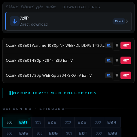
වීඩියෝ පිටපත් ලබා ගන්න . DOWNLOAD LINKS
720P
Direct
Direct download
Ozark S03E01 Wartime 1080p NF WEB-DL DDP5 1 x264-NTb EZTV
E1
GET
Ozark S03E01 480p x264-mSD EZTV
E1
GET
Ozark S03E01 720p WEBRip x264-SKGTV EZTV
E1
GET
OZARK (2017) SUB COLLECTION
SEASON 03 · EPISODES
S03
E01
S03
E02
S03
E03
S03
E04
S03
E05
S03
E06
S03
E07
S03
E08