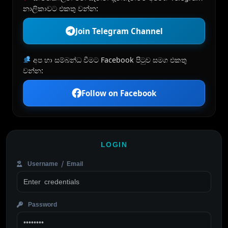
නාලිකාවට එකතු වන්න:
Join Telegram Channel
අප හා සම්බන්ධ වීමට Facebook පිටුව සමග එකතු
වන්න:
Follow on Facebook
LOGIN
Username / Email
Password