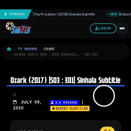
The Predator (2018) Sinhala Subtitle
Robin H
Trending
NEW
NEW
LOGIN
TV SHOWS
CRIME
OZARK (2017) [S03 : E01] SINHALA… · S03 E01
Ozark (2017) [S03 : E01] Sinhala Subtitle
|
JULY 09,
K.A RAVEEN
2020
EXPERT SUBTITLER