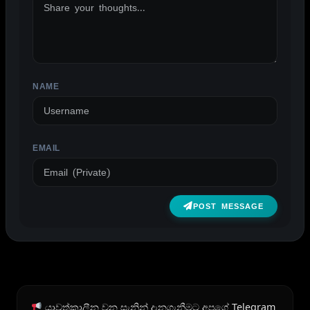
NAME
EMAIL
POST MESSAGE
යාවත්කාලීන වන සැනින් දැනගැනීමට අපගේ Telegram