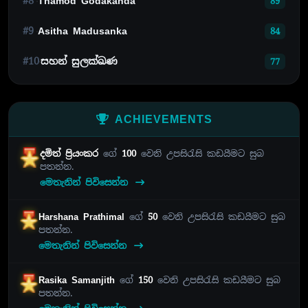
#8
Thamod Godakanda
89
#9
Asitha Madusanka
84
#10
සහන් සුලක්ඛණ
77
ACHIEVEMENTS
දමිත් ප්‍රියංකර
ගේ
100
වෙනි උපසිරැසි කඩයීමට සුබ
පතන්න.
මෙතැනින් පිවිසෙන්න
Harshana Prathimal
ගේ
50
වෙනි උපසිරැසි කඩයීමට සුබ
පතන්න.
මෙතැනින් පිවිසෙන්න
Rasika Samanjith
ගේ
150
වෙනි උපසිරැසි කඩයීමට සුබ
පතන්න.