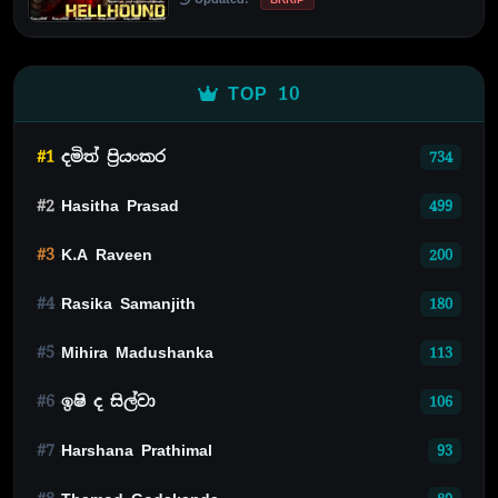
TOP 10
#1
දමිත් ප්‍රියංකර
734
#2
Hasitha Prasad
499
#3
K.A Raveen
200
#4
Rasika Samanjith
180
#5
Mihira Madushanka
113
#6
ඉෂි ද සිල්වා
106
#7
Harshana Prathimal
93