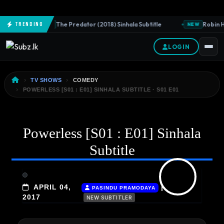
The Predator (2018) Sinhala Subtitle
Robin Ho
Trending
NEW
NEW
LOGIN
TV SHOWS
COMEDY
POWERLESS [S01 : E01] SINHALA SUBTITLE · S01 E01
Powerless [S01 : E01] Sinhala
Subtitle
APRIL 04,
|
PASINDU PRAMODAYA
2017
NEW SUBTITLER