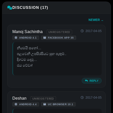
DISCUSSION (17)
NEWER →
2017-04-05
Manoj Sachintha
UNREGISTERED
ANDROID 4.1
FACEBOOK APP 35
නියමයි සහෝ…
පළවෙනි උපසිරසියට සුභ පැතුම්..
දිගටම දෙමු…
ජය වේවා!
REPLY
2017-04-05
Deshan
UNREGISTERED
ANDROID 4.4
UC BROWSER 10.1