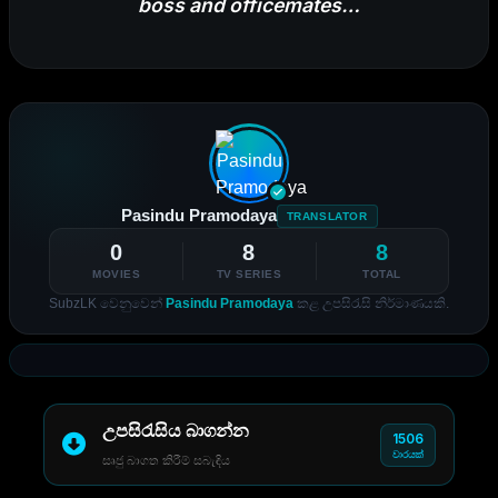
boss and officemates…
Pasindu Pramodaya
TRANSLATOR
0
8
8
MOVIES
TV SERIES
TOTAL
SubzLK වෙනුවෙන්
Pasindu Pramodaya
කළ උපසිරැසි නිර්මාණයකි.
උපසිරැසිය බාගන්න
1506
වාරයක්
සෘජු බාගත කිරීම් සබැඳිය