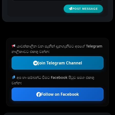
POST MESSAGE
යාවත්කාලීන වන සැනින් දැනගැනීමට අපගේ Telegram
නාලිකාවට එකතු වන්න:
Join Telegram Channel
අප හා සම්බන්ධ වීමට Facebook පිටුව සමග එකතු
වන්න:
Follow on Facebook