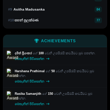
#9
Asitha Madusanka
84
#10
සහන් සුලක්ඛණ
77
ACHIEVEMENTS
දමිත් ප්‍රියංකර
ගේ
100
වෙනි උපසිරැසි කඩයීමට සුබ පතන්න.
මෙතැනින් පිවිසෙන්න
Harshana Prathimal
ගේ
50
වෙනි උපසිරැසි කඩයීමට සුබ
පතන්න.
මෙතැනින් පිවිසෙන්න
Rasika Samanjith
ගේ
150
වෙනි උපසිරැසි කඩයීමට සුබ
පතන්න.
මෙතැනින් පිවිසෙන්න