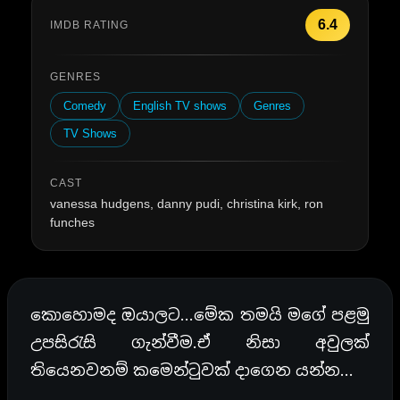
6.4
IMDB RATING
GENRES
Comedy
English TV shows
Genres
TV Shows
CAST
vanessa hudgens, danny pudi, christina kirk, ron
funches
කොහොමද ඔයාලට…මේක තමයි මගේ පළමු
උපසිරැසි ගැන්වීම.ඒ නිසා අවුලක්
තියෙනවනම් කමෙන්ටුවක් දාගෙන යන්න…