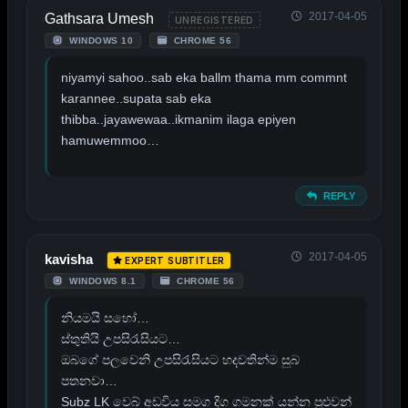
2017-04-05
Gathsara Umesh
UNREGISTERED
WINDOWS 10
CHROME 56
niyamyi sahoo..sab eka ballm thama mm commnt
karannee..supata sab eka
thibba..jayawewaa..ikmanim ilaga epiyen
hamuwemmoo…
REPLY
2017-04-05
kavisha
EXPERT SUBTITLER
WINDOWS 8.1
CHROME 56
නියමයි සහෝ…
ස්තුතියි උපසිරැසියට…
ඔබගේ පලවෙනි උපසිරැසියට හදවතින්ම සුබ
පතනවා…
Subz LK වෙබ් අඩවිය සමග දිග ගමනක් යන්න පුළුවන්