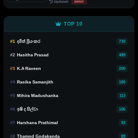
Updated:
BRRIP
TOP 10
#1
දමිත් ප්‍රියංකර
730
#2
Hasitha Prasad
499
#3
K.A Raveen
200
#4
Rasika Samanjith
180
#5
Mihira Madushanka
113
#6
ඉෂි ද සිල්වා
106
#7
Harshana Prathimal
93
#8
Thamod Godakanda
89