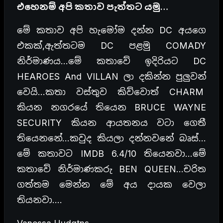
එහෙනම් අපි කතාව පැත්තට යමු…
මේ කතාව අපි හැමෝම දන්න DC අයගෙ
එකක්,ඇත්තටම DC පළමු COMADY
නිර්මාණය…මේ කතාවේ ඉදිරියට DC
HEAROES And VILLAN ලා දකින්න පුලුවන්
වෙයි…කතා වස්තුව කිව්වොත් CHARM
කියන නගරයේ තියෙන BRUCE WAYNE
SECURITY කියන ආයතනය වටා ගෙතී
තියෙනනේ…කවුද කියලා දන්නවනේ බෘස්…
මේ කතාවට IMDB 6.4/10 තියෙනවා…මේ
කතාවේ නිර්මාණකරු BEN QUEEN…චරිත
ගත්තම මෙන්න මේ අය දායක වෙලා
තියනවා….