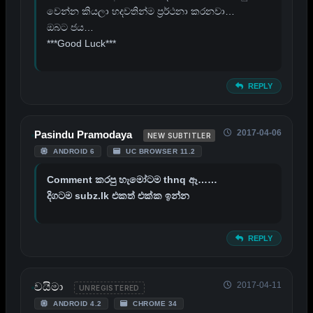
වෙන්න කියලා හදවතින්ම ප්‍රර්ථනා කරනවා…
ඔබට ජය…
***Good Luck***
REPLY
2017-04-06
Pasindu Pramodaya
NEW SUBTITLER
ANDROID 6
UC BROWSER 11.2
Comment කරපු හැමෝටම thnq ඈ……
දිගටම subz.lk එකත් එක්ක ඉන්න
REPLY
2017-04-11
වයිමා
UNREGISTERED
ANDROID 4.2
CHROME 34