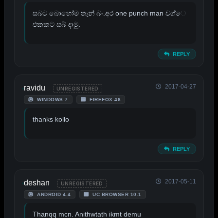
සබට බා‍ෙහා්‍ෙම තෑන් බං.අර one punch man වග්‍ෙ
එකකට සබ් දාමු.
REPLY
2017-04-27
ravidu
UNREGISTERED
WINDOWS 7
FIREFOX 46
thanks kollo
REPLY
2017-05-11
deshan
UNREGISTERED
ANDROID 4.4
UC BROWSER 10.1
Thanqq mcn. Anithwtath ikmt demu