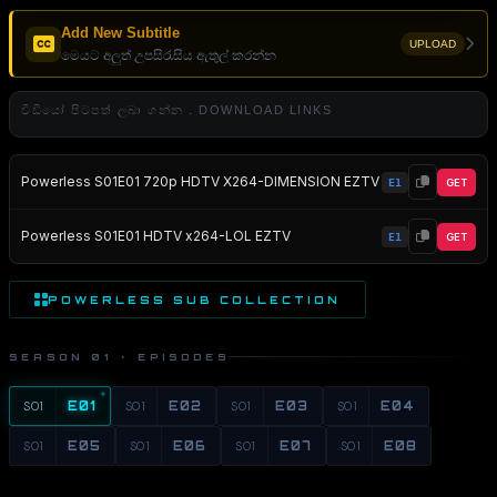
Add New Subtitle
UPLOAD
මෙයට අලුත් උපසිරැසිය ඇතුල් කරන්න
වීඩියෝ පිටපත් ලබා ගන්න . DOWNLOAD LINKS
Powerless S01E01 720p HDTV X264-DIMENSION EZTV
E1
GET
Powerless S01E01 HDTV x264-LOL EZTV
E1
GET
POWERLESS SUB COLLECTION
SEASON 01 · EPISODES
S01
E01
S01
E02
S01
E03
S01
E04
S01
E05
S01
E06
S01
E07
S01
E08