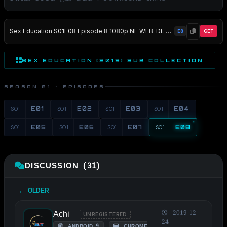
Sex Education S01E08 Episode 8 1080p NF WEB-DL DDP5 1 x264-MZABI EZTV
E8
GET
SEX EDUCATION (2019) SUB COLLECTION
SEASON 01 · EPISODES
S01
E01
S01
E02
S01
E03
S01
E04
S01
E05
S01
E06
S01
E07
S01
E08
DISCUSSION (31)
← OLDER
Achi
2019-12-
UNREGISTERED
24
ANDROID 9
CHROME