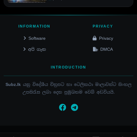
INFORMATION
PRIVACY
Software
Privacy
අපි ගැන
DMCA
INTRODUCTION
Subz.lk
යනු විදේශීය චිත්‍රපට හා ටෙලිකථා මාලාවන්ට සිංහල
උපසිරැස ලබා දෙන ප්‍රමුඛතම වෙබ් අඩවියයි.
© 2015 - 2026 / SUBZ.LK / ALL RIGHTS RESERVED