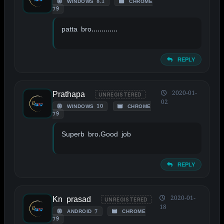
WINDOWS 8.1
CHROME
79
patta bro………….
REPLY
Prathapa
2020-01-
UNREGISTERED
02
WINDOWS 10
CHROME
79
Superb bro.Good job
REPLY
Kn prasad
2020-01-
UNREGISTERED
18
ANDROID 7
CHROME
79