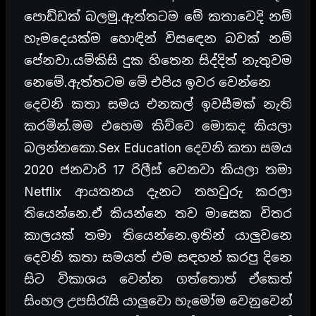
පොඩ්ඩක් බලමු.ඇත්තටම මේ කතාවෙදි නම්
හැමදෙයක්ම හොඳින් විසඳෙන බවක් නම්
පේනවා.යම්කිසි දුක හිතෙන සිද්දිත් නැතුවම
නෙමේ.ඇත්තටම මේ එපිය ඉවර වෙන්නෙ
දෙවනි කතා සමය එනකල් ඉවසීමක් නැති
කරමින්.මම එහෙම කිව්වෙ මොකද කියලා
බලන්නකො.Sex Education දෙවනි කතා සමය
2020 ජනවාරි 17 රිලීස් වෙනවා කියලා තමා
Netflix ආයතනය දැනට තහවුරු කරලා
තියෙන්නෙ.ඒ කියන්නෙ තව මාසෙක විතර
කාලයක් තමා තියෙන්නෙ.ඉතින් යාලුවනෙ
දෙවනි කතා සමයත් එම සඳහන් කරපු දිනෙ
සිට විකාශය වෙන්න ගත්තොත් ඒකෙත්
සිංහල උපසිරැසි යාලුවො හැමෝම වෙනුවෙන්