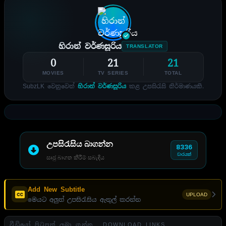
හිරාන් වර්ණසූරිය
TRANSLATOR
0
21
21
MOVIES
TV SERIES
TOTAL
SubzLK වෙනුවෙන්
හිරාන් වර්ණසූරිය
කළ උපසිරැසි නිර්මාණයකි.
උපසිරැසිය බාගන්න
8336
වාරයක්
සෘජු බාගත කිරීම් සබැඳිය
Add New Subtitle
UPLOAD
මෙයට අලුත් උපසිරැසිය ඇතුල් කරන්න
වීඩියෝ පිටපත් ලබා ගන්න . DOWNLOAD LINKS