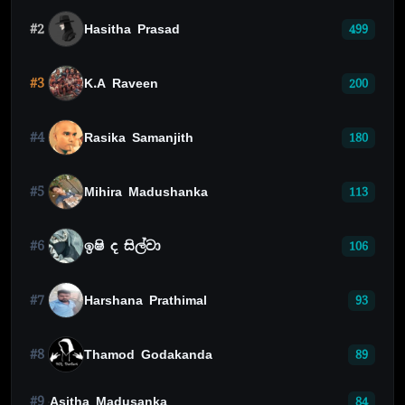
#2
Hasitha Prasad
499
#3
K.A Raveen
200
#4
Rasika Samanjith
180
#5
Mihira Madushanka
113
#6
ඉෂි ද සිල්වා
106
#7
Harshana Prathimal
93
#8
Thamod Godakanda
89
#9
Asitha Madusanka
84