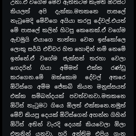
උනා.ඒ වගේම මේව් ඇත්තටම කැමති ඕටිස්ට
කියලත් අපි දැක්කා.මතකනෙ පාසලේ
නැටුමෙදි මේව්ගෙ අයියා කරපු දේවල්.එයත්
මේ පාසලේ කලින් හිටපු කෙනෙක්.ඒ වගේම
ඇඩමුයි එයාගෙ තාත්තා වෙන ඉස්කෝලෙ
ලොකු සර්යි එච්චර හිත හොඳින් නම් නෙමේ
ඉන්නේ.ඒ වගේම ජැක්සන් තරහා වෙලා
ගෙදරින් ගියා අම්මත් එක්ක රණ්ඩු
කරගෙන.මේ ඔක්කොම දේවල් අතරෙ
ඕටිස්ගෙ අම්ම ජේකබ් කියන මනුස්සයත්
එක්ක සම්බන්දයක් පවත්වනවා.මතකනෙ
ඕටිස් නැටුමට ගියෙ ඕලත් එක්කනෙ.නමුත්
මේව් කියපු දෙයක් ඕටිස්ගෙන් අහන්න ගිහින්
ඕටිස් අතින් වැරදි දෙයක් කියවෙලා ඕලා
එතනින් යනවා. හරි අන්තිම එපිය ගැන