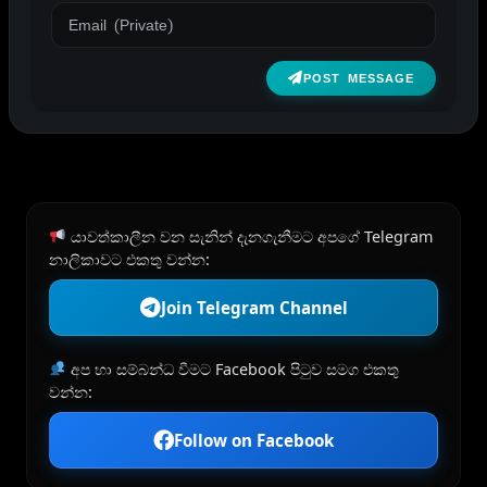
POST MESSAGE
යාවත්කාලීන වන සැනින් දැනගැනීමට අපගේ Telegram
නාලිකාවට එකතු වන්න:
Join Telegram Channel
අප හා සම්බන්ධ වීමට Facebook පිටුව සමග එකතු
වන්න:
Follow on Facebook