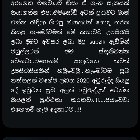
අරගෙන එනවා..ඒ නිසා ඒ ගැන සැකයක්
තියාගන්න එපා.එපිසෝඩ් අටක් පුරාවට මාත්
එක්ක රැඳිලා හිටපු ඔයාලටත් හොඳ නරක
කියපු හැමෝටමත් මේ කතාවට උපසිරැසි
ලබා දීමට අවසර ලබා දීපු subzlk ඇඩ්මින්
මඩුල්ලටත් මම ස්තූතිවන්ත
වෙනවා..එහෙනම් යාලුවනෙ තවත්
උපසිරැසියකින් හමුවෙමු…හැමෝටම සුබ
නත්තලක් වගේම ලබන 2020 අවුරුද්ද සියලු
දේ ඉටුවන සුබ අලුත් අවුරුද්දක් වෙන්න
කියලත් ප්‍රාර්ථනා කරනවා..!!….ජයවෙවා
එහෙනම් හැම දෙනාටම…!!