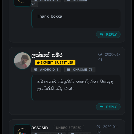
78
Thank bokka
REPLY
2020-01-
ලක්ෂාන් සමීර
01
EXPERT SUBTITLER
ANDROID 9
CHROME 78
බොහොම ස්තූතියි සහෝදරයා සිංහල
උපසිරැසියට, ජය!!
REPLY
assasin
2020-01-
UNREGISTERED
02