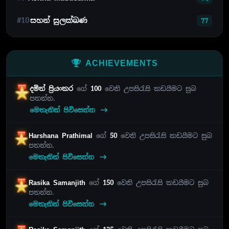
#10
සහන් සුලක්ඛණ
77
ACHIEVEMENTS
දමිත් ප්‍රියංකර
ගේ
100
වෙනි උපසිරැසි කඩයීමට සුබ
පතන්න.
මෙතැනින් පිවිසෙන්න
Harshana Prathimal
ගේ
50
වෙනි උපසිරැසි කඩයීමට සුබ
පතන්න.
මෙතැනින් පිවිසෙන්න
Rasika Samanjith
ගේ
150
වෙනි උපසිරැසි කඩයීමට සුබ
පතන්න.
මෙතැනින් පිවිසෙන්න