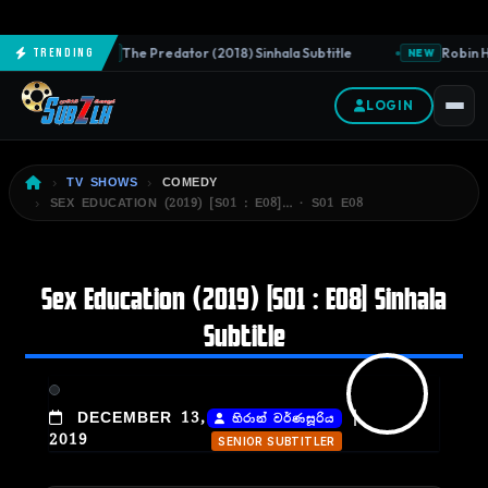
The Predator (2018) Sinhala Subtitle
Robin Ho
Trending
NEW
NEW
LOGIN
TV SHOWS
COMEDY
SEX EDUCATION (2019) [S01 : E08]… · S01 E08
Sex Education (2019) [S01 : E08] Sinhala
Subtitle
|
DECEMBER 13,
හිරාන් වර්ණසූරිය
2019
SENIOR SUBTITLER