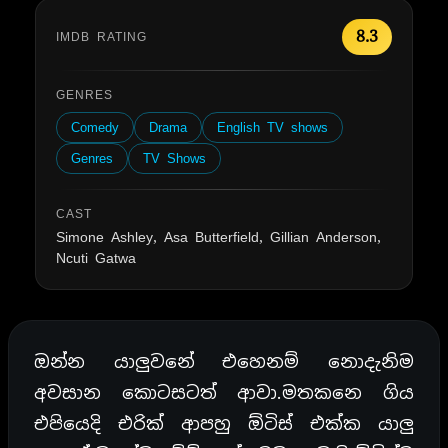
8.3
IMDB RATING
GENRES
Comedy
Drama
English TV shows
Genres
TV Shows
CAST
Simone Ashley, Asa Butterfield, Gillian Anderson,
Ncuti Gatwa
ඔන්න යාලුවනේ එහෙනම් නොදැනිම
අවසාන කොටසටත් ආවා.මතකනෙ ගිය
එපියෙදි එරික් ආපහු ඕටිස් එක්ක යාලු