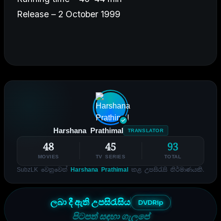
Release – 2 October 1999
Harshana Prathimal
TRANSLATOR
48
45
93
MOVIES
TV SERIES
TOTAL
SubzLK වෙනුවෙන්
Harshana Prathimal
කළ උපසිරැසි නිර්මාණයකි.
ලබා දී ඇති උපසිරැසිය
DVDRip
පිටපත් සඳහා ගැලපේ