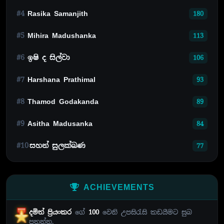
#4
Rasika Samanjith
180
#5
Mihira Madushanka
113
#6
ඉෂි ද සිල්වා
106
#7
Harshana Prathimal
93
#8
Thamod Godakanda
89
#9
Asitha Madusanka
84
#10
සහන් සුලක්ඛණ
77
ACHIEVEMENTS
දමිත් ප්‍රියංකර
ගේ
100
වෙනි උපසිරැසි කඩයීමට සුබ
පතන්න.