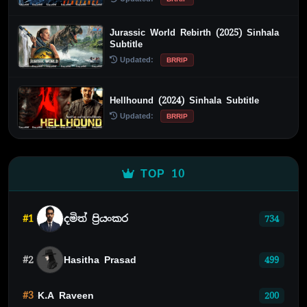
Jurassic World Rebirth (2025) Sinhala
Subtitle
Updated:
BRRIP
Hellhound (2024) Sinhala Subtitle
Updated:
BRRIP
TOP 10
#1
දමිත් ප්‍රියංකර
734
#2
Hasitha Prasad
499
#3
K.A Raveen
200