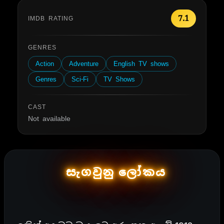
7.1
IMDB RATING
GENRES
Action
Adventure
English TV shows
Genres
Sci-Fi
TV Shows
CAST
Not available
සැගවුනු ලෝකය