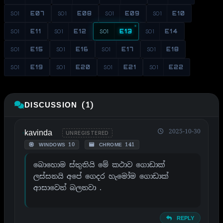
S01
E07
S01
E08
S01
E09
S01
E10
S01
E11
S01
E12
S01
E13
S01
E14
S01
E15
S01
E16
S01
E17
S01
E18
S01
E19
S01
E20
S01
E21
S01
E22
DISCUSSION (1)
kavinda
2025-10-30
UNREGISTERED
WINDOWS 10
CHROME 141
බොහොම ස්තුතියි මේ කථාව ගොඩාක්
ලස්සනයි අපේ ගෙදර හැමෝම ගොඩාක්
ආසාවෙන් බලනවා .
REPLY