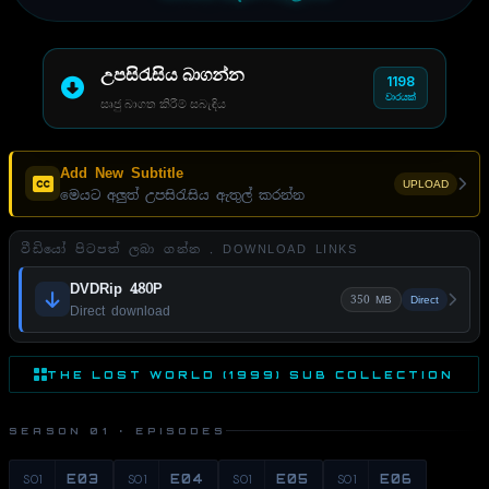
උපසිරැසිය බාගන්න
1198
වාරයක්
සෘජු බාගත කිරීම් සබැඳිය
Add New Subtitle
UPLOAD
මෙයට අලුත් උපසිරැසිය ඇතුල් කරන්න
වීඩියෝ පිටපත් ලබා ගන්න . DOWNLOAD LINKS
DVDRip 480P
350 MB
Direct
Direct download
THE LOST WORLD (1999) SUB COLLECTION
SEASON 01 · EPISODES
S01
E03
S01
E04
S01
E05
S01
E06