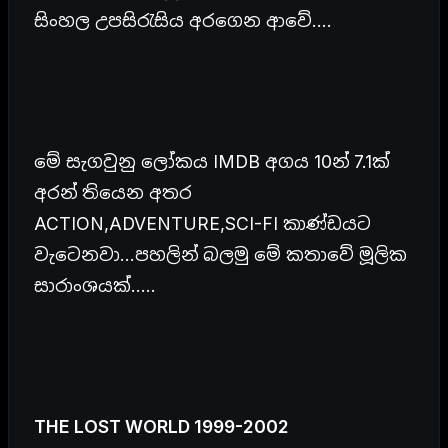
සිංහල උපසිරැසිය අරගෙන ආවේ….
මේ සැගවුනු ලෝකය IMDB අගය 10න් 7.1ක්
අරන් තියෙන අතර
ACTION,ADVENTURE,SCI-FI කාණ්ඩයට
වැටෙනවා…පහලින් බලමු මේ කතාවේ මූලික
සාරාංශයක්…..
THE LOST WORLD 1999-2002