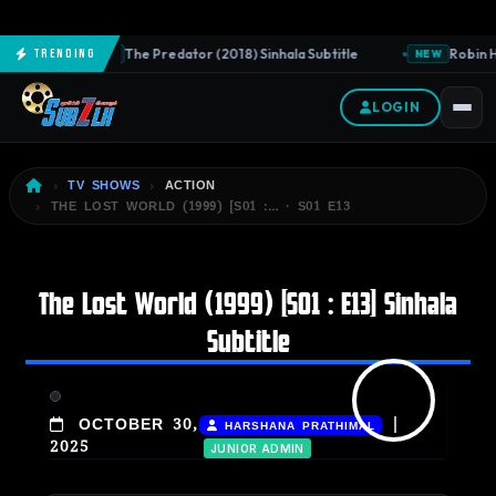
The Predator (2018) Sinhala Subtitle
Robin H
Trending
NEW
NEW
LOGIN
TV SHOWS
ACTION
THE LOST WORLD (1999) [S01 :… · S01 E13
The Lost World (1999) [S01 : E13] Sinhala
Subtitle
|
OCTOBER 30,
HARSHANA PRATHIMAL
2025
JUNIOR ADMIN