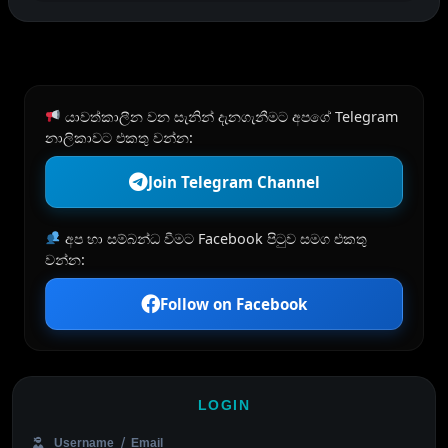
යාවත්කාලීන වන සැනින් දැනගැනීමට අපගේ Telegram
නාලිකාවට එකතු වන්න:
Join Telegram Channel
අප හා සම්බන්ධ වීමට Facebook පිටුව සමග එකතු
වන්න:
Follow on Facebook
LOGIN
Username / Email