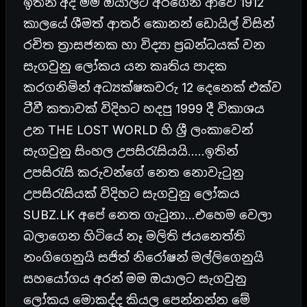
ඉතින් අද මම ඔයාලට අරගෙන ආවේ 1912
කාලයේ ශීමත් ආතර් කොනන් ඩොයිල් විසින්
රචිත ත්‍රාසජනක හා විද්‍යා ප්‍රබන්ධයක් වන
සැගවුනු ලෝකය යන කෘතිය පාදක
කරගනිමින් අධ්‍යක්ෂකවරු 12 දෙනෙක් එක්ව
ටීවී කතාවක් විදිහට හදපු 1999 දී විකාශය
උන THE LOST WORLD හි ශ්‍රී ලංකාවෙන්
සැගවුනු සිංහල උපසිරැසියයි…..ඉතින්
උපසිරැසි කරුවන්ගේ නෙත නොවැටුනු
උපසිරැසියක් විදිහට සැගවුනු ලෝකය
SUBZ.LK අපේ නෙත ගැටුනා…එහෙම වෙලා
බලාගෙන හිටියේ නෑ මලිති ජයනෙත්ති
නංගිගෙනුයි සජිත් නිරෝෂන් මල්ලිගෙනුයි
සහයෝගය අරන් මම ඔයාලට සැගවුනු
ලෝකය මොකද්ද කියල පෙන්නන්න මේ