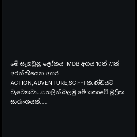
මේ සැගවුනු ලෝකය IMDB අගය 10න් 7.1ක්
අරන් තියෙන අතර
ACTION,ADVENTURE,SCI-FI කාණ්ඩයට
වැටෙනවා…පහලින් බලමු මේ කතාවේ මූලික
සාරාංශයක්…..