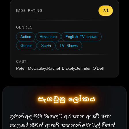
7.1
IMDB RATING
GENRES
Action
Adventure
English TV shows
Genres
Sci-Fi
TV Shows
CAST
Peter McCauley,Rachel Blakely,Jennifer O'Dell
සැගවුනු ලෝකය
ඉතින් අද මම ඔයාලට අරගෙන ආවේ 1912
කාලයේ ශීමත් ආතර් කොනන් ඩොයිල් විසින්