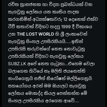
රචිත ත්‍රාසජනක හා විද්‍යා ප්‍රබන්ධයක් වන
සැගවුනු ලෝකය යන කෘතිය පාදක
කරගනිමින් අධ්‍යක්ෂකවරු 12 දෙනෙක් එක්ව
ටීවී කතාවක් විදිහට හදපු 1999 දී විකාශය
උන
THE LOST WORLD
හි ශ්‍රී ලංකාවෙන්
සැගවුනු සිංහල උපසිරැසියයි…..ඉතින්
උපසිරැසි කරුවන්ගේ නෙත නොවැටුනු
උපසිරැසියක් විදිහට සැගවුනු ලෝකය
SUBZ.LK අපේ නෙත ගැටුනා…එහෙම වෙලා
බලාගෙන හිටියේ නෑ මලිති ජයනෙත්ති
නංගිගෙනුයි සජිත් නිරෝෂන් මල්ලිගෙනුයි
සහයෝගය අරන් මම ඔයාලට සැගවුනු
ලෝකය මොකද්ද කියල පෙන්නන්න මේ
සිංහල උපසිරැසිය අරගෙන ආවේ….