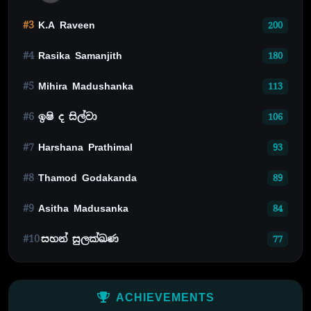
#3
K.A Raveen
200
#4
Rasika Samanjith
180
#5
Mihira Madushanka
113
#6
ඉෂි ද සිල්වා
106
#7
Harshana Prathimal
93
#8
Thamod Godakanda
89
#9
Asitha Madusanka
84
#10
සහන් සුලක්ඛණ
77
ACHIEVEMENTS