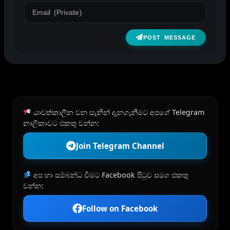
POST MESSAGE
යාවත්කාලීන වන සැනින් දැනගැනීමට අපගේ Telegram
නාලිකාවට එකතු වන්න:
Join Telegram Channel
අප හා සම්බන්ධ වීමට Facebook පිටුව සමග එකතු
වන්න:
Follow on Facebook