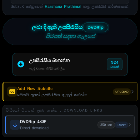
SubzLK වෙනුවෙන්
Harshana Prathimal
කළ උපසිරැසි නිර්මාණයකි.
ලබා දී ඇති උපසිරැසිය
DVDRip
පිටපත් සඳහා ගැලපේ
උපසිරැසිය බාගන්න
924
වාරයක්
සෘජු බාගත කිරීම් සබැඳිය
Add New Subtitle
UPLOAD
මෙයට අලුත් උපසිරැසිය ඇතුල් කරන්න
වීඩියෝ පිටපත් ලබා ගන්න . DOWNLOAD LINKS
DVDRip 480P
350 MB
Direct
Direct download