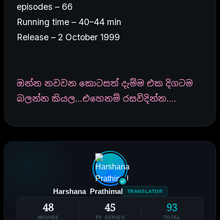
episodes – 66
Running time – 40–44 min
Release – 2 October 1999
ඔන්න නවවන කොටසත් දැම්ම එක දිගටම
බලන්න කියල…එහෙනම් රසවිදින්න….
Harshana Prathimal
TRANSLATOR
48
45
93
MOVIES
TV SERIES
TOTAL