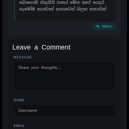
බොහොම ස්තුතියි සහෝ මේක අපේ ගෙදර
හැමෝම ගොඩාක් ආසාවෙන් බලන කතාවක්
REPLY
Leave a Comment
MESSAGE
ALTERNATIVE:
NAME
EMAIL