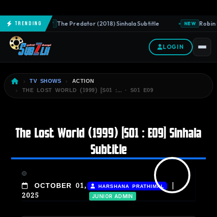
The Predator (2018) Sinhala Subtitle
Robin H
Trending
NEW
NEW
LOGIN
TV SHOWS
ACTION
THE LOST WORLD (1999) [S01 :… · S01 E09
The Lost World (1999) [S01 : E09] Sinhala
Subtitle
|
OCTOBER 01,
HARSHANA PRATHIMAL
2025
JUNIOR ADMIN