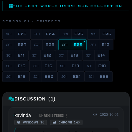
THE LOST WORLD (1999) SUB COLLECTION
SEASON 01 · EPISODES
S01
E03
S01
E04
S01
E05
S01
E06
S01
E07
S01
E08
S01
E09
S01
E10
S01
E11
S01
E12
S01
E13
S01
E14
S01
E15
S01
E16
S01
E17
S01
E18
S01
E19
S01
E20
S01
E21
S01
E22
DISCUSSION (1)
kavinda
2025-10-01
UNREGISTERED
WINDOWS 10
CHROME 140