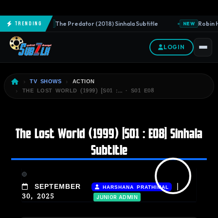
The Predator (2018) Sinhala Subtitle
Robin H
Trending
NEW
NEW
LOGIN
TV SHOWS
ACTION
THE LOST WORLD (1999) [S01 :… · S01 E08
The Lost World (1999) [S01 : E08] Sinhala
Subtitle
|
SEPTEMBER
HARSHANA PRATHIMAL
30, 2025
JUNIOR ADMIN