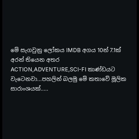
මේ සැගවුනු ලෝකය IMDB අගය 10න් 7.1ක්
අරන් තියෙන අතර
ACTION,ADVENTURE,SCI-FI කාණ්ඩයට
වැටෙනවා…පහලින් බලමු මේ කතාවේ මූලික
සාරාංශයක්…..