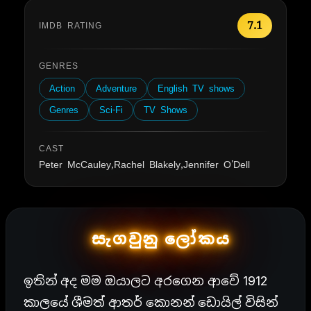
7.1
IMDB RATING
GENRES
Action
Adventure
English TV shows
Genres
Sci-Fi
TV Shows
CAST
Peter McCauley,Rachel Blakely,Jennifer O'Dell
සැගවුනු ලෝකය
ඉතින් අද මම ඔයාලට අරගෙන ආවේ 1912
කාලයේ ශීමත් ආතර් කොනන් ඩොයිල් විසින්