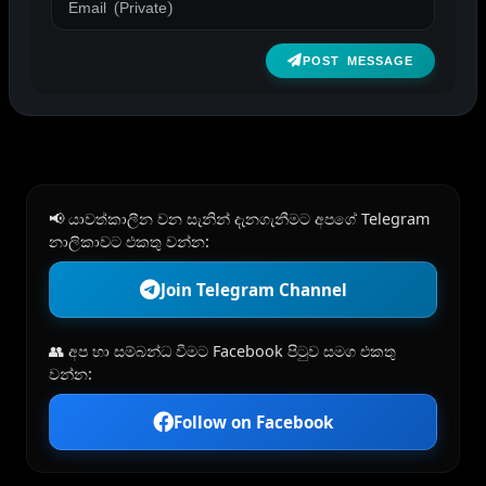
POST MESSAGE
📢 යාවත්කාලීන වන සැනින් දැනගැනීමට අපගේ Telegram
නාලිකාවට එකතු වන්න:
Join Telegram Channel
👥 අප හා සම්බන්ධ වීමට Facebook පිටුව සමග එකතු
වන්න:
Follow on Facebook