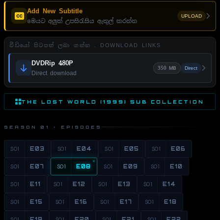
Add New Subtitle
UPLOAD
මෙයට අලුත් උපසිරැසිය ඇතුල් කරන්න
වීඩියෝ පිටපත් ලබා ගන්න . DOWNLOAD LINKS
DVDRip 480P
350 MB
Direct
Direct download
THE LOST WORLD (1999) SUB COLLECTION
SEASON 01 · EPISODES
S01
E03
S01
E04
S01
E05
S01
E06
S01
E07
S01
E08
S01
E09
S01
E10
S01
E11
S01
E12
S01
E13
S01
E14
S01
E15
S01
E16
S01
E17
S01
E18
S01
E19
S01
E20
S01
E21
S01
E22