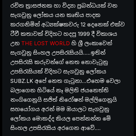
රචිත ත්‍රාසජනක හා විද්‍යා ප්‍රබන්ධයක් වන
සැගවුනු ලෝකය යන කෘතිය පාදක
කරගනිමින් අධ්‍යක්ෂකවරු 12 දෙනෙක් එක්ව
ටීවී කතාවක් විදිහට හදපු 1999 දී විකාශය
උන
THE LOST WORLD
හි ශ්‍රී ලංකාවෙන්
සැගවුනු සිංහල උපසිරැසියයි…..ඉතින්
උපසිරැසි කරුවන්ගේ නෙත නොවැටුනු
උපසිරැසියක් විදිහට සැගවුනු ලෝකය
SUBZ.LK අපේ නෙත ගැටුනා…එහෙම වෙලා
බලාගෙන හිටියේ නෑ මලිති ජයනෙත්ති
නංගිගෙනුයි සජිත් නිරෝෂන් මල්ලිගෙනුයි
සහයෝගය අරන් මම ඔයාලට සැගවුනු
ලෝකය මොකද්ද කියල පෙන්නන්න මේ
සිංහල උපසිරැසිය අරගෙන ආවේ….