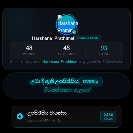
Harshana Prathimal
TRANSLATOR
48
45
93
MOVIES
TV SERIES
TOTAL
SubzLK වෙනුවෙන්
Harshana Prathimal
කළ උපසිරැසි නිර්මාණයකි.
ලබා දී ඇති උපසිරැසිය
DVDRip
පිටපත් සඳහා ගැලපේ
උපසිරැසිය බාගන්න
2460
වාරයක්
සෘජු බාගත කිරීම් සබැඳිය