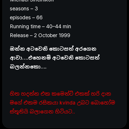
seasons – 3
episodes – 66
Running time – 40–44 min
Release – 2 October 1999
ඔන්න අටවෙනි කොටසත් අරගෙන
ආවා….එහෙනම් අටවෙනි කොටසත්
බලන්නකො….
හිත හදන්න එක කමෙන්ට් එකක් හරි දාන
මගේ එකම රසිකයා kvinda උබට බොහෝම
ස්තූතියි බලාගෙන හිටියට..