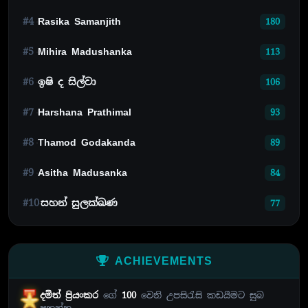
#4
Rasika Samanjith
180
#5
Mihira Madushanka
113
#6
ඉෂි ද සිල්වා
106
#7
Harshana Prathimal
93
#8
Thamod Godakanda
89
#9
Asitha Madusanka
84
#10
සහන් සුලක්ඛණ
77
ACHIEVEMENTS
දමිත් ප්‍රියංකර
ගේ
100
වෙනි උපසිරැසි කඩයීමට සුබ