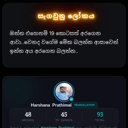
සැගවුනු ලෝකය
ඔන්න එහෙනම් 19 කොටසත් අරගෙන
ආවා..වෙනද වගේම මේක බලන්න ආසාවෙන්
ඉන්න අය අරගෙන බලන්න..
Harshana Prathimal
TRANSLATOR
48
45
93
MOVIES
TV SERIES
TOTAL
SubzLK වෙනුවෙන්
Harshana Prathimal
කළ උපසිරැසි නිර්මාණයකි.