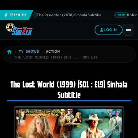
The Predator (2018) Sinhala Subtitle
Robin 
Trending
NEW
NEW
LOGIN
TV SHOWS
ACTION
THE LOST WORLD (1999) [S01 :… · S01 E19
The Lost World (1999) [S01 : E19] Sinhala
Subtitle