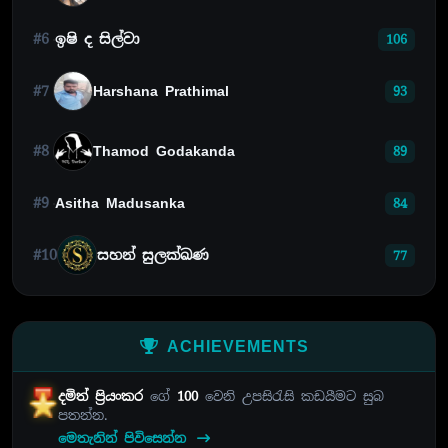
#6
ඉෂි ද සිල්වා
106
#7
Harshana Prathimal
93
#8
Thamod Godakanda
89
#9
Asitha Madusanka
84
#10
සහන් සුලක්ඛණ
77
ACHIEVEMENTS
දමිත් ප්‍රියංකර
ගේ
100
වෙනි උපසිරැසි කඩයීමට සුබ
පතන්න.
මෙතැනින් පිවිසෙන්න