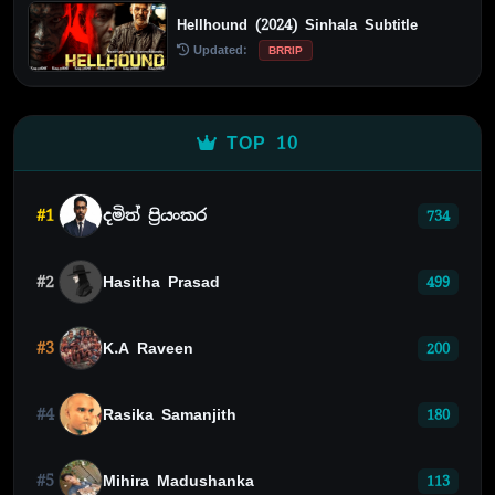
Hellhound (2024) Sinhala Subtitle
Updated:
BRRIP
TOP 10
#1
දමිත් ප්‍රියංකර
734
#2
Hasitha Prasad
499
#3
K.A Raveen
200
#4
Rasika Samanjith
180
#5
Mihira Madushanka
113