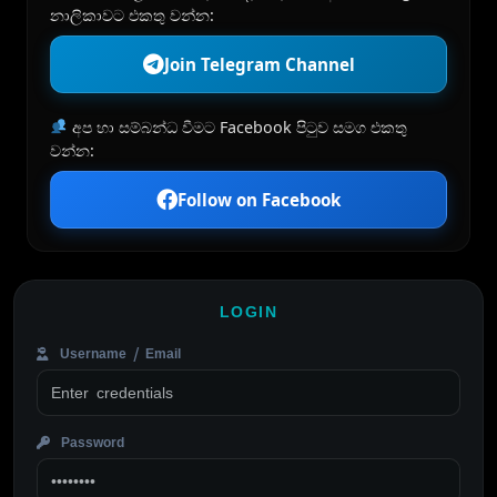
නාලිකාවට එකතු වන්න:
Join Telegram Channel
අප හා සම්බන්ධ වීමට Facebook පිටුව සමග එකතු
වන්න:
Follow on Facebook
LOGIN
Username / Email
Password