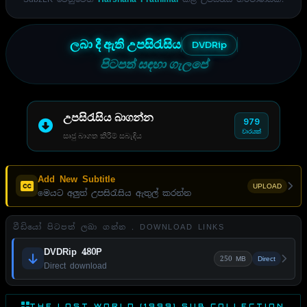
ලබා දී ඇති උපසිරැසිය
DVDRip
පිටපත් සඳහා ගැලපේ
උපසිරැසිය බාගන්න
979
වාරයක්
සෘජු බාගත කිරීම් සබැඳිය
Add New Subtitle
UPLOAD
මෙයට අලුත් උපසිරැසිය ඇතුල් කරන්න
වීඩියෝ පිටපත් ලබා ගන්න . DOWNLOAD LINKS
DVDRip 480P
250 MB
Direct
Direct download
THE LOST WORLD (1999) SUB COLLECTION