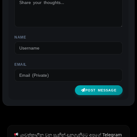
NAME
EMAIL
POST MESSAGE
යාවත්කාලීන වන සැනින් දැනගැනීමට අපගේ Telegram