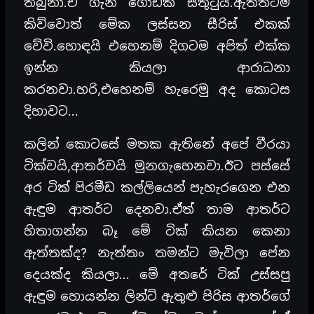
තිබුනා.ඒ ගැන ගොඩක් සතුටුයි.ඇත්තටම
කිව්වොත් මේක ලස්සන සීරිස් එකක්
වේවි.හොඳයි එහෙනම් දිගටම අපිත් එක්ක
ඉන්න කියලා ආරාධනා
කරනවා.හරි,එහෙනම් හැරෙමු අද කොටස
දිහාවට…
කලින් කොටසේ මතක ඇතිනේ අපේ වීරයා
ටික්වයි,ආතර්වයි මුනගැහෙනවා.ඊට පස්සේ
අර ටික් පිරමීඩ කල්ලියෙන් පැහැරගෙන එන
ඇඳුම ආතර්ට දෙනවා.ඒත් තාම ආතර්ට
හිතාගන්න බෑ මේ ටික් කියන කෙනා
ඇත්තක්ද? නැත්තං තමන්ට මැවිලා පේන
දෙයක්ද කියලා… මේ අතරේ ටික් උස්සපු
ඇඳුම හොයන්න ලින්ට් ඇතුළු පිරිස ආතර්ගේ