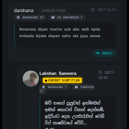
darshana
2017-12-13
UNREGISTERED
WINDOWS 10
UC BROWSER 7
ikmanata diyan macho sub ake web ripda
mokada kiyala dapan saho ela jaya wewa
REPLY
2017-
Lakshan Sameera
12-15
EXPERT SUBTITLER
WINDOWS 7
FIREFOX
57
ඔව් සහෝ පුලුවන් ඉක්මනින්
අනිත් කොටස් ටිකත් දෙන්නම්,
ඉදිරියට දෙන උපසිරැසිත් වෙබ්
රිප් කාණ්ඩයේ වේවි…