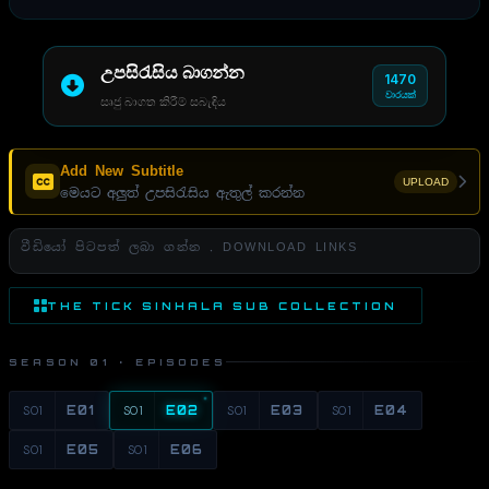
උපසිරැසිය බාගන්න
1470
වාරයක්
සෘජු බාගත කිරීම් සබැඳිය
Add New Subtitle
UPLOAD
මෙයට අලුත් උපසිරැසිය ඇතුල් කරන්න
වීඩියෝ පිටපත් ලබා ගන්න . DOWNLOAD LINKS
THE TICK SINHALA SUB COLLECTION
SEASON 01 · EPISODES
S01
E01
S01
E02
S01
E03
S01
E04
S01
E05
S01
E06