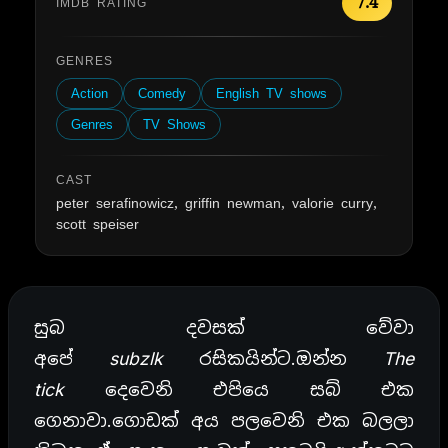
7.4
IMDB RATING
GENRES
Action
Comedy
English TV shows
Genres
TV Shows
CAST
peter serafinowicz, griffin newman, valorie curry,
scott speiser
සුබ දවසක් වේවා
අපේ
subzlk
රසිකයින්ට.ඔන්න
The
tick
දෙවෙනි එපියෙ සබ් එක
ගෙනාවා.ගොඩක් අය පලවෙනි එක බලලා