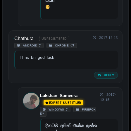
ජය!!
Chathura
2017-12-13
UNREGISTERED
ANDROID 7
CHROME 63
Thnx bn gud luck
REPLY
2017-
Lakshan Sameera
12-15
EXPERT SUBTITLER
WINDOWS 7
FIREFOX
57
දිගටම අපිත් එක්ක ඉන්න