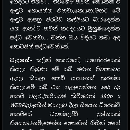
ගෙදරට එනවා… ඒවගේම තවත් කෙනෙක් ඒ
ඇඳුම හොයන්න එනවා,කොහොමහරි මේ
ඇඳුම ආපහු පිරමීඩ කල්ලියට බාරදෙන්න
යන ආතර්ට තවත් කරදරයට මුහුණදෙන්න
සිද්ධ වෙනවා… ඔන්න ඔය විදියට තමා අද
කොටසින් සිද්ධවෙන්නේ.
වැදගත්-
කලින් කොටසෙදි සහෝදරයෙක්
කියලා තිබුණා මේ සබ් මොන පිටපතටද
අදාල කියලා පොඩි සඳහනක් කරන්න
කියලා.මේ සබ් එක ගැලපෙන්නෙ web rip
කොපි වලට.[හරියටම කිව්වොත් 480p x
WEBRip].ඉතින් ඔයාලට දීලා තියෙන ඩිරෙක්ට්
කොපියේ ඩවුන්ලෝඩ් ප්‍රශ්නයක්
තියෙනවනම්,මෙන්න
මෙතනින්
ගිහින් මගේ