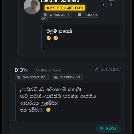
Lakshan Sameera
12-15
EXPERT SUBTITLER
WINDOWS 7
FIREFOX
57
එලම සහෝ!
D'O'N
2017-12-15
UNREGISTERED
WINDOWS 8.1
FIREFOX 57
උපසිරැසියට බොහොම ස්තුතී!
තව තවත් උපසිරැසි කරන්න ශක්තිය
ධෛර්යය ලැබේවා!
ජය වේවා!!!
REPLY