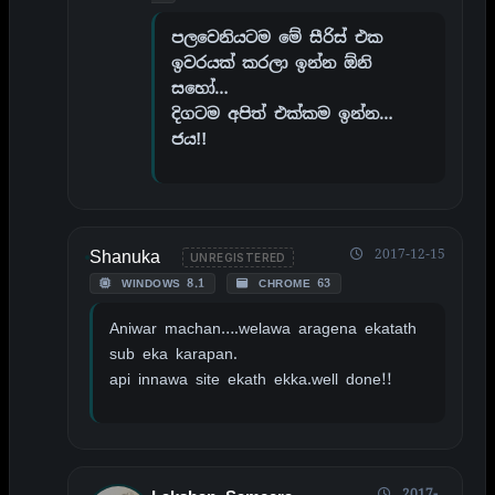
පලවෙනියටම මේ සීරිස් එක
ඉවරයක් කරලා ඉන්න ඕනි
සහෝ…
දිගටම අපිත් එක්කම ඉන්න…
ජය!!
Shanuka
2017-12-15
UNREGISTERED
WINDOWS 8.1
CHROME 63
Aniwar machan….welawa aragena ekatath
sub eka karapan.
api innawa site ekath ekka.well done!!
2017-