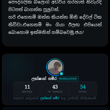
පෞද්ගලික බ්ලොග් අඩවිය හරහාත් නිවැරදි
පිටපත් බාගන්න පුලුවන්.
හරි එහෙනම් ඔන්න කියන්න ඕනි දේවල් ටික
කිව්වා.එහෙනම් මං ගියා ඊලඟ එපියෙන්
බොහොම ඉක්මනින් හම්බවෙමු.ජය!
ලක්ෂාන් සමීර
TRANSLATOR
11
43
54
MOVIES
TV SERIES
TOTAL
SubzLK වෙනුවෙන්
ලක්ෂාන් සමීර
කළ උපසිරැසි නිර්මාණයකි.