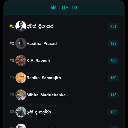
TOP 10
#1
දමිත් ප්‍රියංකර
734
#2
Hasitha Prasad
499
#3
K.A Raveen
200
#4
Rasika Samanjith
180
#5
Mihira Madushanka
113
#6
ඉෂි ද සිල්වා
106