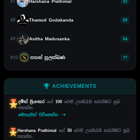
#7
Harshana Prathimal
93
#8
Thamod Godakanda
89
#9
Asitha Madusanka
84
#10
සහන් සුලක්ඛණ
77
ACHIEVEMENTS
දමිත් ප්‍රියංකර
ගේ
100
වෙනි උපසිරැසි කඩයීමට සුබ
පතන්න.
මෙතැනින් පිවිසෙන්න
Harshana Prathimal
ගේ
50
වෙනි උපසිරැසි කඩයීමට සුබ
පතන්න.