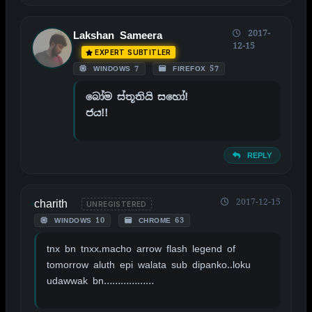
2017-
Lakshan Sameera
12-15
EXPERT SUBTITLER
WINDOWS 7
FIREFOX 57
බෝම ස්තූතියි සහෝ!
ජය!!
REPLY
charith
2017-12-15
UNREGISTERED
WINDOWS 10
CHROME 63
tnx bn tnxx.macho arrow flash legend of
tomorrow aluth epi walata sub dipanko..loku
udawwak bn………………