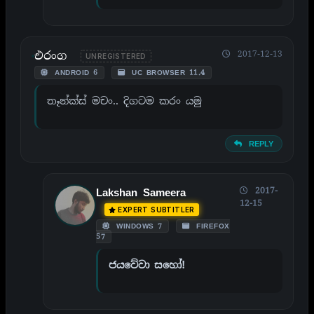
එරංග
2017-12-13
UNREGISTERED
ANDROID 6
UC BROWSER 11.4
තෑන්ක්ස් මචං.. දිගටම කරං යමු
REPLY
2017-
Lakshan Sameera
12-15
EXPERT SUBTITLER
WINDOWS 7
FIREFOX
57
ජයවේවා සහෝ!