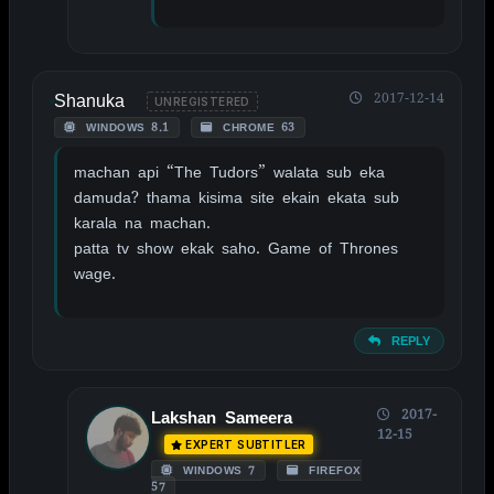
Shanuka
2017-12-14
UNREGISTERED
WINDOWS 8.1
CHROME 63
machan api “The Tudors” walata sub eka
damuda? thama kisima site ekain ekata sub
karala na machan.
patta tv show ekak saho. Game of Thrones
wage.
REPLY
2017-
Lakshan Sameera
12-15
EXPERT SUBTITLER
WINDOWS 7
FIREFOX
57