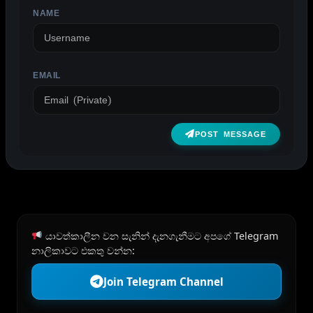
NAME
EMAIL
POST MESSAGE
යාවත්කාලීන වන සැනින් දැනගැනීමට අපගේ Telegram
නාලිකාවට එකතු වන්න:
Join Telegram Channel