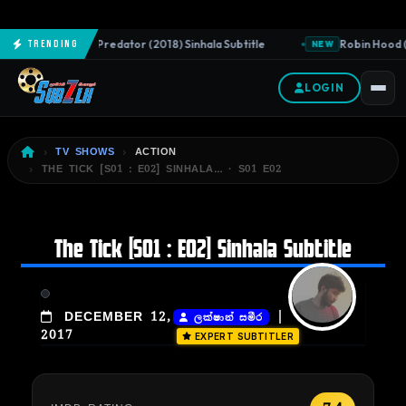
The Predator (2018) Sinhala Subtitle
Robin Hood (2
Trending
NEW
NEW
LOGIN
TV SHOWS
ACTION
THE TICK [S01 : E02] SINHALA… · S01 E02
The Tick [S01 : E02] Sinhala Subtitle
|
DECEMBER 12,
ලක්ෂාන් සමීර
2017
EXPERT SUBTITLER